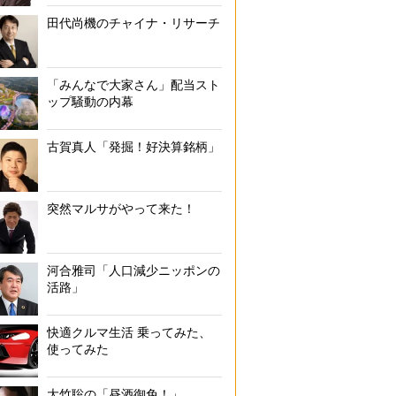
田代尚機のチャイナ・リサーチ
「みんなで大家さん」配当スト
ップ騒動の内幕
古賀真人「発掘！好決算銘柄」
突然マルサがやって来た！
河合雅司「人口減少ニッポンの
活路」
快適クルマ生活 乗ってみた、
使ってみた
大竹聡の「昼酒御免！」