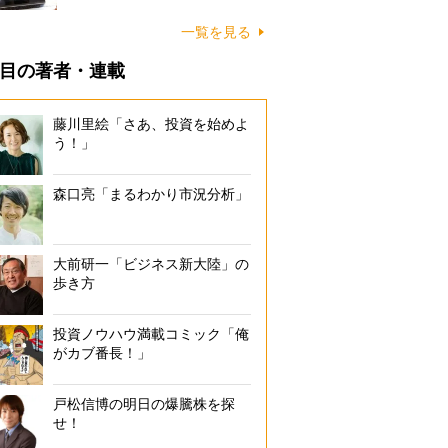
一覧を見る
目の著者・連載
藤川里絵「さあ、投資を始めよ
う！」
森口亮「まるわかり市況分析」
大前研一「ビジネス新大陸」の
歩き方
投資ノウハウ満載コミック「俺
がカブ番長！」
戸松信博の明日の爆騰株を探
せ！