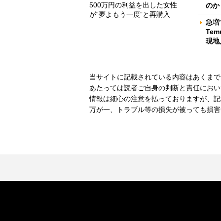
500万円の利益を出した女性
のか
が“夢よもう一度”と再購入
急増
Te
現地
当サイトに記載されている内容はあくまで
あたっては読者ご自身の判断と責任におい
情報は細心の注意を払っておりますが、記
万が一、トラブル等の損失が被っても損害