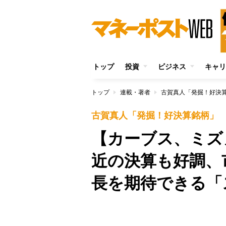
トップ
投資
ビジネス
キャリ
トップ
連載・著者
古賀真人「発掘！好決
古賀真人「発掘！好決算銘柄」
【カーブス、ミズ
近の決算も好調、
長を期待できる「
/