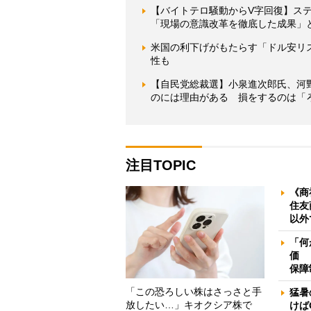
【バイトテロ騒動からV字回復】ス
「現場の意識改革を徹底した成果」
米国の利下げがもたらす「ドル安リ
性も
【自民党総裁選】小泉進次郎氏、河
のには理由がある 損をするのは「
注目TOPIC
《商
住友
以外
「何
価 
保障
「この恐ろしい株はさっさと手
猛暑
放したい…」キオクシア株で
けば