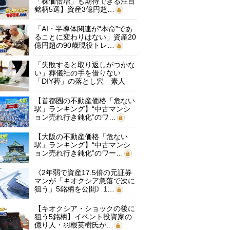
「株価倍増」も期待できる注目
銘柄5選】資産3億円超…
「AI・半導体関連が“本命”であ
ることに変わりはない」資産20
億円超の90歳現役トレ…
「失敗すると取り返しがつかな
い」葬儀社の手を借りない
「DIY葬」の落とし穴 素人
に…
【首都圏の不動産価格「危ない
駅」ランキング】“中古マンシ
ョン売れ行き鈍化”のワ…
【大阪の不動産価格「危ない
駅」ランキング】“中古マンシ
ョン売れ行き鈍化”のワー…
《2年弱で資産17.5倍の元証券
マンが「キオクシア急落で次に
狙う」5銘柄を公開》1…
【キオクシア・ショックの後に
狙う5銘柄】イベント投資家の
億り人・羽根英樹氏が…