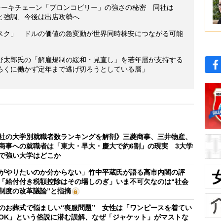
テーキチェーン「ブロンコビリー」の強さの秘密 同社は
と強調、今後は出店攻勢へ
スク」 ドルの価値の急変動が世界同時株安につながる可能
野太郎氏の「解雇規制の緩和・見直し」を若年層が支持する
ろくに働かず定年まで逃げ切ろうとしている層」
社の大学別就職者数ランキングを解剖》三菱商事、三井物産、
商事への就職者は「東大・早大・慶大で約6割」の現実 3大学
で強い大学はどこか
がやりたいのか分からない」竹中平蔵氏が語る高市内閣の評
「給付付き税額控除はその場しのぎ」いま不可欠なのは“社会
制度の改革議論”と指摘
のお葬式で悩ましい“喪服問題” 女性は「ワンピースを着てい
OK」という俗説に潜む誤解、なぜ「ジャケット」がマストな