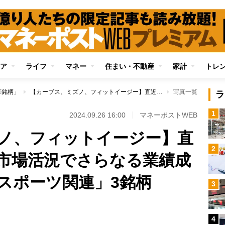
ア
ライフ
マネー
住まい・不動産
家計
トレ
算銘柄」
【カーブス、ミズノ、フィットイージー】直近の決算も好調、市場活況でさらなる業績成長を期待できる「スポーツ関連」3銘柄
写真一覧
ラ
1
2024.09.26 16:00
マネーポストWEB
ノ、フィットイージー】直
2
市場活況でさらなる業績成
スポーツ関連」3銘柄
3
4
Loaded
: