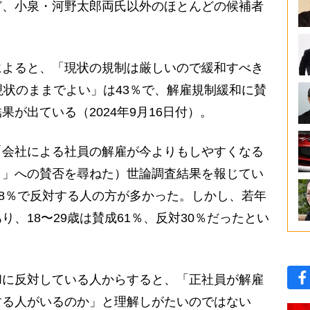
ど、小泉・河野太郎両氏以外のほとんどの候補者
よると、「現状の規制は厳しいので緩和すべき
現状のままでよい」は43％で、解雇規制緩和に賛
が出ている（2024年9月16日付）。
会社による社員の解雇が今よりもしやすくなる
と」への賛否を尋ねた）世論調査結果を報じてい
48％で反対する人の方が多かった。しかし、若年
、18〜29歳は賛成61％、反対30％だったとい
に反対している人からすると、「正社員が解雇
する人がいるのか」と理解しがたいのではない