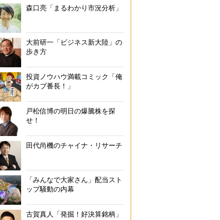
森口亮「まるわかり市況分析」
大前研一「ビジネス新大陸」の
歩き方
投資ノウハウ満載コミック「俺
がカブ番長！」
戸松信博の明日の爆騰株を探
せ！
田代尚機のチャイナ・リサーチ
「みんなで大家さん」配当スト
ップ騒動の内幕
古賀真人「発掘！好決算銘柄」