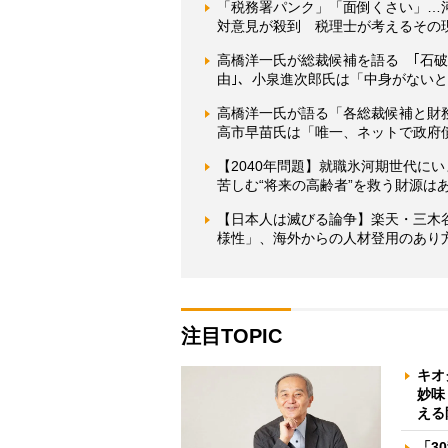
「税務署パンク」「面倒くさい」…
対意見が殺到 税理士が考えるその
高橋洋一氏が総裁候補を語る ｢石
由｣、小泉進次郎氏は「中身がない
高橋洋一氏が語る「各総裁候補と財
高市早苗氏は「唯一、ネットで政府
【2040年問題】就職氷河期世代に
苦しむ“将来の高齢者”を救う財源は
【日本人は滅びる論争】楽天・三木
様性」、海外からの人材登用のあり
注目TOPIC
キオ
妙味
える
「3