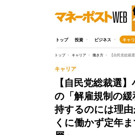
トップ
投資
ビジネス
キャリ
トップ
キャリア
働き方
キャリア
【自民党総裁選】
の「解雇規制の緩
持するのには理由
くに働かず定年ま