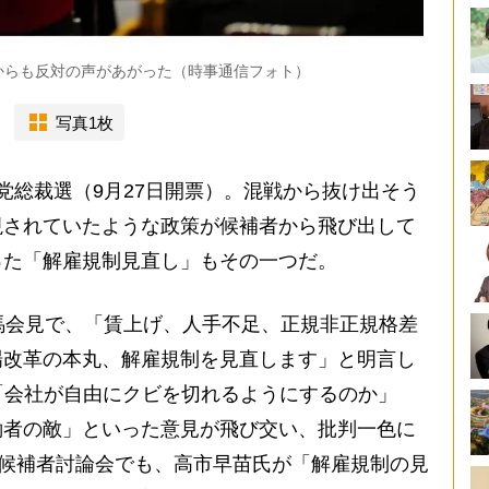
からも反対の声があがった（時事通信フォト）
写真1枚
総裁選（9月27日開票）。混戦から抜け出そう
視されていたような政策が候補者から飛び出して
った「解雇規制見直し」もその一つだ。
馬会見で、「賃上げ、人手不足、正規非正規格差
場改革の本丸、解雇規制を見直します」と明言し
「会社が自由にクビを切れるようにするのか」
働者の敵」といった意見が飛び交い、批判一色に
立候補者討論会でも、高市早苗氏が「解雇規制の見