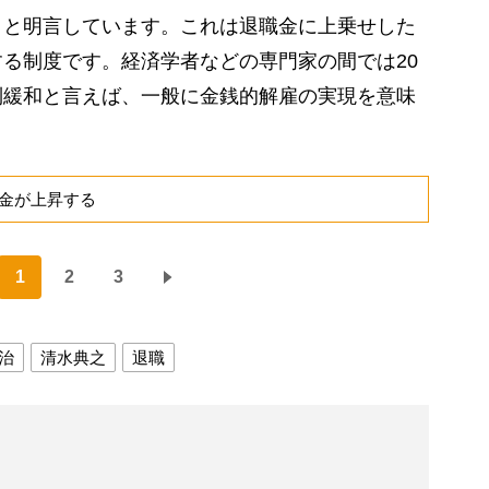
と明言しています。これは退職金に上乗せした
る制度です。経済学者などの専門家の間では20
制緩和と言えば、一般に金銭的解雇の実現を意味
金が上昇する
1
2
3
治
清水典之
退職