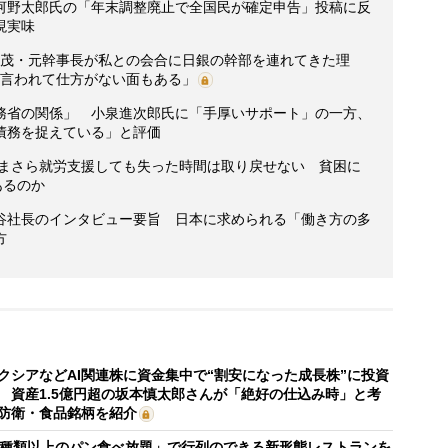
河野太郎氏の「年末調整廃止で全国民が確定申告」投稿に反
現実味
破茂・元幹事長が私との会合に日銀の幹部を連れてきた理
と言われて仕方がない面もある」
務省の関係」 小泉進次郎氏に「手厚いサポート」の一方、
債務を捉えている」と評価
いまさら就労支援しても失った時間は取り戻せない 貧困に
あるのか
谷社長のインタビュー要旨 日本に求められる「働き方の多
方
クシアなどAI関連株に資金集中で“割安になった成長株”に投資
 資産1.5億円超の坂本慎太郎さんが「絶好の仕込み時」と考
防衛・食品銘柄を紹介
0種類以上のパン食べ放題」で行列のできる新形態レストランを