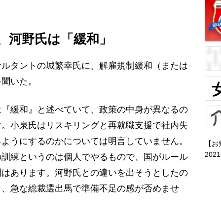
、河野氏は「緩和」
ルタントの城繁幸氏に、解雇規制緩和（または
を聞いた。
は『緩和』と述べていて、政策の中身が異なるの
す。小泉氏はリスキリングと再就職支援で社内失
るようにするのかについては明言していません。
【お
202
の訓練というのは個人でやるもので、国がルール
問はあります。河野氏との違いを出そうとしたの
く、急な総裁選出馬で準備不足の感が否めませ