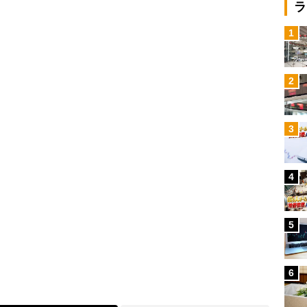
ラ
Loaded
:
1
100.00%
/
2
3
4
5
6