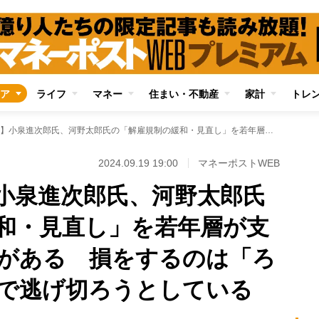
ア
ライフ
マネー
住まい・不動産
家計
トレ
【自民党総裁選】小泉進次郎氏、河野太郎氏の「解雇規制の緩和・見直し」を若年層が支持するのには理由がある 損をするのは「ろくに働かず定年まで逃げ切ろうとしている層」
2024.09.19 19:00
マネーポストWEB
小泉進次郎氏、河野太郎氏
和・見直し」を若年層が支
がある 損をするのは「ろ
で逃げ切ろうとしている