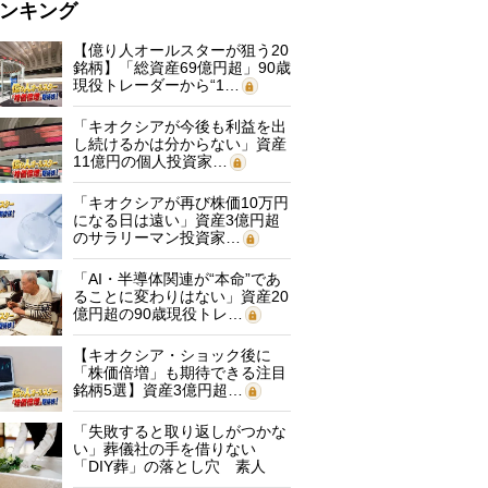
ンキング
【億り人オールスターが狙う20
銘柄】「総資産69億円超」90歳
現役トレーダーから“1…
「キオクシアが今後も利益を出
し続けるかは分からない」資産
11億円の個人投資家…
「キオクシアが再び株価10万円
になる日は遠い」資産3億円超
のサラリーマン投資家…
「AI・半導体関連が“本命”であ
ることに変わりはない」資産20
億円超の90歳現役トレ…
【キオクシア・ショック後に
「株価倍増」も期待できる注目
銘柄5選】資産3億円超…
「失敗すると取り返しがつかな
い」葬儀社の手を借りない
「DIY葬」の落とし穴 素人
に…