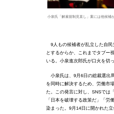
小泉氏「解雇規制見直し」案には他候補
9人もの候補者が乱立した自民党
とするからか、これまでタブー
いる。小泉進次郎氏が口火を切
小泉氏は、9月6日の総裁選出
を同時に解決するため、労働市
た。この発言に対し、SNSでは
「日本を破壊する政策だ」「労
染まった。9月14日に開かれた