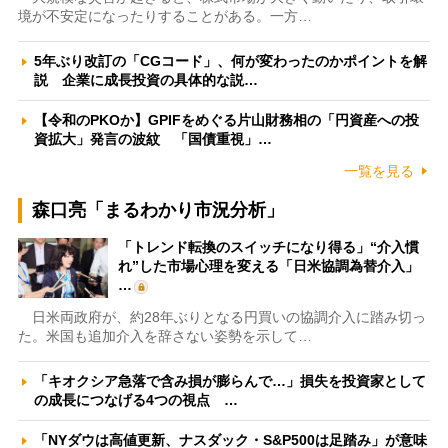
境が不安定になったりすることがある。一方…
5年ぶり改訂の「CGコード」、何が変わったのかポイントを解
説 企業に成長投資の具体的な説…
【令和のPKOか】GPIFをめぐる片山財務相の「円資産への投
資拡大」発言の波紋 「国債重視」…
一覧を見る
森口亮「まるわかり市況分析」
「トレンド転換のスイッチになり得る」“介入慣
れ”した市場心理を変える「日米協調為替介入」
…
日米両政府が、約28年ぶりとなる円買いの協調介入に踏み切っ
た。米国も追加介入を辞さない姿勢を示して…
「キオクシア急落で含み損が膨らんで…」損失を投資家として
の成長につなげる4つの視点 …
「NYダウは高値更新、ナスダック・S&P500は足踏み」が意味