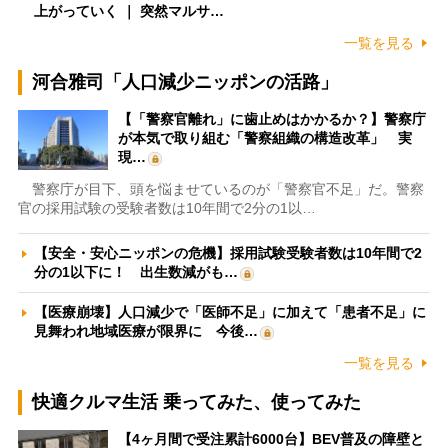
上がっていく ｜ 突然マルサ…
一覧を見る
河合雅司「人口減少ニッポンの活路」
【「警察官離れ」に歯止めはかかるか？】警察庁
が本気で取り組む「警察組織の構造改革」 実
現…
警察庁が目下、頭を悩ませているのが「警察官不足」だ。警察
官の採用試験の受験者数は10年間で2分の1以…
【安全・安心ニッポンの危機】採用試験受験者数は10年間で2
分の1以下に！ 出生数減がも…
【医療崩壊】人口減少で「医師不足」に加えて「患者不足」に
見舞われ地域医療が限界に 今後…
一覧を見る
快適クルマ生活 乗ってみた、使ってみた
【4ヶ月間で受注累計6000台】BEV普及の障壁と