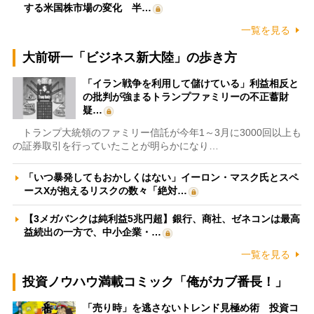
する米国株市場の変化 半…
一覧を見る
大前研一「ビジネス新大陸」の歩き方
「イラン戦争を利用して儲けている」利益相反と
の批判が強まるトランプファミリーの不正蓄財
疑…
トランプ大統領のファミリー信託が今年1～3月に3000回以上も
の証券取引を行っていたことが明らかになり…
「いつ暴発してもおかしくはない」イーロン・マスク氏とスペ
ースXが抱えるリスクの数々「絶対…
【3メガバンクは純利益5兆円超】銀行、商社、ゼネコンは最高
益続出の一方で、中小企業・…
一覧を見る
投資ノウハウ満載コミック「俺がカブ番長！」
「売り時」を逃さないトレンド見極め術 投資コ