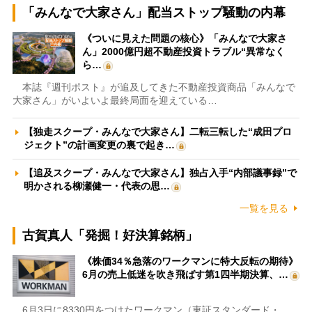
「みんなで大家さん」配当ストップ騒動の内幕
《ついに見えた問題の核心》「みんなで大家さ
ん」2000億円超不動産投資トラブル“異常なく
ら…
本誌『週刊ポスト』が追及してきた不動産投資商品「みんなで
大家さん」がいよいよ最終局面を迎えている…
【独走スクープ・みんなで大家さん】二転三転した“成田プロ
ジェクト”の計画変更の裏で起き…
【追及スクープ・みんなで大家さん】独占入手“内部議事録”で
明かされる柳瀬健一・代表の思…
一覧を見る
古賀真人「発掘！好決算銘柄」
《株価34％急落のワークマンに特大反転の期待》
6月の売上低迷を吹き飛ばす第1四半期決算、…
6月3日に8330円をつけたワークマン（東証スタンダード・