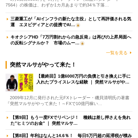
7564）の株価は、わずか1カ月あまりで約34％下落…
三菱重工が「AIインフラの新たな主役」として再評価される気
運 エヌビディアとの提携でAI…
キオクシアHD「7万円割れからの急反発」は再びの上昇局面へ
の反転シグナルか？ 市場のムー…
一覧を見る
突然マルサがやって来た！
【最終回】1億6000万円の負債と引き換えに手に
入れたプライスレスな経験 ｜ 突然マルサがや…
2009年12月に発行された元FXトレーダー・磯貝清明氏の著書
『突然マルサがやって来た！～FXで10億円稼い…
【第9回】もう一度FXでリベンジ！ 種銭は差し押さえを免れ
た”ヒミツのお金” ｜ 突然マルサ…
【第8回】年利はなんと14.6％！ 毎日5万円超の延滞税が積み