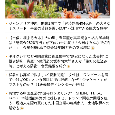
ジャングリア沖縄、開業1周年で「経済効果494億円」の大きな
ミスリード 事業の苦戦を覆い隠す“不透明すぎる巨大な数字”
【土俵に埋まるカネ】大の里、豊昇龍が黒星続きの名古屋場所
は「懸賞金2826万円」が下位力士に渡り「今日はみんなで焼肉
だ！」 金星4個配給で協会は年96万円の支出増に
キオクシアなどAI関連株に資金集中で“割安になった成長株”に
投資妙味 資産1.5億円超の坂本慎太郎さんが「絶好の仕込み
時」と考える防衛・食品銘柄を紹介
猛暑のお葬式で悩ましい“喪服問題” 女性は「ワンピースを着
ていけばOK」という俗説に潜む誤解、なぜ「ジャケット」が
マストなのか？《1級葬祭ディレクターが解説》
急増する中国企業の“国籍ロンダリング” SHEIN、TikTok、
Temu…本社機能を海外に移転させ、トランプ関税の回避を狙
う 現地人を隠れ蓑にした中国企業の農業参入・土地取得への
懸念も