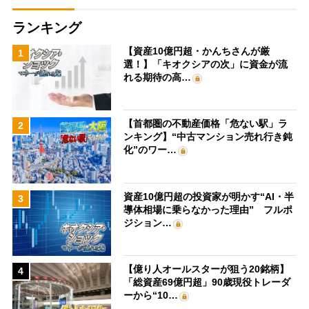
ランキング
【資産10億円超・かんちさんが厳
1
選！】「キオクシアの次」に資金が流
れる期待の高…
【首都圏の不動産価格「危ない駅」ラ
2
ンキング】“中古マンション売れ行き鈍
化”のワー…
資産10億円超の投資家が明かす“AI・半
3
導体相場に乗らなかった理由” フルポ
ジション…
【億り人オールスターが狙う20銘柄】
4
「総資産69億円超」90歳現役トレーダ
ーから“10…