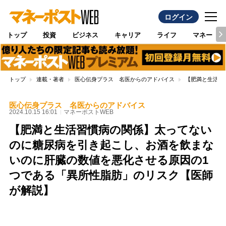
ログイン
トップ
投資
ビジネス
キャリア
ライフ
マネー
トップ
連載・著者
医心伝身プラス 名医からのアドバイス
【肥満と生活習
医心伝身プラス 名医からのアドバイス
2024.10.15 16:01
マネーポストWEB
【肥満と生活習慣病の関係】太ってない
のに糖尿病を引き起こし、お酒を飲まな
いのに肝臓の数値を悪化させる原因の1
つである「異所性脂肪」のリスク【医師
が解説】
Loaded
:
100.00%
/
Unmute