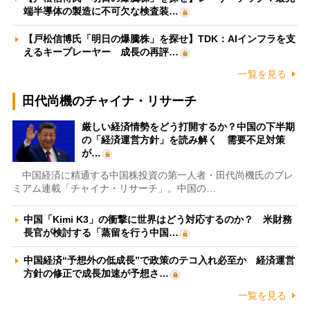
端半導体の製造に不可欠な検査装…
【戸松信博氏「明日の爆騰株」を探せ】TDK：AIインフラを支
えるキープレーヤー 成長の再評…
一覧を見る
田代尚機のチャイナ・リサーチ
厳しい経済情勢をどう打開するか？中国の下半期
の「経済運営方針」を読み解く 需要不足対策
が…
中国経済に精通する中国株投資の第一人者・田代尚機氏のプレ
ミアム連載「チャイナ・リサーチ」。中国の…
中国「Kimi K3」の衝撃に世界はどう対応するのか？ 米財務
長官が検討する「蒸留を行う中国…
中国経済“予想外の低成長”で政策のテコ入れ必至か 経済運営
方針の修正で成長加速が予想さ…
一覧を見る