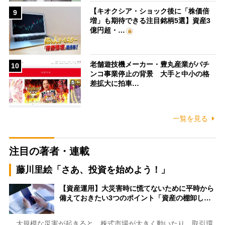
【キオクシア・ショック後に「株価倍
9
増」も期待できる注目銘柄5選】資産3
億円超・…
老舗遊技機メーカー・豊丸産業がパチ
10
ンコ事業停止の背景 大手と中小の格
差拡大に拍車…
一覧を見る
注目の著者・連載
藤川里絵「さあ、投資を始めよう！」
【資産運用】大災害時に慌てないために平時から
備えておきたい3つのポイント「資産の棚卸し…
大規模な災害が起きると、株式市場が大きく動いたり、取引環