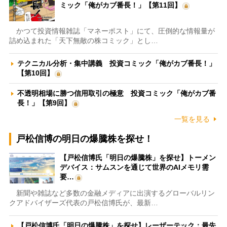
ミック「俺がカブ番長！」【第11回】
かつて投資情報雑誌「マネーポスト」にて、圧倒的な情報量が
詰め込まれた「天下無敵の株コミック」とし…
テクニカル分析・集中講義 投資コミック「俺がカブ番長！」
【第10回】
不透明相場に勝つ信用取引の極意 投資コミック「俺がカブ番
長！」【第9回】
一覧を見る
戸松信博の明日の爆騰株を探せ！
【戸松信博氏「明日の爆騰株」を探せ】トーメン
デバイス：サムスンを通じて世界のAIメモリ需
要…
新聞や雑誌など多数の金融メディアに出演するグローバルリン
クアドバイザーズ代表の戸松信博氏が、最新…
【戸松信博氏「明日の爆騰株」を探せ】レーザーテック：最先