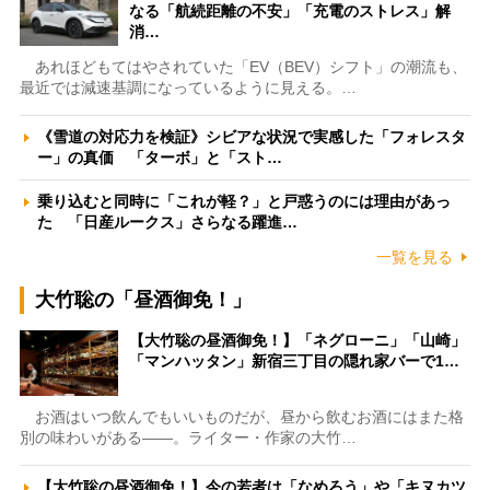
なる「航続距離の不安」「充電のストレス」解
消…
あれほどもてはやされていた「EV（BEV）シフト」の潮流も、
最近では減速基調になっているように見える。…
《雪道の対応力を検証》シビアな状況で実感した「フォレスタ
ー」の真価 「ターボ」と「スト…
乗り込むと同時に「これが軽？」と戸惑うのには理由があっ
た 「日産ルークス」さらなる躍進…
一覧を見る
大竹聡の「昼酒御免！」
【大竹聡の昼酒御免！】「ネグローニ」「山崎」
「マンハッタン」新宿三丁目の隠れ家バーで1…
お酒はいつ飲んでもいいものだが、昼から飲むお酒にはまた格
別の味わいがある――。ライター・作家の大竹…
【大竹聡の昼酒御免！】今の若者は「なめろう」や「キヌカツ