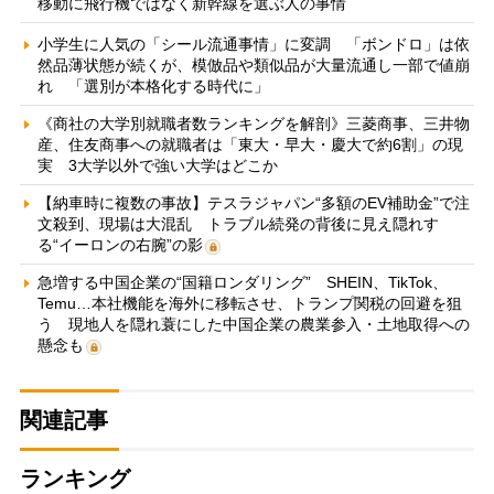
移動に飛行機ではなく新幹線を選ぶ人の事情
小学生に人気の「シール流通事情」に変調 「ボンドロ」は依
然品薄状態が続くが、模倣品や類似品が大量流通し一部で値崩
れ 「選別が本格化する時代に」
《商社の大学別就職者数ランキングを解剖》三菱商事、三井物
産、住友商事への就職者は「東大・早大・慶大で約6割」の現
実 3大学以外で強い大学はどこか
【納車時に複数の事故】テスラジャパン“多額のEV補助金”で注
文殺到、現場は大混乱 トラブル続発の背後に見え隠れす
る“イーロンの右腕”の影
急増する中国企業の“国籍ロンダリング” SHEIN、TikTok、
Temu…本社機能を海外に移転させ、トランプ関税の回避を狙
う 現地人を隠れ蓑にした中国企業の農業参入・土地取得への
懸念も
関連記事
ランキング