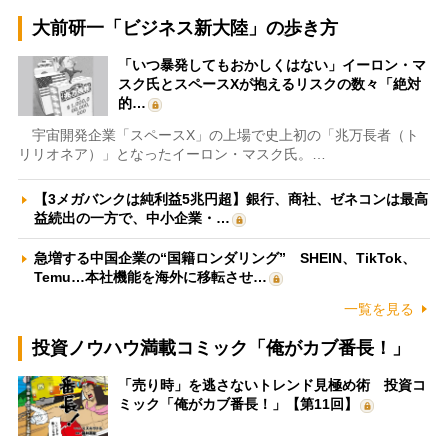
大前研一「ビジネス新大陸」の歩き方
「いつ暴発してもおかしくはない」イーロン・マ
スク氏とスペースXが抱えるリスクの数々「絶対
的…
宇宙開発企業「スペースX」の上場で史上初の「兆万長者（ト
リリオネア）」となったイーロン・マスク氏。…
【3メガバンクは純利益5兆円超】銀行、商社、ゼネコンは最高
益続出の一方で、中小企業・…
急増する中国企業の“国籍ロンダリング” SHEIN、TikTok、
Temu…本社機能を海外に移転させ…
一覧を見る
投資ノウハウ満載コミック「俺がカブ番長！」
「売り時」を逃さないトレンド見極め術 投資コ
ミック「俺がカブ番長！」【第11回】