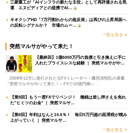
三菱重工が「AIインフラの新たな主役」として再評価される気
運 エヌビディアとの提携でAI…
キオクシアHD「7万円割れからの急反発」は再びの上昇局面へ
の反転シグナルか？ 市場のムー…
一覧を見る
突然マルサがやって来た！
【最終回】1億6000万円の負債と引き換えに手に
入れたプライスレスな経験 ｜ 突然マルサがや…
2009年12月に発行された元FXトレーダー・磯貝清明氏の著書
『突然マルサがやって来た！～FXで10億円稼い…
【第9回】もう一度FXでリベンジ！ 種銭は差し押さえを免れ
た”ヒミツのお金” ｜ 突然マルサ…
【第8回】年利はなんと14.6％！ 毎日5万円超の延滞税が積み
上がっていく ｜ 突然マルサ…
一覧を見る