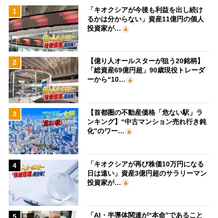
「キオクシアが今後も利益を出し続け
1
るかは分からない」資産11億円の個人
投資家が…
【億り人オールスターが狙う20銘柄】
2
「総資産69億円超」90歳現役トレーダ
ーから“10…
【首都圏の不動産価格「危ない駅」ラ
3
ンキング】“中古マンション売れ行き鈍
化”のワー…
「キオクシアが再び株価10万円になる
4
日は遠い」資産3億円超のサラリーマン
投資家が…
「AI・半導体関連が“本命”であること
5