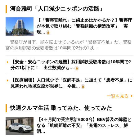
河合雅司「人口減少ニッポンの活路」
【「警察官離れ」に歯止めはかかるか？】警察庁
が本気で取り組む「警察組織の構造改革」 実
現…
警察庁が目下、頭を悩ませているのが「警察官不足」だ。警察
官の採用試験の受験者数は10年間で2分の1以…
【安全・安心ニッポンの危機】採用試験受験者数は10年間で2
分の1以下に！ 出生数減がも…
【医療崩壊】人口減少で「医師不足」に加えて「患者不足」に
見舞われ地域医療が限界に 今後…
一覧を見る
快適クルマ生活 乗ってみた、使ってみた
【4ヶ月間で受注累計6000台】BEV普及の障壁と
なる「航続距離の不安」「充電のストレス」解
消…