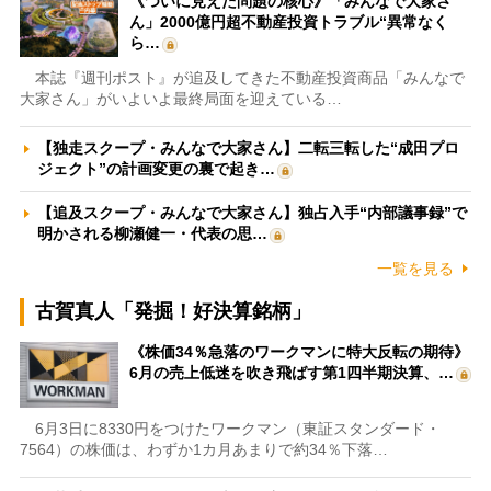
《ついに見えた問題の核心》「みんなで大家さ
ん」2000億円超不動産投資トラブル“異常なく
ら…
本誌『週刊ポスト』が追及してきた不動産投資商品「みんなで
大家さん」がいよいよ最終局面を迎えている…
【独走スクープ・みんなで大家さん】二転三転した“成田プロ
ジェクト”の計画変更の裏で起き…
【追及スクープ・みんなで大家さん】独占入手“内部議事録”で
明かされる柳瀬健一・代表の思…
一覧を見る
古賀真人「発掘！好決算銘柄」
《株価34％急落のワークマンに特大反転の期待》
6月の売上低迷を吹き飛ばす第1四半期決算、…
6月3日に8330円をつけたワークマン（東証スタンダード・
7564）の株価は、わずか1カ月あまりで約34％下落…