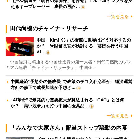
【戸松信博氏「明日の爆騰株」を探せ】TDK：AIインフラを支
えるキープレーヤー 成長の再評…
一覧を見る
田代尚機のチャイナ・リサーチ
中国「Kimi K3」の衝撃に世界はどう対応するの
か？ 米財務長官が検討する「蒸留を行う中国
AI…
中国経済に精通する中国株投資の第一人者・田代尚機氏のプレ
ミアム連載「チャイナ・リサーチ」。中国企…
中国経済“予想外の低成長”で政策のテコ入れ必至か 経済運営
方針の修正で成長加速が予想さ…
“AI革命”で爆発的な需要拡大が見込まれる「CXO」とは何
か？ 高い競争力を持つ中国の医薬品…
一覧を見る
「みんなで大家さん」配当ストップ騒動の内幕