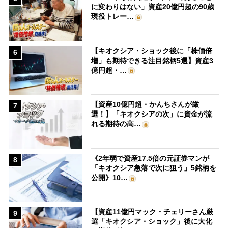
に変わりはない」資産20億円超の90歳
現役トレー…
【キオクシア・ショック後に「株価倍
6
増」も期待できる注目銘柄5選】資産3
億円超・…
【資産10億円超・かんちさんが厳
7
選！】「キオクシアの次」に資金が流
れる期待の高…
《2年弱で資産17.5倍の元証券マンが
8
「キオクシア急落で次に狙う」5銘柄を
公開》10…
【資産11億円マック・チェリーさん厳
9
選「キオクシア・ショック」後に大化