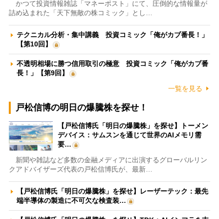
かつて投資情報雑誌「マネーポスト」にて、圧倒的な情報量が
詰め込まれた「天下無敵の株コミック」とし…
テクニカル分析・集中講義 投資コミック「俺がカブ番長！」
【第10回】
不透明相場に勝つ信用取引の極意 投資コミック「俺がカブ番
長！」【第9回】
一覧を見る
戸松信博の明日の爆騰株を探せ！
【戸松信博氏「明日の爆騰株」を探せ】トーメン
デバイス：サムスンを通じて世界のAIメモリ需
要…
新聞や雑誌など多数の金融メディアに出演するグローバルリン
クアドバイザーズ代表の戸松信博氏が、最新…
【戸松信博氏「明日の爆騰株」を探せ】レーザーテック：最先
端半導体の製造に不可欠な検査装…