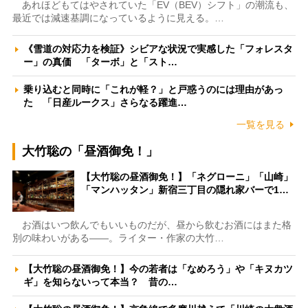
あれほどもてはやされていた「EV（BEV）シフト」の潮流も、
最近では減速基調になっているように見える。…
《雪道の対応力を検証》シビアな状況で実感した「フォレスタ
ー」の真価 「ターボ」と「スト…
乗り込むと同時に「これが軽？」と戸惑うのには理由があっ
た 「日産ルークス」さらなる躍進…
一覧を見る
大竹聡の「昼酒御免！」
【大竹聡の昼酒御免！】「ネグローニ」「山崎」
「マンハッタン」新宿三丁目の隠れ家バーで1…
お酒はいつ飲んでもいいものだが、昼から飲むお酒にはまた格
別の味わいがある――。ライター・作家の大竹…
【大竹聡の昼酒御免！】今の若者は「なめろう」や「キヌカツ
ギ」を知らないって本当？ 昔の…