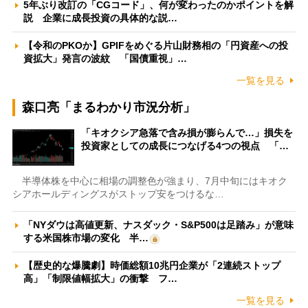
5年ぶり改訂の「CGコード」、何が変わったのかポイントを解
説 企業に成長投資の具体的な説…
【令和のPKOか】GPIFをめぐる片山財務相の「円資産への投
資拡大」発言の波紋 「国債重視」…
一覧を見る
森口亮「まるわかり市況分析」
「キオクシア急落で含み損が膨らんで…」損失を
投資家としての成長につなげる4つの視点 「…
半導体株を中心に相場の調整色が強まり、7月中旬にはキオク
シアホールディングスがストップ安をつけるな…
「NYダウは高値更新、ナスダック・S&P500は足踏み」が意味
する米国株市場の変化 半…
【歴史的な爆騰劇】時価総額10兆円企業が「2連続ストップ
高」「制限値幅拡大」の衝撃 フ…
一覧を見る