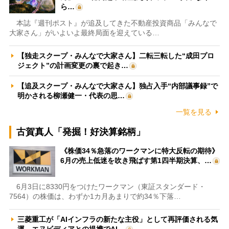
ら…
本誌『週刊ポスト』が追及してきた不動産投資商品「みんなで
大家さん」がいよいよ最終局面を迎えている…
【独走スクープ・みんなで大家さん】二転三転した“成田プロ
ジェクト”の計画変更の裏で起き…
【追及スクープ・みんなで大家さん】独占入手“内部議事録”で
明かされる柳瀬健一・代表の思…
一覧を見る
古賀真人「発掘！好決算銘柄」
《株価34％急落のワークマンに特大反転の期待》
6月の売上低迷を吹き飛ばす第1四半期決算、…
6月3日に8330円をつけたワークマン（東証スタンダード・
7564）の株価は、わずか1カ月あまりで約34％下落…
三菱重工が「AIインフラの新たな主役」として再評価される気
運 エヌビディアとの提携でAI…