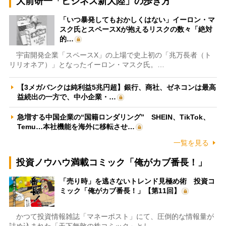
大前研一「ビジネス新大陸」の歩き方
「いつ暴発してもおかしくはない」イーロン・マ
スク氏とスペースXが抱えるリスクの数々「絶対
的…
宇宙開発企業「スペースX」の上場で史上初の「兆万長者（ト
リリオネア）」となったイーロン・マスク氏。…
【3メガバンクは純利益5兆円超】銀行、商社、ゼネコンは最高
益続出の一方で、中小企業・…
急増する中国企業の“国籍ロンダリング” SHEIN、TikTok、
Temu…本社機能を海外に移転させ…
一覧を見る
投資ノウハウ満載コミック「俺がカブ番長！」
「売り時」を逃さないトレンド見極め術 投資コ
ミック「俺がカブ番長！」【第11回】
かつて投資情報雑誌「マネーポスト」にて、圧倒的な情報量が
詰め込まれた「天下無敵の株コミック」とし…