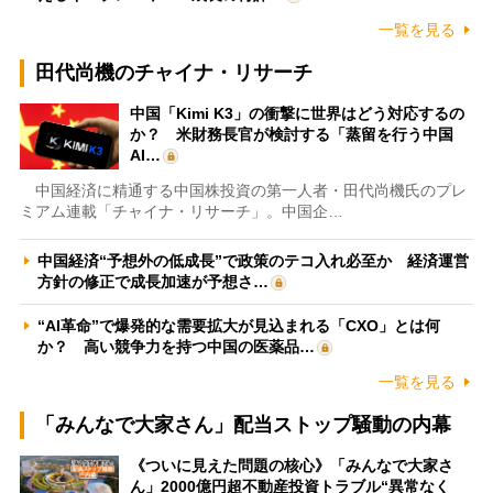
一覧を見る
田代尚機のチャイナ・リサーチ
中国「Kimi K3」の衝撃に世界はどう対応するの
か？ 米財務長官が検討する「蒸留を行う中国
AI…
中国経済に精通する中国株投資の第一人者・田代尚機氏のプレ
ミアム連載「チャイナ・リサーチ」。中国企…
中国経済“予想外の低成長”で政策のテコ入れ必至か 経済運営
方針の修正で成長加速が予想さ…
“AI革命”で爆発的な需要拡大が見込まれる「CXO」とは何
か？ 高い競争力を持つ中国の医薬品…
一覧を見る
「みんなで大家さん」配当ストップ騒動の内幕
《ついに見えた問題の核心》「みんなで大家さ
ん」2000億円超不動産投資トラブル“異常なく