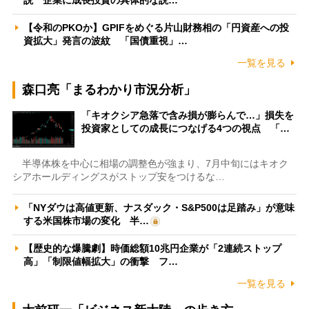
【令和のPKOか】GPIFをめぐる片山財務相の「円資産への投
資拡大」発言の波紋 「国債重視」…
一覧を見る
森口亮「まるわかり市況分析」
「キオクシア急落で含み損が膨らんで…」損失を
投資家としての成長につなげる4つの視点 「…
半導体株を中心に相場の調整色が強まり、7月中旬にはキオク
シアホールディングスがストップ安をつけるな…
「NYダウは高値更新、ナスダック・S&P500は足踏み」が意味
する米国株市場の変化 半…
【歴史的な爆騰劇】時価総額10兆円企業が「2連続ストップ
高」「制限値幅拡大」の衝撃 フ…
一覧を見る