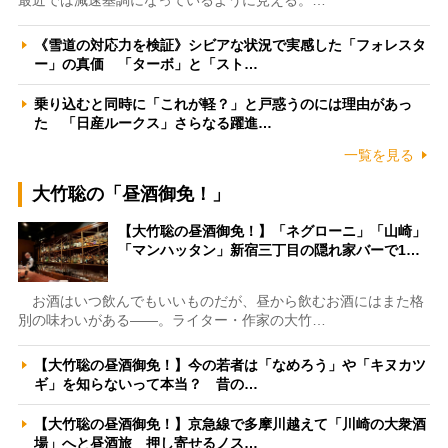
《雪道の対応力を検証》シビアな状況で実感した「フォレスタ
ー」の真価 「ターボ」と「スト…
乗り込むと同時に「これが軽？」と戸惑うのには理由があっ
た 「日産ルークス」さらなる躍進…
一覧を見る
大竹聡の「昼酒御免！」
【大竹聡の昼酒御免！】「ネグローニ」「山崎」
「マンハッタン」新宿三丁目の隠れ家バーで1…
お酒はいつ飲んでもいいものだが、昼から飲むお酒にはまた格
別の味わいがある――。ライター・作家の大竹…
【大竹聡の昼酒御免！】今の若者は「なめろう」や「キヌカツ
ギ」を知らないって本当？ 昔の…
【大竹聡の昼酒御免！】京急線で多摩川越えて「川崎の大衆酒
場」へと昼酒旅 押し寄せるノス…