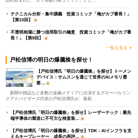
テクニカル分析・集中講義 投資コミック「俺がカブ番長！」
【第10回】
不透明相場に勝つ信用取引の極意 投資コミック「俺がカブ番
長！」【第9回】
一覧を見る
戸松信博の明日の爆騰株を探せ！
【戸松信博氏「明日の爆騰株」を探せ】トーメン
デバイス：サムスンを通じて世界のAIメモリ需
要…
新聞や雑誌など多数の金融メディアに出演するグローバルリン
クアドバイザーズ代表の戸松信博氏が、最新…
【戸松信博氏「明日の爆騰株」を探せ】レーザーテック：最先
端半導体の製造に不可欠な検査装…
【戸松信博氏「明日の爆騰株」を探せ】TDK：AIインフラを支
えるキープレーヤー 成長の再評…