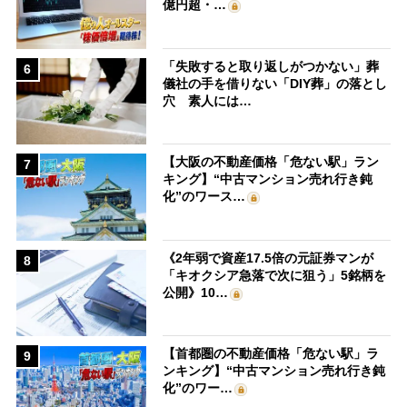
億円超・…
「失敗すると取り返しがつかない」葬
6
儀社の手を借りない「DIY葬」の落とし
穴 素人には…
【大阪の不動産価格「危ない駅」ラン
7
キング】“中古マンション売れ行き鈍
化”のワース…
《2年弱で資産17.5倍の元証券マンが
8
「キオクシア急落で次に狙う」5銘柄を
公開》10…
【首都圏の不動産価格「危ない駅」ラ
9
ンキング】“中古マンション売れ行き鈍
化”のワー…