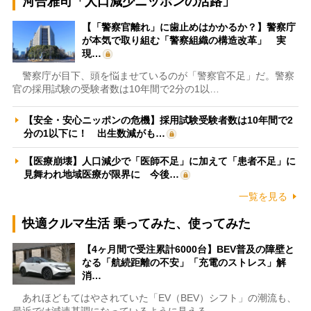
河合雅司「人口減少ニッポンの活路」
【「警察官離れ」に歯止めはかかるか？】警察庁
が本気で取り組む「警察組織の構造改革」 実
現…
警察庁が目下、頭を悩ませているのが「警察官不足」だ。警察
官の採用試験の受験者数は10年間で2分の1以…
【安全・安心ニッポンの危機】採用試験受験者数は10年間で2
分の1以下に！ 出生数減がも…
【医療崩壊】人口減少で「医師不足」に加えて「患者不足」に
見舞われ地域医療が限界に 今後…
一覧を見る
快適クルマ生活 乗ってみた、使ってみた
【4ヶ月間で受注累計6000台】BEV普及の障壁と
なる「航続距離の不安」「充電のストレス」解
消…
あれほどもてはやされていた「EV（BEV）シフト」の潮流も、
最近では減速基調になっているように見える。…