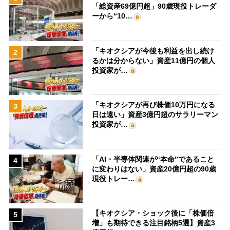
「総資産69億円超」90歳現役トレーダ
ーから“10…
「キオクシアが今後も利益を出し続け
2
るかは分からない」資産11億円の個人
投資家が…
「キオクシアが再び株価10万円になる
3
日は遠い」資産3億円超のサラリーマン
投資家が…
「AI・半導体関連が“本命”であること
4
に変わりはない」資産20億円超の90歳
現役トレー…
【キオクシア・ショック後に「株価倍
5
増」も期待できる注目銘柄5選】資産3