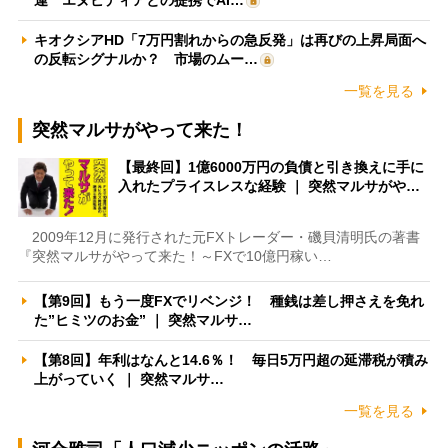
キオクシアHD「7万円割れからの急反発」は再びの上昇局面へ
の反転シグナルか？ 市場のムー…
一覧を見る
突然マルサがやって来た！
【最終回】1億6000万円の負債と引き換えに手に
入れたプライスレスな経験 ｜ 突然マルサがや…
2009年12月に発行された元FXトレーダー・磯貝清明氏の著書
『突然マルサがやって来た！～FXで10億円稼い…
【第9回】もう一度FXでリベンジ！ 種銭は差し押さえを免れ
た”ヒミツのお金” ｜ 突然マルサ…
【第8回】年利はなんと14.6％！ 毎日5万円超の延滞税が積み
上がっていく ｜ 突然マルサ…
一覧を見る