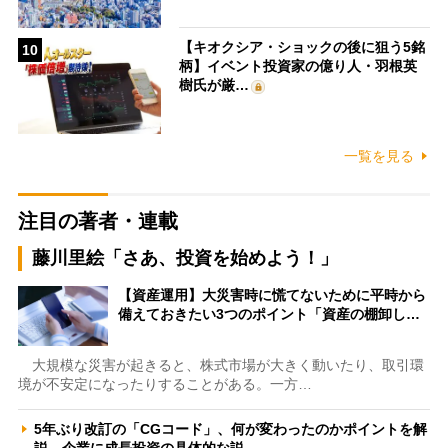
【キオクシア・ショックの後に狙う5銘
10
柄】イベント投資家の億り人・羽根英
樹氏が厳…
一覧を見る
注目の著者・連載
藤川里絵「さあ、投資を始めよう！」
【資産運用】大災害時に慌てないために平時から
備えておきたい3つのポイント「資産の棚卸し…
大規模な災害が起きると、株式市場が大きく動いたり、取引環
境が不安定になったりすることがある。一方…
5年ぶり改訂の「CGコード」、何が変わったのかポイントを解
説 企業に成長投資の具体的な説…