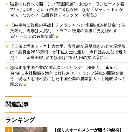
猛暑のお葬式で悩ましい“喪服問題” 女性は「ワンピースを着
ていけばOK」という俗説に潜む誤解、なぜ「ジャケット」が
マストなのか？《1級葬祭ディレクターが解説》
【納車時に複数の事故】テスラジャパン“多額のEV補助金”で注
文殺到、現場は大混乱 トラブル続発の背後に見え隠れす
る“イーロンの右腕”の影
【土俵に埋まるカネ】大の里、豊昇龍が黒星続きの名古屋場所
は「懸賞金2826万円」が下位力士に渡り「今日はみんなで焼肉
だ！」 金星4個配給で協会は年96万円の支出増に
急増する中国企業の“国籍ロンダリング” SHEIN、TikTok、
Temu…本社機能を海外に移転させ、トランプ関税の回避を狙
う 現地人を隠れ蓑にした中国企業の農業参入・土地取得への
懸念も
関連記事
ランキング
【億り人オールスターが狙う20銘柄】
1