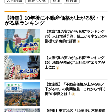
人間関係
住みたい街
移住
給付金
【特集】10年後に不動産価格が上がる駅・下
がる駅ランキング
【東京“真の実力がある駅”ランキング
70】人口増減予測、値上がり率などの4
指標で多角的に評価
【大阪“真の実力がある駅”ランキング
30】地盤が強固な“上町台地”エリアが
上位に
【文京区】「不動産価格が上がる街／
下がる街」の街間格差 これから“輝く
街”の特徴とは？
【特集】東京23区「10年後に不動産価