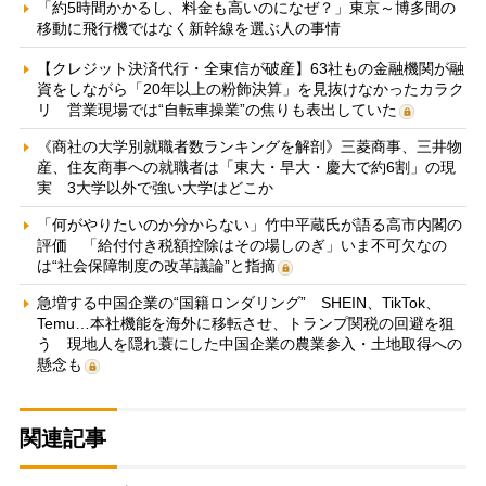
「約5時間かかるし、料金も高いのになぜ？」東京～博多間の
移動に飛行機ではなく新幹線を選ぶ人の事情
【クレジット決済代行・全東信が破産】63社もの金融機関が融
資をしながら「20年以上の粉飾決算」を見抜けなかったカラク
リ 営業現場では“自転車操業”の焦りも表出していた
《商社の大学別就職者数ランキングを解剖》三菱商事、三井物
産、住友商事への就職者は「東大・早大・慶大で約6割」の現
実 3大学以外で強い大学はどこか
「何がやりたいのか分からない」竹中平蔵氏が語る高市内閣の
評価 「給付付き税額控除はその場しのぎ」いま不可欠なの
は“社会保障制度の改革議論”と指摘
急増する中国企業の“国籍ロンダリング” SHEIN、TikTok、
Temu…本社機能を海外に移転させ、トランプ関税の回避を狙
う 現地人を隠れ蓑にした中国企業の農業参入・土地取得への
懸念も
関連記事