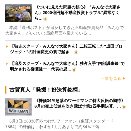
《ついに見えた問題の核心》「みんなで大家さ
ん」2000億円超不動産投資トラブル“異常なく
ら…
本誌『週刊ポスト』が追及してきた不動産投資商品「みんなで
大家さん」がいよいよ最終局面を迎えている…
【独走スクープ・みんなで大家さん】二転三転した“成田プロ
ジェクト”の計画変更の裏で起き…
【追及スクープ・みんなで大家さん】独占入手“内部議事録”で
明かされる柳瀬健一・代表の思…
一覧を見る
古賀真人「発掘！好決算銘柄」
《株価34％急落のワークマンに特大反転の期待》
6月の売上低迷を吹き飛ばす第1四半期決算、…
6月3日に8330円をつけたワークマン（東証スタンダード・
7564）の株価は、わずか1カ月あまりで約34％下落…