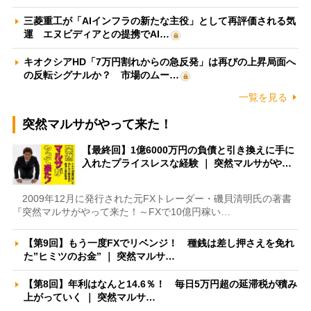
三菱重工が「AIインフラの新たな主役」として再評価される気
運 エヌビディアとの提携でAI…
キオクシアHD「7万円割れからの急反発」は再びの上昇局面へ
の反転シグナルか？ 市場のムー…
一覧を見る
突然マルサがやって来た！
【最終回】1億6000万円の負債と引き換えに手に
入れたプライスレスな経験 ｜ 突然マルサがや…
2009年12月に発行された元FXトレーダー・磯貝清明氏の著書
『突然マルサがやって来た！～FXで10億円稼い…
【第9回】もう一度FXでリベンジ！ 種銭は差し押さえを免れ
た”ヒミツのお金” ｜ 突然マルサ…
【第8回】年利はなんと14.6％！ 毎日5万円超の延滞税が積み
上がっていく ｜ 突然マルサ…