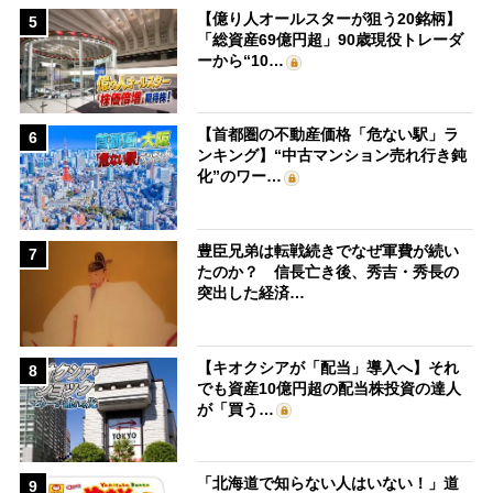
【億り人オールスターが狙う20銘柄】
5
「総資産69億円超」90歳現役トレーダ
ーから“10…
【首都圏の不動産価格「危ない駅」ラ
6
ンキング】“中古マンション売れ行き鈍
化”のワー…
豊臣兄弟は転戦続きでなぜ軍費が続い
7
たのか？ 信長亡き後、秀吉・秀長の
突出した経済…
【キオクシアが「配当」導入へ】それ
8
でも資産10億円超の配当株投資の達人
が「買う…
「北海道で知らない人はいない！」道
9