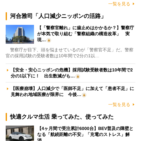
一覧を見る
河合雅司「人口減少ニッポンの活路」
【「警察官離れ」に歯止めはかかるか？】警察庁
が本気で取り組む「警察組織の構造改革」 実
現…
警察庁が目下、頭を悩ませているのが「警察官不足」だ。警察
官の採用試験の受験者数は10年間で2分の1以…
【安全・安心ニッポンの危機】採用試験受験者数は10年間で2
分の1以下に！ 出生数減がも…
【医療崩壊】人口減少で「医師不足」に加えて「患者不足」に
見舞われ地域医療が限界に 今後…
一覧を見る
快適クルマ生活 乗ってみた、使ってみた
【4ヶ月間で受注累計6000台】BEV普及の障壁と
なる「航続距離の不安」「充電のストレス」解
消…