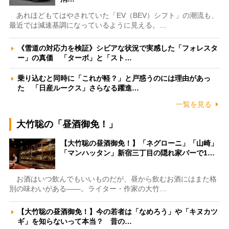
あれほどもてはやされていた「EV（BEV）シフト」の潮流も、
最近では減速基調になっているように見える。…
《雪道の対応力を検証》シビアな状況で実感した「フォレスタ
ー」の真価 「ターボ」と「スト…
乗り込むと同時に「これが軽？」と戸惑うのには理由があっ
た 「日産ルークス」さらなる躍進…
一覧を見る
大竹聡の「昼酒御免！」
【大竹聡の昼酒御免！】「ネグローニ」「山崎」
「マンハッタン」新宿三丁目の隠れ家バーで1…
お酒はいつ飲んでもいいものだが、昼から飲むお酒にはまた格
別の味わいがある――。ライター・作家の大竹…
【大竹聡の昼酒御免！】今の若者は「なめろう」や「キヌカツ
ギ」を知らないって本当？ 昔の…