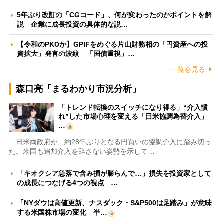
5年ぶり改訂の「CGコード」、何が変わったのかポイントを解
説 企業に成長投資の具体的な説…
【令和のPKOか】GPIFをめぐる片山財務相の「円資産への投
資拡大」発言の波紋 「国債重視」…
一覧を見る
森口亮「まるわかり市況分析」
「トレンド転換のスイッチになり得る」“介入慣
れ”した市場心理を変える「日米協調為替介入」
…
日米両政府が、約28年ぶりとなる円買いの協調介入に踏み切っ
た。米国も追加介入を辞さない姿勢を示して…
「キオクシア急落で含み損が膨らんで…」損失を投資家として
の成長につなげる4つの視点 …
「NYダウは高値更新、ナスダック・S&P500は足踏み」が意味
する米国株市場の変化 半…