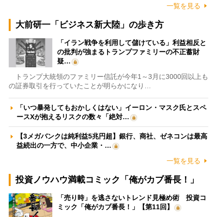
一覧を見る
大前研一「ビジネス新大陸」の歩き方
「イラン戦争を利用して儲けている」利益相反と
の批判が強まるトランプファミリーの不正蓄財
疑…
トランプ大統領のファミリー信託が今年1～3月に3000回以上も
の証券取引を行っていたことが明らかになり…
「いつ暴発してもおかしくはない」イーロン・マスク氏とスペ
ースXが抱えるリスクの数々「絶対…
【3メガバンクは純利益5兆円超】銀行、商社、ゼネコンは最高
益続出の一方で、中小企業・…
一覧を見る
投資ノウハウ満載コミック「俺がカブ番長！」
「売り時」を逃さないトレンド見極め術 投資コ
ミック「俺がカブ番長！」【第11回】