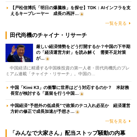
【戸松信博氏「明日の爆騰株」を探せ】TDK：AIインフラを支
えるキープレーヤー 成長の再評…
一覧を見る
田代尚機のチャイナ・リサーチ
厳しい経済情勢をどう打開するか？中国の下半期
の「経済運営方針」を読み解く 需要不足対策
が…
中国経済に精通する中国株投資の第一人者・田代尚機氏のプレ
ミアム連載「チャイナ・リサーチ」。中国の…
中国「Kimi K3」の衝撃に世界はどう対応するのか？ 米財務
長官が検討する「蒸留を行う中国…
中国経済“予想外の低成長”で政策のテコ入れ必至か 経済運営
方針の修正で成長加速が予想さ…
一覧を見る
「みんなで大家さん」配当ストップ騒動の内幕