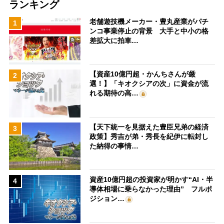
ランキング
老舗遊技機メーカー・豊丸産業がパチ
1
ンコ事業停止の背景 大手と中小の格
差拡大に拍車…
【資産10億円超・かんちさんが厳
2
選！】「キオクシアの次」に資金が流
れる期待の高…
【天下統一を見据えた豊臣兄弟の経済
3
政策】秀吉が弟・秀長を紀伊に転封し
た納得の事情…
資産10億円超の投資家が明かす“AI・半
4
導体相場に乗らなかった理由” フルポ
ジション…