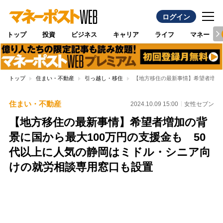
ログイン
トップ
投資
ビジネス
キャリア
ライフ
マネー
トップ
住まい・不動産
引っ越し・移住
【地方移住の最新事情】希望者増加
住まい・不動産
2024.10.09 15:00
女性セブン
【地方移住の最新事情】希望者増加の背
景に国から最大100万円の支援金も 50
代以上に人気の静岡はミドル・シニア向
けの就労相談専用窓口も設置
Loaded
:
100.00%
/
Unmute