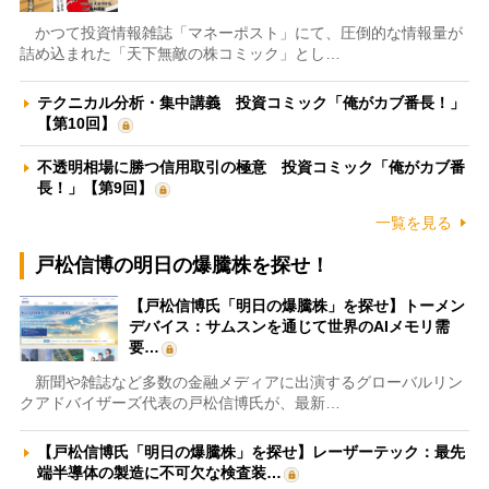
かつて投資情報雑誌「マネーポスト」にて、圧倒的な情報量が
詰め込まれた「天下無敵の株コミック」とし…
テクニカル分析・集中講義 投資コミック「俺がカブ番長！」
【第10回】
不透明相場に勝つ信用取引の極意 投資コミック「俺がカブ番
長！」【第9回】
一覧を見る
戸松信博の明日の爆騰株を探せ！
【戸松信博氏「明日の爆騰株」を探せ】トーメン
デバイス：サムスンを通じて世界のAIメモリ需
要…
新聞や雑誌など多数の金融メディアに出演するグローバルリン
クアドバイザーズ代表の戸松信博氏が、最新…
【戸松信博氏「明日の爆騰株」を探せ】レーザーテック：最先
端半導体の製造に不可欠な検査装…