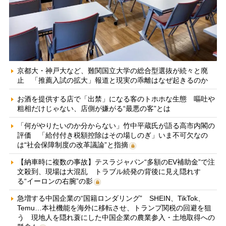
京都大・神戸大など、難関国立大学の総合型選抜が続々と廃
止 「推薦入試の拡大」報道と現実の乖離はなぜ起きるのか
お酒を提供する店で「出禁」になる客のトホホな生態 嘔吐や
粗相だけじゃない、店側が嫌がる“最悪の客”とは
「何がやりたいのか分からない」竹中平蔵氏が語る高市内閣の
評価 「給付付き税額控除はその場しのぎ」いま不可欠なの
は“社会保障制度の改革議論”と指摘
【納車時に複数の事故】テスラジャパン“多額のEV補助金”で注
文殺到、現場は大混乱 トラブル続発の背後に見え隠れす
る“イーロンの右腕”の影
急増する中国企業の“国籍ロンダリング” SHEIN、TikTok、
Temu…本社機能を海外に移転させ、トランプ関税の回避を狙
う 現地人を隠れ蓑にした中国企業の農業参入・土地取得への