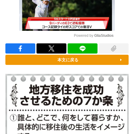
Powered by 
GliaStudios
Mute
本文に戻る