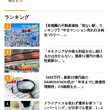
懸念も
ランキング
【首都圏の不動産価格「危ない駅」ラ
1
ンキング】“中古マンション売れ行き鈍
化”のワー…
「キオクシアが今後も利益を出し続け
2
るかは分からない」資産11億円の個人
投資家が…
《200万円→資産10億円超の
3
DAIBOUCHOU氏が「年末までに株価倍
増期待」の5銘柄を公…
ドライアイスを使わず遺体を保つ「エ
4
ンバーミング」が日本でも普及 1～2