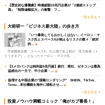
【歴史的な爆騰劇】時価総額10兆円企業が「2連続ストップ
高」「制限値幅拡大」の衝撃 フ…
一覧を見る
大前研一「ビジネス新大陸」の歩き方
「いつ暴発してもおかしくはない」イーロン・マ
スク氏とスペースXが抱えるリスクの数々「絶対
的…
宇宙開発企業「スペースX」の上場で史上初の「兆万長者（ト
リリオネア）」となったイーロン・マスク氏。…
【3メガバンクは純利益5兆円超】銀行、商社、ゼネコンは最高
益続出の一方で、中小企業・…
急増する中国企業の“国籍ロンダリング” SHEIN、TikTok、
Temu…本社機能を海外に移転させ…
一覧を見る
投資ノウハウ満載コミック「俺がカブ番長！」