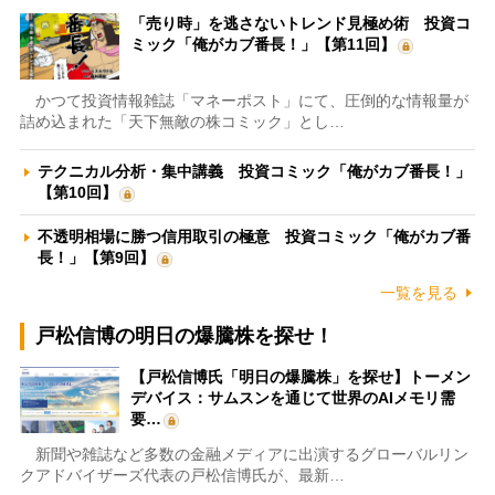
「売り時」を逃さないトレンド見極め術 投資コ
ミック「俺がカブ番長！」【第11回】
かつて投資情報雑誌「マネーポスト」にて、圧倒的な情報量が
詰め込まれた「天下無敵の株コミック」とし…
テクニカル分析・集中講義 投資コミック「俺がカブ番長！」
【第10回】
不透明相場に勝つ信用取引の極意 投資コミック「俺がカブ番
長！」【第9回】
一覧を見る
戸松信博の明日の爆騰株を探せ！
【戸松信博氏「明日の爆騰株」を探せ】トーメン
デバイス：サムスンを通じて世界のAIメモリ需
要…
新聞や雑誌など多数の金融メディアに出演するグローバルリン
クアドバイザーズ代表の戸松信博氏が、最新…