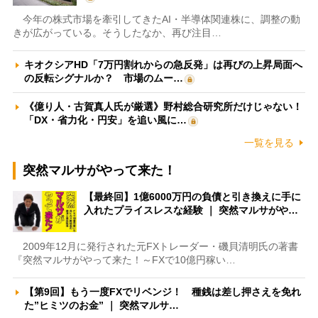
今年の株式市場を牽引してきたAI・半導体関連株に、調整の動
きが広がっている。そうしたなか、再び注目…
キオクシアHD「7万円割れからの急反発」は再びの上昇局面へ
の反転シグナルか？ 市場のムー…
《億り人・古賀真人氏が厳選》野村総合研究所だけじゃない！
「DX・省力化・円安」を追い風に…
一覧を見る
突然マルサがやって来た！
【最終回】1億6000万円の負債と引き換えに手に
入れたプライスレスな経験 ｜ 突然マルサがや…
2009年12月に発行された元FXトレーダー・磯貝清明氏の著書
『突然マルサがやって来た！～FXで10億円稼い…
【第9回】もう一度FXでリベンジ！ 種銭は差し押さえを免れ
た”ヒミツのお金” ｜ 突然マルサ…