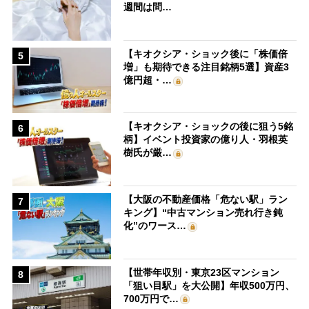
週間は問…
【キオクシア・ショック後に「株価倍
5
増」も期待できる注目銘柄5選】資産3
億円超・…
【キオクシア・ショックの後に狙う5銘
6
柄】イベント投資家の億り人・羽根英
樹氏が厳…
【大阪の不動産価格「危ない駅」ラン
7
キング】“中古マンション売れ行き鈍
化”のワース…
【世帯年収別・東京23区マンション
8
「狙い目駅」を大公開】年収500万円、
700万円で…