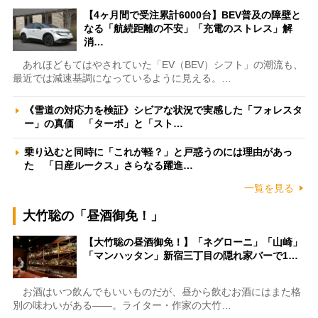
【4ヶ月間で受注累計6000台】BEV普及の障壁と
なる「航続距離の不安」「充電のストレス」解
消…
あれほどもてはやされていた「EV（BEV）シフト」の潮流も、
最近では減速基調になっているように見える。…
《雪道の対応力を検証》シビアな状況で実感した「フォレスタ
ー」の真価 「ターボ」と「スト…
乗り込むと同時に「これが軽？」と戸惑うのには理由があっ
た 「日産ルークス」さらなる躍進…
一覧を見る
大竹聡の「昼酒御免！」
【大竹聡の昼酒御免！】「ネグローニ」「山崎」
「マンハッタン」新宿三丁目の隠れ家バーで1…
お酒はいつ飲んでもいいものだが、昼から飲むお酒にはまた格
別の味わいがある――。ライター・作家の大竹…