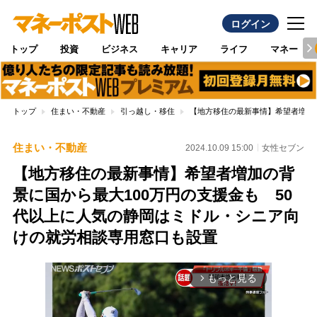
ログイン
トップ
投資
ビジネス
キャリア
ライフ
マネー
トップ
住まい・不動産
引っ越し・移住
【地方移住の最新事情】希望者増加
住まい・不動産
2024.10.09 15:00
女性セブン
【地方移住の最新事情】希望者増加の背
景に国から最大100万円の支援金も 50
代以上に人気の静岡はミドル・シニア向
けの就労相談専用窓口も設置
もっと見る
arrow_forward_ios