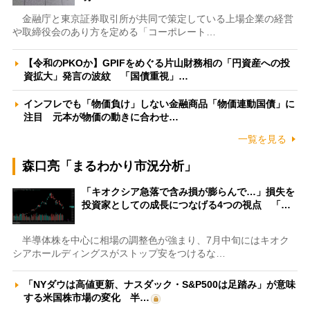
金融庁と東京証券取引所が共同で策定している上場企業の経営
や取締役会のあり方を定める「コーポレート…
【令和のPKOか】GPIFをめぐる片山財務相の「円資産への投
資拡大」発言の波紋 「国債重視」…
インフレでも「物価負け」しない金融商品「物価連動国債」に
注目 元本が物価の動きに合わせ…
一覧を見る
森口亮「まるわかり市況分析」
「キオクシア急落で含み損が膨らんで…」損失を
投資家としての成長につなげる4つの視点 「…
半導体株を中心に相場の調整色が強まり、7月中旬にはキオク
シアホールディングスがストップ安をつけるな…
「NYダウは高値更新、ナスダック・S&P500は足踏み」が意味
する米国株市場の変化 半…