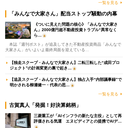
一覧を見る
「みんなで大家さん」配当ストップ騒動の内幕
《ついに見えた問題の核心》「みんなで大家さ
ん」2000億円超不動産投資トラブル“異常なく
ら…
本誌『週刊ポスト』が追及してきた不動産投資商品「みんなで
大家さん」がいよいよ最終局面を迎えている…
【独走スクープ・みんなで大家さん】二転三転した“成田プロ
ジェクト”の計画変更の裏で起き…
【追及スクープ・みんなで大家さん】独占入手“内部議事録”で
明かされる柳瀬健一・代表の思…
一覧を見る
古賀真人「発掘！好決算銘柄」
三菱重工が「AIインフラの新たな主役」として再
評価される気運 エヌビディアとの提携でAIデ…