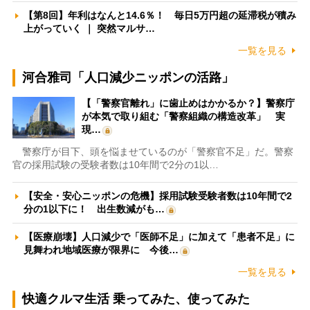
【第8回】年利はなんと14.6％！ 毎日5万円超の延滞税が積み
上がっていく ｜ 突然マルサ…
一覧を見る
河合雅司「人口減少ニッポンの活路」
【「警察官離れ」に歯止めはかかるか？】警察庁
が本気で取り組む「警察組織の構造改革」 実
現…
警察庁が目下、頭を悩ませているのが「警察官不足」だ。警察
官の採用試験の受験者数は10年間で2分の1以…
【安全・安心ニッポンの危機】採用試験受験者数は10年間で2
分の1以下に！ 出生数減がも…
【医療崩壊】人口減少で「医師不足」に加えて「患者不足」に
見舞われ地域医療が限界に 今後…
一覧を見る
快適クルマ生活 乗ってみた、使ってみた