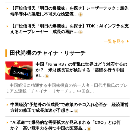
【戸松信博氏「明日の爆騰株」を探せ】レーザーテック：最先
端半導体の製造に不可欠な検査装…
【戸松信博氏「明日の爆騰株」を探せ】TDK：AIインフラを支
えるキープレーヤー 成長の再評…
一覧を見る
田代尚機のチャイナ・リサーチ
中国「Kimi K3」の衝撃に世界はどう対応するの
か？ 米財務長官が検討する「蒸留を行う中国
AI…
中国経済に精通する中国株投資の第一人者・田代尚機氏のプレ
ミアム連載「チャイナ・リサーチ」。中国企…
中国経済“予想外の低成長”で政策のテコ入れ必至か 経済運営
方針の修正で成長加速が予想さ…
“AI革命”で爆発的な需要拡大が見込まれる「CXO」とは何
か？ 高い競争力を持つ中国の医薬品…