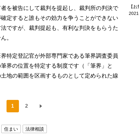
【お
有者を被告にして裁判を提起し、裁判所の判決で
202
が確定すると誰もその効力を争うことができない
方法ですが、裁判提起も、有利な判決をもらうた
せん。
筆界特定登記官が外部専門家である筆界調査委員
の筆界の位置を特定する制度です（「筆界」と
の土地の範囲を区画するものとして定められた線
1
2
住まい
法律相談