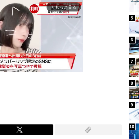
もっと見る
arrow_forward_ios
5
6
7
8
Mute
9
10