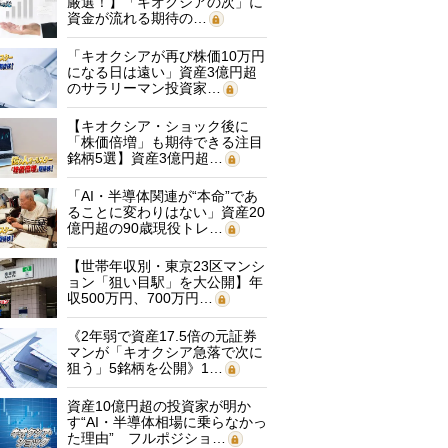
厳選！】「キオクシアの次」に
資金が流れる期待の…
「キオクシアが再び株価10万円
になる日は遠い」資産3億円超
のサラリーマン投資家…
【キオクシア・ショック後に
「株価倍増」も期待できる注目
銘柄5選】資産3億円超…
「AI・半導体関連が“本命”であ
ることに変わりはない」資産20
億円超の90歳現役トレ…
【世帯年収別・東京23区マンシ
ョン「狙い目駅」を大公開】年
収500万円、700万円…
《2年弱で資産17.5倍の元証券
マンが「キオクシア急落で次に
狙う」5銘柄を公開》1…
資産10億円超の投資家が明か
す“AI・半導体相場に乗らなかっ
た理由” フルポジショ…