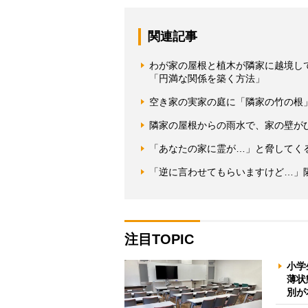
関連記事
わが家の屋根と植木が隣家に越境し
「円満な関係を築く方法」
空き家の実家の庭に「隣家の竹の根
隣家の屋根からの雨水で、家の壁が
「あなたの家に霊が…」と脅してく
「逆に言わせてもらいますけど…」
注目TOPIC
小学
薄状
別が