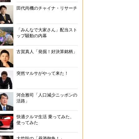
田代尚機のチャイナ・リサーチ
「みんなで大家さん」配当スト
ップ騒動の内幕
古賀真人「発掘！好決算銘柄」
突然マルサがやって来た！
河合雅司「人口減少ニッポンの
活路」
快適クルマ生活 乗ってみた、
使ってみた
大竹聡の「昼酒御免！」