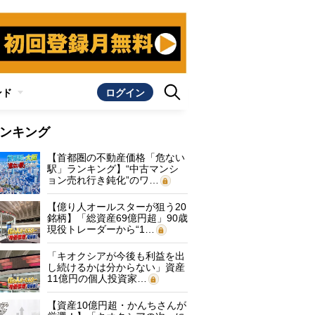
ンド
ログイン
ンキング
【首都圏の不動産価格「危ない
駅」ランキング】“中古マンシ
ョン売れ行き鈍化”のワ…
【億り人オールスターが狙う20
銘柄】「総資産69億円超」90歳
現役トレーダーから“1…
「キオクシアが今後も利益を出
し続けるかは分からない」資産
11億円の個人投資家…
【資産10億円超・かんちさんが