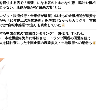
を提供する店で「出禁」になる客のトホホな生態 嘔吐や粗相
じゃない、店側が嫌がる“最悪の客”とは
レジット決済代行・全東信が破産】63社もの金融機関が融資を
がら「20年以上の粉飾決算」を見抜けなかったカラクリ 営業
では“自転車操業”の焦りも表出していた
する中国企業の“国籍ロンダリング” SHEIN、TikTok、
mu…本社機能を海外に移転させ、トランプ関税の回避を狙う
人を隠れ蓑にした中国企業の農業参入・土地取得への懸念も