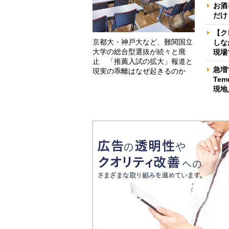
お酒
だけ
【ク
京都大・神戸大など、難関国立
しな
大学の総合型選抜が続々と廃
現場
止 「推薦入試の拡大」報道と
急増
現実の乖離はなぜ起きるのか
Te
現地