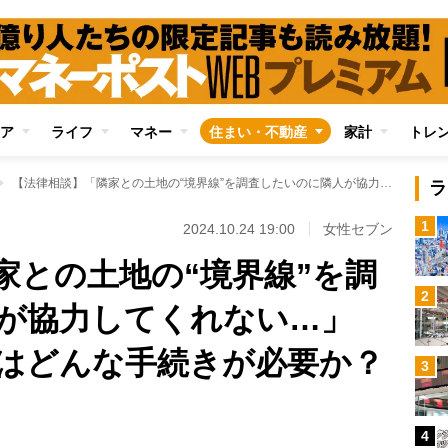
ア
ライフ
マネー
住まい・不動産
家計
トレ
【法律相談】「隣家との土地の“境界線”を調査したいのに隣人が協力してくれない…」 境界確定のためにはどんな手続きが必要か？弁護士が解説
ラ
1
2024.10.24 19:00
女性セブン
家との土地の“境界線”を調
2
人が協力してくれない…」
はどんな手続きが必要か？
3
4