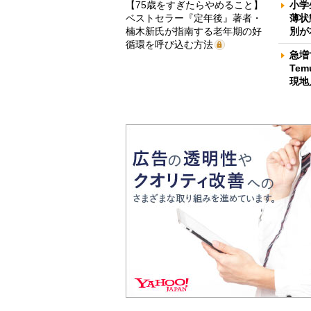
【75歳をすぎたらやめること】
小学
ベストセラー『定年後』著者・
薄状
楠木新氏が指南する老年期の好
別が
循環を呼び込む方法
急増
Te
現地