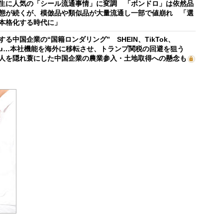
生に人気の「シール流通事情」に変調 「ボンドロ」は依然品
態が続くが、模倣品や類似品が大量流通し一部で値崩れ 「選
本格化する時代に」
する中国企業の“国籍ロンダリング” SHEIN、TikTok、
mu…本社機能を海外に移転させ、トランプ関税の回避を狙う
人を隠れ蓑にした中国企業の農業参入・土地取得への懸念も