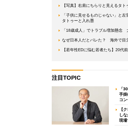
【写真】右肩にちらりと見えるタトゥー
「子供に見せるものじゃない」と左
タトゥーと入れ墨
「18歳成人」でトラブル増加懸念
なぜ日本人だとバレた？ 海外で目
【若年性EDに悩む若者たち】20代前
注目TOPIC
「3
手掛
コン
【ク
しな
現場