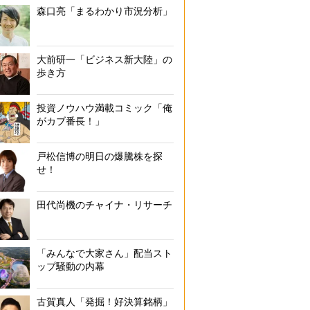
森口亮「まるわかり市況分析」
大前研一「ビジネス新大陸」の
歩き方
投資ノウハウ満載コミック「俺
がカブ番長！」
戸松信博の明日の爆騰株を探
せ！
田代尚機のチャイナ・リサーチ
「みんなで大家さん」配当スト
ップ騒動の内幕
古賀真人「発掘！好決算銘柄」