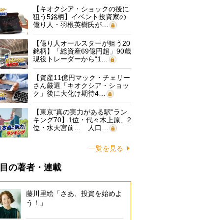
【キオクシア・ショックの後に
狙う5銘柄】イベント投資家の
億り人・羽根英樹氏が…
【億り人オールスターが狙う20
銘柄】「総資産69億円超」90歳
現役トレーダーから“1…
【資産11億円マック・チェリー
さん厳選「キオクシア・ショッ
ク」後に大化け期待4…
【東京“真の実力がある駅”ラン
キング70】1位・代々木上原、2
位・水天宮前… 人口…
一覧を見る
目の著者・連載
藤川里絵「さあ、投資を始めよ
う！」