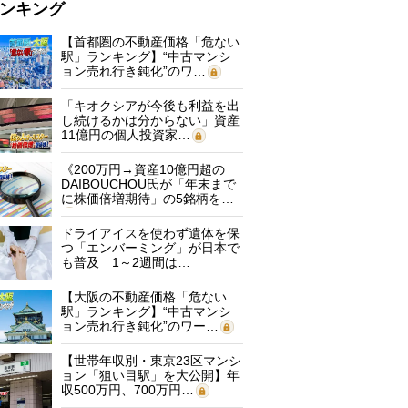
ンキング
【首都圏の不動産価格「危ない
駅」ランキング】“中古マンシ
ョン売れ行き鈍化”のワ…
「キオクシアが今後も利益を出
し続けるかは分からない」資産
11億円の個人投資家…
《200万円→資産10億円超の
DAIBOUCHOU氏が「年末まで
に株価倍増期待」の5銘柄を…
ドライアイスを使わず遺体を保
つ「エンバーミング」が日本で
も普及 1～2週間は…
【大阪の不動産価格「危ない
駅」ランキング】“中古マンシ
ョン売れ行き鈍化”のワー…
【世帯年収別・東京23区マンシ
ョン「狙い目駅」を大公開】年
収500万円、700万円…