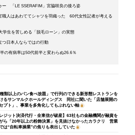
 「LE SSERAFIM」宮脇咲良の後ろ姿
官職人はあわててシャツを羽織った 60代女性記者が考える
 大学生を苦しめる「脱毛ローン」の実態
立つ日本人ならではの行動
半の有病率は50代前半と変わらぬ26.6％
0種類以上のパン食べ放題」で行列のできる新形態レストランを
けるサンマルクホールディングス 同社に聞いた「店舗展開の
セプト」、事業を多角化してもぶれない軸
レジット決済代行・全東信が破産】63社もの金融機関が融資を
がら「20年以上の粉飾決算」を見抜けなかったカラクリ 営業
では“自転車操業”の焦りも表出していた