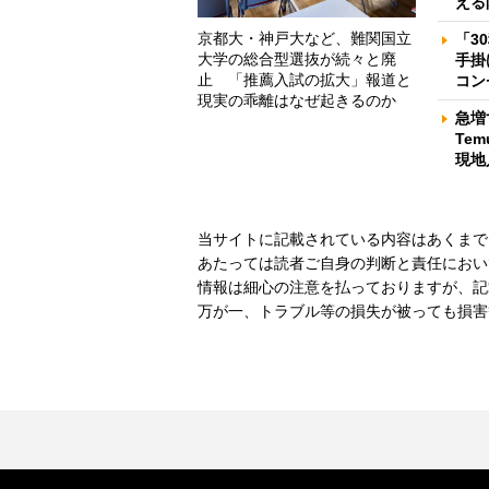
える
京都大・神戸大など、難関国立
「3
大学の総合型選抜が続々と廃
手掛
止 「推薦入試の拡大」報道と
コン
現実の乖離はなぜ起きるのか
急増
Te
現地
当サイトに記載されている内容はあくまで
あたっては読者ご自身の判断と責任におい
情報は細心の注意を払っておりますが、記
万が一、トラブル等の損失が被っても損害