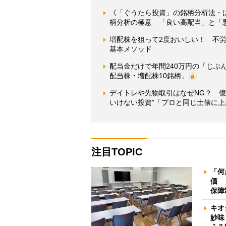
《「ぐうたら投資」の銘柄分析法・
柄分析の極意 「良い高配当」と「
増配株を狙って2度おいしい！ 不
基本メソッド
配当金だけで年間240万円の「じ
配当株・増配株10銘柄」
デイトレや先物取引はなぜNG？ 
いけない投資”「プロと同じ土俵に
注目TOPIC
「何
価 
保障
キオ
妙味