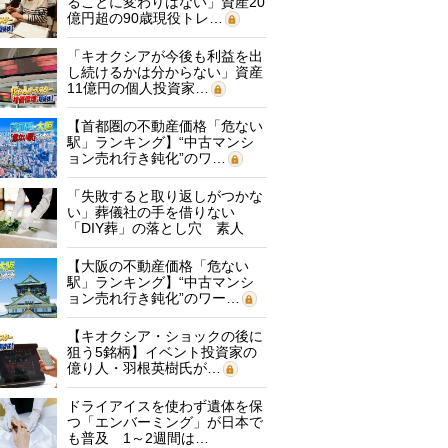
ることに変わりはない」資産20
億円超の90歳現役トレ…
「キオクシアが今後も利益を出
し続けるかは分からない」資産
11億円の個人投資家…
【首都圏の不動産価格「危ない
駅」ランキング】“中古マンシ
ョン売れ行き鈍化”のワ…
「失敗すると取り返しがつかな
い」葬儀社の手を借りない
「DIY葬」の落とし穴 素人
に…
【大阪の不動産価格「危ない
駅」ランキング】“中古マンシ
ョン売れ行き鈍化”のワー…
【キオクシア・ショックの後に
狙う5銘柄】イベント投資家の
億り人・羽根英樹氏が…
ドライアイスを使わず遺体を保
つ「エンバーミング」が日本で
も普及 1～2週間は…