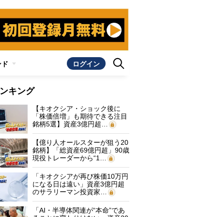
ンド
ログイン
ンキング
【キオクシア・ショック後に
「株価倍増」も期待できる注目
銘柄5選】資産3億円超…
【億り人オールスターが狙う20
銘柄】「総資産69億円超」90歳
現役トレーダーから“1…
「キオクシアが再び株価10万円
になる日は遠い」資産3億円超
のサラリーマン投資家…
「AI・半導体関連が“本命”であ