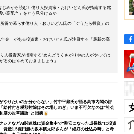
はじめから読む》億り人投資家・おけいどん氏が指南する銘
悪い高配当」をどう見分けるか
労所得で暮らす億り人・おけいどん氏の「ぐうたら投資」の
ぶん年金」がある投資家・おけいどん氏が注目する「最新の高
億り人投資家が指南する“めんどうくさがりやの人がやっては
上がるのはやめておきましょう」
がやりたいのか分からない」竹中平蔵氏が語る高市内閣の評
「給付付き税額控除はその場しのぎ」いま不可欠なのは“社会
制度の改革議論”と指摘
クシアなどAI関連株に資金集中で“割安になった成長株”に投資
 資産1.5億円超の坂本慎太郎さんが「絶好の仕込み時」と考