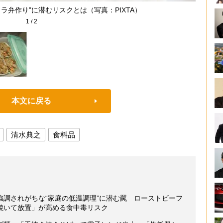
ラ弁作り”に潜むリスクとは（写真：PIXTA）
1
/
2
本文に戻る
清水典之
食料品
強調されがちな“家庭の低温調理”に潜む罠 ローストビーフ
焼いて放置」が高める食中毒リスク