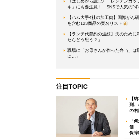
《はじめから読む》「レンチンカッ
キ」にも要注意！ SNSで人気の“
【ハム大手4社の加工肉】国際がん
を含む123商品の実名リスト
【ランチ代節約の波紋】夫のために
たらどう思う？」
職場に「お母さんが作った弁当」は
に…」
注目TOPIC
【納
到、
の右
「何
価 
保障