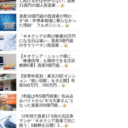
し続けるかは分からない」資産
11億円の個人投資家…
資産10億円超の投資家が明か
す“AI・半導体相場に乗らなかっ
た理由” フルポジショ…
「キオクシアが再び株価10万円
になる日は遠い」資産3億円超
のサラリーマン投資家…
【キオクシア・ショック後に
「株価倍増」も期待できる注目
銘柄5選】資産3億円超…
【世帯年収別・東京23区マンシ
ョン「狙い目駅」を大公開】年
収500万円、700万円…
《利益は年5億円前後》住み込
みバイトから“ギガ大家さん”と
なった資産200億円税…
《2年弱で資産17.5倍の元証券
マンが「キオクシア急落で次に
狙う」5銘柄を公開》1…