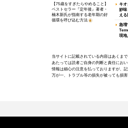
【75歳をすぎたらやめること】
キオ
ベストセラー『定年後』著者・
妙味
楠木新氏が指南する老年期の好
える
循環を呼び込む方法
急増
Te
現地
当サイトに記載されている内容はあくまで
あたっては読者ご自身の判断と責任におい
情報は細心の注意を払っておりますが、記
万が一、トラブル等の損失が被っても損害