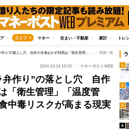
ア
ライフ
マネー
住まい・不動産
家計
トレ
子供が喜ぶ“キャラ弁作り”の落とし穴 自作の冷凍おかず利用は「衛生管理」「温度管理」がずぼらだと食中毒リスクが高まる現実
写真一覧
ラ
1
2024.10.24 15:02
マネーポストWEB
ラ弁作り”の落とし穴 自作
2
は「衛生管理」「温度管
食中毒リスクが高まる現実
3
4
Loaded
: