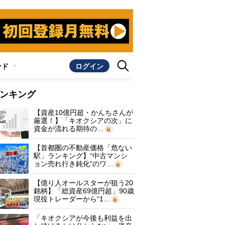
ンド
ログイン
ンキング
【資産10億円超・かんちさんが
厳選！】「キオクシアの次」に
資金が流れる期待の…
【首都圏の不動産価格「危ない
駅」ランキング】“中古マンシ
ョン売れ行き鈍化”のワ…
【億り人オールスターが狙う20
銘柄】「総資産69億円超」90歳
現役トレーダーから“1…
「キオクシアが今後も利益を出