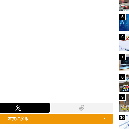
79.52%
5
6
7
8
9
10
本文に戻る