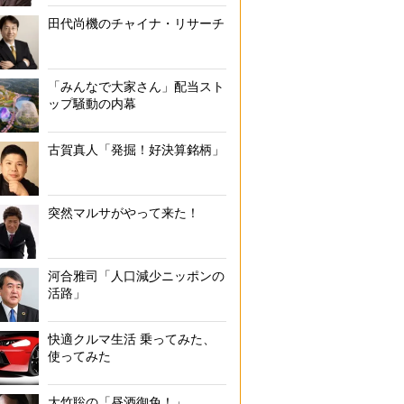
家庭で作り置いたおかずを冷凍して弁当に使うケースは多いが…
田代尚機のチャイナ・リサーチ
「みんなで大家さん」配当スト
ップ騒動の内幕
古賀真人「発掘！好決算銘柄」
突然マルサがやって来た！
河合雅司「人口減少ニッポンの
活路」
快適クルマ生活 乗ってみた、
使ってみた
大竹聡の「昼酒御免！」