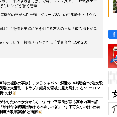
プ麺」「手抜き焼きそば」で電子レンジ炎上、「炊飯器ケー
ずぼらレシピ”が招く悲劇
研究機関の発がん性分類「グループ2A」の亜硝酸ナトリウム
毎日弁当を作る主婦に突き刺さる友人の言葉「彼の部下が見
恥ずかしい？ 揶揄された男性は「愛妻弁当はOKなの
車時に複数の事故】テスラジャパン“多額のEV補助金”で注文殺
現場は大混乱 トラブル続発の背後に見え隠れする“イーロン
腕”の影
がやりたいのか分からない」竹中平蔵氏が語る高市内閣の評
「給付付き税額控除はその場しのぎ」いま不可欠なのは“社会
制度の改革議論”と指摘