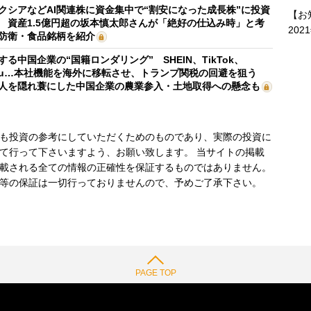
クシアなどAI関連株に資金集中で“割安になった成長株”に投資
【お
 資産1.5億円超の坂本慎太郎さんが「絶好の仕込み時」と考
202
防衛・食品銘柄を紹介
する中国企業の“国籍ロンダリング” SHEIN、TikTok、
mu…本社機能を海外に移転させ、トランプ関税の回避を狙う
人を隠れ蓑にした中国企業の農業参入・土地取得への懸念も
も投資の参考にしていただくためのものであり、実際の投資に
て行って下さいますよう、お願い致します。 当サイトの掲載
載される全ての情報の正確性を保証するものではありません。
等の保証は一切行っておりませんので、予めご了承下さい。
PAGE TOP