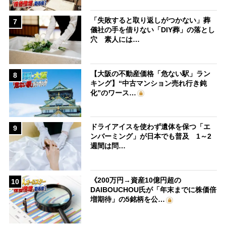
「失敗すると取り返しがつかない」葬
7
儀社の手を借りない「DIY葬」の落とし
穴 素人には…
【大阪の不動産価格「危ない駅」ラン
8
キング】“中古マンション売れ行き鈍
化”のワース…
ドライアイスを使わず遺体を保つ「エ
9
ンバーミング」が日本でも普及 1～2
週間は問…
《200万円→資産10億円超の
10
DAIBOUCHOU氏が「年末までに株価倍
増期待」の5銘柄を公…