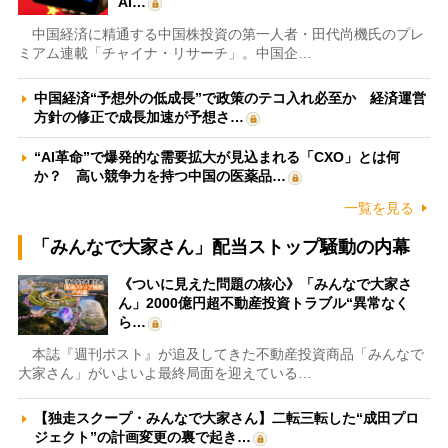
AI…
中国経済に精通する中国株投資の第一人者・田代尚機氏のプレ
ミアム連載「チャイナ・リサーチ」。中国企…
中国経済“予想外の低成長”で政策のテコ入れ必至か 経済運営
方針の修正で成長加速が予想さ…
“AI革命”で爆発的な需要拡大が見込まれる「CXO」とは何
か？ 高い競争力を持つ中国の医薬品…
一覧を見る
「みんなで大家さん」配当ストップ騒動の内幕
《ついに見えた問題の核心》「みんなで大家さ
ん」2000億円超不動産投資トラブル“異常なく
ら…
本誌『週刊ポスト』が追及してきた不動産投資商品「みんなで
大家さん」がいよいよ最終局面を迎えている…
【独走スクープ・みんなで大家さん】二転三転した“成田プロ
ジェクト”の計画変更の裏で起き…