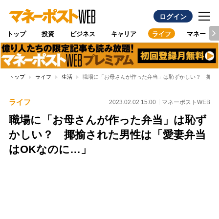
ログイン
トップ
投資
ビジネス
キャリア
ライフ
マネー
トップ
ライフ
生活
職場に「お母さんが作った弁当」は恥ずかしい？ 揶揄
ライフ
2023.02.02 15:00
マネーポストWEB
職場に「お母さんが作った弁当」は恥ず
かしい？ 揶揄された男性は「愛妻弁当
はOKなのに…」
Loaded
:
100.00%
/
Unmute