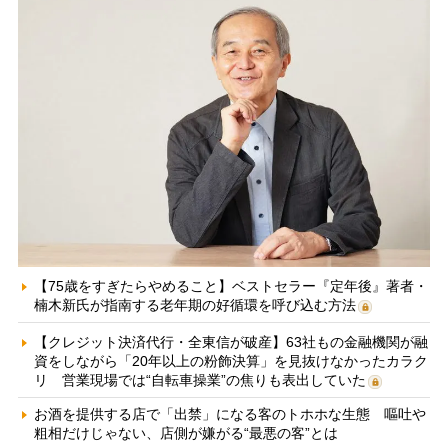
【75歳をすぎたらやめること】ベストセラー『定年後』著者・
楠木新氏が指南する老年期の好循環を呼び込む方法
【クレジット決済代行・全東信が破産】63社もの金融機関が融
資をしながら「20年以上の粉飾決算」を見抜けなかったカラク
リ 営業現場では“自転車操業”の焦りも表出していた
お酒を提供する店で「出禁」になる客のトホホな生態 嘔吐や
粗相だけじゃない、店側が嫌がる“最悪の客”とは