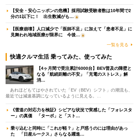
【安全・安心ニッポンの危機】採用試験受験者数は10年間で2
分の1以下に！ 出生数減がも…
【医療崩壊】人口減少で「医師不足」に加えて「患者不足」に
見舞われ地域医療が限界に 今後…
一覧を見る
快適クルマ生活 乗ってみた、使ってみた
【4ヶ月間で受注累計6000台】BEV普及の障壁と
なる「航続距離の不安」「充電のストレス」解
消…
あれほどもてはやされていた「EV（BEV）シフト」の潮流も、
最近では減速基調になっているように見える。…
《雪道の対応力を検証》シビアな状況で実感した「フォレスタ
ー」の真価 「ターボ」と「スト…
乗り込むと同時に「これが軽？」と戸惑うのには理由があっ
た 「日産ルークス」さらなる躍進…