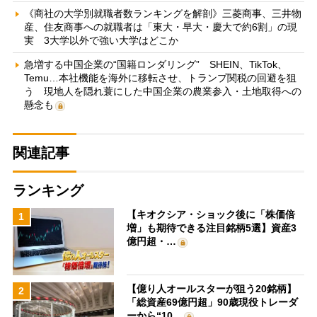
《商社の大学別就職者数ランキングを解剖》三菱商事、三井物
産、住友商事への就職者は「東大・早大・慶大で約6割」の現
実 3大学以外で強い大学はどこか
急増する中国企業の“国籍ロンダリング” SHEIN、TikTok、
Temu…本社機能を海外に移転させ、トランプ関税の回避を狙
う 現地人を隠れ蓑にした中国企業の農業参入・土地取得への
懸念も
関連記事
ランキング
【キオクシア・ショック後に「株価倍
1
増」も期待できる注目銘柄5選】資産3
億円超・…
【億り人オールスターが狙う20銘柄】
2
「総資産69億円超」90歳現役トレーダ
ーから“10…