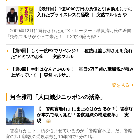
【最終回】1億6000万円の負債と引き換えに手に
入れたプライスレスな経験 ｜ 突然マルサがや…
2009年12月に発行された元FXトレーダー・磯貝清明氏の著書
『突然マルサがやって来た！～FXで10億円稼い…
【第9回】もう一度FXでリベンジ！ 種銭は差し押さえを免れ
た”ヒミツのお金” ｜ 突然マルサ…
【第8回】年利はなんと14.6％！ 毎日5万円超の延滞税が積み
上がっていく ｜ 突然マルサ…
一覧を見る
河合雅司「人口減少ニッポンの活路」
【「警察官離れ」に歯止めはかかるか？】警察庁
が本気で取り組む「警察組織の構造改革」 実
現…
警察庁が目下、頭を悩ませているのが「警察官不足」だ。警察
官の採用試験の受験者数は10年間で2分の1以…