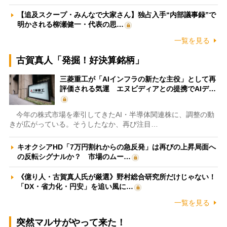
【追及スクープ・みんなで大家さん】独占入手“内部議事録”で
明かされる柳瀬健一・代表の思…
一覧を見る
古賀真人「発掘！好決算銘柄」
三菱重工が「AIインフラの新たな主役」として再
評価される気運 エヌビディアとの提携でAIデ…
今年の株式市場を牽引してきたAI・半導体関連株に、調整の動
きが広がっている。そうしたなか、再び注目…
キオクシアHD「7万円割れからの急反発」は再びの上昇局面へ
の反転シグナルか？ 市場のムー…
《億り人・古賀真人氏が厳選》野村総合研究所だけじゃない！
「DX・省力化・円安」を追い風に…
一覧を見る
突然マルサがやって来た！