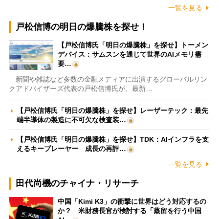
一覧を見る
戸松信博の明日の爆騰株を探せ！
【戸松信博氏「明日の爆騰株」を探せ】トーメン
デバイス：サムスンを通じて世界のAIメモリ需
要…
新聞や雑誌など多数の金融メディアに出演するグローバルリン
クアドバイザーズ代表の戸松信博氏が、最新…
【戸松信博氏「明日の爆騰株」を探せ】レーザーテック：最先
端半導体の製造に不可欠な検査装…
【戸松信博氏「明日の爆騰株」を探せ】TDK：AIインフラを支
えるキープレーヤー 成長の再評…
一覧を見る
田代尚機のチャイナ・リサーチ
中国「Kimi K3」の衝撃に世界はどう対応するの
か？ 米財務長官が検討する「蒸留を行う中国