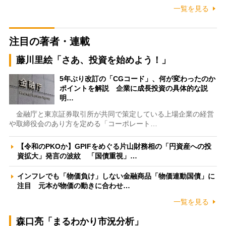
一覧を見る
注目の著者・連載
藤川里絵「さあ、投資を始めよう！」
5年ぶり改訂の「CGコード」、何が変わったのか
ポイントを解説 企業に成長投資の具体的な説
明…
金融庁と東京証券取引所が共同で策定している上場企業の経営
や取締役会のあり方を定める「コーポレート…
【令和のPKOか】GPIFをめぐる片山財務相の「円資産への投
資拡大」発言の波紋 「国債重視」…
インフレでも「物価負け」しない金融商品「物価連動国債」に
注目 元本が物価の動きに合わせ…
一覧を見る
森口亮「まるわかり市況分析」