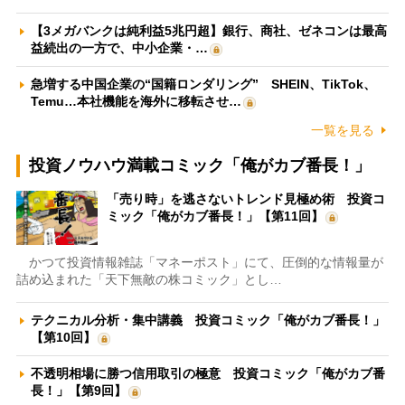
【3メガバンクは純利益5兆円超】銀行、商社、ゼネコンは最高
益続出の一方で、中小企業・…
急増する中国企業の“国籍ロンダリング” SHEIN、TikTok、
Temu…本社機能を海外に移転させ…
一覧を見る
投資ノウハウ満載コミック「俺がカブ番長！」
「売り時」を逃さないトレンド見極め術 投資コ
ミック「俺がカブ番長！」【第11回】
かつて投資情報雑誌「マネーポスト」にて、圧倒的な情報量が
詰め込まれた「天下無敵の株コミック」とし…
テクニカル分析・集中講義 投資コミック「俺がカブ番長！」
【第10回】
不透明相場に勝つ信用取引の極意 投資コミック「俺がカブ番
長！」【第9回】