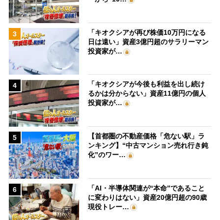
「キオクシアが再び株価10万円になる
3
日は遠い」資産3億円超のサラリーマン
投資家が…
「キオクシアが今後も利益を出し続け
4
るかは分からない」資産11億円の個人
投資家が…
【首都圏の不動産価格「危ない駅」ラ
5
ンキング】“中古マンション売れ行き鈍
化”のワー…
「AI・半導体関連が“本命”であること
6
に変わりはない」資産20億円超の90歳
現役トレー…