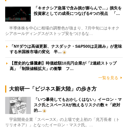
「キオクシア急落で含み損が膨らんで…」損失を
投資家としての成長につなげる4つの視点 「…
半導体株を中心に相場の調整色が強まり、7月中旬にはキオク
シアホールディングスがストップ安をつけるな…
「NYダウは高値更新、ナスダック・S&P500は足踏み」が意味
する米国株市場の変化 半…
【歴史的な爆騰劇】時価総額10兆円企業が「2連続ストップ
高」「制限値幅拡大」の衝撃 フ…
一覧を見る
大前研一「ビジネス新大陸」の歩き方
「いつ暴発してもおかしくはない」イーロン・マ
スク氏とスペースXが抱えるリスクの数々「絶対
的…
宇宙開発企業「スペースX」の上場で史上初の「兆万長者（ト
リリオネア）」となったイーロン・マスク氏。…