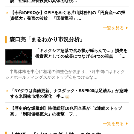
説 企業に成長投資の具体的な説…
【令和のPKOか】GPIFをめぐる片山財務相の「円資産への投
資拡大」発言の波紋 「国債重視」…
一覧を見る
森口亮「まるわかり市況分析」
「キオクシア急落で含み損が膨らんで…」損失を
投資家としての成長につなげる4つの視点 「…
半導体株を中心に相場の調整色が強まり、7月中旬にはキオク
シアホールディングスがストップ安をつけるな…
「NYダウは高値更新、ナスダック・S&P500は足踏み」が意味
する米国株市場の変化 半…
【歴史的な爆騰劇】時価総額10兆円企業が「2連続ストップ
高」「制限値幅拡大」の衝撃 フ…
一覧を見る