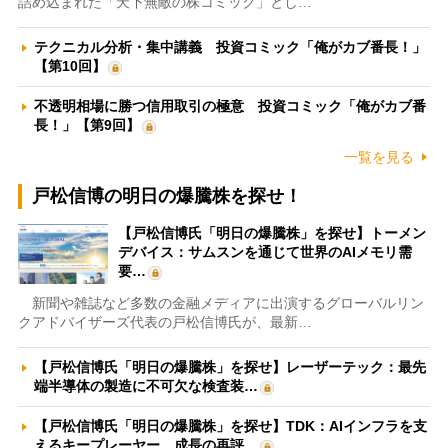
詰め込まれた「天下無敵の株コミック」とし…
テクニカル分析・集中講義 投資コミック「俺がカブ番長！」
【第10回】
不透明相場に勝つ信用取引の極意 投資コミック「俺がカブ番
長！」【第9回】
一覧を見る
戸松信博の明日の爆騰株を探せ！
【戸松信博氏「明日の爆騰株」を探せ】トーメン
デバイス：サムスンを通じて世界のAIメモリ需
要…
新聞や雑誌など多数の金融メディアに出演するグローバルリン
クアドバイザーズ代表の戸松信博氏が、最新…
【戸松信博氏「明日の爆騰株」を探せ】レーザーテック：最先
端半導体の製造に不可欠な検査装…
【戸松信博氏「明日の爆騰株」を探せ】TDK：AIインフラを支
えるキープレーヤー 成長の再評…