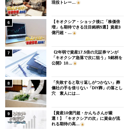
現役トレー…
【キオクシア・ショック後に「株価倍
6
増」も期待できる注目銘柄5選】資産3
億円超・…
《2年弱で資産17.5倍の元証券マンが
7
「キオクシア急落で次に狙う」5銘柄を
公開》10…
「失敗すると取り返しがつかない」葬
8
儀社の手を借りない「DIY葬」の落とし
穴 素人には…
【資産10億円超・かんちさんが厳
9
選！】「キオクシアの次」に資金が流
れる期待の高…