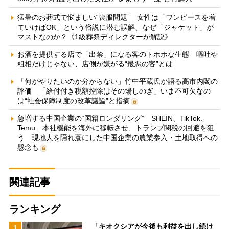
猛暑のお葬式で悩ましい“喪服問題” 女性は「ワンピースを着
ていけばOK」という俗説に潜む誤解、なぜ「ジャケット」が
マストなのか？《1級葬祭ディレクターが解説》
お酒を提供する店で「出禁」になる客のトホホな生態 嘔吐や
粗相だけじゃない、店側が嫌がる“最悪の客”とは
「何がやりたいのか分からない」竹中平蔵氏が語る高市内閣の
評価 「給付付き税額控除はその場しのぎ」いま不可欠なの
は“社会保障制度の改革議論”と指摘
急増する中国企業の“国籍ロンダリング” SHEIN、TikTok、
Temu…本社機能を海外に移転させ、トランプ関税の回避を狙
う 現地人を隠れ蓑にした中国企業の農業参入・土地取得への
懸念も
関連記事
ランキング
「キオクシアが今後も利益を出し続け
1