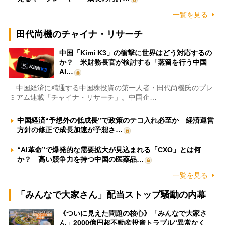
一覧を見る
田代尚機のチャイナ・リサーチ
中国「Kimi K3」の衝撃に世界はどう対応するの
か？ 米財務長官が検討する「蒸留を行う中国
AI…
中国経済に精通する中国株投資の第一人者・田代尚機氏のプレ
ミアム連載「チャイナ・リサーチ」。中国企…
中国経済“予想外の低成長”で政策のテコ入れ必至か 経済運営
方針の修正で成長加速が予想さ…
“AI革命”で爆発的な需要拡大が見込まれる「CXO」とは何
か？ 高い競争力を持つ中国の医薬品…
一覧を見る
「みんなで大家さん」配当ストップ騒動の内幕
《ついに見えた問題の核心》「みんなで大家さ
ん」2000億円超不動産投資トラブル“異常なく