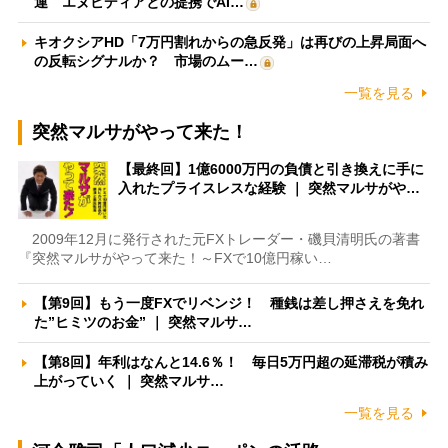
運 エヌビディアとの提携でAI…
キオクシアHD「7万円割れからの急反発」は再びの上昇局面へ
の反転シグナルか？ 市場のムー…
一覧を見る
突然マルサがやって来た！
【最終回】1億6000万円の負債と引き換えに手に
入れたプライスレスな経験 ｜ 突然マルサがや…
2009年12月に発行された元FXトレーダー・磯貝清明氏の著書
『突然マルサがやって来た！～FXで10億円稼い…
【第9回】もう一度FXでリベンジ！ 種銭は差し押さえを免れ
た”ヒミツのお金” ｜ 突然マルサ…
【第8回】年利はなんと14.6％！ 毎日5万円超の延滞税が積み
上がっていく ｜ 突然マルサ…
一覧を見る