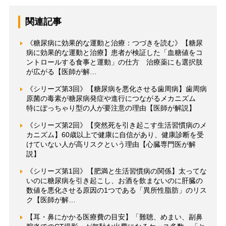
関連記事
《糖尿病に効果的な運動と治療：つづきを読む》【糖尿
病に効果的な運動と治療】患者が検証した「血糖値をコ
ントロールする食事と運動」の仕方 治療薬にも選択肢
が広がる【医師が解…
《シリーズ第3回》【糖尿病を悪化させる歯周病】歯周病
原菌の毒素が糖尿病発症や進行につながるメカニズム
特にぽっちゃり型の人が要注意の理由【医師が解説】
《シリーズ第2回》【突然死を引き起こす生活習慣病のメ
カニズム】60歳以上で健康に自信があり、健康診断を受
けていない人が高リスクという理由【心臓専門医が解
説】
《シリーズ第1回》【肥満と生活習慣病の関係】太ってな
いのに糖尿病を引き起こし、お酒を飲まないのに肝臓の
数値を悪化させる原因の1つである「異所性脂肪」のリス
ク【医師が解…
【耳・鼻にかかる医療費の目安】「難聴、めまい、副鼻