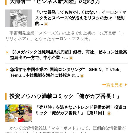
大前研一「ビジネス新大陸」の歩き方
「いつ暴発してもおかしくはない」イーロン・マ
スク氏とスペースXが抱えるリスクの数々「絶対
的…
宇宙開発企業「スペースX」の上場で史上初の「兆万長者（ト
リリオネア）」となったイーロン・マスク氏。…
【3メガバンクは純利益5兆円超】銀行、商社、ゼネコンは最高
益続出の一方で、中小企業・…
急増する中国企業の“国籍ロンダリング” SHEIN、TikTok、
Temu…本社機能を海外に移転させ…
一覧を見る
投資ノウハウ満載コミック「俺がカブ番長！」
「売り時」を逃さないトレンド見極め術 投資コ
ミック「俺がカブ番長！」【第11回】
かつて投資情報雑誌「マネーポスト」にて、圧倒的な情報量が