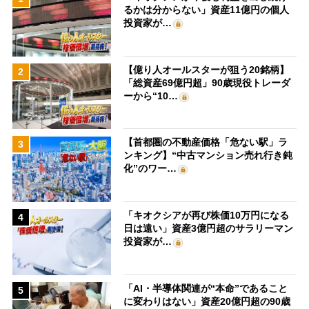
るかは分からない」資産11億円の個人
投資家が…
【億り人オールスターが狙う20銘柄】
2
「総資産69億円超」90歳現役トレーダ
ーから“10…
【首都圏の不動産価格「危ない駅」ラ
3
ンキング】“中古マンション売れ行き鈍
化”のワー…
「キオクシアが再び株価10万円になる
4
日は遠い」資産3億円超のサラリーマン
投資家が…
「AI・半導体関連が“本命”であること
5
に変わりはない」資産20億円超の90歳