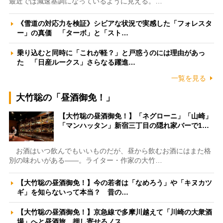
最近では減速基調になっているように見える。…
《雪道の対応力を検証》シビアな状況で実感した「フォレスタ
ー」の真価 「ターボ」と「スト…
乗り込むと同時に「これが軽？」と戸惑うのには理由があっ
た 「日産ルークス」さらなる躍進…
一覧を見る
大竹聡の「昼酒御免！」
【大竹聡の昼酒御免！】「ネグローニ」「山崎」
「マンハッタン」新宿三丁目の隠れ家バーで1…
お酒はいつ飲んでもいいものだが、昼から飲むお酒にはまた格
別の味わいがある――。ライター・作家の大竹…
【大竹聡の昼酒御免！】今の若者は「なめろう」や「キヌカツ
ギ」を知らないって本当？ 昔の…
【大竹聡の昼酒御免！】京急線で多摩川越えて「川崎の大衆酒
場」へと昼酒旅 押し寄せるノス…