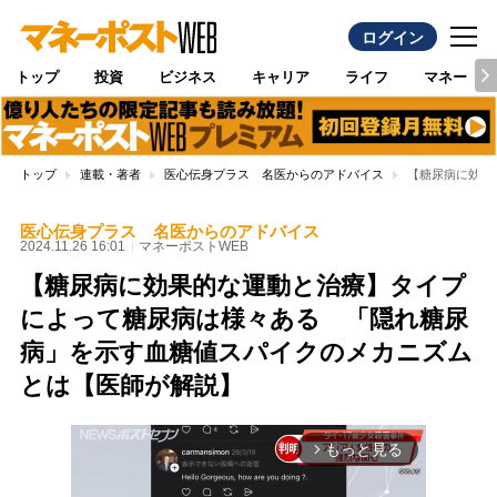
ログイン
トップ
投資
ビジネス
キャリア
ライフ
マネー
トップ
連載・著者
医心伝身プラス 名医からのアドバイス
【糖尿病に効果
医心伝身プラス 名医からのアドバイス
2024.11.26 16:01
マネーポストWEB
【糖尿病に効果的な運動と治療】タイプ
によって糖尿病は様々ある 「隠れ糖尿
病」を示す血糖値スパイクのメカニズム
とは【医師が解説】
もっと見る
arrow_forward_ios