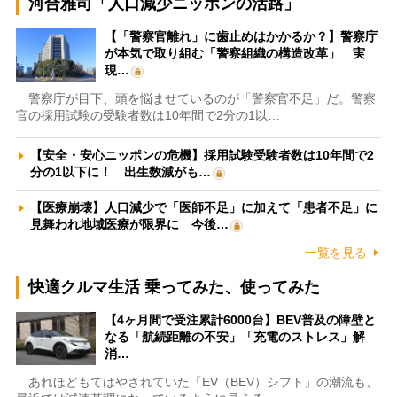
河合雅司「人口減少ニッポンの活路」
【「警察官離れ」に歯止めはかかるか？】警察庁
が本気で取り組む「警察組織の構造改革」 実
現…
警察庁が目下、頭を悩ませているのが「警察官不足」だ。警察
官の採用試験の受験者数は10年間で2分の1以…
【安全・安心ニッポンの危機】採用試験受験者数は10年間で2
分の1以下に！ 出生数減がも…
【医療崩壊】人口減少で「医師不足」に加えて「患者不足」に
見舞われ地域医療が限界に 今後…
一覧を見る
快適クルマ生活 乗ってみた、使ってみた
【4ヶ月間で受注累計6000台】BEV普及の障壁と
なる「航続距離の不安」「充電のストレス」解
消…
あれほどもてはやされていた「EV（BEV）シフト」の潮流も、