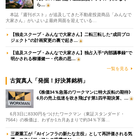
ら…
本誌『週刊ポスト』が追及してきた不動産投資商品「みんなで
大家さん」がいよいよ最終局面を迎えている…
【独走スクープ・みんなで大家さん】二転三転した“成田プロ
ジェクト”の計画変更の裏で起き…
【追及スクープ・みんなで大家さん】独占入手“内部議事録”で
明かされる柳瀬健一・代表の思…
一覧を見る
古賀真人「発掘！好決算銘柄」
《株価34％急落のワークマンに特大反転の期待》
6月の売上低迷を吹き飛ばす第1四半期決算、…
6月3日に8330円をつけたワークマン（東証スタンダード・
7564）の株価は、わずか1カ月あまりで約34％下落…
三菱重工が「AIインフラの新たな主役」として再評価される気