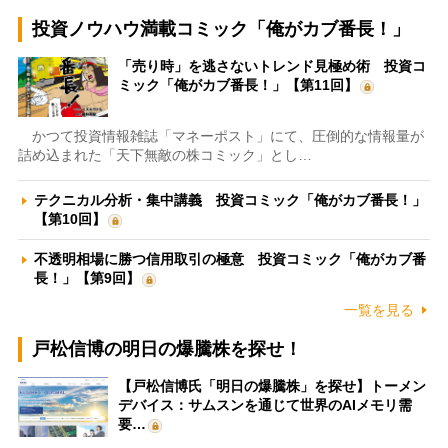
投資ノウハウ満載コミック「俺がカブ番長！」
「売り時」を逃さないトレンド見極め術 投資コ
ミック「俺がカブ番長！」【第11回】
かつて投資情報雑誌「マネーポスト」にて、圧倒的な情報量が
詰め込まれた「天下無敵の株コミック」とし…
テクニカル分析・集中講義 投資コミック「俺がカブ番長！」
【第10回】
不透明相場に勝つ信用取引の極意 投資コミック「俺がカブ番
長！」【第9回】
一覧を見る
戸松信博の明日の爆騰株を探せ！
【戸松信博氏「明日の爆騰株」を探せ】トーメン
デバイス：サムスンを通じて世界のAIメモリ需
要…