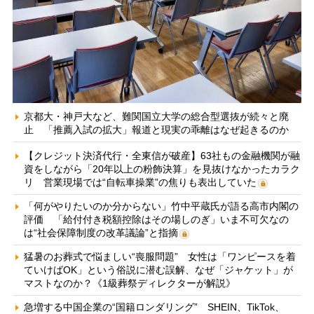
京都大・神戸大など、難関国立大学の総合型選抜が続々と廃
止 「推薦入試の拡大」報道と現実の乖離はなぜ起きるのか
【クレジット決済代行・全東信が破産】63社もの金融機関が融
資をしながら「20年以上の粉飾決算」を見抜けなかったカラク
リ 営業現場では“自転車操業”の焦りも表出していた
「何がやりたいのか分からない」竹中平蔵氏が語る高市内閣の
評価 「給付付き税額控除はその場しのぎ」いま不可欠なの
は“社会保障制度の改革議論”と指摘
猛暑のお葬式で悩ましい“喪服問題” 女性は「ワンピースを着
ていけばOK」という俗説に潜む誤解、なぜ「ジャケット」が
マストなのか？《1級葬祭ディレクターが解説》
急増する中国企業の“国籍ロンダリング” SHEIN、TikTok、