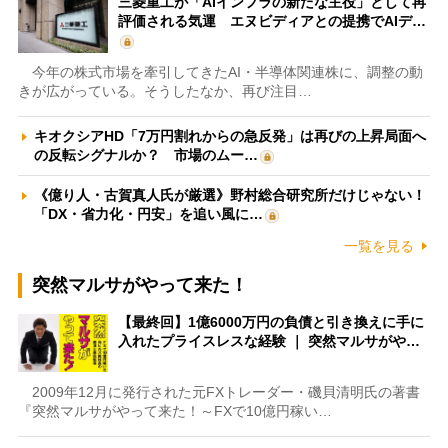
三菱重工が「AIインフラの新たな主役」として再
評価される気運 エヌビディアとの提携でAIデ…
今年の株式市場を牽引してきたAI・半導体関連株に、調整の動
きが広がっている。そうしたなか、再び注目…
キオクシアHD「7万円割れからの急反発」は再びの上昇局面へ
の反転シグナルか？ 市場のムー…
《億り人・古賀真人氏が厳選》野村総合研究所だけじゃない！
「DX・省力化・円安」を追い風に…
一覧を見る
突然マルサがやって来た！
【最終回】1億6000万円の負債と引き換えに手に
入れたプライスレスな経験 ｜ 突然マルサがや…
2009年12月に発行された元FXトレーダー・磯貝清明氏の著書
『突然マルサがやって来た！～FXで10億円稼い…