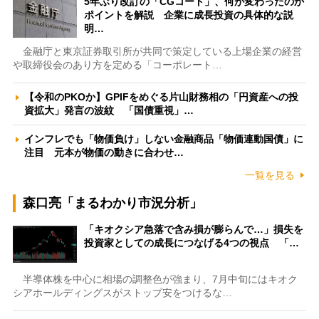
5年ぶり改訂の「CGコード」、何が変わったのか
ポイントを解説 企業に成長投資の具体的な説
明…
金融庁と東京証券取引所が共同で策定している上場企業の経営
や取締役会のあり方を定める「コーポレート…
【令和のPKOか】GPIFをめぐる片山財務相の「円資産への投
資拡大」発言の波紋 「国債重視」…
インフレでも「物価負け」しない金融商品「物価連動国債」に
注目 元本が物価の動きに合わせ…
一覧を見る
森口亮「まるわかり市況分析」
「キオクシア急落で含み損が膨らんで…」損失を
投資家としての成長につなげる4つの視点 「…
半導体株を中心に相場の調整色が強まり、7月中旬にはキオク
シアホールディングスがストップ安をつけるな…