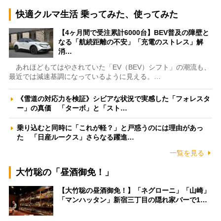
快適クルマ生活 乗ってみた、使ってみた
【4ヶ月間で受注累計6000台】BEV普及の障壁と
なる「航続距離の不安」「充電のストレス」解
消…
あれほどもてはやされていた「EV（BEV）シフト」の潮流も、
最近では減速基調になっているように見える。…
《雪道の対応力を検証》シビアな状況で実感した「フォレスタ
ー」の真価 「ターボ」と「スト…
乗り込むと同時に「これが軽？」と戸惑うのには理由があっ
た 「日産ルークス」さらなる躍進…
一覧を見る
大竹聡の「昼酒御免！」
【大竹聡の昼酒御免！】「ネグローニ」「山崎」
「マンハッタン」新宿三丁目の隠れ家バーで1…