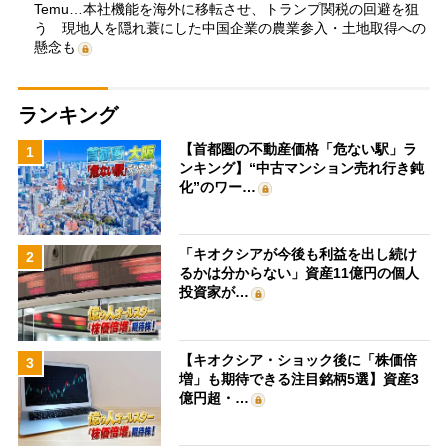
Temu…本社機能を海外に移転させ、トランプ関税の回避を狙
う 現地人を隠れ蓑にした中国企業の農業参入・土地取得への
懸念も
ランキング
【首都圏の不動産価格「危ない駅」ラ
1
ンキング】“中古マンション売れ行き鈍
化”のワー…
「キオクシアが今後も利益を出し続け
2
るかは分からない」資産11億円の個人
投資家が…
【キオクシア・ショック後に「株価倍
3
増」も期待できる注目銘柄5選】資産3
億円超・…