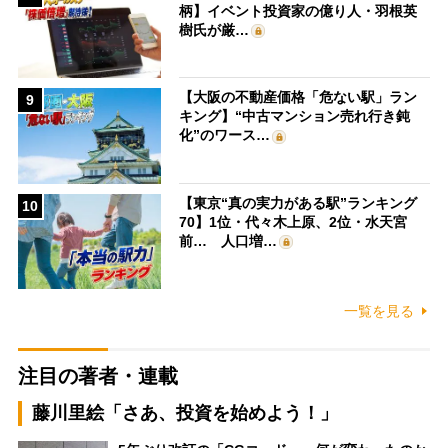
柄】イベント投資家の億り人・羽根英
樹氏が厳…
【大阪の不動産価格「危ない駅」ラン
9
キング】“中古マンション売れ行き鈍
化”のワース…
【東京“真の実力がある駅”ランキング
10
70】1位・代々木上原、2位・水天宮
前… 人口増…
一覧を見る
注目の著者・連載
藤川里絵「さあ、投資を始めよう！」