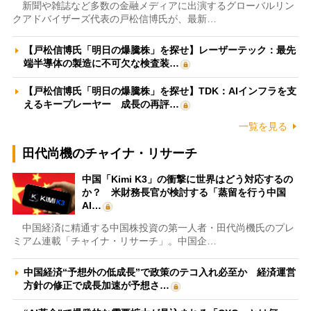
新聞や雑誌など多数の金融メディアに出演するグローバルリン
クアドバイザーズ代表の戸松信博氏が、最新…
【戸松信博氏「明日の爆騰株」を探せ】レーザーテック：最先
端半導体の製造に不可欠な検査装…
【戸松信博氏「明日の爆騰株」を探せ】TDK：AIインフラを支
えるキープレーヤー 成長の再評…
一覧を見る
田代尚機のチャイナ・リサーチ
中国「Kimi K3」の衝撃に世界はどう対応するの
か？ 米財務長官が検討する「蒸留を行う中国
AI…
中国経済に精通する中国株投資の第一人者・田代尚機氏のプレ
ミアム連載「チャイナ・リサーチ」。中国企…
中国経済“予想外の低成長”で政策のテコ入れ必至か 経済運営
方針の修正で成長加速が予想さ…