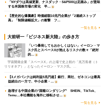
「NYダウは高値更新、ナスダック・S&P500は足踏み」が意味
する米国株市場の変化 半…
【歴史的な爆騰劇】時価総額10兆円企業が「2連続ストップ
高」「制限値幅拡大」の衝撃 フ…
一覧を見る
大前研一「ビジネス新大陸」の歩き方
「いつ暴発してもおかしくはない」イーロン・マ
スク氏とスペースXが抱えるリスクの数々「絶対
的…
宇宙開発企業「スペースX」の上場で史上初の「兆万長者（ト
リリオネア）」となったイーロン・マスク氏。…
【3メガバンクは純利益5兆円超】銀行、商社、ゼネコンは最高
益続出の一方で、中小企業・…
急増する中国企業の“国籍ロンダリング” SHEIN、TikTok、
Temu…本社機能を海外に移転させ…
一覧を見る