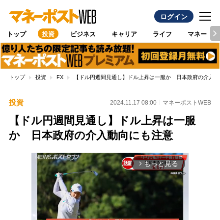
ログイン
トップ
投資
ビジネス
キャリア
ライフ
マネー
トップ
投資
FX
【ドル円週間見通し】ドル上昇は一服か 日本政府の介入動
投資
2024.11.17 08:00
マネーポストWEB
【ドル円週間見通し】ドル上昇は一服
か 日本政府の介入動向にも注意
もっと見る
arrow_forward_ios