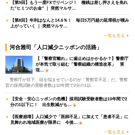
【第9回】もう一度FXでリベンジ！ 種銭は差し押さえを免れ
た”ヒミツのお金” ｜ 突然マルサ…
【第8回】年利はなんと14.6％！ 毎日5万円超の延滞税が積み
上がっていく ｜ 突然マルサ…
一覧を見る
河合雅司「人口減少ニッポンの活路」
【「警察官離れ」に歯止めはかかるか？】警察庁
が本気で取り組む「警察組織の構造改革」 実
現…
警察庁が目下、頭を悩ませているのが「警察官不足」だ。警察
官の採用試験の受験者数は10年間で2分の1以…
【安全・安心ニッポンの危機】採用試験受験者数は10年間で2
分の1以下に！ 出生数減がも…
【医療崩壊】人口減少で「医師不足」に加えて「患者不足」に
見舞われ地域医療が限界に 今後…
一覧を見る