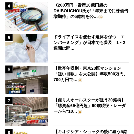
《200万円→資産10億円超の
4
DAIBOUCHOU氏が「年末までに株価倍
増期待」の5銘柄を公…
ドライアイスを使わず遺体を保つ「エ
5
ンバーミング」が日本でも普及 1～2
週間は問…
【世帯年収別・東京23区マンション
6
「狙い目駅」を大公開】年収500万円、
700万円で…
【億り人オールスターが狙う20銘柄】
7
「総資産69億円超」90歳現役トレーダ
ーから“10…
【キオクシア・ショックの後に狙う5銘
8