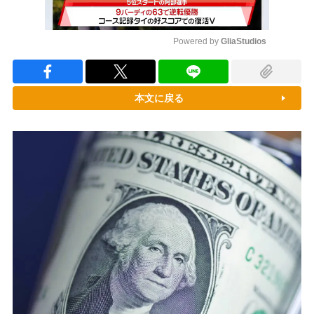
Powered by 
GliaStudios
Mute
本文に戻る