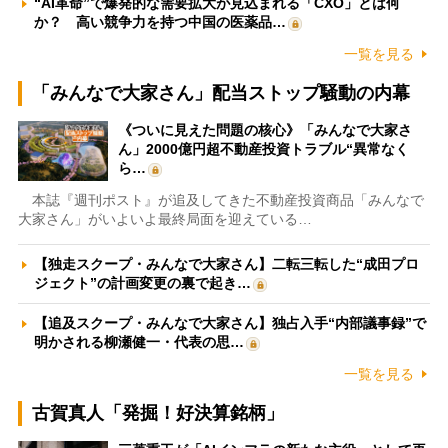
“AI革命”で爆発的な需要拡大が見込まれる「CXO」とは何
か？ 高い競争力を持つ中国の医薬品…
一覧を見る
「みんなで大家さん」配当ストップ騒動の内幕
《ついに見えた問題の核心》「みんなで大家さ
ん」2000億円超不動産投資トラブル“異常なく
ら…
本誌『週刊ポスト』が追及してきた不動産投資商品「みんなで
大家さん」がいよいよ最終局面を迎えている…
【独走スクープ・みんなで大家さん】二転三転した“成田プロ
ジェクト”の計画変更の裏で起き…
【追及スクープ・みんなで大家さん】独占入手“内部議事録”で
明かされる柳瀬健一・代表の思…
一覧を見る
古賀真人「発掘！好決算銘柄」