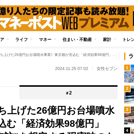
ア
ライフ
マネー
住まい・不動産
家計
トレ
《小池都知事がぶち上げた26億円お台場噴水事業》東京都が見込む「経済効果98億円」は“年間2000万人来訪”を想定する現実味のない試算
ラ
1
2024.11.25 07:02
女性セブン
2
2
＃
ち上げた26億円お台場噴水
3
込む「経済効果98億円」
4