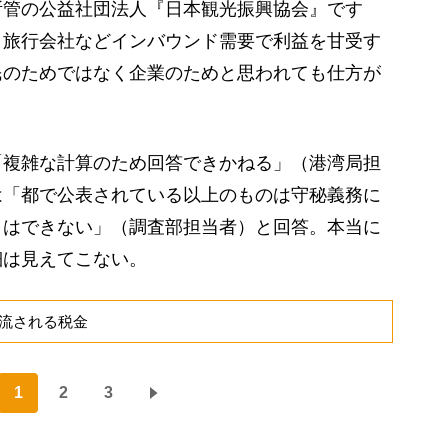
管の公益社団法人『日本観光振興協会』です
、旅行会社などインバウンド需要で利益を甘受す
民のためではなく企業のためと思われても仕方が
複雑な計算のため回答できかねる」（港湾局担
は「都で公表されている以上のものは守秘義務に
とはできない」（調査部担当者）と回答。本当に
細は見えてこない。
流される税金
1
2
3