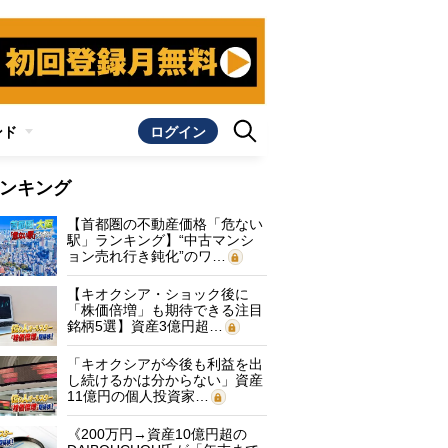
ンド
ログイン
ンキング
【首都圏の不動産価格「危ない
駅」ランキング】“中古マンシ
ョン売れ行き鈍化”のワ…
【キオクシア・ショック後に
「株価倍増」も期待できる注目
銘柄5選】資産3億円超…
「キオクシアが今後も利益を出
し続けるかは分からない」資産
11億円の個人投資家…
《200万円→資産10億円超の