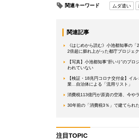
関連キーワード
ムダ遣い
関連記事
《はじめから読む》小池都知事の「2
2倍超に膨れ上がった都庁プロジェ
【写真】小池都知事“肝いり”のプ
われていない
【検証・18兆円コロナ交付金】イ
業…自治体による「流用リスト」
消費税113億円が原資の空港、今や
30年前の「消費税3％」で建てられ
注目TOPIC