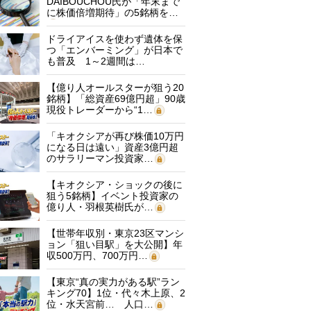
DAIBOUCHOU氏が「年末まで
に株価倍増期待」の5銘柄を…
ドライアイスを使わず遺体を保
つ「エンバーミング」が日本で
も普及 1～2週間は…
【億り人オールスターが狙う20
銘柄】「総資産69億円超」90歳
現役トレーダーから“1…
「キオクシアが再び株価10万円
になる日は遠い」資産3億円超
のサラリーマン投資家…
【キオクシア・ショックの後に
狙う5銘柄】イベント投資家の
億り人・羽根英樹氏が…
【世帯年収別・東京23区マンシ
ョン「狙い目駅」を大公開】年
収500万円、700万円…
【東京“真の実力がある駅”ラン
キング70】1位・代々木上原、2
位・水天宮前… 人口…