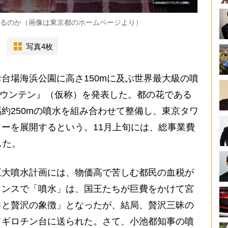
きるのか（画像は東京都のホームページより）
写真4枚
場海浜公園に高さ150mに及ぶ世界最大級の噴
ファウンテン』（仮称）を発表した。都の花である
約250mの噴水を組み合わせて整備し、東京タワ
ーを展開するという。11月上旬には、総事業費
した。
大噴水計画には、物価高で苦しむ都民の血税が
ランスで「噴水」は、国王たちが巨費をかけて宮
力と贅沢の象徴」となったが、結局、贅沢三昧の
てギロチン台に送られた。さて、小池都知事の噴