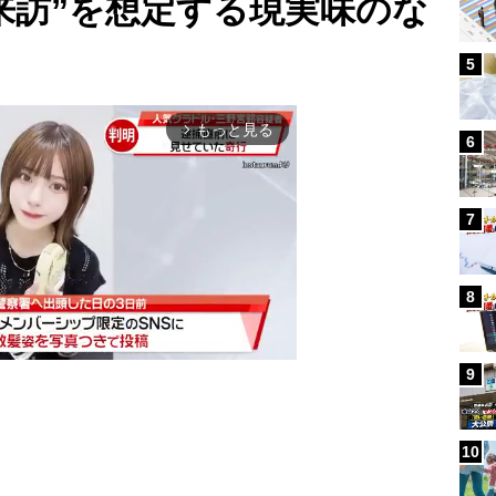
人来訪”を想定する現実味のな
5
もっと見る
arrow_forward_ios
6
7
8
9
Mute
10