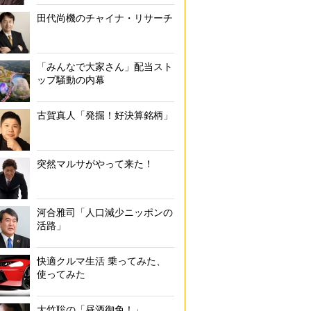
田代尚機のチャイナ・リサーチ
「みんなで大家さん」配当スト
ップ騒動の内幕
古賀真人「発掘！好決算銘柄」
突然マルサがやって来た！
河合雅司「人口減少ニッポンの
活路」
快適クルマ生活 乗ってみた、
使ってみた
大竹聡の「昼酒御免！」