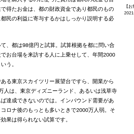
【お
業で得たお金は、都の財政資金であり都民のもの
202
に都民の利益に寄与するかはしっかり説明する必
て、都は98億円と試算。試算根拠を都に問い合
でお台場を来訪する人に上乗せして、年間2000
という。
である東京スカイツリー展望台ですら、開業から
000万人は、東京ディズニーランド、あるいは浅草寺
れば達成できないのでは。インバウンド需要があ
コロナ後のもっとも多いときで2000万人弱。そ
済効果は得られない試算です。