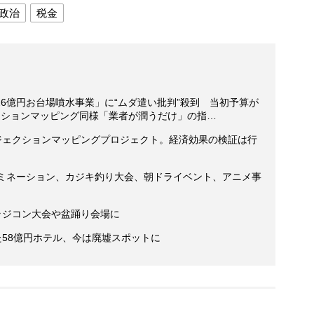
政治
税金
6億円お台場噴水事業」に“ムダ遣い批判”殺到 当初予算が
クションマッピング同様「業者が潤うだけ」の指…
ロジェクションマッピングプロジェクト。経済効果の検証は行
ルミネーション、カジキ釣り大会、朝ドライベント、アニメ事
ラジコン大会や盆踊り会場に
た58億円ホテル、今は廃墟スポットに