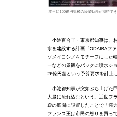
本当に100億円規模の経済効果が期待で
小池百合子・東京都知事は、お台
水を建設する計画『ODAIBA
ソメイヨシノをモチーフにした幅
ーなどの景観をバックに噴水ショ
26億円超という予算要求を計上
小池都知事が突如ぶち上げた巨
大量に流れ込むという。近世フ
殿の庭園に設置したことで「権
フランス王は市民の怒りを買っ