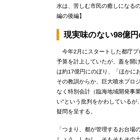
水は、苦しむ市民の癒しになる
編の後編】
現実味のない98億
今年2月にスタートした都庁プ
予算を計上していたが、蓋を開
は約17億円にのぼり、「ほかに
その教訓からか、巨大噴水プロ
なく特別会計（臨海地域開発事業
い”という批判をかわしているが
疑問を呈する。
「つまり、都が管理するお台場
しょう。しかし、そもそもその