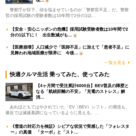
警察庁が目下、頭を悩ませているのが「警察官不足」だ。警察
官の採用試験の受験者数は10年間で2分の1以…
【安全・安心ニッポンの危機】採用試験受験者数は10年間で2
分の1以下に！ 出生数減がも…
【医療崩壊】人口減少で「医師不足」に加えて「患者不足」に
見舞われ地域医療が限界に 今後…
一覧を見る
快適クルマ生活 乗ってみた、使ってみた
【4ヶ月間で受注累計6000台】BEV普及の障壁と
なる「航続距離の不安」「充電のストレス」解
消…
あれほどもてはやされていた「EV（BEV）シフト」の潮流も、
最近では減速基調になっているように見える。…
《雪道の対応力を検証》シビアな状況で実感した「フォレスタ
ー」の真価 「ターボ」と「スト…