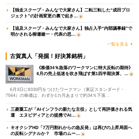
【独走スクープ・みんなで大家さん】二転三転した“成田プロ
ジェクト”の計画変更の裏で起き…
【追及スクープ・みんなで大家さん】独占入手“内部議事録”で
明かされる柳瀬健一・代表の思…
一覧を見る
古賀真人「発掘！好決算銘柄」
《株価34％急落のワークマンに特大反転の期待》
6月の売上低迷を吹き飛ばす第1四半期決算、…
6月3日に8330円をつけたワークマン（東証スタンダード・
7564）の株価は、わずか1カ月あまりで約34％下落…
三菱重工が「AIインフラの新たな主役」として再評価される気
運 エヌビディアとの提携でAI…
キオクシアHD「7万円割れからの急反発」は再びの上昇局面へ
の反転シグナルか？ 市場のムー…