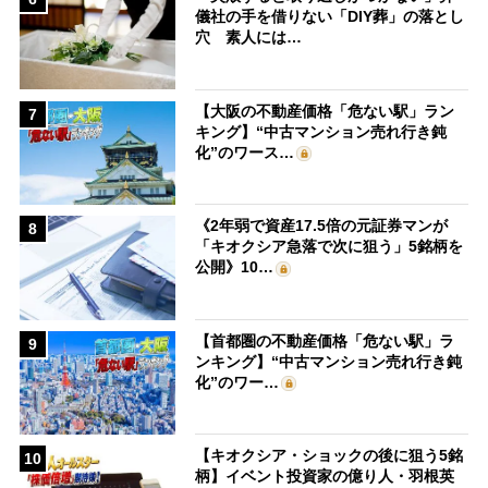
儀社の手を借りない「DIY葬」の落とし
穴 素人には…
【大阪の不動産価格「危ない駅」ラン
7
キング】“中古マンション売れ行き鈍
化”のワース…
《2年弱で資産17.5倍の元証券マンが
8
「キオクシア急落で次に狙う」5銘柄を
公開》10…
【首都圏の不動産価格「危ない駅」ラ
9
ンキング】“中古マンション売れ行き鈍
化”のワー…
【キオクシア・ショックの後に狙う5銘
10
柄】イベント投資家の億り人・羽根英