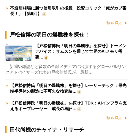
不透明相場に勝つ信用取引の極意 投資コミック「俺がカブ番
長！」【第9回】
一覧を見る
戸松信博の明日の爆騰株を探せ！
【戸松信博氏「明日の爆騰株」を探せ】トーメン
デバイス：サムスンを通じて世界のAIメモリ需
要…
新聞や雑誌など多数の金融メディアに出演するグローバルリン
クアドバイザーズ代表の戸松信博氏が、最新…
【戸松信博氏「明日の爆騰株」を探せ】レーザーテック：最先
端半導体の製造に不可欠な検査装…
【戸松信博氏「明日の爆騰株」を探せ】TDK：AIインフラを支
えるキープレーヤー 成長の再評…
一覧を見る
田代尚機のチャイナ・リサーチ