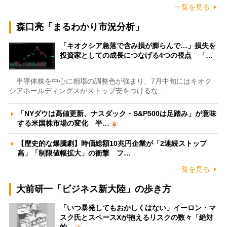
一覧を見る
森口亮「まるわかり市況分析」
「キオクシア急落で含み損が膨らんで…」損失を
投資家としての成長につなげる4つの視点 「…
半導体株を中心に相場の調整色が強まり、7月中旬にはキオク
シアホールディングスがストップ安をつけるな…
「NYダウは高値更新、ナスダック・S&P500は足踏み」が意味
する米国株市場の変化 半…
【歴史的な爆騰劇】時価総額10兆円企業が「2連続ストップ
高」「制限値幅拡大」の衝撃 フ…
一覧を見る
大前研一「ビジネス新大陸」の歩き方
「いつ暴発してもおかしくはない」イーロン・マ
スク氏とスペースXが抱えるリスクの数々「絶対
的…