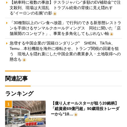
【納車時に複数の事故】テスラジャパン“多額のEV補助金”で注
文殺到、現場は大混乱 トラブル続発の背後に見え隠れす
る“イーロンの右腕”の影
「30種類以上のパン食べ放題」で行列のできる新形態レストラ
ンを手掛けるサンマルクホールディングス 同社に聞いた「店
舗展開のコンセプト」、事業を多角化してもぶれない軸
急増する中国企業の“国籍ロンダリング” SHEIN、TikTok、
Temu…本社機能を海外に移転させ、トランプ関税の回避を狙
う 現地人を隠れ蓑にした中国企業の農業参入・土地取得への
懸念も
関連記事
ランキング
【億り人オールスターが狙う20銘柄】
1
「総資産69億円超」90歳現役トレーダ
ーから“10…