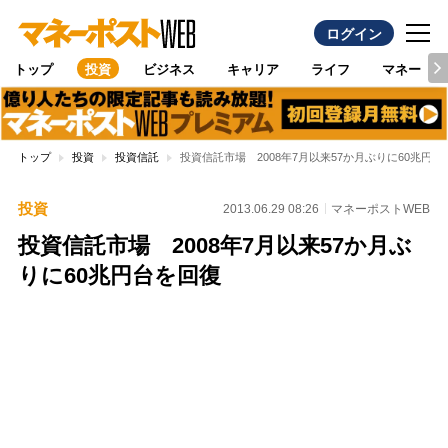
ログイン
トップ
投資
ビジネス
キャリア
ライフ
マネー
トップ
投資
投資信託
投資信託市場 2008年7月以来57か月ぶりに60兆円台
投資
2013.06.29 08:26
マネーポストWEB
投資信託市場 2008年7月以来57か月ぶ
りに60兆円台を回復
Loaded
:
100.00%
/
Unmute