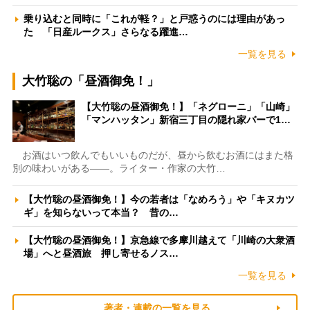
乗り込むと同時に「これが軽？」と戸惑うのには理由があっ
た 「日産ルークス」さらなる躍進…
一覧を見る
大竹聡の「昼酒御免！」
【大竹聡の昼酒御免！】「ネグローニ」「山崎」
「マンハッタン」新宿三丁目の隠れ家バーで1…
お酒はいつ飲んでもいいものだが、昼から飲むお酒にはまた格
別の味わいがある――。ライター・作家の大竹…
【大竹聡の昼酒御免！】今の若者は「なめろう」や「キヌカツ
ギ」を知らないって本当？ 昔の…
【大竹聡の昼酒御免！】京急線で多摩川越えて「川崎の大衆酒
場」へと昼酒旅 押し寄せるノス…
一覧を見る
著者・連載の一覧を見る