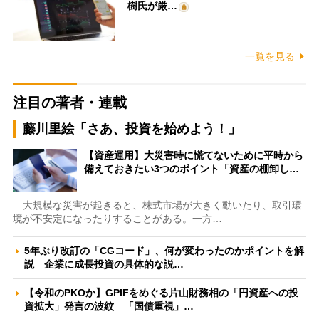
樹氏が厳…
一覧を見る
注目の著者・連載
藤川里絵「さあ、投資を始めよう！」
【資産運用】大災害時に慌てないために平時から
備えておきたい3つのポイント「資産の棚卸し…
大規模な災害が起きると、株式市場が大きく動いたり、取引環
境が不安定になったりすることがある。一方…
5年ぶり改訂の「CGコード」、何が変わったのかポイントを解
説 企業に成長投資の具体的な説…
【令和のPKOか】GPIFをめぐる片山財務相の「円資産への投
資拡大」発言の波紋 「国債重視」…