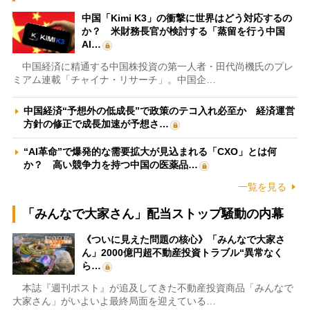
中国「Kimi K3」の衝撃に世界はどう対応するの
か？ 米財務長官が検討する「蒸留を行う中国
AI…
中国経済に精通する中国株投資の第一人者・田代尚機氏のプレ
ミアム連載「チャイナ・リサーチ」。中国企…
中国経済“予想外の低成長”で政策のテコ入れ必至か 経済運営
方針の修正で成長加速が予想さ…
“AI革命”で爆発的な需要拡大が見込まれる「CXO」とは何
か？ 高い競争力を持つ中国の医薬品…
一覧を見る
「みんなで大家さん」配当ストップ騒動の内幕
《ついに見えた問題の核心》「みんなで大家さ
ん」2000億円超不動産投資トラブル“異常なく
ら…
本誌『週刊ポスト』が追及してきた不動産投資商品「みんなで
大家さん」がいよいよ最終局面を迎えている…