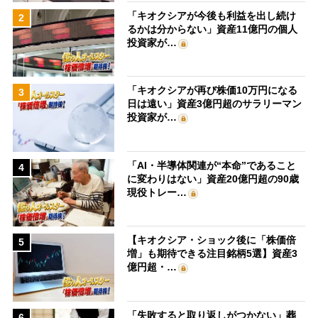
「キオクシアが今後も利益を出し続け
2
るかは分からない」資産11億円の個人
投資家が…
「キオクシアが再び株価10万円になる
3
日は遠い」資産3億円超のサラリーマン
投資家が…
「AI・半導体関連が“本命”であること
4
に変わりはない」資産20億円超の90歳
現役トレー…
【キオクシア・ショック後に「株価倍
5
増」も期待できる注目銘柄5選】資産3
億円超・…
「失敗すると取り返しがつかない」葬
6