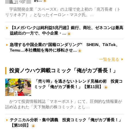
宇宙開発企業「スペースX」の上場で史上初の「兆万長者（ト
リリオネア）」となったイーロン・マスク氏。…
【3メガバンクは純利益5兆円超】銀行、商社、ゼネコンは最高
益続出の一方で、中小企業・…
急増する中国企業の“国籍ロンダリング” SHEIN、TikTok、
Temu…本社機能を海外に移転させ…
一覧を見る
投資ノウハウ満載コミック「俺がカブ番長！」
「売り時」を逃さないトレンド見極め術 投資コ
ミック「俺がカブ番長！」【第11回】
かつて投資情報雑誌「マネーポスト」にて、圧倒的な情報量が
詰め込まれた「天下無敵の株コミック」とし…
テクニカル分析・集中講義 投資コミック「俺がカブ番長！」
【第10回】