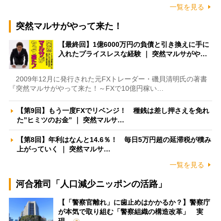
一覧を見る
突然マルサがやって来た！
【最終回】1億6000万円の負債と引き換えに手に
入れたプライスレスな経験 ｜ 突然マルサがや…
2009年12月に発行された元FXトレーダー・磯貝清明氏の著書
『突然マルサがやって来た！～FXで10億円稼い…
【第9回】もう一度FXでリベンジ！ 種銭は差し押さえを免れ
た”ヒミツのお金” ｜ 突然マルサ…
【第8回】年利はなんと14.6％！ 毎日5万円超の延滞税が積み
上がっていく ｜ 突然マルサ…
一覧を見る
河合雅司「人口減少ニッポンの活路」
【「警察官離れ」に歯止めはかかるか？】警察庁
が本気で取り組む「警察組織の構造改革」 実
現…