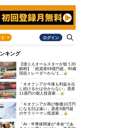
ンド
ログイン
ンキング
【億り人オールスターが狙う20
銘柄】「総資産69億円超」90歳
現役トレーダーから“1…
「キオクシアが今後も利益を出
し続けるかは分からない」資産
11億円の個人投資家…
「キオクシアが再び株価10万円
になる日は遠い」資産3億円超
のサラリーマン投資家…
「AI・半導体関連が“本命”であ