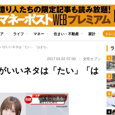
ア
ライフ
マネー
住まい・不動産
家計
トレ
パがいいネタは「たい」「はまち」
ラ
1
2017.03.02 07:00
女性セブン
がいいネタは「たい」「は
2
3
もっと見る
arrow_forward_ios
4