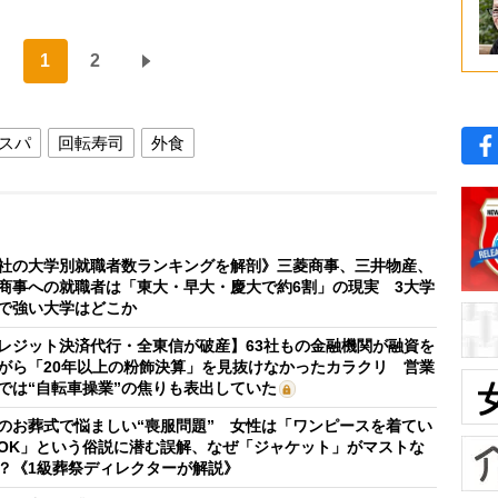
1
2
スパ
回転寿司
外食
社の大学別就職者数ランキングを解剖》三菱商事、三井物産、
商事への就職者は「東大・早大・慶大で約6割」の現実 3大学
で強い大学はどこか
レジット決済代行・全東信が破産】63社もの金融機関が融資を
がら「20年以上の粉飾決算」を見抜けなかったカラクリ 営業
では“自転車操業”の焦りも表出していた
のお葬式で悩ましい“喪服問題” 女性は「ワンピースを着てい
OK」という俗説に潜む誤解、なぜ「ジャケット」がマストな
？《1級葬祭ディレクターが解説》