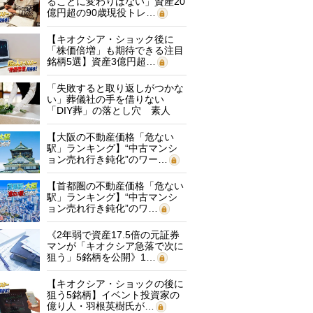
ることに変わりはない」資産20
億円超の90歳現役トレ…
【キオクシア・ショック後に
「株価倍増」も期待できる注目
銘柄5選】資産3億円超…
「失敗すると取り返しがつかな
い」葬儀社の手を借りない
「DIY葬」の落とし穴 素人
に…
【大阪の不動産価格「危ない
駅」ランキング】“中古マンシ
ョン売れ行き鈍化”のワー…
【首都圏の不動産価格「危ない
駅」ランキング】“中古マンシ
ョン売れ行き鈍化”のワ…
《2年弱で資産17.5倍の元証券
マンが「キオクシア急落で次に
狙う」5銘柄を公開》1…
【キオクシア・ショックの後に
狙う5銘柄】イベント投資家の
億り人・羽根英樹氏が…