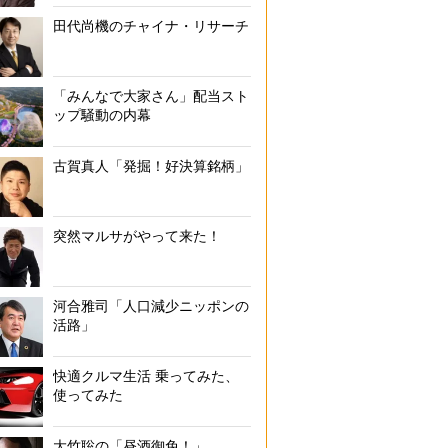
田代尚機のチャイナ・リサーチ
「みんなで大家さん」配当スト
ップ騒動の内幕
古賀真人「発掘！好決算銘柄」
突然マルサがやって来た！
河合雅司「人口減少ニッポンの
活路」
快適クルマ生活 乗ってみた、
使ってみた
大竹聡の「昼酒御免！」