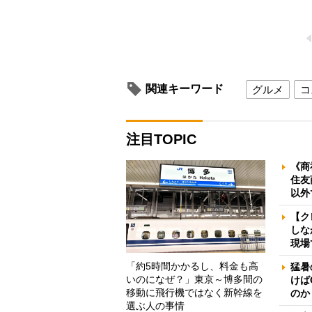
関連キーワード
グルメ
コ
注目TOPIC
《商
住友
以外
【ク
しな
現場
「約5時間かかるし、料金も高
猛暑
いのになぜ？」東京～博多間の
けば
移動に飛行機ではなく新幹線を
のか
選ぶ人の事情