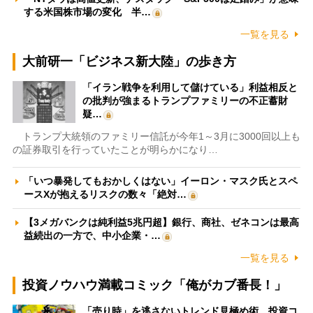
する米国株市場の変化 半…
一覧を見る
大前研一「ビジネス新大陸」の歩き方
「イラン戦争を利用して儲けている」利益相反と
の批判が強まるトランプファミリーの不正蓄財
疑…
トランプ大統領のファミリー信託が今年1～3月に3000回以上も
の証券取引を行っていたことが明らかになり…
「いつ暴発してもおかしくはない」イーロン・マスク氏とスペ
ースXが抱えるリスクの数々「絶対…
【3メガバンクは純利益5兆円超】銀行、商社、ゼネコンは最高
益続出の一方で、中小企業・…
一覧を見る
投資ノウハウ満載コミック「俺がカブ番長！」
「売り時」を逃さないトレンド見極め術 投資コ