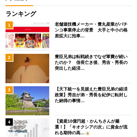
ランキング
老舗遊技機メーカー・豊丸産業がパチ
1
ンコ事業停止の背景 大手と中小の格
差拡大に拍車…
豊臣兄弟は転戦続きでなぜ軍費が続い
2
たのか？ 信長亡き後、秀吉・秀長の
突出した経済…
【天下統一を見据えた豊臣兄弟の経済
3
政策】秀吉が弟・秀長を紀伊に転封し
た納得の事情…
【資産10億円超・かんちさんが厳
4
選！】「キオクシアの次」に資金が流
れる期待の高…