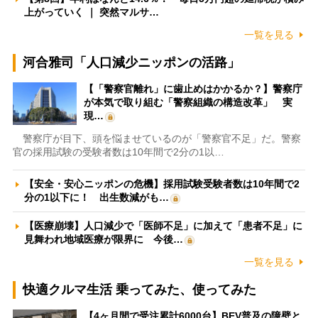
上がっていく ｜ 突然マルサ…
一覧を見る
河合雅司「人口減少ニッポンの活路」
【「警察官離れ」に歯止めはかかるか？】警察庁
が本気で取り組む「警察組織の構造改革」 実
現…
警察庁が目下、頭を悩ませているのが「警察官不足」だ。警察
官の採用試験の受験者数は10年間で2分の1以…
【安全・安心ニッポンの危機】採用試験受験者数は10年間で2
分の1以下に！ 出生数減がも…
【医療崩壊】人口減少で「医師不足」に加えて「患者不足」に
見舞われ地域医療が限界に 今後…
一覧を見る
快適クルマ生活 乗ってみた、使ってみた
【4ヶ月間で受注累計6000台】BEV普及の障壁と