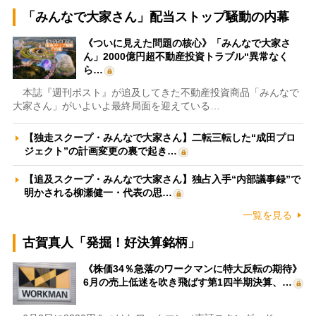
「みんなで大家さん」配当ストップ騒動の内幕
《ついに見えた問題の核心》「みんなで大家さ
ん」2000億円超不動産投資トラブル“異常なく
ら…
本誌『週刊ポスト』が追及してきた不動産投資商品「みんなで
大家さん」がいよいよ最終局面を迎えている…
【独走スクープ・みんなで大家さん】二転三転した“成田プロ
ジェクト”の計画変更の裏で起き…
【追及スクープ・みんなで大家さん】独占入手“内部議事録”で
明かされる柳瀬健一・代表の思…
一覧を見る
古賀真人「発掘！好決算銘柄」
《株価34％急落のワークマンに特大反転の期待》
6月の売上低迷を吹き飛ばす第1四半期決算、…