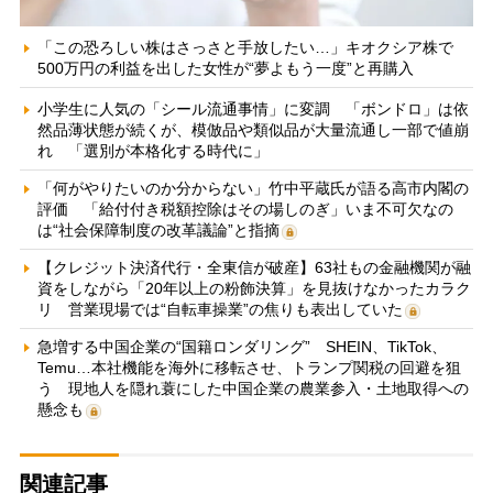
「この恐ろしい株はさっさと手放したい…」キオクシア株で
500万円の利益を出した女性が“夢よもう一度”と再購入
小学生に人気の「シール流通事情」に変調 「ボンドロ」は依
然品薄状態が続くが、模倣品や類似品が大量流通し一部で値崩
れ 「選別が本格化する時代に」
「何がやりたいのか分からない」竹中平蔵氏が語る高市内閣の
評価 「給付付き税額控除はその場しのぎ」いま不可欠なの
は“社会保障制度の改革議論”と指摘
【クレジット決済代行・全東信が破産】63社もの金融機関が融
資をしながら「20年以上の粉飾決算」を見抜けなかったカラク
リ 営業現場では“自転車操業”の焦りも表出していた
急増する中国企業の“国籍ロンダリング” SHEIN、TikTok、
Temu…本社機能を海外に移転させ、トランプ関税の回避を狙
う 現地人を隠れ蓑にした中国企業の農業参入・土地取得への
懸念も
関連記事