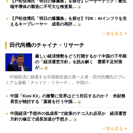
【戸松信博氏「明日の爆騰株」を探せ】レーザーテック：最先
端半導体の製造に不可欠な検査装…
【戸松信博氏「明日の爆騰株」を探せ】TDK：AIインフラを支
えるキープレーヤー 成長の再評…
一覧を見る
田代尚機のチャイナ・リサーチ
厳しい経済情勢をどう打開するか？中国の下半期
の「経済運営方針」を読み解く 需要不足対策
が…
中国経済に精通する中国株投資の第一人者・田代尚機氏のプレ
ミアム連載「チャイナ・リサーチ」。中国の…
中国「Kimi K3」の衝撃に世界はどう対応するのか？ 米財務
長官が検討する「蒸留を行う中国…
中国経済“予想外の低成長”で政策のテコ入れ必至か 経済運営
方針の修正で成長加速が予想さ…
一覧を見る