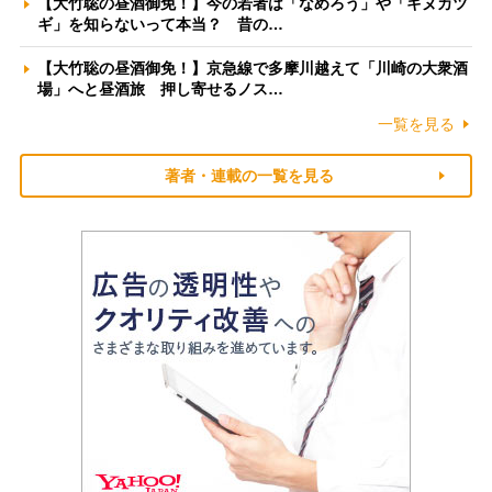
【大竹聡の昼酒御免！】今の若者は「なめろう」や「キヌカツ
ギ」を知らないって本当？ 昔の…
【大竹聡の昼酒御免！】京急線で多摩川越えて「川崎の大衆酒
場」へと昼酒旅 押し寄せるノス…
一覧を見る
著者・連載の一覧を見る