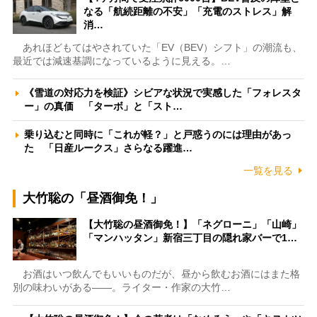
なる「航続距離の不安」「充電のストレス」解
消…
あれほどもてはやされていた「EV（BEV）シフト」の潮流も、
最近では減速基調になっているように見える。…
《雪道の対応力を検証》シビアな状況で実感した「フォレスタ
ー」の真価 「ターボ」と「スト…
乗り込むと同時に「これが軽？」と戸惑うのには理由があっ
た 「日産ルークス」さらなる躍進…
一覧を見る
大竹聡の「昼酒御免！」
【大竹聡の昼酒御免！】「ネグローニ」「山崎」
「マンハッタン」新宿三丁目の隠れ家バーで1…
お酒はいつ飲んでもいいものだが、昼から飲むお酒にはまた格
別の味わいがある――。ライター・作家の大竹…