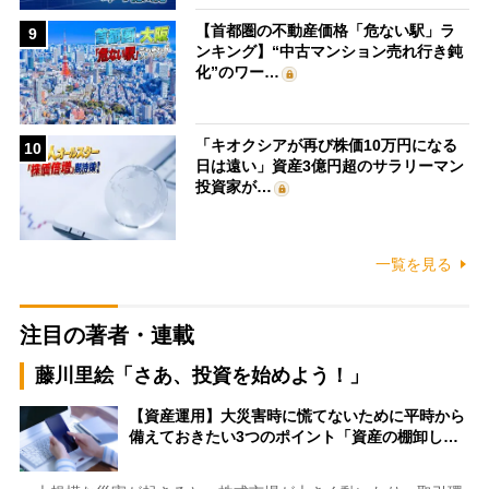
【首都圏の不動産価格「危ない駅」ラ
9
ンキング】“中古マンション売れ行き鈍
化”のワー…
「キオクシアが再び株価10万円になる
10
日は遠い」資産3億円超のサラリーマン
投資家が…
一覧を見る
注目の著者・連載
藤川里絵「さあ、投資を始めよう！」
【資産運用】大災害時に慌てないために平時から
備えておきたい3つのポイント「資産の棚卸し…