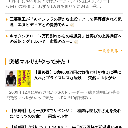
6月3日に8330円をつけたワークマン（東証スタンダード・
7564）の株価は、わずか1カ月あまりで約34％下落…
三菱重工が「AIインフラの新たな主役」として再評価される気
運 エヌビディアとの提携でAI…
キオクシアHD「7万円割れからの急反発」は再びの上昇局面へ
の反転シグナルか？ 市場のムー…
一覧を見る
突然マルサがやって来た！
【最終回】1億6000万円の負債と引き換えに手に
入れたプライスレスな経験 ｜ 突然マルサがや…
2009年12月に発行された元FXトレーダー・磯貝清明氏の著書
『突然マルサがやって来た！～FXで10億円稼い…
【第9回】もう一度FXでリベンジ！ 種銭は差し押さえを免れ
た”ヒミツのお金” ｜ 突然マルサ…
【第8回】年利はなんと14.6％！ 毎日5万円超の延滞税が積み