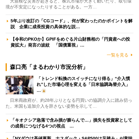
大規模な災害が起きると、株式市場が大きく動いたり、取引環
境が不安定になったりすることがある。一方…
5年ぶり改訂の「CGコード」、何が変わったのかポイントを解
説 企業に成長投資の具体的な説…
【令和のPKOか】GPIFをめぐる片山財務相の「円資産への投
資拡大」発言の波紋 「国債重視」…
一覧を見る
森口亮「まるわかり市況分析」
「トレンド転換のスイッチになり得る」“介入慣
れ”した市場心理を変える「日米協調為替介入」
…
日米両政府が、約28年ぶりとなる円買いの協調介入に踏み切っ
た。米国も追加介入を辞さない姿勢を示して…
「キオクシア急落で含み損が膨らんで…」損失を投資家として
の成長につなげる4つの視点 …
「NYダウは高値更新、ナスダック・S&P500は足踏み」が意味