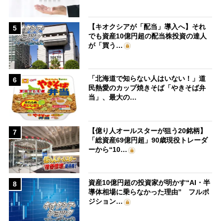
【キオクシアが「配当」導入へ】それ
5
でも資産10億円超の配当株投資の達人
が「買う…
「北海道で知らない人はいない！」道
6
民熱愛のカップ焼きそば「やきそば弁
当」、最大の…
【億り人オールスターが狙う20銘柄】
7
「総資産69億円超」90歳現役トレーダ
ーから“10…
資産10億円超の投資家が明かす“AI・半
8
導体相場に乗らなかった理由” フルポ
ジション…