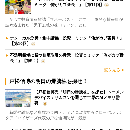
ミック「俺がカブ番長！」【第11回】
かつて投資情報雑誌「マネーポスト」にて、圧倒的な情報量が
詰め込まれた「天下無敵の株コミック」とし…
テクニカル分析・集中講義 投資コミック「俺がカブ番長！」
【第10回】
不透明相場に勝つ信用取引の極意 投資コミック「俺がカブ番
長！」【第9回】
一覧を見る
戸松信博の明日の爆騰株を探せ！
【戸松信博氏「明日の爆騰株」を探せ】トーメン
デバイス：サムスンを通じて世界のAIメモリ需
要…
新聞や雑誌など多数の金融メディアに出演するグローバルリン
クアドバイザーズ代表の戸松信博氏が、最新…