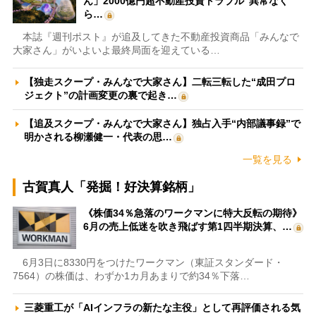
ん」2000億円超不動産投資トラブル“異常なく
ら…
本誌『週刊ポスト』が追及してきた不動産投資商品「みんなで
大家さん」がいよいよ最終局面を迎えている…
【独走スクープ・みんなで大家さん】二転三転した“成田プロ
ジェクト”の計画変更の裏で起き…
【追及スクープ・みんなで大家さん】独占入手“内部議事録”で
明かされる柳瀬健一・代表の思…
一覧を見る
古賀真人「発掘！好決算銘柄」
《株価34％急落のワークマンに特大反転の期待》
6月の売上低迷を吹き飛ばす第1四半期決算、…
6月3日に8330円をつけたワークマン（東証スタンダード・
7564）の株価は、わずか1カ月あまりで約34％下落…
三菱重工が「AIインフラの新たな主役」として再評価される気