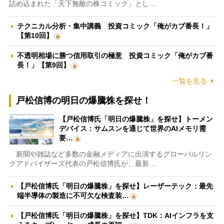
詰め込まれた「天下無敵の株コミック」とし…
テクニカル分析・集中講義 投資コミック「俺がカブ番長！」
【第10回】
不透明相場に勝つ信用取引の極意 投資コミック「俺がカブ番
長！」【第9回】
一覧を見る
戸松信博の明日の爆騰株を探せ！
【戸松信博氏「明日の爆騰株」を探せ】トーメン
デバイス：サムスンを通じて世界のAIメモリ需
要…
新聞や雑誌など多数の金融メディアに出演するグローバルリン
クアドバイザーズ代表の戸松信博氏が、最新…
【戸松信博氏「明日の爆騰株」を探せ】レーザーテック：最先
端半導体の製造に不可欠な検査装…
【戸松信博氏「明日の爆騰株」を探せ】TDK：AIインフラを支