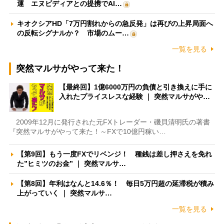
運 エヌビディアとの提携でAI…
キオクシアHD「7万円割れからの急反発」は再びの上昇局面へ
の反転シグナルか？ 市場のムー…
一覧を見る
突然マルサがやって来た！
【最終回】1億6000万円の負債と引き換えに手に
入れたプライスレスな経験 ｜ 突然マルサがや…
2009年12月に発行された元FXトレーダー・磯貝清明氏の著書
『突然マルサがやって来た！～FXで10億円稼い…
【第9回】もう一度FXでリベンジ！ 種銭は差し押さえを免れ
た”ヒミツのお金” ｜ 突然マルサ…
【第8回】年利はなんと14.6％！ 毎日5万円超の延滞税が積み
上がっていく ｜ 突然マルサ…
一覧を見る