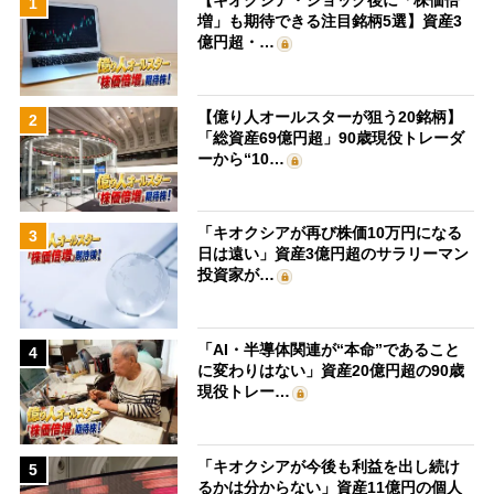
【キオクシア・ショック後に「株価倍
1
増」も期待できる注目銘柄5選】資産3
億円超・…
【億り人オールスターが狙う20銘柄】
2
「総資産69億円超」90歳現役トレーダ
ーから“10…
「キオクシアが再び株価10万円になる
3
日は遠い」資産3億円超のサラリーマン
投資家が…
「AI・半導体関連が“本命”であること
4
に変わりはない」資産20億円超の90歳
現役トレー…
「キオクシアが今後も利益を出し続け
5
るかは分からない」資産11億円の個人