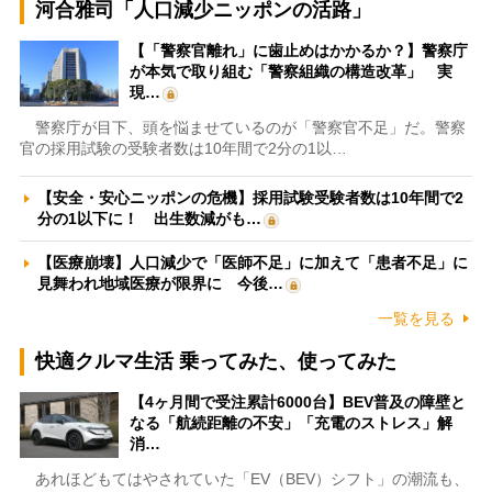
河合雅司「人口減少ニッポンの活路」
【「警察官離れ」に歯止めはかかるか？】警察庁
が本気で取り組む「警察組織の構造改革」 実
現…
警察庁が目下、頭を悩ませているのが「警察官不足」だ。警察
官の採用試験の受験者数は10年間で2分の1以…
【安全・安心ニッポンの危機】採用試験受験者数は10年間で2
分の1以下に！ 出生数減がも…
【医療崩壊】人口減少で「医師不足」に加えて「患者不足」に
見舞われ地域医療が限界に 今後…
一覧を見る
快適クルマ生活 乗ってみた、使ってみた
【4ヶ月間で受注累計6000台】BEV普及の障壁と
なる「航続距離の不安」「充電のストレス」解
消…
あれほどもてはやされていた「EV（BEV）シフト」の潮流も、