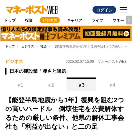
ログイン
トップ
投資
ビジネス
キャリア
ライフ
マネー
トップ
ビジネス
社会
【能登半島地震から1年】復興を阻む2つの高いハー
ビジネス
2025.02.07 15:00
マネーポストWEB
日本の建設業「凄さと課題」
1
2
3
4
＃
＃
＃
＃
【能登半島地震から1年】復興を阻む2つ
の高いハードル 倒壊住宅を公費解体す
るための厳しい条件、他県の解体工事会
社も「利益が出ない」と二の足