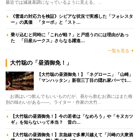
最近では減速基調になっているように見える。…
《雪道の対応力を検証》シビアな状況で実感した「フォレスタ
ー」の真価 「ターボ」と「スト…
乗り込むと同時に「これが軽？」と戸惑うのには理由があっ
た 「日産ルークス」さらなる躍進…
一覧を見る
大竹聡の「昼酒御免！」
【大竹聡の昼酒御免！】「ネグローニ」「山崎」
「マンハッタン」新宿三丁目の隠れ家バーで1…
お酒はいつ飲んでもいいものだが、昼から飲むお酒にはまた格
別の味わいがある――。ライター・作家の大竹…
【大竹聡の昼酒御免！】今の若者は「なめろう」や「キヌカツ
ギ」を知らないって本当？ 昔の…
【大竹聡の昼酒御免！】京急線で多摩川越えて「川崎の大衆酒