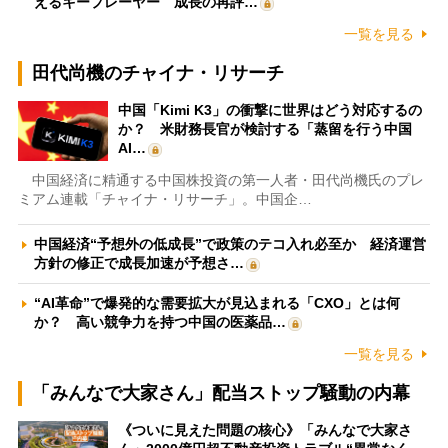
えるキープレーヤー 成長の再評…
一覧を見る
田代尚機のチャイナ・リサーチ
中国「Kimi K3」の衝撃に世界はどう対応するの
か？ 米財務長官が検討する「蒸留を行う中国
AI…
中国経済に精通する中国株投資の第一人者・田代尚機氏のプレ
ミアム連載「チャイナ・リサーチ」。中国企…
中国経済“予想外の低成長”で政策のテコ入れ必至か 経済運営
方針の修正で成長加速が予想さ…
“AI革命”で爆発的な需要拡大が見込まれる「CXO」とは何
か？ 高い競争力を持つ中国の医薬品…
一覧を見る
「みんなで大家さん」配当ストップ騒動の内幕
《ついに見えた問題の核心》「みんなで大家さ