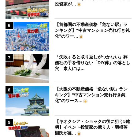
投資家が…
【首都圏の不動産価格「危ない駅」ラ
6
ンキング】“中古マンション売れ行き鈍
化”のワー…
「失敗すると取り返しがつかない」葬
7
儀社の手を借りない「DIY葬」の落とし
穴 素人には…
【大阪の不動産価格「危ない駅」ラン
8
キング】“中古マンション売れ行き鈍
化”のワース…
【キオクシア・ショックの後に狙う5銘
9
柄】イベント投資家の億り人・羽根英
樹氏が厳…