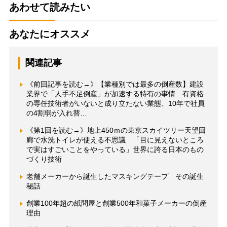
あわせて読みたい
あなたにオススメ
関連記事
《前回記事を読む→》【業種別では最多の倒産数】建設
業界で「人手不足倒産」が加速する特有の事情 有資格
の専任技術者がいないと成り立たない業態、10年で社員
の4割弱が入れ替…
《第1回を読む→》地上450ｍの東京スカイツリー天望回
廊で水洗トイレが使える不思議 「目に見えないところ
で実はすごいことをやっている」世界に誇る日本のもの
づくり技術
老舗メーカーから誕生したマスキングテープ その誕生
秘話
創業100年超の紙問屋と創業500年和菓子メーカーの倒産
理由