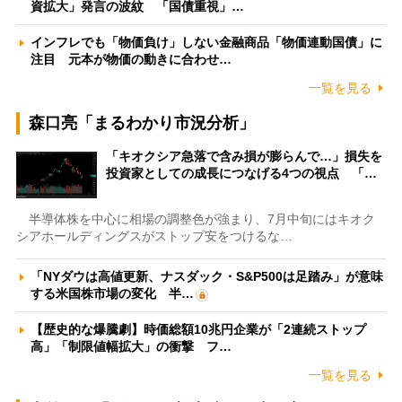
資拡大」発言の波紋 「国債重視」…
インフレでも「物価負け」しない金融商品「物価連動国債」に
注目 元本が物価の動きに合わせ…
一覧を見る
森口亮「まるわかり市況分析」
「キオクシア急落で含み損が膨らんで…」損失を
投資家としての成長につなげる4つの視点 「…
半導体株を中心に相場の調整色が強まり、7月中旬にはキオク
シアホールディングスがストップ安をつけるな…
「NYダウは高値更新、ナスダック・S&P500は足踏み」が意味
する米国株市場の変化 半…
【歴史的な爆騰劇】時価総額10兆円企業が「2連続ストップ
高」「制限値幅拡大」の衝撃 フ…
一覧を見る