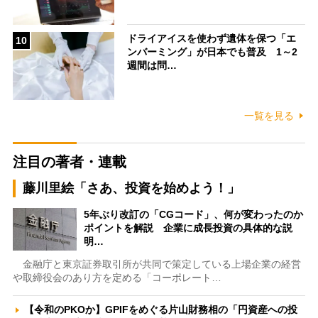
ドライアイスを使わず遺体を保つ「エ
10
ンバーミング」が日本でも普及 1～2
週間は問…
一覧を見る
注目の著者・連載
藤川里絵「さあ、投資を始めよう！」
5年ぶり改訂の「CGコード」、何が変わったのか
ポイントを解説 企業に成長投資の具体的な説
明…
金融庁と東京証券取引所が共同で策定している上場企業の経営
や取締役会のあり方を定める「コーポレート…
【令和のPKOか】GPIFをめぐる片山財務相の「円資産への投