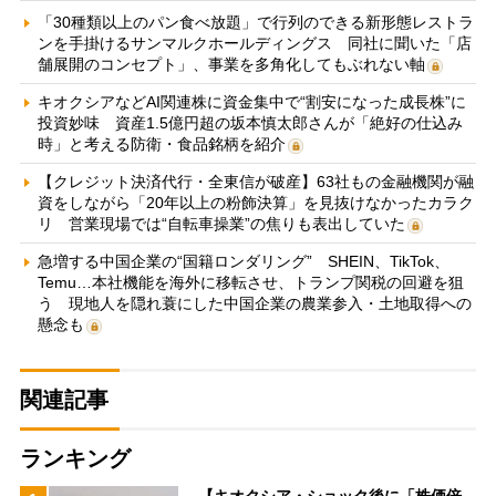
「30種類以上のパン食べ放題」で行列のできる新形態レストラ
ンを手掛けるサンマルクホールディングス 同社に聞いた「店
舗展開のコンセプト」、事業を多角化してもぶれない軸
キオクシアなどAI関連株に資金集中で“割安になった成長株”に
投資妙味 資産1.5億円超の坂本慎太郎さんが「絶好の仕込み
時」と考える防衛・食品銘柄を紹介
【クレジット決済代行・全東信が破産】63社もの金融機関が融
資をしながら「20年以上の粉飾決算」を見抜けなかったカラク
リ 営業現場では“自転車操業”の焦りも表出していた
急増する中国企業の“国籍ロンダリング” SHEIN、TikTok、
Temu…本社機能を海外に移転させ、トランプ関税の回避を狙
う 現地人を隠れ蓑にした中国企業の農業参入・土地取得への
懸念も
関連記事
ランキング