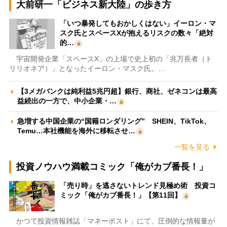
大前研一「ビジネス新大陸」の歩き方
「いつ暴発してもおかしくはない」イーロン・マ
スク氏とスペースXが抱えるリスクの数々「絶対
的…
宇宙開発企業「スペースX」の上場で史上初の「兆万長者（ト
リリオネア）」となったイーロン・マスク氏。…
【3メガバンクは純利益5兆円超】銀行、商社、ゼネコンは最高
益続出の一方で、中小企業・…
急増する中国企業の“国籍ロンダリング” SHEIN、TikTok、
Temu…本社機能を海外に移転させ…
一覧を見る
投資ノウハウ満載コミック「俺がカブ番長！」
「売り時」を逃さないトレンド見極め術 投資コ
ミック「俺がカブ番長！」【第11回】
かつて投資情報雑誌「マネーポスト」にて、圧倒的な情報量が