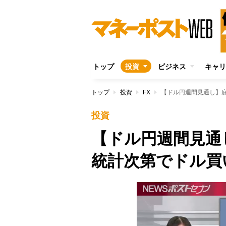
トップ
投資
ビジネス
キャリ
トップ
投資
FX
【ドル円週間見通し】
投資
【ドル円週間見通
統計次第でドル買