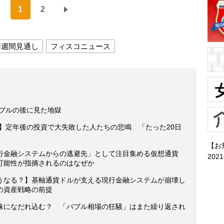
1
2
円週間見通し
フィスコニュース
バブルの後に見た地獄
】定年後の投資で大失敗した人たちの悲鳴 「たった20日
【お
行金融システムからの逃避先」として注目集める仮想通貨
202
可能性が指摘されるのはなぜか
うなる？】基軸通貨ドルが支える現行金融システムが崩壊し
の資産戦略の前提
株になだれ込む？ 「バブル相場の狂騒」はまた繰り返され