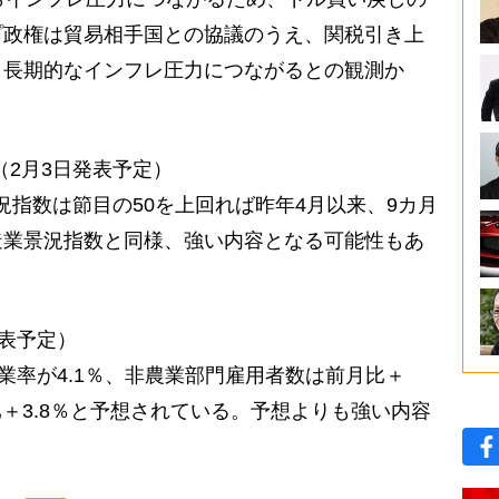
プ政権は貿易相手国との協議のうえ、関税引き上
。長期的なインフレ圧力につながるとの観測か
。
（2月3日発表予定）
況指数は節目の50を上回れば昨年4月以来、9カ月
造業景況指数と同様、強い内容となる可能性もあ
発表予定）
業率が4.1％、非農業部門雇用者数は前月比＋
比＋3.8％と予想されている。予想よりも強い内容