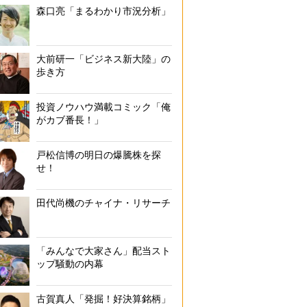
森口亮「まるわかり市況分析」
大前研一「ビジネス新大陸」の
歩き方
投資ノウハウ満載コミック「俺
がカブ番長！」
戸松信博の明日の爆騰株を探
せ！
田代尚機のチャイナ・リサーチ
「みんなで大家さん」配当スト
ップ騒動の内幕
古賀真人「発掘！好決算銘柄」