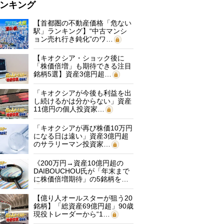
ンキング
【首都圏の不動産価格「危ない
駅」ランキング】“中古マンシ
ョン売れ行き鈍化”のワ…
【キオクシア・ショック後に
「株価倍増」も期待できる注目
銘柄5選】資産3億円超…
「キオクシアが今後も利益を出
し続けるかは分からない」資産
11億円の個人投資家…
「キオクシアが再び株価10万円
になる日は遠い」資産3億円超
のサラリーマン投資家…
《200万円→資産10億円超の
DAIBOUCHOU氏が「年末まで
に株価倍増期待」の5銘柄を…
【億り人オールスターが狙う20
銘柄】「総資産69億円超」90歳
現役トレーダーから“1…