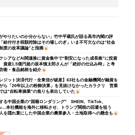
がやりたいのか分からない」竹中平蔵氏が語る高市内閣の評
「給付付き税額控除はその場しのぎ」いま不可欠なのは“社会
制度の改革議論”と指摘
クシアなどAI関連株に資金集中で“割安になった成長株”に投資
 資産1.5億円超の坂本慎太郎さんが「絶好の仕込み時」と考
防衛・食品銘柄を紹介
レジット決済代行・全東信が破産】63社もの金融機関が融資を
がら「20年以上の粉飾決算」を見抜けなかったカラクリ 営業
では“自転車操業”の焦りも表出していた
する中国企業の“国籍ロンダリング” SHEIN、TikTok、
mu…本社機能を海外に移転させ、トランプ関税の回避を狙う
人を隠れ蓑にした中国企業の農業参入・土地取得への懸念も