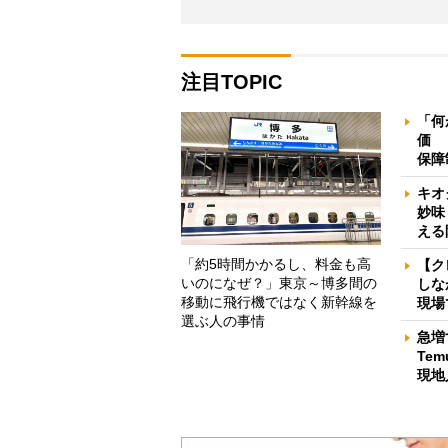
注目TOPIC
「何
価 
保障
キオ
妙味
える
「約5時間かかるし、料金も高
【ク
いのになぜ？」東京～博多間の
しな
移動に飛行機ではなく新幹線を
現場
選ぶ人の事情
急増
Te
現地