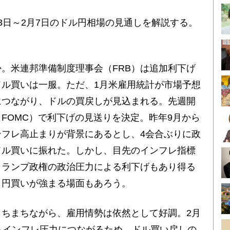
日～2月7日のドル円相場の見通しを解説する。
。米連邦準備制度理事会（FRB）は追加利下げ
ル買いは一服。ただ、1月米雇用統計が市場予想
につながり、ドルの買戻しが見込まれる。先週開
FOMC）で利下げの見送りを決定。昨年9月から
フレ高止まりが背景にあるとし、4会合ぶりに政
ドル買いに振れた。しかし、目先のインフレ指標
トランプ政権の政治圧力による利下げもあり得る
・円買いが強まる場面もあろう。
ちまちながら、雇用情勢は依然として好調。2月
らインフレ圧力につながるため、ドル買い戻しの