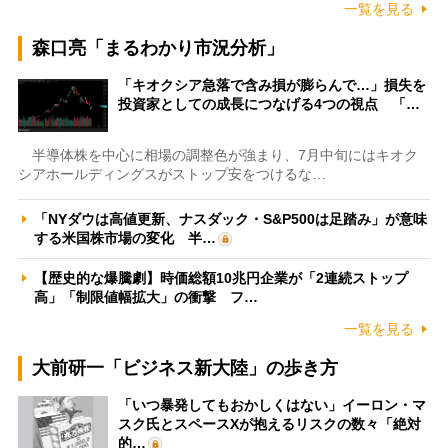
一覧を見る
森口亮「まるわかり市況分析」
「キオクシア急落で含み損が膨らんで…」損失を
投資家としての成長につなげる4つの視点 「…
半導体株を中心に相場の調整色が強まり、7月中旬にはキオク
シアホールディングスがストップ安をつけるな…
「NYダウは高値更新、ナスダック・S&P500は足踏み」が意味
する米国株市場の変化 半…
【歴史的な爆騰劇】時価総額10兆円企業が「2連続ストップ
高」「制限値幅拡大」の衝撃 フ…
一覧を見る
大前研一「ビジネス新大陸」の歩き方
「いつ暴発してもおかしくはない」イーロン・マ
スク氏とスペースXが抱えるリスクの数々「絶対
的…