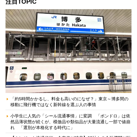
注目TOPIC
「約5時間かかるし、料金も高いのになぜ？」東京～博多間の
移動に飛行機ではなく新幹線を選ぶ人の事情
小学生に人気の「シール流通事情」に変調 「ボンドロ」は依
然品薄状態が続くが、模倣品や類似品が大量流通し一部で値崩
れ 「選別が本格化する時代に」