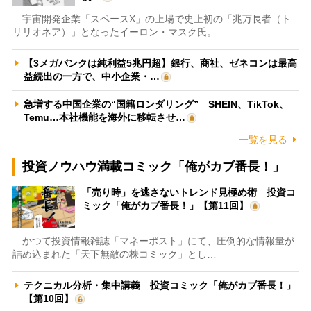
宇宙開発企業「スペースX」の上場で史上初の「兆万長者（ト
リリオネア）」となったイーロン・マスク氏。…
【3メガバンクは純利益5兆円超】銀行、商社、ゼネコンは最高
益続出の一方で、中小企業・…
急増する中国企業の“国籍ロンダリング” SHEIN、TikTok、
Temu…本社機能を海外に移転させ…
一覧を見る
投資ノウハウ満載コミック「俺がカブ番長！」
「売り時」を逃さないトレンド見極め術 投資コ
ミック「俺がカブ番長！」【第11回】
かつて投資情報雑誌「マネーポスト」にて、圧倒的な情報量が
詰め込まれた「天下無敵の株コミック」とし…
テクニカル分析・集中講義 投資コミック「俺がカブ番長！」
【第10回】