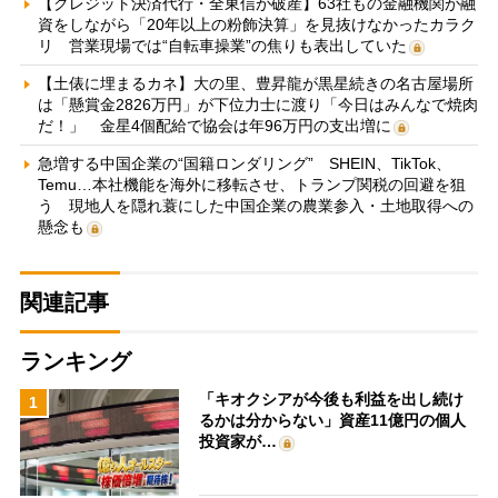
【クレジット決済代行・全東信が破産】63社もの金融機関が融
資をしながら「20年以上の粉飾決算」を見抜けなかったカラク
リ 営業現場では“自転車操業”の焦りも表出していた
【土俵に埋まるカネ】大の里、豊昇龍が黒星続きの名古屋場所
は「懸賞金2826万円」が下位力士に渡り「今日はみんなで焼肉
だ！」 金星4個配給で協会は年96万円の支出増に
急増する中国企業の“国籍ロンダリング” SHEIN、TikTok、
Temu…本社機能を海外に移転させ、トランプ関税の回避を狙
う 現地人を隠れ蓑にした中国企業の農業参入・土地取得への
懸念も
関連記事
ランキング
「キオクシアが今後も利益を出し続け
1
るかは分からない」資産11億円の個人
投資家が…