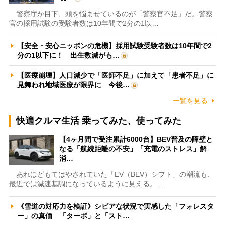
警察庁が目下、頭を悩ませているのが「警察官不足」だ。警察
官の採用試験の受験者数は10年間で2分の1以…
【安全・安心ニッポンの危機】採用試験受験者数は10年間で2
分の1以下に！ 出生数減がも…
【医療崩壊】人口減少で「医師不足」に加えて「患者不足」に
見舞われ地域医療が限界に 今後…
一覧を見る
快適クルマ生活 乗ってみた、使ってみた
【4ヶ月間で受注累計6000台】BEV普及の障壁と
なる「航続距離の不安」「充電のストレス」解
消…
あれほどもてはやされていた「EV（BEV）シフト」の潮流も、
最近では減速基調になっているように見える。…
《雪道の対応力を検証》シビアな状況で実感した「フォレスタ
ー」の真価 「ターボ」と「スト…