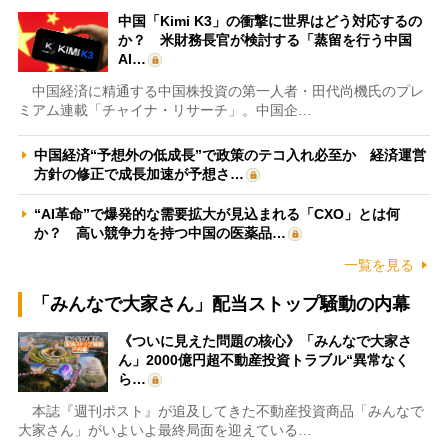
中国「Kimi K3」の衝撃に世界はどう対応するの
か？ 米財務長官が検討する「蒸留を行う中国
AI…
中国経済に精通する中国株投資の第一人者・田代尚機氏のプレ
ミアム連載「チャイナ・リサーチ」。中国企…
中国経済“予想外の低成長”で政策のテコ入れ必至か 経済運営
方針の修正で成長加速が予想さ…
“AI革命”で爆発的な需要拡大が見込まれる「CXO」とは何
か？ 高い競争力を持つ中国の医薬品…
一覧を見る
「みんなで大家さん」配当ストップ騒動の内幕
《ついに見えた問題の核心》「みんなで大家さ
ん」2000億円超不動産投資トラブル“異常なく
ら…
本誌『週刊ポスト』が追及してきた不動産投資商品「みんなで
大家さん」がいよいよ最終局面を迎えている…