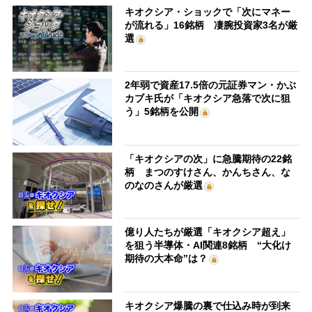
キオクシア・ショックで「次にマネー
が流れる」16銘柄 凄腕投資家3名が厳
選
2年弱で資産17.5倍の元証券マン・かぶ
カブキ氏が「キオクシア急落で次に狙
う」5銘柄を公開
「キオクシアの次」に急騰期待の22銘
柄 まつのすけさん、かんちさん、な
のなのさんが厳選
億り人たちが厳選「キオクシア超え」
を狙う半導体・AI関連8銘柄 “大化け
期待の大本命”は？
キオクシア爆騰の裏で仕込み時が到来