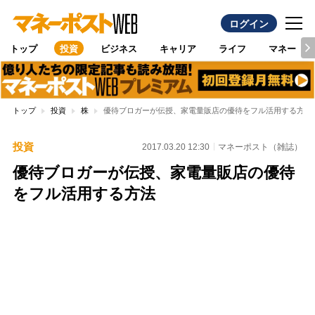
ログイン
トップ
投資
ビジネス
キャリア
ライフ
マネー
トップ
投資
株
優待ブロガーが伝授、家電量販店の優待をフル活用する方法
投資
2017.03.20 12:30
マネーポスト（雑誌）
優待ブロガーが伝授、家電量販店の優待
をフル活用する方法
Loaded
:
95.43%
/
Unmute