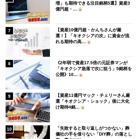
増」も期待できる注目銘柄5選】資産3
億円超・…
【資産10億円超・かんちさんが厳
7
選！】「キオクシアの次」に資金が流
れる期待の高…
《2年弱で資産17.5倍の元証券マンが
8
「キオクシア急落で次に狙う」5銘柄を
公開》10…
【資産11億円マック・チェリーさん厳
9
選「キオクシア・ショック」後に大化
け期待4銘…
「失敗すると取り返しがつかない」葬
10
儀社の手を借りない「DIY葬」の落とし