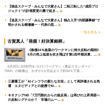
【独走スクープ・みんなで大家さん】二転三転した“成田プロ
ジェクト”の計画変更の裏で起き…
【追及スクープ・みんなで大家さん】独占入手“内部議事録”で
明かされる柳瀬健一・代表の思…
一覧を見る
古賀真人「発掘！好決算銘柄」
《株価34％急落のワークマンに特大反転の期待》
6月の売上低迷を吹き飛ばす第1四半期決算、…
6月3日に8330円をつけたワークマン（東証スタンダード・
7564）の株価は、わずか1カ月あまりで約34％下落…
三菱重工が「AIインフラの新たな主役」として再評価される気
運 エヌビディアとの提携でAI…
キオクシアHD「7万円割れからの急反発」は再びの上昇局面へ
の反転シグナルか？ 市場のムー…