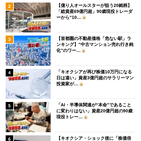
【億り人オールスターが狙う20銘柄】
2
「総資産69億円超」90歳現役トレーダ
ーから“10…
【首都圏の不動産価格「危ない駅」ラ
3
ンキング】“中古マンション売れ行き鈍
化”のワー…
「キオクシアが再び株価10万円になる
4
日は遠い」資産3億円超のサラリーマン
投資家が…
「AI・半導体関連が“本命”であること
5
に変わりはない」資産20億円超の90歳
現役トレー…
【キオクシア・ショック後に「株価倍
6