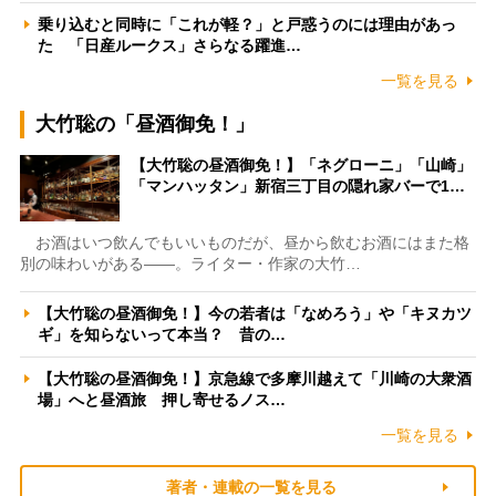
乗り込むと同時に「これが軽？」と戸惑うのには理由があっ
た 「日産ルークス」さらなる躍進…
一覧を見る
大竹聡の「昼酒御免！」
【大竹聡の昼酒御免！】「ネグローニ」「山崎」
「マンハッタン」新宿三丁目の隠れ家バーで1…
お酒はいつ飲んでもいいものだが、昼から飲むお酒にはまた格
別の味わいがある――。ライター・作家の大竹…
【大竹聡の昼酒御免！】今の若者は「なめろう」や「キヌカツ
ギ」を知らないって本当？ 昔の…
【大竹聡の昼酒御免！】京急線で多摩川越えて「川崎の大衆酒
場」へと昼酒旅 押し寄せるノス…
一覧を見る
著者・連載の一覧を見る