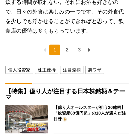
炊する時間が取れない。それにお酒も好きなの
で、日々の外食は楽しみの一つです。その外食代
を少しでも浮かせることができればと思って、飲
食店の優待は多くもらっています。
1
2
3
個人投資家
株主優待
注目銘柄
裏ワザ
【特集】億り人が注目する日本株銘柄＆テー
マ
【億り人オールスターが狙う20銘柄】
「総資産69億円超」の10人が選んだ注
目株