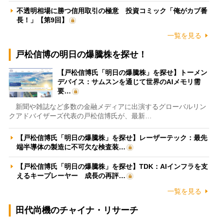
不透明相場に勝つ信用取引の極意 投資コミック「俺がカブ番
長！」【第9回】
一覧を見る
戸松信博の明日の爆騰株を探せ！
【戸松信博氏「明日の爆騰株」を探せ】トーメン
デバイス：サムスンを通じて世界のAIメモリ需
要…
新聞や雑誌など多数の金融メディアに出演するグローバルリン
クアドバイザーズ代表の戸松信博氏が、最新…
【戸松信博氏「明日の爆騰株」を探せ】レーザーテック：最先
端半導体の製造に不可欠な検査装…
【戸松信博氏「明日の爆騰株」を探せ】TDK：AIインフラを支
えるキープレーヤー 成長の再評…
一覧を見る
田代尚機のチャイナ・リサーチ