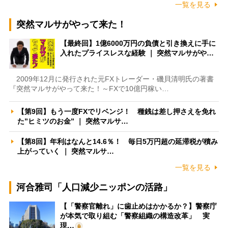
一覧を見る
突然マルサがやって来た！
【最終回】1億6000万円の負債と引き換えに手に
入れたプライスレスな経験 ｜ 突然マルサがや…
2009年12月に発行された元FXトレーダー・磯貝清明氏の著書
『突然マルサがやって来た！～FXで10億円稼い…
【第9回】もう一度FXでリベンジ！ 種銭は差し押さえを免れ
た”ヒミツのお金” ｜ 突然マルサ…
【第8回】年利はなんと14.6％！ 毎日5万円超の延滞税が積み
上がっていく ｜ 突然マルサ…
一覧を見る
河合雅司「人口減少ニッポンの活路」
【「警察官離れ」に歯止めはかかるか？】警察庁
が本気で取り組む「警察組織の構造改革」 実
現…