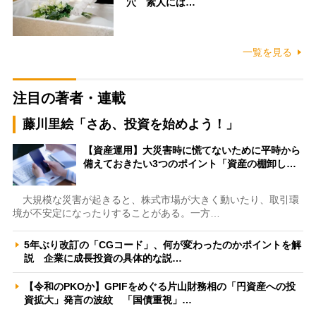
穴 素人には…
一覧を見る
注目の著者・連載
藤川里絵「さあ、投資を始めよう！」
【資産運用】大災害時に慌てないために平時から
備えておきたい3つのポイント「資産の棚卸し…
大規模な災害が起きると、株式市場が大きく動いたり、取引環
境が不安定になったりすることがある。一方…
5年ぶり改訂の「CGコード」、何が変わったのかポイントを解
説 企業に成長投資の具体的な説…
【令和のPKOか】GPIFをめぐる片山財務相の「円資産への投
資拡大」発言の波紋 「国債重視」…