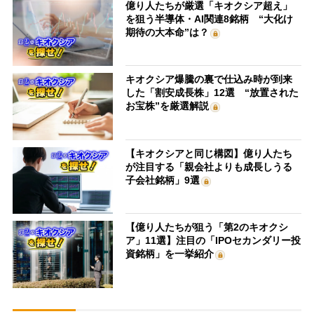
億り人たちが厳選「キオクシア超え」
を狙う半導体・AI関連8銘柄 “大化け
期待の大本命”は？
キオクシア爆騰の裏で仕込み時が到来
した「割安成長株」12選 “放置された
お宝株”を厳選解説
【キオクシアと同じ構図】億り人たち
が注目する「親会社よりも成長しうる
子会社銘柄」9選
【億り人たちが狙う「第2のキオクシ
ア」11選】注目の「IPOセカンダリー投
資銘柄」を一挙紹介