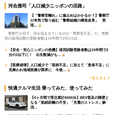
河合雅司「人口減少ニッポンの活路」
【「警察官離れ」に歯止めはかかるか？】警察庁
が本気で取り組む「警察組織の構造改革」 実
現…
警察庁が目下、頭を悩ませているのが「警察官不足」だ。警察
官の採用試験の受験者数は10年間で2分の1以…
【安全・安心ニッポンの危機】採用試験受験者数は10年間で2
分の1以下に！ 出生数減がも…
【医療崩壊】人口減少で「医師不足」に加えて「患者不足」に
見舞われ地域医療が限界に 今後…
一覧を見る
快適クルマ生活 乗ってみた、使ってみた
【4ヶ月間で受注累計6000台】BEV普及の障壁と
なる「航続距離の不安」「充電のストレス」解
消…