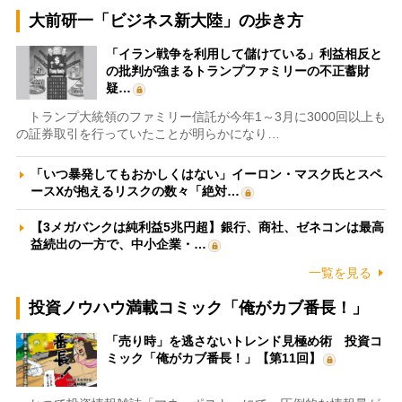
大前研一「ビジネス新大陸」の歩き方
「イラン戦争を利用して儲けている」利益相反と
の批判が強まるトランプファミリーの不正蓄財
疑…
トランプ大統領のファミリー信託が今年1～3月に3000回以上も
の証券取引を行っていたことが明らかになり…
「いつ暴発してもおかしくはない」イーロン・マスク氏とスペ
ースXが抱えるリスクの数々「絶対…
【3メガバンクは純利益5兆円超】銀行、商社、ゼネコンは最高
益続出の一方で、中小企業・…
一覧を見る
投資ノウハウ満載コミック「俺がカブ番長！」
「売り時」を逃さないトレンド見極め術 投資コ
ミック「俺がカブ番長！」【第11回】