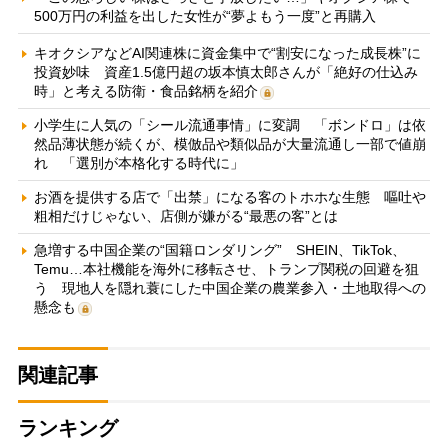
500万円の利益を出した女性が“夢よもう一度”と再購入
キオクシアなどAI関連株に資金集中で“割安になった成長株”に
投資妙味 資産1.5億円超の坂本慎太郎さんが「絶好の仕込み
時」と考える防衛・食品銘柄を紹介
小学生に人気の「シール流通事情」に変調 「ボンドロ」は依
然品薄状態が続くが、模倣品や類似品が大量流通し一部で値崩
れ 「選別が本格化する時代に」
お酒を提供する店で「出禁」になる客のトホホな生態 嘔吐や
粗相だけじゃない、店側が嫌がる“最悪の客”とは
急増する中国企業の“国籍ロンダリング” SHEIN、TikTok、
Temu…本社機能を海外に移転させ、トランプ関税の回避を狙
う 現地人を隠れ蓑にした中国企業の農業参入・土地取得への
懸念も
関連記事
ランキング