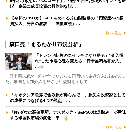
5年ぶり改訂の「CGコード」、何が変わったのかポイントを解
説 企業に成長投資の具体的な説…
【令和のPKOか】GPIFをめぐる片山財務相の「円資産への投
資拡大」発言の波紋 「国債重視」…
一覧を見る
森口亮「まるわかり市況分析」
「トレンド転換のスイッチになり得る」“介入慣
れ”した市場心理を変える「日米協調為替介入」
…
日米両政府が、約28年ぶりとなる円買いの協調介入に踏み切っ
た。米国も追加介入を辞さない姿勢を示して…
「キオクシア急落で含み損が膨らんで…」損失を投資家として
の成長につなげる4つの視点 …
「NYダウは高値更新、ナスダック・S&P500は足踏み」が意味
する米国株市場の変化 半…
一覧を見る