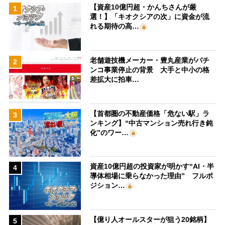
【資産10億円超・かんちさんが厳
1
選！】「キオクシアの次」に資金が流
れる期待の高…
老舗遊技機メーカー・豊丸産業がパチ
2
ンコ事業停止の背景 大手と中小の格
差拡大に拍車…
【首都圏の不動産価格「危ない駅」ラ
3
ンキング】“中古マンション売れ行き鈍
化”のワー…
資産10億円超の投資家が明かす“AI・半
4
導体相場に乗らなかった理由” フルポ
ジション…
【億り人オールスターが狙う20銘柄】
5