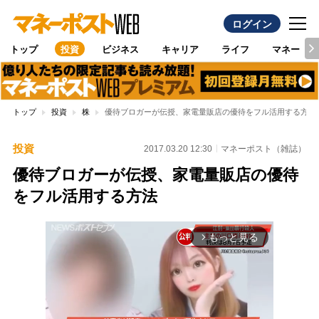
ログイン
トップ
投資
ビジネス
キャリア
ライフ
マネー
トップ
投資
株
優待ブロガーが伝授、家電量販店の優待をフル活用する方法
投資
2017.03.20 12:30
マネーポスト（雑誌）
優待ブロガーが伝授、家電量販店の優待
をフル活用する方法
もっと見る
arrow_forward_ios