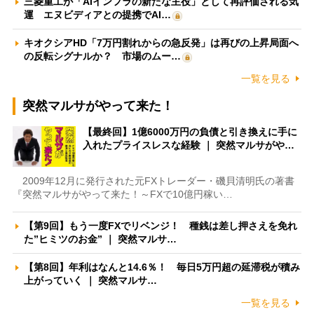
三菱重工が「AIインフラの新たな主役」として再評価される気
運 エヌビディアとの提携でAI…
キオクシアHD「7万円割れからの急反発」は再びの上昇局面へ
の反転シグナルか？ 市場のムー…
一覧を見る
突然マルサがやって来た！
【最終回】1億6000万円の負債と引き換えに手に
入れたプライスレスな経験 ｜ 突然マルサがや…
2009年12月に発行された元FXトレーダー・磯貝清明氏の著書
『突然マルサがやって来た！～FXで10億円稼い…
【第9回】もう一度FXでリベンジ！ 種銭は差し押さえを免れ
た”ヒミツのお金” ｜ 突然マルサ…
【第8回】年利はなんと14.6％！ 毎日5万円超の延滞税が積み
上がっていく ｜ 突然マルサ…
一覧を見る