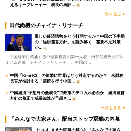
えるキープレーヤー 成長の再評…
一覧を見る
田代尚機のチャイナ・リサーチ
厳しい経済情勢をどう打開するか？中国の下半期
の「経済運営方針」を読み解く 需要不足対策
が…
中国経済に精通する中国株投資の第一人者・田代尚機氏のプレ
ミアム連載「チャイナ・リサーチ」。中国の…
中国「Kimi K3」の衝撃に世界はどう対応するのか？ 米財務
長官が検討する「蒸留を行う中国…
中国経済“予想外の低成長”で政策のテコ入れ必至か 経済運営
方針の修正で成長加速が予想さ…
一覧を見る
「みんなで大家さん」配当ストップ騒動の内幕
《ついに見えた問題の核心》「みんなで大家さ