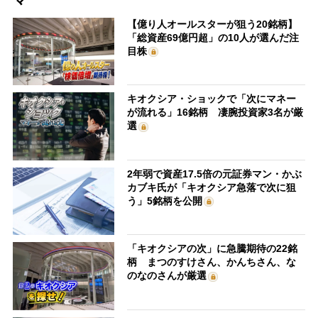
【億り人オールスターが狙う20銘柄】
「総資産69億円超」の10人が選んだ注
目株
キオクシア・ショックで「次にマネー
が流れる」16銘柄 凄腕投資家3名が厳
選
2年弱で資産17.5倍の元証券マン・かぶ
カブキ氏が「キオクシア急落で次に狙
う」5銘柄を公開
「キオクシアの次」に急騰期待の22銘
柄 まつのすけさん、かんちさん、な
のなのさんが厳選