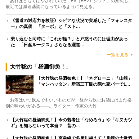
あれほどもてはやされていた「EV（BEV）シフト」の潮流も、
最近では減速基調になっているように見える。…
《雪道の対応力を検証》シビアな状況で実感した「フォレスタ
ー」の真価 「ターボ」と「スト…
乗り込むと同時に「これが軽？」と戸惑うのには理由があっ
た 「日産ルークス」さらなる躍進…
一覧を見る
大竹聡の「昼酒御免！」
【大竹聡の昼酒御免！】「ネグローニ」「山崎」
「マンハッタン」新宿三丁目の隠れ家バーで1…
お酒はいつ飲んでもいいものだが、昼から飲むお酒にはまた格
別の味わいがある――。ライター・作家の大竹…
【大竹聡の昼酒御免！】今の若者は「なめろう」や「キヌカツ
ギ」を知らないって本当？ 昔の…
【大竹聡の昼酒御免！】京急線で多摩川越えて「川崎の大衆酒