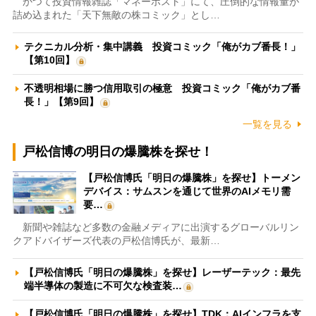
かつて投資情報雑誌「マネーポスト」にて、圧倒的な情報量が
詰め込まれた「天下無敵の株コミック」とし…
テクニカル分析・集中講義 投資コミック「俺がカブ番長！」
【第10回】
不透明相場に勝つ信用取引の極意 投資コミック「俺がカブ番
長！」【第9回】
一覧を見る
戸松信博の明日の爆騰株を探せ！
【戸松信博氏「明日の爆騰株」を探せ】トーメン
デバイス：サムスンを通じて世界のAIメモリ需
要…
新聞や雑誌など多数の金融メディアに出演するグローバルリン
クアドバイザーズ代表の戸松信博氏が、最新…
【戸松信博氏「明日の爆騰株」を探せ】レーザーテック：最先
端半導体の製造に不可欠な検査装…
【戸松信博氏「明日の爆騰株」を探せ】TDK：AIインフラを支