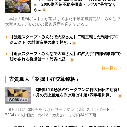
ん」2000億円超不動産投資トラブル“異常なく
ら…
本誌『週刊ポスト』が追及してきた不動産投資商品「みんなで
大家さん」がいよいよ最終局面を迎えている…
【独走スクープ・みんなで大家さん】二転三転した“成田プロ
ジェクト”の計画変更の裏で起き…
【追及スクープ・みんなで大家さん】独占入手“内部議事録”で
明かされる柳瀬健一・代表の思…
一覧を見る
古賀真人「発掘！好決算銘柄」
《株価34％急落のワークマンに特大反転の期待》
6月の売上低迷を吹き飛ばす第1四半期決算、…
6月3日に8330円をつけたワークマン（東証スタンダード・
7564）の株価は、わずか1カ月あまりで約34％下落…