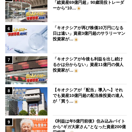
「総資産69億円超」90歳現役トレーダ
ーから“10…
「キオクシアが再び株価10万円になる
6
日は遠い」資産3億円超のサラリーマン
投資家が…
「キオクシアが今後も利益を出し続け
7
るかは分からない」資産11億円の個人
投資家が…
【キオクシアが「配当」導入へ】それ
8
でも資産10億円超の配当株投資の達人
が「買う…
《利益は年5億円前後》住み込みバイト
9
から“ギガ大家さん”となった資産200億