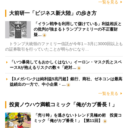
一覧を見る
大前研一「ビジネス新大陸」の歩き方
「イラン戦争を利用して儲けている」利益相反と
の批判が強まるトランプファミリーの不正蓄財
疑…
トランプ大統領のファミリー信託が今年1～3月に3000回以上も
の証券取引を行っていたことが明らかになり…
「いつ暴発してもおかしくはない」イーロン・マスク氏とスペ
ースXが抱えるリスクの数々「絶対…
【3メガバンクは純利益5兆円超】銀行、商社、ゼネコンは最高
益続出の一方で、中小企業・…
一覧を見る
投資ノウハウ満載コミック「俺がカブ番長！」
「売り時」を逃さないトレンド見極め術 投資コ
ミック「俺がカブ番長！」【第11回】