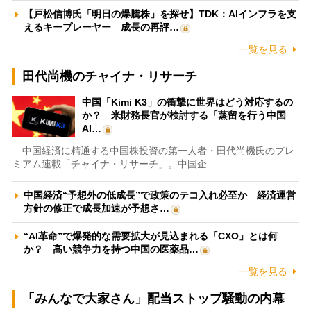
【戸松信博氏「明日の爆騰株」を探せ】TDK：AIインフラを支
えるキープレーヤー 成長の再評…
一覧を見る
田代尚機のチャイナ・リサーチ
中国「Kimi K3」の衝撃に世界はどう対応するの
か？ 米財務長官が検討する「蒸留を行う中国
AI…
中国経済に精通する中国株投資の第一人者・田代尚機氏のプレ
ミアム連載「チャイナ・リサーチ」。中国企…
中国経済“予想外の低成長”で政策のテコ入れ必至か 経済運営
方針の修正で成長加速が予想さ…
“AI革命”で爆発的な需要拡大が見込まれる「CXO」とは何
か？ 高い競争力を持つ中国の医薬品…
一覧を見る
「みんなで大家さん」配当ストップ騒動の内幕