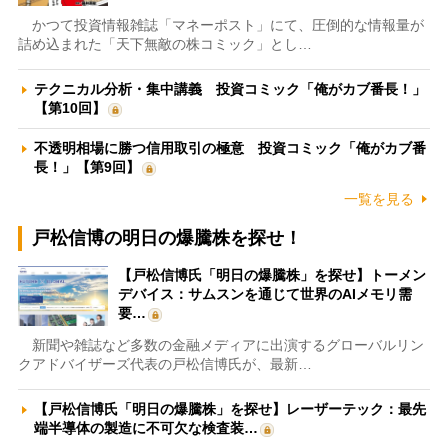
かつて投資情報雑誌「マネーポスト」にて、圧倒的な情報量が
詰め込まれた「天下無敵の株コミック」とし…
テクニカル分析・集中講義 投資コミック「俺がカブ番長！」
【第10回】
不透明相場に勝つ信用取引の極意 投資コミック「俺がカブ番
長！」【第9回】
一覧を見る
戸松信博の明日の爆騰株を探せ！
【戸松信博氏「明日の爆騰株」を探せ】トーメン
デバイス：サムスンを通じて世界のAIメモリ需
要…
新聞や雑誌など多数の金融メディアに出演するグローバルリン
クアドバイザーズ代表の戸松信博氏が、最新…
【戸松信博氏「明日の爆騰株」を探せ】レーザーテック：最先
端半導体の製造に不可欠な検査装…