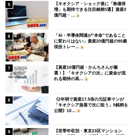
【キオクシア・ショック後に「株価倍
5
増」も期待できる注目銘柄5選】資産3
億円超・…
「AI・半導体関連が“本命”であること
6
に変わりはない」資産20億円超の90歳
現役トレー…
【資産10億円超・かんちさんが厳
7
選！】「キオクシアの次」に資金が流
れる期待の高…
《2年弱で資産17.5倍の元証券マンが
8
「キオクシア急落で次に狙う」5銘柄を
公開》10…
【世帯年収別・東京23区マンション
9