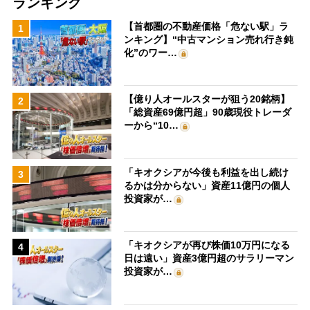
ランキング
【首都圏の不動産価格「危ない駅」ラ
1
ンキング】“中古マンション売れ行き鈍
化”のワー…
【億り人オールスターが狙う20銘柄】
2
「総資産69億円超」90歳現役トレーダ
ーから“10…
「キオクシアが今後も利益を出し続け
3
るかは分からない」資産11億円の個人
投資家が…
「キオクシアが再び株価10万円になる
4
日は遠い」資産3億円超のサラリーマン
投資家が…