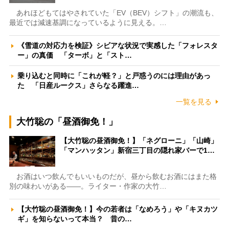
あれほどもてはやされていた「EV（BEV）シフト」の潮流も、
最近では減速基調になっているように見える。…
《雪道の対応力を検証》シビアな状況で実感した「フォレスタ
ー」の真価 「ターボ」と「スト…
乗り込むと同時に「これが軽？」と戸惑うのには理由があっ
た 「日産ルークス」さらなる躍進…
一覧を見る
大竹聡の「昼酒御免！」
【大竹聡の昼酒御免！】「ネグローニ」「山崎」
「マンハッタン」新宿三丁目の隠れ家バーで1…
お酒はいつ飲んでもいいものだが、昼から飲むお酒にはまた格
別の味わいがある――。ライター・作家の大竹…
【大竹聡の昼酒御免！】今の若者は「なめろう」や「キヌカツ
ギ」を知らないって本当？ 昔の…