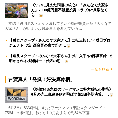
《ついに見えた問題の核心》「みんなで大家さ
ん」2000億円超不動産投資トラブル“異常なく
ら…
本誌『週刊ポスト』が追及してきた不動産投資商品「みんなで
大家さん」がいよいよ最終局面を迎えている…
【独走スクープ・みんなで大家さん】二転三転した“成田プロ
ジェクト”の計画変更の裏で起き…
【追及スクープ・みんなで大家さん】独占入手“内部議事録”で
明かされる柳瀬健一・代表の思…
一覧を見る
古賀真人「発掘！好決算銘柄」
《株価34％急落のワークマンに特大反転の期待》
6月の売上低迷を吹き飛ばす第1四半期決算、…
6月3日に8330円をつけたワークマン（東証スタンダード・
7564）の株価は、わずか1カ月あまりで約34％下落…