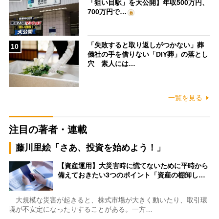
「狙い目駅」を大公開】年収500万円、
700万円で…
「失敗すると取り返しがつかない」葬
10
儀社の手を借りない「DIY葬」の落とし
穴 素人には…
一覧を見る
注目の著者・連載
藤川里絵「さあ、投資を始めよう！」
【資産運用】大災害時に慌てないために平時から
備えておきたい3つのポイント「資産の棚卸し…
大規模な災害が起きると、株式市場が大きく動いたり、取引環
境が不安定になったりすることがある。一方…