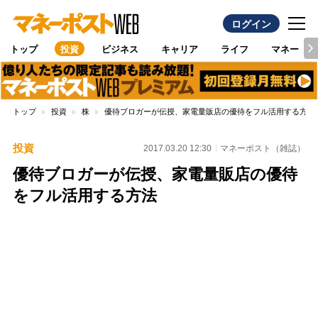
ログイン
トップ
投資
ビジネス
キャリア
ライフ
マネー
トップ
投資
株
優待ブロガーが伝授、家電量販店の優待をフル活用する方法
投資
2017.03.20 12:30
マネーポスト（雑誌）
優待ブロガーが伝授、家電量販店の優待
をフル活用する方法
Loaded
:
100.00%
/
Unmute