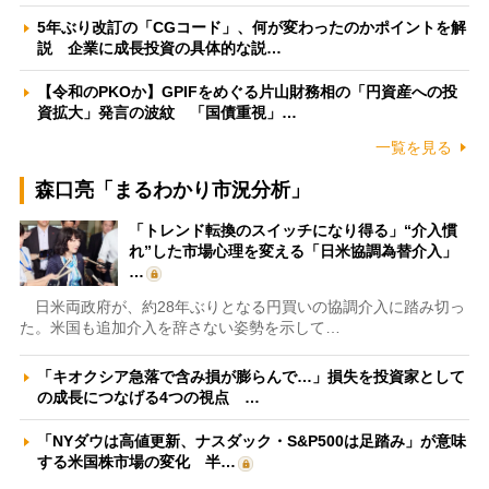
5年ぶり改訂の「CGコード」、何が変わったのかポイントを解
説 企業に成長投資の具体的な説…
【令和のPKOか】GPIFをめぐる片山財務相の「円資産への投
資拡大」発言の波紋 「国債重視」…
一覧を見る
森口亮「まるわかり市況分析」
「トレンド転換のスイッチになり得る」“介入慣
れ”した市場心理を変える「日米協調為替介入」
…
日米両政府が、約28年ぶりとなる円買いの協調介入に踏み切っ
た。米国も追加介入を辞さない姿勢を示して…
「キオクシア急落で含み損が膨らんで…」損失を投資家として
の成長につなげる4つの視点 …
「NYダウは高値更新、ナスダック・S&P500は足踏み」が意味
する米国株市場の変化 半…