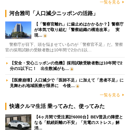
一覧を見る
河合雅司「人口減少ニッポンの活路」
【「警察官離れ」に歯止めはかかるか？】警察庁
が本気で取り組む「警察組織の構造改革」 実
現…
警察庁が目下、頭を悩ませているのが「警察官不足」だ。警察
官の採用試験の受験者数は10年間で2分の1以…
【安全・安心ニッポンの危機】採用試験受験者数は10年間で2
分の1以下に！ 出生数減がも…
【医療崩壊】人口減少で「医師不足」に加えて「患者不足」に
見舞われ地域医療が限界に 今後…
一覧を見る
快適クルマ生活 乗ってみた、使ってみた
【4ヶ月間で受注累計6000台】BEV普及の障壁と
なる「航続距離の不安」「充電のストレス」解
消…