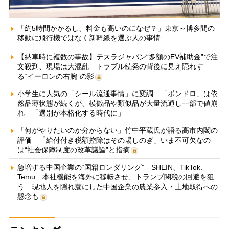
「約5時間かかるし、料金も高いのになぜ？」東京～博多間の
移動に飛行機ではなく新幹線を選ぶ人の事情
【納車時に複数の事故】テスラジャパン“多額のEV補助金”で注
文殺到、現場は大混乱 トラブル続発の背後に見え隠れす
る“イーロンの右腕”の影
小学生に人気の「シール流通事情」に変調 「ボンドロ」は依
然品薄状態が続くが、模倣品や類似品が大量流通し一部で値崩
れ 「選別が本格化する時代に」
「何がやりたいのか分からない」竹中平蔵氏が語る高市内閣の
評価 「給付付き税額控除はその場しのぎ」いま不可欠なの
は“社会保障制度の改革議論”と指摘
急増する中国企業の“国籍ロンダリング” SHEIN、TikTok、
Temu…本社機能を海外に移転させ、トランプ関税の回避を狙
う 現地人を隠れ蓑にした中国企業の農業参入・土地取得への
懸念も