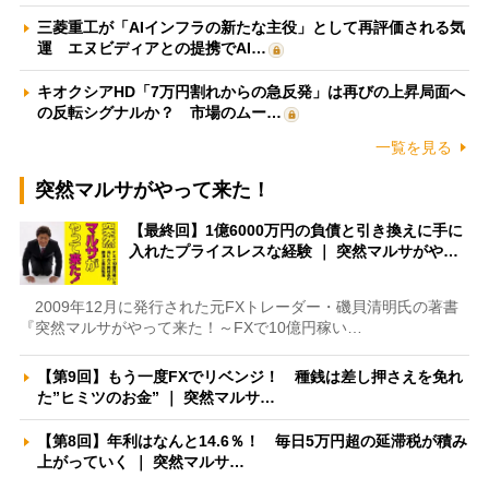
三菱重工が「AIインフラの新たな主役」として再評価される気
運 エヌビディアとの提携でAI…
キオクシアHD「7万円割れからの急反発」は再びの上昇局面へ
の反転シグナルか？ 市場のムー…
一覧を見る
突然マルサがやって来た！
【最終回】1億6000万円の負債と引き換えに手に
入れたプライスレスな経験 ｜ 突然マルサがや…
2009年12月に発行された元FXトレーダー・磯貝清明氏の著書
『突然マルサがやって来た！～FXで10億円稼い…
【第9回】もう一度FXでリベンジ！ 種銭は差し押さえを免れ
た”ヒミツのお金” ｜ 突然マルサ…
【第8回】年利はなんと14.6％！ 毎日5万円超の延滞税が積み
上がっていく ｜ 突然マルサ…