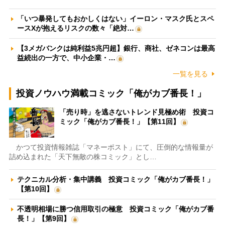
「いつ暴発してもおかしくはない」イーロン・マスク氏とスペ
ースXが抱えるリスクの数々「絶対…
【3メガバンクは純利益5兆円超】銀行、商社、ゼネコンは最高
益続出の一方で、中小企業・…
一覧を見る
投資ノウハウ満載コミック「俺がカブ番長！」
「売り時」を逃さないトレンド見極め術 投資コ
ミック「俺がカブ番長！」【第11回】
かつて投資情報雑誌「マネーポスト」にて、圧倒的な情報量が
詰め込まれた「天下無敵の株コミック」とし…
テクニカル分析・集中講義 投資コミック「俺がカブ番長！」
【第10回】
不透明相場に勝つ信用取引の極意 投資コミック「俺がカブ番
長！」【第9回】