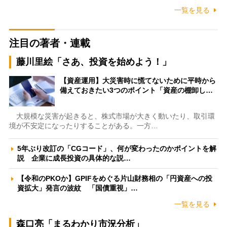
一覧を見る
注目の著者・連載
藤川里絵「さあ、投資を始めよう！」
【資産運用】大災害時に慌てないために平時から
備えておきたい3つのポイント「資産の棚卸し…
大規模な災害が起きると、株式市場が大きく動いたり、取引環
境が不安定になったりすることがある。一方…
5年ぶり改訂の「CGコード」、何が変わったのかポイントを解
説 企業に成長投資の具体的な説…
【令和のPKOか】GPIFをめぐる片山財務相の「円資産への投
資拡大」発言の波紋 「国債重視」…
一覧を見る
森口亮「まるわかり市況分析」