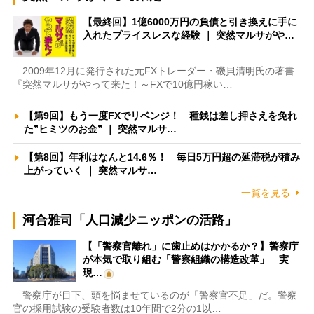
【最終回】1億6000万円の負債と引き換えに手に
入れたプライスレスな経験 ｜ 突然マルサがや…
2009年12月に発行された元FXトレーダー・磯貝清明氏の著書
『突然マルサがやって来た！～FXで10億円稼い…
【第9回】もう一度FXでリベンジ！ 種銭は差し押さえを免れ
た”ヒミツのお金” ｜ 突然マルサ…
【第8回】年利はなんと14.6％！ 毎日5万円超の延滞税が積み
上がっていく ｜ 突然マルサ…
一覧を見る
河合雅司「人口減少ニッポンの活路」
【「警察官離れ」に歯止めはかかるか？】警察庁
が本気で取り組む「警察組織の構造改革」 実
現…
警察庁が目下、頭を悩ませているのが「警察官不足」だ。警察
官の採用試験の受験者数は10年間で2分の1以…