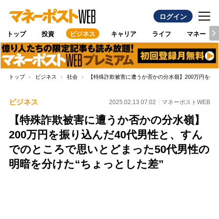
ログイン
トップ
投資
ビジネス
キャリア
ライフ
マネー
トップ
ビジネス
社会
【特殊詐欺被害に遭うか否かの分水嶺】200万円を振
ビジネス
2025.02.13 07:02
マネーポストWEB
【特殊詐欺被害に遭うか否かの分水嶺】
200万円を振り込んだ40代男性と、すん
でのところで思いとどまった50代男性の
明暗を分けた“ちょっとした差”
Loaded
:
100.00%
/
Unmute