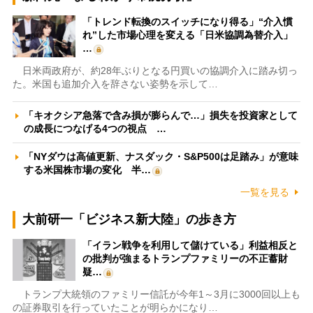
「トレンド転換のスイッチになり得る」“介入慣
れ”した市場心理を変える「日米協調為替介入」
…
日米両政府が、約28年ぶりとなる円買いの協調介入に踏み切っ
た。米国も追加介入を辞さない姿勢を示して…
「キオクシア急落で含み損が膨らんで…」損失を投資家として
の成長につなげる4つの視点 …
「NYダウは高値更新、ナスダック・S&P500は足踏み」が意味
する米国株市場の変化 半…
一覧を見る
大前研一「ビジネス新大陸」の歩き方
「イラン戦争を利用して儲けている」利益相反と
の批判が強まるトランプファミリーの不正蓄財
疑…
トランプ大統領のファミリー信託が今年1～3月に3000回以上も
の証券取引を行っていたことが明らかになり…