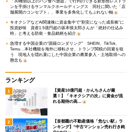
「30種類以上のパン食べ放題」で行列のできる新形態レストラ
ンを手掛けるサンマルクホールディングス 同社に聞いた「店
舗展開のコンセプト」、事業を多角化してもぶれない軸
キオクシアなどAI関連株に資金集中で“割安になった成長株”に
投資妙味 資産1.5億円超の坂本慎太郎さんが「絶好の仕込み
時」と考える防衛・食品銘柄を紹介
急増する中国企業の“国籍ロンダリング” SHEIN、TikTok、
Temu…本社機能を海外に移転させ、トランプ関税の回避を狙
う 現地人を隠れ蓑にした中国企業の農業参入・土地取得への
懸念も
ランキング
【資産10億円超・かんちさんが厳
1
選！】「キオクシアの次」に資金が流
れる期待の高…
【首都圏の不動産価格「危ない駅」ラ
2
ンキング】“中古マンション売れ行き鈍