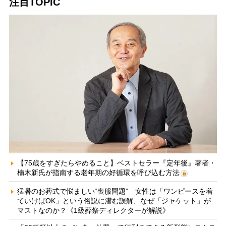
注目TOPIC
【75歳をすぎたらやめること】ベストセラー『定年後』著者・
楠木新氏が指南する老年期の好循環を呼び込む方法
猛暑のお葬式で悩ましい“喪服問題” 女性は「ワンピースを着
ていけばOK」という俗説に潜む誤解、なぜ「ジャケット」が
マストなのか？《1級葬祭ディレクターが解説》