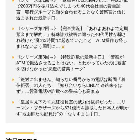
《シリーズ第1回→》「逮捕される恐怖心で…」特殊詐欺
で200万円を振り込んでしまった40代会社員の貴重証
言 犯行グループと顔を合わせることなく警察官と信じ
込まされた最新手口…
《シリーズ第2回→》【完全実況】「あれよあれよで定期
預金まで解約…」特殊詐欺被害に遭った40代男性が騙さ
れ続けた“魔の3時間”に起きていたこと ATM操作も怪し
まれないよう周到に…
《シリーズ第3回→》【特殊詐欺の最新手口】「警察が
ATMで振込させることはない」とわかっていたのに被害
を防げなかった“悪魔の営業トーク”
「絶対に出ません」知らない番号からの電話は断固「着
信拒否」の人たち 「知り合いならLINEで連絡来るは
ず」…営業電話や詐欺への警戒心も高まる
「皇居を見下ろす丸紅役員室の威力は抜群だった」…リ
ーマン・ブラザーズから371億円を詐取した日本人が明か
す“地面師たち顔負け”の「なりすまし手口」