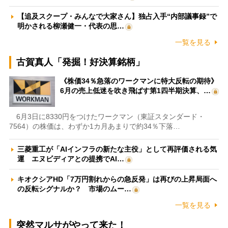
【追及スクープ・みんなで大家さん】独占入手“内部議事録”で
明かされる柳瀬健一・代表の思…
一覧を見る
古賀真人「発掘！好決算銘柄」
《株価34％急落のワークマンに特大反転の期待》
6月の売上低迷を吹き飛ばす第1四半期決算、…
6月3日に8330円をつけたワークマン（東証スタンダード・
7564）の株価は、わずか1カ月あまりで約34％下落…
三菱重工が「AIインフラの新たな主役」として再評価される気
運 エヌビディアとの提携でAI…
キオクシアHD「7万円割れからの急反発」は再びの上昇局面へ
の反転シグナルか？ 市場のムー…
一覧を見る
突然マルサがやって来た！