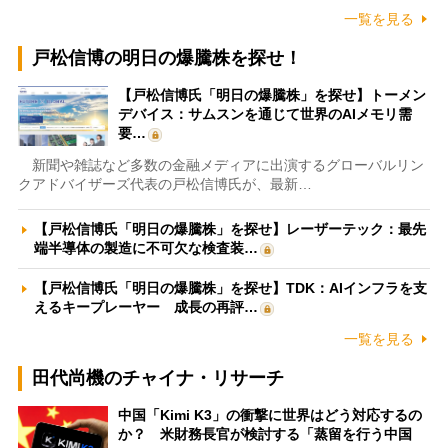
一覧を見る
戸松信博の明日の爆騰株を探せ！
【戸松信博氏「明日の爆騰株」を探せ】トーメン
デバイス：サムスンを通じて世界のAIメモリ需
要…
新聞や雑誌など多数の金融メディアに出演するグローバルリン
クアドバイザーズ代表の戸松信博氏が、最新…
【戸松信博氏「明日の爆騰株」を探せ】レーザーテック：最先
端半導体の製造に不可欠な検査装…
【戸松信博氏「明日の爆騰株」を探せ】TDK：AIインフラを支
えるキープレーヤー 成長の再評…
一覧を見る
田代尚機のチャイナ・リサーチ
中国「Kimi K3」の衝撃に世界はどう対応するの
か？ 米財務長官が検討する「蒸留を行う中国