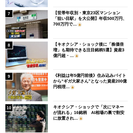
【世帯年収別・東京23区マンション
7
「狙い目駅」を大公開】年収500万円、
700万円で…
【キオクシア・ショック後に「株価倍
8
増」も期待できる注目銘柄5選】資産3
億円超・…
《利益は年5億円前後》住み込みバイト
9
から“ギガ大家さん”となった資産200億
円税理…
キオクシア・ショックで「次にマネー
10
が流れる」16銘柄 AI相場の裏で割安
に放置され…