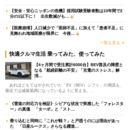
【安全・安心ニッポンの危機】採用試験受験者数は10年間で2
分の1以下に！ 出生数減がも…
【医療崩壊】人口減少で「医師不足」に加えて「患者不足」に
見舞われ地域医療が限界に 今後…
一覧を見る
快適クルマ生活 乗ってみた、使ってみた
【4ヶ月間で受注累計6000台】BEV普及の障壁と
なる「航続距離の不安」「充電のストレス」解
消…
あれほどもてはやされていた「EV（BEV）シフト」の潮流も、
最近では減速基調になっているように見える。…
《雪道の対応力を検証》シビアな状況で実感した「フォレスタ
ー」の真価 「ターボ」と「スト…
乗り込むと同時に「これが軽？」と戸惑うのには理由があっ
た 「日産ルークス」さらなる躍進…