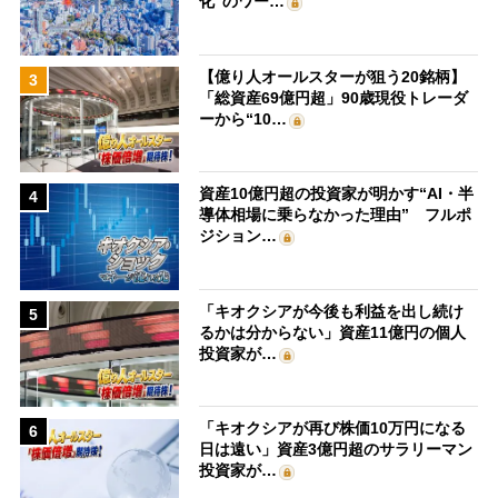
化”のワー…
【億り人オールスターが狙う20銘柄】
3
「総資産69億円超」90歳現役トレーダ
ーから“10…
資産10億円超の投資家が明かす“AI・半
4
導体相場に乗らなかった理由” フルポ
ジション…
「キオクシアが今後も利益を出し続け
5
るかは分からない」資産11億円の個人
投資家が…
「キオクシアが再び株価10万円になる
6
日は遠い」資産3億円超のサラリーマン
投資家が…