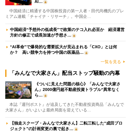
AI…
中国経済に精通する中国株投資の第一人者・田代尚機氏のプレ
ミアム連載「チャイナ・リサーチ」。中国企…
中国経済“予想外の低成長”で政策のテコ入れ必至か 経済運営
方針の修正で成長加速が予想さ…
“AI革命”で爆発的な需要拡大が見込まれる「CXO」とは何
か？ 高い競争力を持つ中国の医薬品…
一覧を見る
「みんなで大家さん」配当ストップ騒動の内幕
《ついに見えた問題の核心》「みんなで大家さ
ん」2000億円超不動産投資トラブル“異常なく
ら…
本誌『週刊ポスト』が追及してきた不動産投資商品「みんなで
大家さん」がいよいよ最終局面を迎えている…
【独走スクープ・みんなで大家さん】二転三転した“成田プロ
ジェクト”の計画変更の裏で起き…