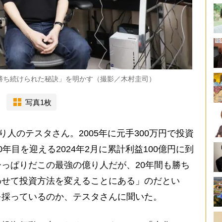
勝ち続けられた秘訣」を明かす（撮影／木村圭司）
写真1枚
人のテスタさん。2005年に元手300万円で投資
年目を迎える2024年2月に累計利益100億円に到
っぱりだこの最強の億り人だが、20年間も勝ち
わせて投資方法を変えることにある」のだとい
を採っているのか、テスタさんに聞いた。