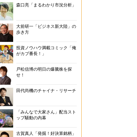
森口亮「まるわかり市況分析」
大前研一「ビジネス新大陸」の
歩き方
投資ノウハウ満載コミック「俺
がカブ番長！」
戸松信博の明日の爆騰株を探
せ！
田代尚機のチャイナ・リサーチ
「みんなで大家さん」配当スト
ップ騒動の内幕
古賀真人「発掘！好決算銘柄」