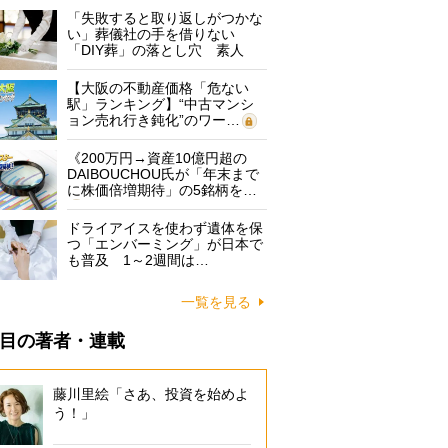
「失敗すると取り返しがつかな
い」葬儀社の手を借りない
「DIY葬」の落とし穴 素人
に…
【大阪の不動産価格「危ない
駅」ランキング】“中古マンシ
ョン売れ行き鈍化”のワー…
《200万円→資産10億円超の
DAIBOUCHOU氏が「年末まで
に株価倍増期待」の5銘柄を…
ドライアイスを使わず遺体を保
つ「エンバーミング」が日本で
も普及 1～2週間は…
一覧を見る
目の著者・連載
藤川里絵「さあ、投資を始めよ
う！」