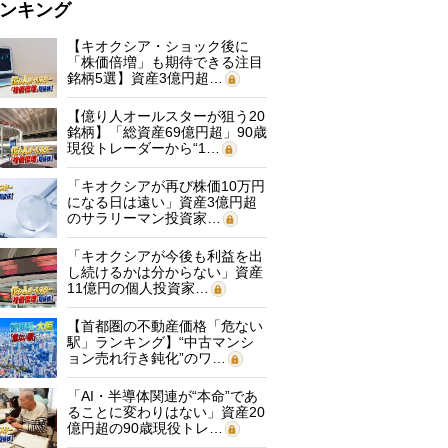
ンキング
【キオクシア・ショック後に
「株価倍増」も期待できる注目
銘柄5選】資産3億円超…
【億り人オールスターが狙う20
銘柄】「総資産69億円超」90歳
現役トレーダーから“1…
「キオクシアが再び株価10万円
になる日は遠い」資産3億円超
のサラリーマン投資家…
「キオクシアが今後も利益を出
し続けるかは分からない」資産
11億円の個人投資家…
【首都圏の不動産価格「危ない
駅」ランキング】“中古マンシ
ョン売れ行き鈍化”のワ…
「AI・半導体関連が“本命”であ
ることに変わりはない」資産20
億円超の90歳現役トレ…