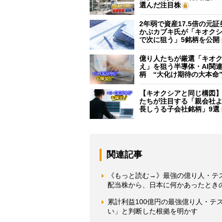
選んだ注目株
2年弱で資産17.5倍の元
かぶカブキ氏が「キオク
で次に狙う」5銘柄を公開
億り人たちが厳選「キオ
え」を狙う半導体・AI関連
柄 “大化け期待の大本命
【キオクシアと同じ構図
たちが注目する「親会社
長しうる子会社銘柄」9選
関連記事
《もっと読む→》最強の億り人・テ
配当株から、日本に何かあったとき
累計利益100億円の最強億り人・テ
い」と判断した根拠を明かす