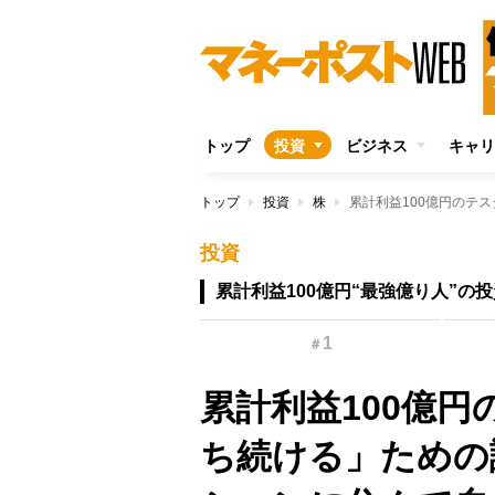
トップ
投資
ビジネス
キャリ
トップ
投資
株
投資
累計利益100億円“最強億り人”の
1
＃
累計利益100億
ち続ける」ための