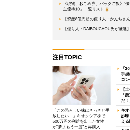
《現物、おこめ券、パックご飯》“
主優待10」一覧リスト
【資産8億円超の億り人・かんちさん
【億り人・DAIBOUCHOU氏が厳
注目TOPIC
「3
手掛
コン
【土
「懸
だ！
「この恐ろしい株はさっさと手
キオ
放したい…」キオクシア株で
妙味
500万円の利益を出した女性
える
が“夢よもう一度”と再購入