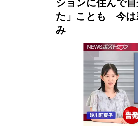
ションに住んで自
た」ことも 今は
み