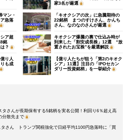
家3名が厳選
証券マン・
「キオクシアの次」に急騰期待の
シア急落
22銘柄 まつのすけさん、かんち
さん、なのなのさんが厳選
クシア超
キオクシア爆騰の裏で仕込み時が
8銘
到来した「割安成長株」12選 “放
”は？
置されたお宝株”を厳選解説
】億り人
【億り人たちが狙う「第2のキオク
よりも成
シア」11選】注目の「IPOセカン
ダリー投資銘柄」を一挙紹介
スタさんが長期保有する5銘柄を実名公開！利回り6％超え高
の分散先まで
スタさん トランプ関税強化で日経平均1100円急落時に「買