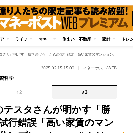
ア
ライフ
マネー
住まい・不動産
家計
トレ
累計利益100億円のテスタさんが明かす「勝ち続ける」ための試行錯誤「高い家賃のマンションに住んで自分にプレッシャーをかけた」ことも 今は新しいことへの挑戦が楽しみ
2025.02.15 15:00
マネーポストWEB
投資哲学
2
3
＃
＃
円のテスタさんが明かす「勝
試行錯誤「高い家賃のマン