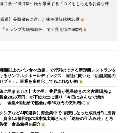
優待弁護士”澤井康生氏が厳選する「コメをもらえるお得な株
厳選】長期保有に適した株主優待銘柄15選
選】「トランプ大統領就任」で上昇期待の6銘柄
0種類以上のパン食べ放題」で行列のできる新形態レストランを
けるサンマルクホールディングス 同社に聞いた「店舗展開の
セプト」、事業を多角化してもぶれない軸
俵に埋まるカネ】大の里、豊昇龍が黒星続きの名古屋場所は
賞金2826万円」が下位力士に渡り「今日はみんなで焼肉
」 金星4個配給で協会は年96万円の支出増に
クシアなどAI関連株に資金集中で“割安になった成長株”に投資
 資産1.5億円超の坂本慎太郎さんが「絶好の仕込み時」と考
防衛・食品銘柄を紹介