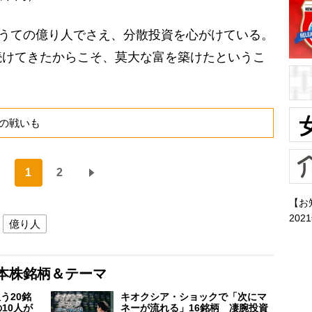
名うての億り人でさえ、分散投資を心がけている。
続けてきたからこそ、莫大な富を築けたというこ
の戦いも
1
2
【お
202
億り人
本株銘柄＆テーマ
う20銘
キオクシア・ショックで「次にマ
10人が
ネーが流れる」16銘柄 凄腕投資