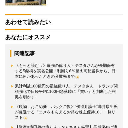
あわせて読みたい
あなたにオススメ
関連記事
《もっと読む→》最強の億り人・テスタさんが長期保有
する5銘柄を実名公開！利回り6％超え高配当株から、日
本に何かあったときの分散先まで
累計利益100億円の最強億り人・テスタさん トランプ関
税強化で日経平均1100円急落時に「買い」と判断した根
拠を明かす
《現物、おこめ券、パックご飯》“優待弁護士”澤井康生氏
が厳選する「コメをもらえるお得な株主優待10」一覧リ
スト
【資産8億円超の億り人・かんちさん厳選】長期保有に適