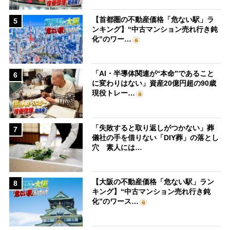
【首都圏の不動産価格「危ない駅」ラ
5
ンキング】“中古マンション売れ行き鈍
化”のワー…
「AI・半導体関連が“本命”であること
6
に変わりはない」資産20億円超の90歳
現役トレー…
「失敗すると取り返しがつかない」葬
7
儀社の手を借りない「DIY葬」の落とし
穴 素人には…
【大阪の不動産価格「危ない駅」ラン
8
キング】“中古マンション売れ行き鈍
化”のワース…