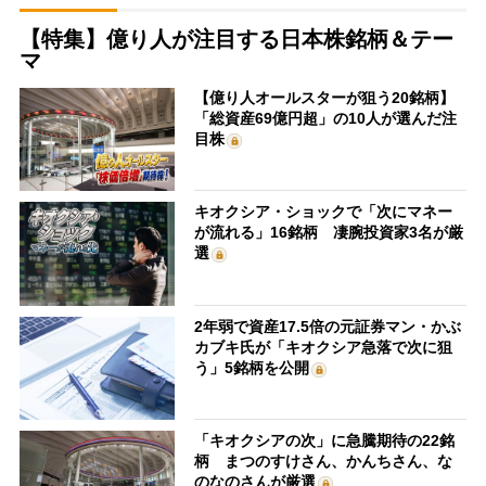
【特集】億り人が注目する日本株銘柄＆テー
マ
【億り人オールスターが狙う20銘柄】
「総資産69億円超」の10人が選んだ注
目株
キオクシア・ショックで「次にマネー
が流れる」16銘柄 凄腕投資家3名が厳
選
2年弱で資産17.5倍の元証券マン・かぶ
カブキ氏が「キオクシア急落で次に狙
う」5銘柄を公開
「キオクシアの次」に急騰期待の22銘
柄 まつのすけさん、かんちさん、な
のなのさんが厳選