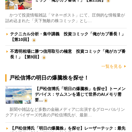
ミック「俺がカブ番長！」【第11回】
かつて投資情報雑誌「マネーポスト」にて、圧倒的な情報量が
詰め込まれた「天下無敵の株コミック」とし…
テクニカル分析・集中講義 投資コミック「俺がカブ番長！」
【第10回】
不透明相場に勝つ信用取引の極意 投資コミック「俺がカブ番
長！」【第9回】
一覧を見る
戸松信博の明日の爆騰株を探せ！
【戸松信博氏「明日の爆騰株」を探せ】トーメン
デバイス：サムスンを通じて世界のAIメモリ需
要…
新聞や雑誌など多数の金融メディアに出演するグローバルリン
クアドバイザーズ代表の戸松信博氏が、最新…
【戸松信博氏「明日の爆騰株」を探せ】レーザーテック：最先