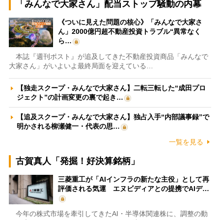
「みんなで大家さん」配当ストップ騒動の内幕
《ついに見えた問題の核心》「みんなで大家さ
ん」2000億円超不動産投資トラブル“異常なく
ら…
本誌『週刊ポスト』が追及してきた不動産投資商品「みんなで
大家さん」がいよいよ最終局面を迎えている…
【独走スクープ・みんなで大家さん】二転三転した“成田プロ
ジェクト”の計画変更の裏で起き…
【追及スクープ・みんなで大家さん】独占入手“内部議事録”で
明かされる柳瀬健一・代表の思…
一覧を見る
古賀真人「発掘！好決算銘柄」
三菱重工が「AIインフラの新たな主役」として再
評価される気運 エヌビディアとの提携でAIデ…
今年の株式市場を牽引してきたAI・半導体関連株に、調整の動