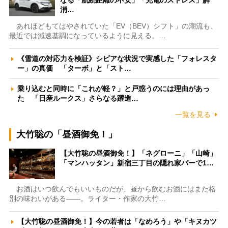
なる「航続距離の不安」「充電のストレス」解
消…
あれほどもてはやされていた「EV（BEV）シフト」の潮流も、
最近では減速基調になっているように見える。…
《雪道の対応力を検証》シビアな状況で実感した「フォレスタ
ー」の真価 「ターボ」と「スト…
乗り込むと同時に「これが軽？」と戸惑うのには理由があっ
た 「日産ルークス」さらなる躍進…
一覧を見る
大竹聡の「昼酒御免！」
【大竹聡の昼酒御免！】「ネグローニ」「山崎」
「マンハッタン」新宿三丁目の隠れ家バーで1…
お酒はいつ飲んでもいいものだが、昼から飲むお酒にはまた格
別の味わいがある――。ライター・作家の大竹…
【大竹聡の昼酒御免！】今の若者は「なめろう」や「キヌカツ