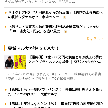
きが広がっている。そうしたなか、再び注目…
キオクシアHD「7万円割れからの急反発」は再びの上昇局面へ
の反転シグナルか？ 市場のムー…
《億り人・古賀真人氏が厳選》野村総合研究所だけじゃない！
「DX・省力化・円安」を追い風に…
一覧を見る
突然マルサがやって来た！
【最終回】1億6000万円の負債と引き換えに手に
入れたプライスレスな経験 ｜ 突然マルサがや…
2009年12月に発行された元FXトレーダー・磯貝清明氏の著書
『突然マルサがやって来た！～FXで10億円稼い…
【第9回】もう一度FXでリベンジ！ 種銭は差し押さえを免れ
た”ヒミツのお金” ｜ 突然マルサ…
【第8回】年利はなんと14.6％！ 毎日5万円超の延滞税が積み