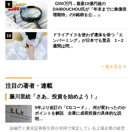
《200万円→資産10億円超の
9
DAIBOUCHOU氏が「年末までに株価倍
増期待」の5銘柄を公…
ドライアイスを使わず遺体を保つ「エ
10
ンバーミング」が日本でも普及 1～2
週間は問…
一覧を見る
注目の著者・連載
藤川里絵「さあ、投資を始めよう！」
5年ぶり改訂の「CGコード」、何が変わったのか
ポイントを解説 企業に成長投資の具体的な説
明…
金融庁と東京証券取引所が共同で策定している上場企業の経営