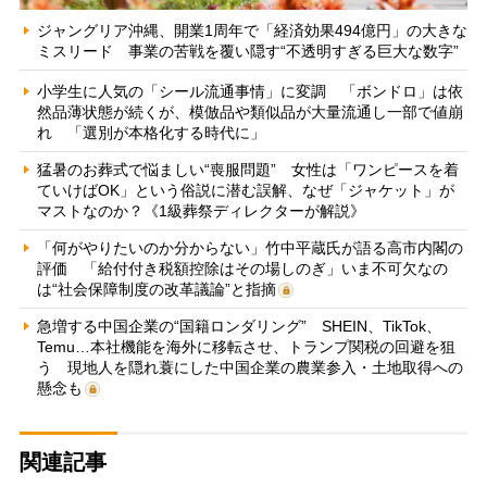
ジャングリア沖縄、開業1周年で「経済効果494億円」の大きな
ミスリード 事業の苦戦を覆い隠す“不透明すぎる巨大な数字”
小学生に人気の「シール流通事情」に変調 「ボンドロ」は依
然品薄状態が続くが、模倣品や類似品が大量流通し一部で値崩
れ 「選別が本格化する時代に」
猛暑のお葬式で悩ましい“喪服問題” 女性は「ワンピースを着
ていけばOK」という俗説に潜む誤解、なぜ「ジャケット」が
マストなのか？《1級葬祭ディレクターが解説》
「何がやりたいのか分からない」竹中平蔵氏が語る高市内閣の
評価 「給付付き税額控除はその場しのぎ」いま不可欠なの
は“社会保障制度の改革議論”と指摘
急増する中国企業の“国籍ロンダリング” SHEIN、TikTok、
Temu…本社機能を海外に移転させ、トランプ関税の回避を狙
う 現地人を隠れ蓑にした中国企業の農業参入・土地取得への
懸念も
関連記事