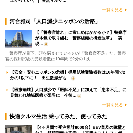
上がっていく ｜ 突然マルサ…
一覧を見る
河合雅司「人口減少ニッポンの活路」
【「警察官離れ」に歯止めはかかるか？】警察庁
が本気で取り組む「警察組織の構造改革」 実
現…
警察庁が目下、頭を悩ませているのが「警察官不足」だ。警察
官の採用試験の受験者数は10年間で2分の1以…
【安全・安心ニッポンの危機】採用試験受験者数は10年間で2
分の1以下に！ 出生数減がも…
【医療崩壊】人口減少で「医師不足」に加えて「患者不足」に
見舞われ地域医療が限界に 今後…
一覧を見る
快適クルマ生活 乗ってみた、使ってみた
【4ヶ月間で受注累計6000台】BEV普及の障壁と