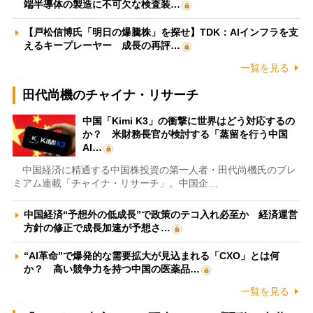
端半導体の製造に不可欠な検査装…
【戸松信博氏「明日の爆騰株」を探せ】TDK：AIインフラを支
えるキープレーヤー 成長の再評…
一覧を見る
田代尚機のチャイナ・リサーチ
中国「Kimi K3」の衝撃に世界はどう対応するの
か？ 米財務長官が検討する「蒸留を行う中国
AI…
中国経済に精通する中国株投資の第一人者・田代尚機氏のプレ
ミアム連載「チャイナ・リサーチ」。中国企…
中国経済“予想外の低成長”で政策のテコ入れ必至か 経済運営
方針の修正で成長加速が予想さ…
“AI革命”で爆発的な需要拡大が見込まれる「CXO」とは何
か？ 高い競争力を持つ中国の医薬品…
一覧を見る