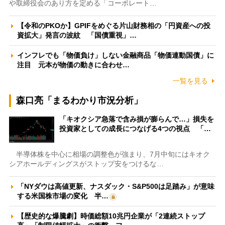
や取締役会のあり方を定める「コーポレート…
【令和のPKOか】GPIFをめぐる片山財務相の「円資産への投
資拡大」発言の波紋 「国債重視」…
インフレでも「物価負け」しない金融商品「物価連動国債」に
注目 元本が物価の動きに合わせ…
一覧を見る
森口亮「まるわかり市況分析」
「キオクシア急落で含み損が膨らんで…」損失を
投資家としての成長につなげる4つの視点 「…
半導体株を中心に相場の調整色が強まり、7月中旬にはキオク
シアホールディングスがストップ安をつけるな…
「NYダウは高値更新、ナスダック・S&P500は足踏み」が意味
する米国株市場の変化 半…
【歴史的な爆騰劇】時価総額10兆円企業が「2連続ストップ