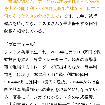
『
最強の億り人・テスタさんが長期保有する5銘柄
を実名公開！利回り6％超え高配当株から、日本に
何かあったときの分散先まで
』では、長年、試行
錯誤を続けてきたテスタさんが長期保有する個別
銘柄を紹介している。
【プロフィール】
テスタ／兵庫県生まれ。2005年に元手300万円で株
式投資を始め、専業トレーダーに。幾多の市場暴
落で退場するトレーダーが続出するなか、毎年利
益を上げ続け、2021年8月に累計利益50億円、
2024年2月には同100億円を達成。2014年からは全
国の児童養護施設への寄付を継続的に行なってい
る。著書に『マンガでわかるテスタの株式投資』
（大和書房）など。2月15日発売の『DIME』4月号