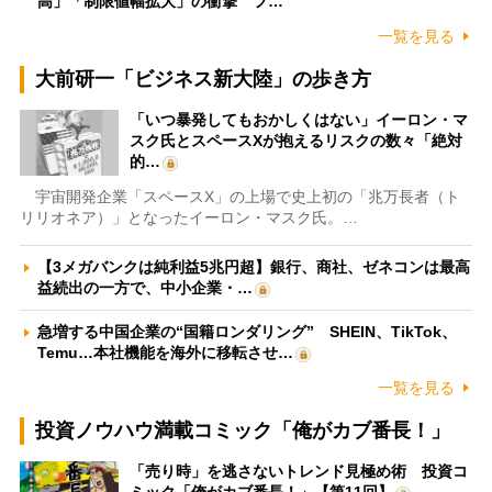
高」「制限値幅拡大」の衝撃 フ…
一覧を見る
大前研一「ビジネス新大陸」の歩き方
「いつ暴発してもおかしくはない」イーロン・マ
スク氏とスペースXが抱えるリスクの数々「絶対
的…
宇宙開発企業「スペースX」の上場で史上初の「兆万長者（ト
リリオネア）」となったイーロン・マスク氏。…
【3メガバンクは純利益5兆円超】銀行、商社、ゼネコンは最高
益続出の一方で、中小企業・…
急増する中国企業の“国籍ロンダリング” SHEIN、TikTok、
Temu…本社機能を海外に移転させ…
一覧を見る
投資ノウハウ満載コミック「俺がカブ番長！」
「売り時」を逃さないトレンド見極め術 投資コ