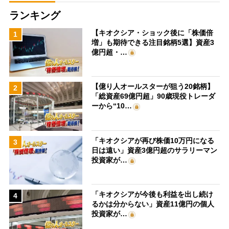
ランキング
【キオクシア・ショック後に「株価倍
1
増」も期待できる注目銘柄5選】資産3
億円超・…
【億り人オールスターが狙う20銘柄】
2
「総資産69億円超」90歳現役トレーダ
ーから“10…
「キオクシアが再び株価10万円になる
3
日は遠い」資産3億円超のサラリーマン
投資家が…
「キオクシアが今後も利益を出し続け
4
るかは分からない」資産11億円の個人
投資家が…