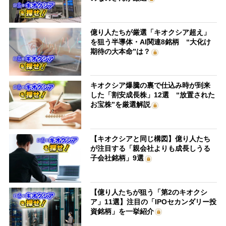
億り人たちが厳選「キオクシア超え」
を狙う半導体・AI関連8銘柄 “大化け
期待の大本命”は？
キオクシア爆騰の裏で仕込み時が到来
した「割安成長株」12選 “放置された
お宝株”を厳選解説
【キオクシアと同じ構図】億り人たち
が注目する「親会社よりも成長しうる
子会社銘柄」9選
【億り人たちが狙う「第2のキオクシ
ア」11選】注目の「IPOセカンダリー投
資銘柄」を一挙紹介