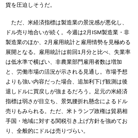
貨を圧迫しそうだ。
ただ、米経済指標は製造業の景況感が悪化し、
ドル売り地合いが続く。今週は2月ISM製造業・非
製造業のほか、2月雇用統計と雇用情勢を見極める
展開となる。雇用統計は前回1月分と比べ、失業率
は低水準で横ばい、非農業部門雇用者数は増加
と、労働市場の活況が示される見通し。市場予想
よりも強い内容だった場合、追加利下げ観測は後
退しドルに買戻しが強まるだろう。足元の米経済
指標は弱さが目立ち、景気腰折れ懸念によるドル
売りもみられる。ただ、米トランプ政権は貿易相
手国・地域に対する関税引き上げ方針を強めてお
り、全般的にドルは売りづらい。