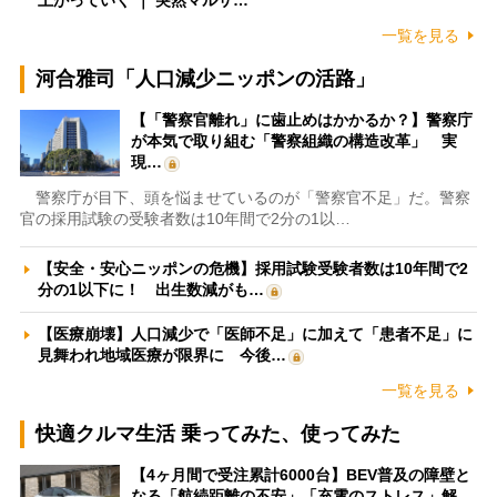
上がっていく ｜ 突然マルサ…
一覧を見る
河合雅司「人口減少ニッポンの活路」
【「警察官離れ」に歯止めはかかるか？】警察庁
が本気で取り組む「警察組織の構造改革」 実
現…
警察庁が目下、頭を悩ませているのが「警察官不足」だ。警察
官の採用試験の受験者数は10年間で2分の1以…
【安全・安心ニッポンの危機】採用試験受験者数は10年間で2
分の1以下に！ 出生数減がも…
【医療崩壊】人口減少で「医師不足」に加えて「患者不足」に
見舞われ地域医療が限界に 今後…
一覧を見る
快適クルマ生活 乗ってみた、使ってみた
【4ヶ月間で受注累計6000台】BEV普及の障壁と
なる「航続距離の不安」「充電のストレス」解