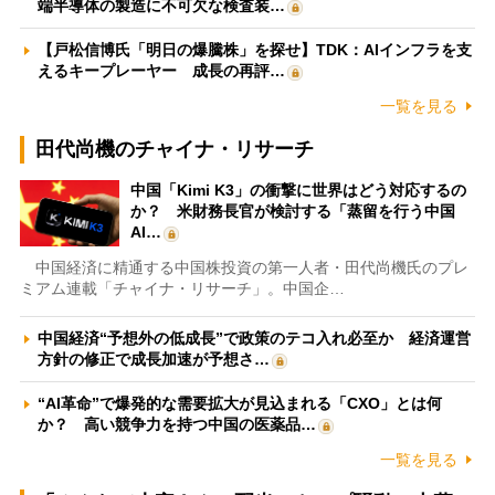
端半導体の製造に不可欠な検査装…
【戸松信博氏「明日の爆騰株」を探せ】TDK：AIインフラを支
えるキープレーヤー 成長の再評…
一覧を見る
田代尚機のチャイナ・リサーチ
中国「Kimi K3」の衝撃に世界はどう対応するの
か？ 米財務長官が検討する「蒸留を行う中国
AI…
中国経済に精通する中国株投資の第一人者・田代尚機氏のプレ
ミアム連載「チャイナ・リサーチ」。中国企…
中国経済“予想外の低成長”で政策のテコ入れ必至か 経済運営
方針の修正で成長加速が予想さ…
“AI革命”で爆発的な需要拡大が見込まれる「CXO」とは何
か？ 高い競争力を持つ中国の医薬品…
一覧を見る