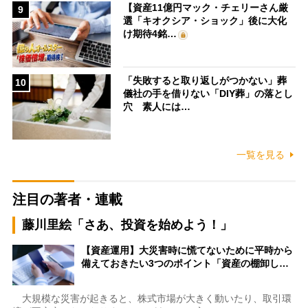
【資産11億円マック・チェリーさん厳
9
選「キオクシア・ショック」後に大化
け期待4銘…
「失敗すると取り返しがつかない」葬
10
儀社の手を借りない「DIY葬」の落とし
穴 素人には…
一覧を見る
注目の著者・連載
藤川里絵「さあ、投資を始めよう！」
【資産運用】大災害時に慌てないために平時から
備えておきたい3つのポイント「資産の棚卸し…
大規模な災害が起きると、株式市場が大きく動いたり、取引環