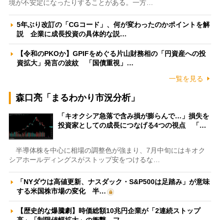
境が不安定になったりすることがある。一方…
5年ぶり改訂の「CGコード」、何が変わったのかポイントを解
説 企業に成長投資の具体的な説…
【令和のPKOか】GPIFをめぐる片山財務相の「円資産への投
資拡大」発言の波紋 「国債重視」…
一覧を見る
森口亮「まるわかり市況分析」
「キオクシア急落で含み損が膨らんで…」損失を
投資家としての成長につなげる4つの視点 「…
半導体株を中心に相場の調整色が強まり、7月中旬にはキオク
シアホールディングスがストップ安をつけるな…
「NYダウは高値更新、ナスダック・S&P500は足踏み」が意味
する米国株市場の変化 半…
【歴史的な爆騰劇】時価総額10兆円企業が「2連続ストップ