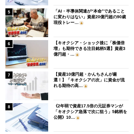
「AI・半導体関連が“本命”であること
5
に変わりはない」資産20億円超の90歳
現役トレー…
【キオクシア・ショック後に「株価倍
6
増」も期待できる注目銘柄5選】資産3
億円超・…
【資産10億円超・かんちさんが厳
7
選！】「キオクシアの次」に資金が流
れる期待の高…
《2年弱で資産17.5倍の元証券マンが
8
「キオクシア急落で次に狙う」5銘柄を
公開》10…