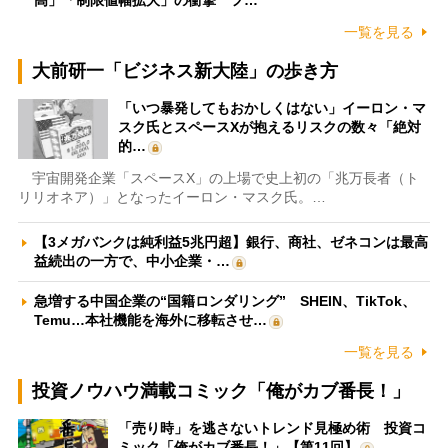
高」「制限値幅拡大」の衝撃 フ…
一覧を見る
大前研一「ビジネス新大陸」の歩き方
「いつ暴発してもおかしくはない」イーロン・マ
スク氏とスペースXが抱えるリスクの数々「絶対
的…
宇宙開発企業「スペースX」の上場で史上初の「兆万長者（ト
リリオネア）」となったイーロン・マスク氏。…
【3メガバンクは純利益5兆円超】銀行、商社、ゼネコンは最高
益続出の一方で、中小企業・…
急増する中国企業の“国籍ロンダリング” SHEIN、TikTok、
Temu…本社機能を海外に移転させ…
一覧を見る
投資ノウハウ満載コミック「俺がカブ番長！」
「売り時」を逃さないトレンド見極め術 投資コ
ミック「俺がカブ番長！」【第11回】