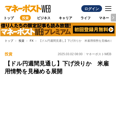
ログイン
トップ
投資
ビジネス
キャリア
ライフ
マネー
トップ
投資
FX
【ドル円週間見通し】下げ渋りか 米雇用情勢を見極める展
投資
2025.03.02 08:00
マネーポストWEB
【ドル円週間見通し】下げ渋りか 米雇
用情勢を見極める展開
Loaded
:
97.10%
/
Unmute