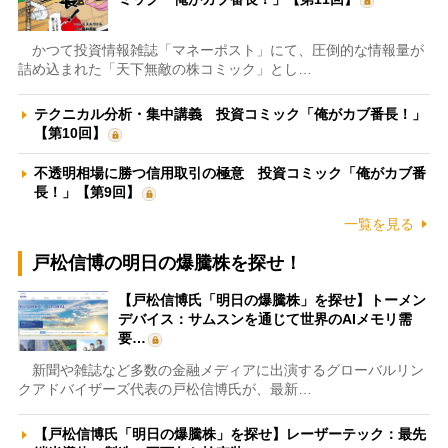
かつて投資情報雑誌「マネーポスト」にて、圧倒的な情報量が
詰め込まれた「天下無敵の株コミック」とし…
テクニカル分析・集中講義 投資コミック「俺がカブ番長！」
【第10回】
不透明相場に勝つ信用取引の極意 投資コミック「俺がカブ番
長！」【第9回】
一覧を見る
戸松信博の明日の爆騰株を探せ！
【戸松信博氏「明日の爆騰株」を探せ】トーメン
デバイス：サムスンを通じて世界のAIメモリ需
要…
新聞や雑誌など多数の金融メディアに出演するグローバルリン
クアドバイザーズ代表の戸松信博氏が、最新…
【戸松信博氏「明日の爆騰株」を探せ】レーザーテック：最先