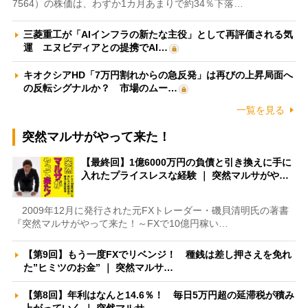
7564）の株価は、わずか1カ月あまりで約34％下落…
三菱重工が「AIインフラの新たな主役」として再評価される気
運 エヌビディアとの提携でAI…
キオクシアHD「7万円割れからの急反発」は再びの上昇局面へ
の反転シグナルか？ 市場のムー…
一覧を見る
突然マルサがやって来た！
【最終回】1億6000万円の負債と引き換えに手に
入れたプライスレスな経験 ｜ 突然マルサがや…
2009年12月に発行された元FXトレーダー・磯貝清明氏の著書
『突然マルサがやって来た！～FXで10億円稼い…
【第9回】もう一度FXでリベンジ！ 種銭は差し押さえを免れ
た”ヒミツのお金” ｜ 突然マルサ…
【第8回】年利はなんと14.6％！ 毎日5万円超の延滞税が積み