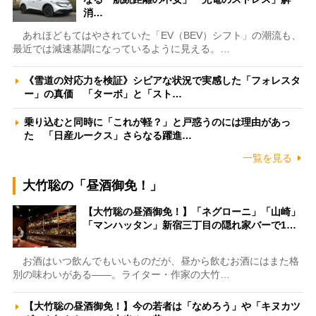
消…
あれほどもてはやされていた「EV（BEV）シフト」の潮流も、
最近では減速基調になっているように見える。…
《雪道の対応力を検証》シビアな状況で実感した「フォレスタ
ー」の真価 「ターボ」と「スト…
乗り込むと同時に「これが軽？」と戸惑うのには理由があっ
た 「日産ルークス」さらなる躍進…
一覧を見る
大竹聡の「昼酒御免！」
【大竹聡の昼酒御免！】「ネグローニ」「山崎」
「マンハッタン」新宿三丁目の隠れ家バーで1…
お酒はいつ飲んでもいいものだが、昼から飲むお酒にはまた格
別の味わいがある――。ライター・作家の大竹…
【大竹聡の昼酒御免！】今の若者は「なめろう」や「キヌカツ