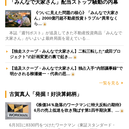
「みんなで大家さん」配当ストップ騒動の内幕
《ついに見えた問題の核心》「みんなで大家さ
ん」2000億円超不動産投資トラブル“異常なく
ら…
本誌『週刊ポスト』が追及してきた不動産投資商品「みんなで
大家さん」がいよいよ最終局面を迎えている…
【独走スクープ・みんなで大家さん】二転三転した“成田プロ
ジェクト”の計画変更の裏で起き…
【追及スクープ・みんなで大家さん】独占入手“内部議事録”で
明かされる柳瀬健一・代表の思…
一覧を見る
古賀真人「発掘！好決算銘柄」
《株価34％急落のワークマンに特大反転の期待》
6月の売上低迷を吹き飛ばす第1四半期決算、…
6月3日に8330円をつけたワークマン（東証スタンダード・