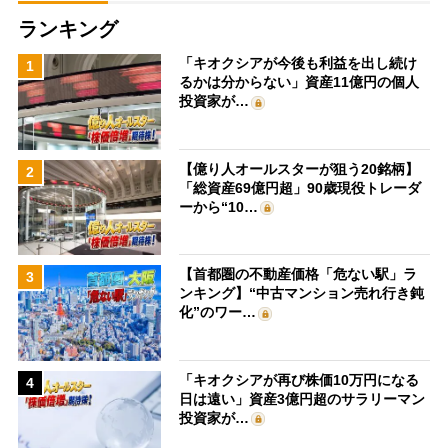
ランキング
「キオクシアが今後も利益を出し続け
1
るかは分からない」資産11億円の個人
投資家が…
【億り人オールスターが狙う20銘柄】
2
「総資産69億円超」90歳現役トレーダ
ーから“10…
【首都圏の不動産価格「危ない駅」ラ
3
ンキング】“中古マンション売れ行き鈍
化”のワー…
「キオクシアが再び株価10万円になる
4
日は遠い」資産3億円超のサラリーマン
投資家が…