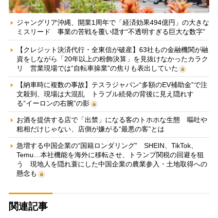
ジャングリア沖縄、開業1周年で「経済効果494億円」の大きな
ミスリード 事業の苦戦を覆い隠す“不透明すぎる巨大な数字”
【クレジット決済代行・全東信が破産】63社もの金融機関が融
資をしながら「20年以上の粉飾決算」を見抜けなかったカラク
リ 営業現場では“自転車操業”の焦りも表出していた
【納車時に複数の事故】テスラジャパン“多額のEV補助金”で注
文殺到、現場は大混乱 トラブル続発の背後に見え隠れす
る“イーロンの右腕”の影
お酒を提供する店で「出禁」になる客のトホホな生態 嘔吐や
粗相だけじゃない、店側が嫌がる“最悪の客”とは
急増する中国企業の“国籍ロンダリング” SHEIN、TikTok、
Temu…本社機能を海外に移転させ、トランプ関税の回避を狙
う 現地人を隠れ蓑にした中国企業の農業参入・土地取得への
懸念も
関連記事