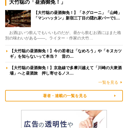
大竹聡の「昼酒御免！」
【大竹聡の昼酒御免！】「ネグローニ」「山崎」
「マンハッタン」新宿三丁目の隠れ家バーで1…
お酒はいつ飲んでもいいものだが、昼から飲むお酒にはまた格
別の味わいがある――。ライター・作家の大竹…
【大竹聡の昼酒御免！】今の若者は「なめろう」や「キヌカツ
ギ」を知らないって本当？ 昔の…
【大竹聡の昼酒御免！】京急線で多摩川越えて「川崎の大衆酒
場」へと昼酒旅 押し寄せるノス…
一覧を見る
著者・連載の一覧を見る