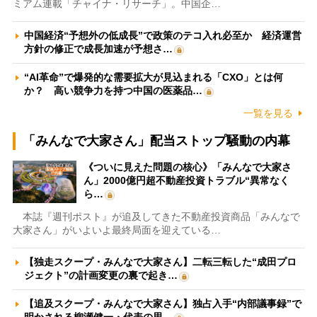
ミアム連載「チャイナ・リサーチ」。中国企…
中国経済“予想外の低成長”で政策のテコ入れ必至か 経済運営
方針の修正で成長加速が予想さ…
“AI革命”で爆発的な需要拡大が見込まれる「CXO」とは何
か？ 高い競争力を持つ中国の医薬品…
一覧を見る
「みんなで大家さん」配当ストップ騒動の内幕
《ついに見えた問題の核心》「みんなで大家さ
ん」2000億円超不動産投資トラブル“異常なく
ら…
本誌『週刊ポスト』が追及してきた不動産投資商品「みんなで
大家さん」がいよいよ最終局面を迎えている…
【独走スクープ・みんなで大家さん】二転三転した“成田プロ
ジェクト”の計画変更の裏で起き…
【追及スクープ・みんなで大家さん】独占入手“内部議事録”で