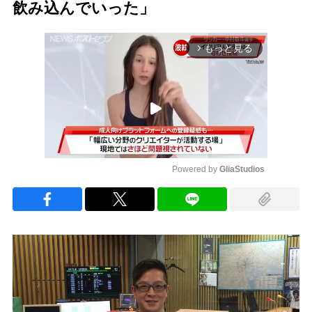
飲み込んでいった」
もっと見る
arrow_forward_ios
Powered by 
GliaStudios
Mute