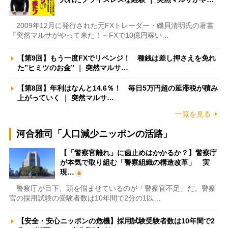
2009年12月に発行された元FXトレーダー・磯貝清明氏の著書
『突然マルサがやって来た！～FXで10億円稼い…
【第9回】もう一度FXでリベンジ！ 種銭は差し押さえを免れ
た”ヒミツのお金” ｜ 突然マルサ…
【第8回】年利はなんと14.6％！ 毎日5万円超の延滞税が積み
上がっていく ｜ 突然マルサ…
一覧を見る
河合雅司「人口減少ニッポンの活路」
【「警察官離れ」に歯止めはかかるか？】警察庁
が本気で取り組む「警察組織の構造改革」 実
現…
警察庁が目下、頭を悩ませているのが「警察官不足」だ。警察
官の採用試験の受験者数は10年間で2分の1以…
【安全・安心ニッポンの危機】採用試験受験者数は10年間で2