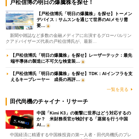
戸松信博の明日の爆騰株を探せ！
【戸松信博氏「明日の爆騰株」を探せ】トーメン
デバイス：サムスンを通じて世界のAIメモリ需
要…
新聞や雑誌など多数の金融メディアに出演するグローバルリン
クアドバイザーズ代表の戸松信博氏が、最新…
【戸松信博氏「明日の爆騰株」を探せ】レーザーテック：最先
端半導体の製造に不可欠な検査装…
【戸松信博氏「明日の爆騰株」を探せ】TDK：AIインフラを支
えるキープレーヤー 成長の再評…
一覧を見る
田代尚機のチャイナ・リサーチ
中国「Kimi K3」の衝撃に世界はどう対応するの
か？ 米財務長官が検討する「蒸留を行う中国
AI…
中国経済に精通する中国株投資の第一人者・田代尚機氏のプレ