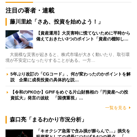
注目の著者・連載
藤川里絵「さあ、投資を始めよう！」
【資産運用】大災害時に慌てないために平時から
備えておきたい3つのポイント「資産の棚卸し…
大規模な災害が起きると、株式市場が大きく動いたり、取引環
境が不安定になったりすることがある。一方…
5年ぶり改訂の「CGコード」、何が変わったのかポイントを解
説 企業に成長投資の具体的な説…
【令和のPKOか】GPIFをめぐる片山財務相の「円資産への投
資拡大」発言の波紋 「国債重視」…
一覧を見る
森口亮「まるわかり市況分析」
「キオクシア急落で含み損が膨らんで…」損失を
投資家としての成長につなげる4つの視点 「…