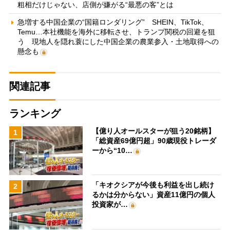
粗相だけじゃない、店側が嫌がる“最悪の客”とは
急増する中国企業の“国籍ロンダリング” SHEIN、TikTok、
Temu…本社機能を海外に移転させ、トランプ関税の回避を狙
う 現地人を隠れ蓑にした中国企業の農業参入・土地取得への
懸念も
関連記事
ランキング
【億り人オールスターが狙う20銘柄】
1
「総資産69億円超」90歳現役トレーダ
ーから“10…
「キオクシアが今後も利益を出し続け
2
るかは分からない」資産11億円の個人
投資家が…