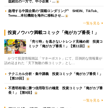
益続出の一方で、中小企業・…
急増する中国企業の“国籍ロンダリング” SHEIN、TikTok、
Temu…本社機能を海外に移転させ…
一覧を見る
投資ノウハウ満載コミック「俺がカブ番長！」
「売り時」を逃さないトレンド見極め術 投資コ
ミック「俺がカブ番長！」【第11回】
かつて投資情報雑誌「マネーポスト」にて、圧倒的な情報量が
詰め込まれた「天下無敵の株コミック」とし…
テクニカル分析・集中講義 投資コミック「俺がカブ番長！」
【第10回】
不透明相場に勝つ信用取引の極意 投資コミック「俺がカブ番
長！」【第9回】
一覧を見る