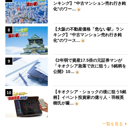
ンキング】“中古マンション売れ行き鈍
化”のワー…
【大阪の不動産価格「危ない駅」ラン
8
キング】“中古マンション売れ行き鈍
化”のワース…
《2年弱で資産17.5倍の元証券マンが
9
「キオクシア急落で次に狙う」5銘柄を
公開》10…
【キオクシア・ショックの後に狙う5銘
10
柄】イベント投資家の億り人・羽根英
樹氏が厳…
一覧を見る