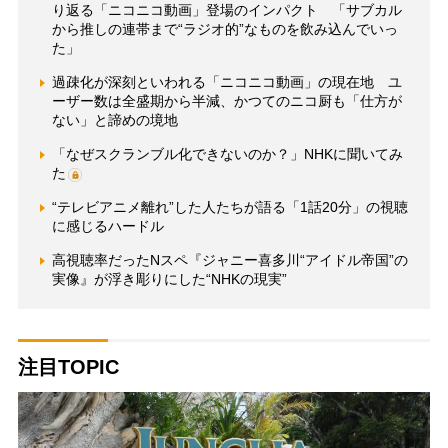
り返る「ニコニコ動画」登場のインパクト 「サブカル
から推しの連帯まで“ラジオ的”なものを飲み込んでいっ
た」
過疎化が深刻といわれる「ニコニコ動画」の現在地 ユ
ーザー数は全盛期から半減、かつてのニコ厨も「仕方が
ない」と諦めの境地
「なぜスクランブル化できないのか？」NHKに聞いてみ
た
“テレビアニメ離れ”した人たちが語る「1話20分」の視聴
に感じるハードル
高視聴率だったNスペ『ジャニー喜多川“アイドル帝国”の
実像』が浮き彫りにした“NHKの現実”
注目TOPIC