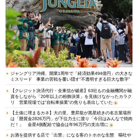
ジャングリア沖縄、開業1周年で「経済効果494億円」の大きな
ミスリード 事業の苦戦を覆い隠す“不透明すぎる巨大な数字”
【クレジット決済代行・全東信が破産】63社もの金融機関が融
資をしながら「20年以上の粉飾決算」を見抜けなかったカラク
リ 営業現場では“自転車操業”の焦りも表出していた
【土俵に埋まるカネ】大の里、豊昇龍が黒星続きの名古屋場所
は「懸賞金2826万円」が下位力士に渡り「今日はみんなで焼肉
だ！」 金星4個配給で協会は年96万円の支出増に
お酒を提供する店で「出禁」になる客のトホホな生態 嘔吐や