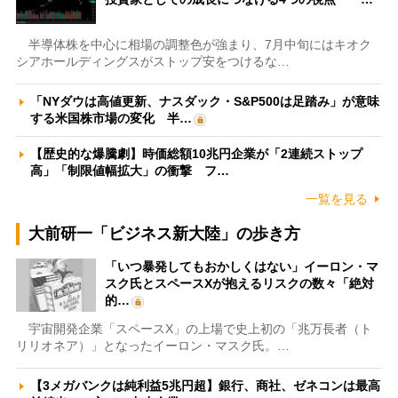
半導体株を中心に相場の調整色が強まり、7月中旬にはキオク
シアホールディングスがストップ安をつけるな…
「NYダウは高値更新、ナスダック・S&P500は足踏み」が意味
する米国株市場の変化 半…
【歴史的な爆騰劇】時価総額10兆円企業が「2連続ストップ
高」「制限値幅拡大」の衝撃 フ…
一覧を見る
大前研一「ビジネス新大陸」の歩き方
「いつ暴発してもおかしくはない」イーロン・マ
スク氏とスペースXが抱えるリスクの数々「絶対
的…
宇宙開発企業「スペースX」の上場で史上初の「兆万長者（ト
リリオネア）」となったイーロン・マスク氏。…
【3メガバンクは純利益5兆円超】銀行、商社、ゼネコンは最高