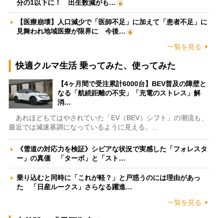
分の1以下に！ 出生数減がも…
【医療崩壊】人口減少で「医師不足」に加えて「患者不足」に
見舞われ地域医療が限界に 今後…
一覧を見る
快適クルマ生活 乗ってみた、使ってみた
【4ヶ月間で受注累計6000台】BEV普及の障壁と
なる「航続距離の不安」「充電のストレス」解
消…
あれほどもてはやされていた「EV（BEV）シフト」の潮流も、
最近では減速基調になっているように見える。…
《雪道の対応力を検証》シビアな状況で実感した「フォレスタ
ー」の真価 「ターボ」と「スト…
乗り込むと同時に「これが軽？」と戸惑うのには理由があっ
た 「日産ルークス」さらなる躍進…
一覧を見る