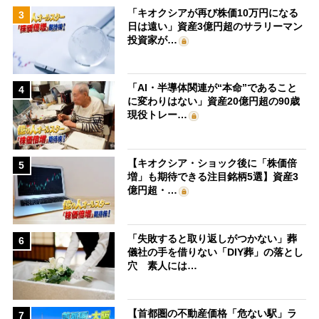
「キオクシアが再び株価10万円になる
3
日は遠い」資産3億円超のサラリーマン
投資家が…
「AI・半導体関連が“本命”であること
4
に変わりはない」資産20億円超の90歳
現役トレー…
【キオクシア・ショック後に「株価倍
5
増」も期待できる注目銘柄5選】資産3
億円超・…
「失敗すると取り返しがつかない」葬
6
儀社の手を借りない「DIY葬」の落とし
穴 素人には…
【首都圏の不動産価格「危ない駅」ラ
7