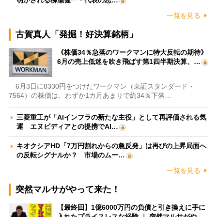
明かされる柳瀬健一・代表の思…
一覧を見る
古賀真人「発掘！好決算銘柄」
《株価34％急落のワークマンに特大反転の期待》
6月の売上低迷を吹き飛ばす第1四半期決算、…
6月3日に8330円をつけたワークマン（東証スタンダード・
7564）の株価は、わずか1カ月あまりで約34％下落…
三菱重工が「AIインフラの新たな主役」として再評価される気
運 エヌビディアとの提携でAI…
キオクシアHD「7万円割れからの急反発」は再びの上昇局面へ
の反転シグナルか？ 市場のムー…
一覧を見る
突然マルサがやって来た！
【最終回】1億6000万円の負債と引き換えに手に
入れたプライスレスな経験 ｜ 突然マルサがや…