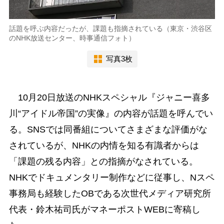
話題を呼ぶ内容だったが、課題も指摘されている（東京・渋谷区
のNHK放送センター、時事通信フォト）
写真3枚
10月20日放送のNHKスペシャル『ジャニー喜多
川“アイドル帝国”の実像』の内容が話題を呼んでい
る。SNSでは同番組についてさまざまな評価がな
されているが、NHKの内情を知る有識者からは
「課題の残る内容」との指摘がなされている。
NHKでドキュメンタリー制作などに従事し、Nスペ
事務局も経験したOBである次世代メディア研究所
代表・鈴木祐司氏がマネーポストWEBに寄稿し