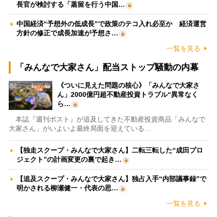
長官が検討する「蒸留を行う中国…
中国経済“予想外の低成長”で政策のテコ入れ必至か 経済運営
方針の修正で成長加速が予想さ…
一覧を見る
「みんなで大家さん」配当ストップ騒動の内幕
《ついに見えた問題の核心》「みんなで大家さ
ん」2000億円超不動産投資トラブル“異常なく
ら…
本誌『週刊ポスト』が追及してきた不動産投資商品「みんなで
大家さん」がいよいよ最終局面を迎えている…
【独走スクープ・みんなで大家さん】二転三転した“成田プロ
ジェクト”の計画変更の裏で起き…
【追及スクープ・みんなで大家さん】独占入手“内部議事録”で
明かされる柳瀬健一・代表の思…
一覧を見る