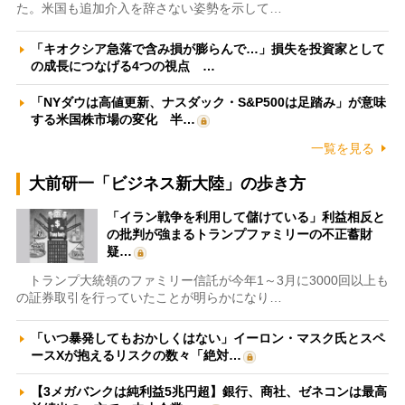
た。米国も追加介入を辞さない姿勢を示して…
「キオクシア急落で含み損が膨らんで…」損失を投資家として
の成長につなげる4つの視点 …
「NYダウは高値更新、ナスダック・S&P500は足踏み」が意味
する米国株市場の変化 半…
一覧を見る
大前研一「ビジネス新大陸」の歩き方
「イラン戦争を利用して儲けている」利益相反と
の批判が強まるトランプファミリーの不正蓄財
疑…
トランプ大統領のファミリー信託が今年1～3月に3000回以上も
の証券取引を行っていたことが明らかになり…
「いつ暴発してもおかしくはない」イーロン・マスク氏とスペ
ースXが抱えるリスクの数々「絶対…
【3メガバンクは純利益5兆円超】銀行、商社、ゼネコンは最高