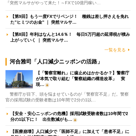
『突然マルサがやって来た！～FXで10億円稼い…
【第9回】もう一度FXでリベンジ！ 種銭は差し押さえを免れ
た”ヒミツのお金” ｜ 突然マルサ…
【第8回】年利はなんと14.6％！ 毎日5万円超の延滞税が積み
上がっていく ｜ 突然マルサ…
一覧を見る
河合雅司「人口減少ニッポンの活路」
【「警察官離れ」に歯止めはかかるか？】警察庁
が本気で取り組む「警察組織の構造改革」 実
現…
警察庁が目下、頭を悩ませているのが「警察官不足」だ。警察
官の採用試験の受験者数は10年間で2分の1以…
【安全・安心ニッポンの危機】採用試験受験者数は10年間で2
分の1以下に！ 出生数減がも…
【医療崩壊】人口減少で「医師不足」に加えて「患者不足」に