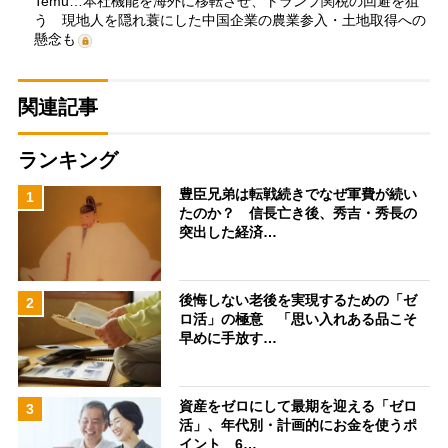
Temu…本社機能を海外に移転させ、トランプ関税の回避を狙
う 現地人を隠れ蓑にした中国企業の農業参入・土地取得への
懸念も
関連記事
ランキング
豊臣兄弟は転戦続きでなぜ軍費が続い
1
たのか？ 信長亡き後、秀吉・秀長の
突出した経済…
後悔しない老後を実現するための「ゼ
2
ロ活」の極意 「思い入れある品こそ
早めに手放す…
資産をゼロにして最期を迎える「ゼロ
3
活」、年代別・計画的にお金を使うポ
イント 6…