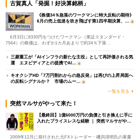
古賀真人「発掘！好決算銘柄」
《株価34％急落のワークマンに特大反転の期待》
6月の売上低迷を吹き飛ばす第1四半期決算、…
6月3日に8330円をつけたワークマン（東証スタンダード・
7564）の株価は、わずか1カ月あまりで約34％下落…
三菱重工が「AIインフラの新たな主役」として再評価される気
運 エヌビディアとの提携でAI…
キオクシアHD「7万円割れからの急反発」は再びの上昇局面へ
の反転シグナルか？ 市場のムー…
一覧を見る
突然マルサがやって来た！
【最終回】1億6000万円の負債と引き換えに手に
入れたプライスレスな経験 ｜ 突然マルサがや…
2009年12月に発行された元FXトレーダー・磯貝清明氏の著書