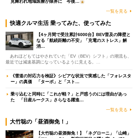
見舞われ地域医療が限界に 今後…
一覧を見る
快適クルマ生活 乗ってみた、使ってみた
【4ヶ月間で受注累計6000台】BEV普及の障壁と
なる「航続距離の不安」「充電のストレス」解
消…
あれほどもてはやされていた「EV（BEV）シフト」の潮流も、
最近では減速基調になっているように見える。…
《雪道の対応力を検証》シビアな状況で実感した「フォレスタ
ー」の真価 「ターボ」と「スト…
乗り込むと同時に「これが軽？」と戸惑うのには理由があっ
た 「日産ルークス」さらなる躍進…
一覧を見る
大竹聡の「昼酒御免！」
【大竹聡の昼酒御免！】「ネグローニ」「山崎」