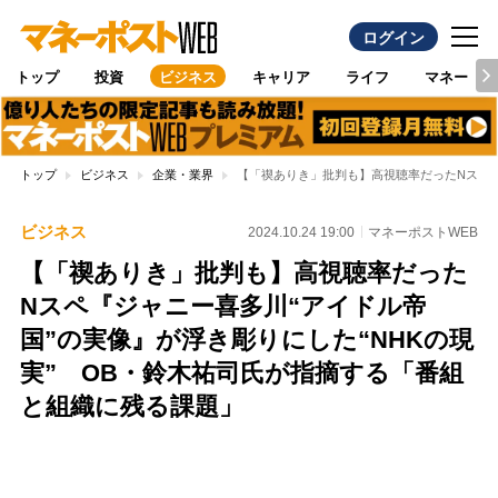
ログイン
トップ
投資
ビジネス
キャリア
ライフ
マネー
トップ
ビジネス
企業・業界
【「禊ありき」批判も】高視聴率だったNスペ『
ビジネス
2024.10.24 19:00
マネーポストWEB
【「禊ありき」批判も】高視聴率だった
Nスペ『ジャニー喜多川“アイドル帝
国”の実像』が浮き彫りにした“NHKの現
実” OB・鈴木祐司氏が指摘する「番組
と組織に残る課題」
Loaded
:
100.00%
/
Unmute