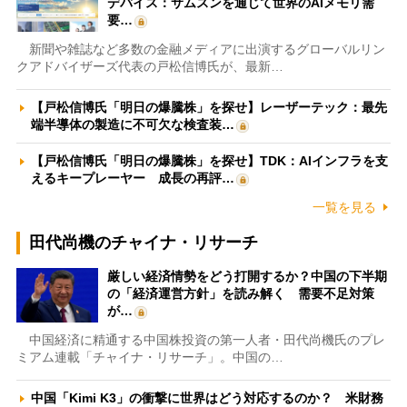
デバイス：サムスンを通じて世界のAIメモリ需
要…
新聞や雑誌など多数の金融メディアに出演するグローバルリン
クアドバイザーズ代表の戸松信博氏が、最新…
【戸松信博氏「明日の爆騰株」を探せ】レーザーテック：最先
端半導体の製造に不可欠な検査装…
【戸松信博氏「明日の爆騰株」を探せ】TDK：AIインフラを支
えるキープレーヤー 成長の再評…
一覧を見る
田代尚機のチャイナ・リサーチ
厳しい経済情勢をどう打開するか？中国の下半期
の「経済運営方針」を読み解く 需要不足対策
が…
中国経済に精通する中国株投資の第一人者・田代尚機氏のプレ
ミアム連載「チャイナ・リサーチ」。中国の…
中国「Kimi K3」の衝撃に世界はどう対応するのか？ 米財務