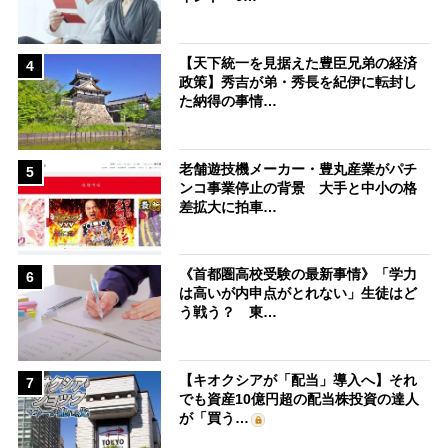
【天下統一を見据えた豊臣兄弟の経済
4
政策】秀吉が弟・秀長を紀伊に転封し
た納得の事情…
老舗遊技機メーカー・豊丸産業がパチ
5
ンコ事業停止の背景 大手と中小の格
差拡大に拍車…
《首都圏高校受験の最新事情》「学力
6
は高いが内申点がとれない」生徒はど
う戦う？ 東…
【キオクシアが「配当」導入へ】それ
7
でも資産10億円超の配当株投資の達人
が「買う…