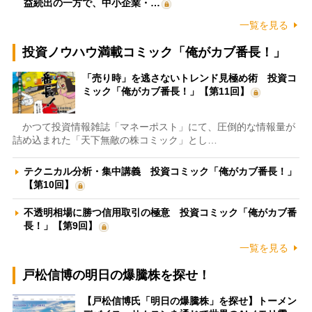
益続出の一方で、中小企業・…
一覧を見る
投資ノウハウ満載コミック「俺がカブ番長！」
「売り時」を逃さないトレンド見極め術 投資コ
ミック「俺がカブ番長！」【第11回】
かつて投資情報雑誌「マネーポスト」にて、圧倒的な情報量が
詰め込まれた「天下無敵の株コミック」とし…
テクニカル分析・集中講義 投資コミック「俺がカブ番長！」
【第10回】
不透明相場に勝つ信用取引の極意 投資コミック「俺がカブ番
長！」【第9回】
一覧を見る
戸松信博の明日の爆騰株を探せ！
【戸松信博氏「明日の爆騰株」を探せ】トーメン