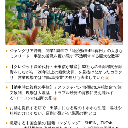
ジャングリア沖縄、開業1周年で「経済効果494億円」の大きな
ミスリード 事業の苦戦を覆い隠す“不透明すぎる巨大な数字”
【クレジット決済代行・全東信が破産】63社もの金融機関が融
資をしながら「20年以上の粉飾決算」を見抜けなかったカラク
リ 営業現場では“自転車操業”の焦りも表出していた
【納車時に複数の事故】テスラジャパン“多額のEV補助金”で注
文殺到、現場は大混乱 トラブル続発の背後に見え隠れす
る“イーロンの右腕”の影
お酒を提供する店で「出禁」になる客のトホホな生態 嘔吐や
粗相だけじゃない、店側が嫌がる“最悪の客”とは
急増する中国企業の“国籍ロンダリング” SHEIN、TikTok、