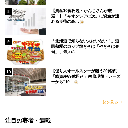
【資産10億円超・かんちさんが厳
8
選！】「キオクシアの次」に資金が流
れる期待の高…
「北海道で知らない人はいない！」道
9
民熱愛のカップ焼きそば「やきそば弁
当」、最大の…
【億り人オールスターが狙う20銘柄】
10
「総資産69億円超」90歳現役トレーダ
ーから“10…
一覧を見る
注目の著者・連載