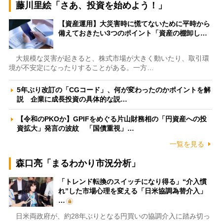
藤川里絵「さあ、投資を始めよう！」
【資産運用】大災害時に慌てないために平時から
備えておきたい3つのポイント「資産の棚卸し…
大規模な災害が起きると、株式市場が大きく動いたり、取引環
境が不安定になったりすることがある。一方…
5年ぶり改訂の「CGコード」、何が変わったのかポイントを解
説 企業に成長投資の具体的な説…
【令和のPKOか】GPIFをめぐる片山財務相の「円資産への投
資拡大」発言の波紋 「国債重視」…
一覧を見る
森口亮「まるわかり市況分析」
「トレンド転換のスイッチになり得る」“介入慣
れ”した市場心理を変える「日米協調為替介入」
…
日米両政府が、約28年ぶりとなる円買いの協調介入に踏み切っ