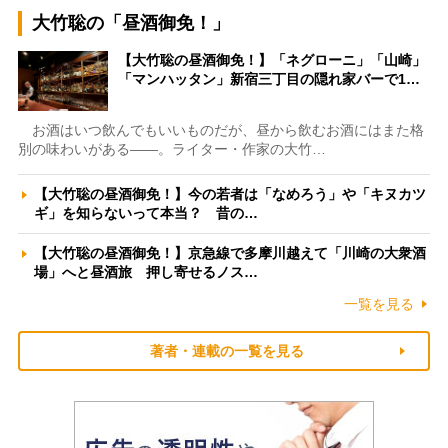
大竹聡の「昼酒御免！」
【大竹聡の昼酒御免！】「ネグローニ」「山崎」
「マンハッタン」新宿三丁目の隠れ家バーで1…
お酒はいつ飲んでもいいものだが、昼から飲むお酒にはまた格
別の味わいがある――。ライター・作家の大竹…
【大竹聡の昼酒御免！】今の若者は「なめろう」や「キヌカツ
ギ」を知らないって本当？ 昔の…
【大竹聡の昼酒御免！】京急線で多摩川越えて「川崎の大衆酒
場」へと昼酒旅 押し寄せるノス…
一覧を見る
著者・連載の一覧を見る