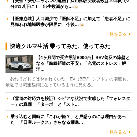
【安全・安心ニッポンの危機】採用試験受験者数は10年間で2
分の1以下に！ 出生数減がも…
【医療崩壊】人口減少で「医師不足」に加えて「患者不足」に
見舞われ地域医療が限界に 今後…
一覧を見る
快適クルマ生活 乗ってみた、使ってみた
【4ヶ月間で受注累計6000台】BEV普及の障壁と
なる「航続距離の不安」「充電のストレス」解
消…
あれほどもてはやされていた「EV（BEV）シフト」の潮流も、
最近では減速基調になっているように見える。…
《雪道の対応力を検証》シビアな状況で実感した「フォレスタ
ー」の真価 「ターボ」と「スト…
乗り込むと同時に「これが軽？」と戸惑うのには理由があっ
た 「日産ルークス」さらなる躍進…
一覧を見る