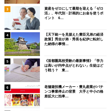
資産をゼロにして最期を迎える「ゼロ
3
活」、年代別・計画的にお金を使うポ
イント 6…
【天下統一を見据えた豊臣兄弟の経済
4
政策】秀吉が弟・秀長を紀伊に転封し
た納得の事情…
《首都圏高校受験の最新事情》「学力
5
は高いが内申点がとれない」生徒はど
う戦う？ 東…
老舗遊技機メーカー・豊丸産業がパチ
6
ンコ事業停止の背景 大手と中小の格
差拡大に拍車…