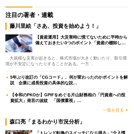
注目の著者・連載
藤川里絵「さあ、投資を始めよう！」
【資産運用】大災害時に慌てないために平時から
備えておきたい3つのポイント「資産の棚卸し…
大規模な災害が起きると、株式市場が大きく動いたり、取引環
境が不安定になったりすることがある。一方…
5年ぶり改訂の「CGコード」、何が変わったのかポイントを解
説 企業に成長投資の具体的な説…
【令和のPKOか】GPIFをめぐる片山財務相の「円資産への投
資拡大」発言の波紋 「国債重視」…
一覧を見る
森口亮「まるわかり市況分析」
「トレンド転換のスイッチになり得る」“介入慣