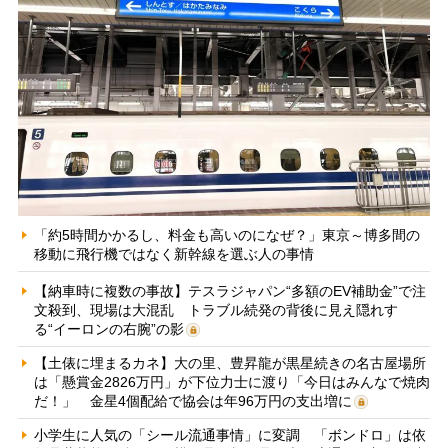
「約5時間かかるし、料金も高いのになぜ？」東京～博多間の
移動に飛行機ではなく新幹線を選ぶ人の事情
【納車時に複数の事故】テスラジャパン“多額のEV補助金”で注
文殺到、現場は大混乱 トラブル続発の背後に見え隠れす
る“イーロンの右腕”の影
【土俵に埋まるカネ】大の里、豊昇龍が黒星続きの名古屋場所
は「懸賞金2826万円」が下位力士に渡り「今日はみんなで焼肉
だ！」 金星4個配給で協会は年96万円の支出増に
小学生に人気の「シール流通事情」に変調 「ボンドロ」は依