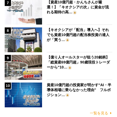
【資産10億円超・かんちさんが厳
7
選！】「キオクシアの次」に資金が流
れる期待の高…
【キオクシアが「配当」導入へ】それ
8
でも資産10億円超の配当株投資の達人
が「買う…
【億り人オールスターが狙う20銘柄】
9
「総資産69億円超」90歳現役トレーダ
ーから“10…
資産10億円超の投資家が明かす“AI・半
10
導体相場に乗らなかった理由” フルポ
ジション…
一覧を見る