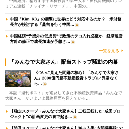
中国経済に精通する中国株投資の第一人者・田代尚機氏のプレ
ミアム連載「チャイナ・リサーチ」。中国の…
中国「Kimi K3」の衝撃に世界はどう対応するのか？ 米財務
長官が検討する「蒸留を行う中国…
中国経済“予想外の低成長”で政策のテコ入れ必至か 経済運営
方針の修正で成長加速が予想さ…
一覧を見る
「みんなで大家さん」配当ストップ騒動の内幕
《ついに見えた問題の核心》「みんなで大家さ
ん」2000億円超不動産投資トラブル“異常なく
ら…
本誌『週刊ポスト』が追及してきた不動産投資商品「みんなで
大家さん」がいよいよ最終局面を迎えている…
【独走スクープ・みんなで大家さん】二転三転した“成田プロ
ジェクト”の計画変更の裏で起き…
【追及スクープ・みんなで大家さん】独占入手“内部議事録”で