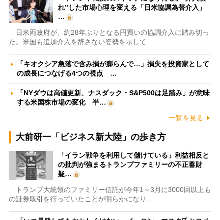
れ”した市場心理を変える「日米協調為替介入」
…
日米両政府が、約28年ぶりとなる円買いの協調介入に踏み切っ
た。米国も追加介入を辞さない姿勢を示して…
「キオクシア急落で含み損が膨らんで…」損失を投資家として
の成長につなげる4つの視点 …
「NYダウは高値更新、ナスダック・S&P500は足踏み」が意味
する米国株市場の変化 半…
一覧を見る
大前研一「ビジネス新大陸」の歩き方
「イラン戦争を利用して儲けている」利益相反と
の批判が強まるトランプファミリーの不正蓄財
疑…
トランプ大統領のファミリー信託が今年1～3月に3000回以上も
の証券取引を行っていたことが明らかになり…