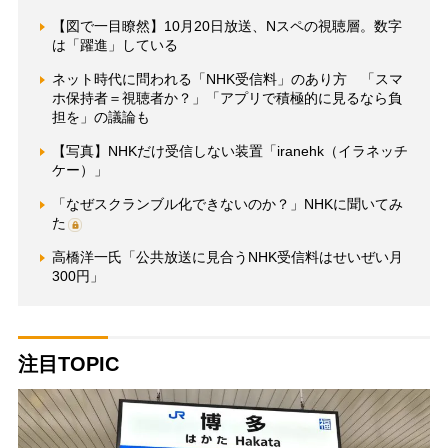
【図で一目瞭然】10月20日放送、Nスペの視聴層。数字
は「躍進」している
ネット時代に問われる「NHK受信料」のあり方 「スマ
ホ保持者＝視聴者か？」「アプリで積極的に見るなら負
担を」の議論も
【写真】NHKだけ受信しない装置「iranehk（イラネッチ
ケー）」
「なぜスクランブル化できないのか？」NHKに聞いてみ
た
高橋洋一氏「公共放送に見合うNHK受信料はせいぜい月
300円」
注目TOPIC