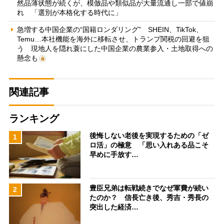
然品薄状態が続くが、模倣品や類似品が大量流通し一部で値崩
れ 「選別が本格化する時代に」
急増する中国企業の“国籍ロンダリング” SHEIN、TikTok、
Temu…本社機能を海外に移転させ、トランプ関税の回避を狙
う 現地人を隠れ蓑にした中国企業の農業参入・土地取得への
懸念も
関連記事
ランキング
後悔しない老後を実現するための「ゼ
1
ロ活」の極意 「思い入れある品こそ
早めに手放す…
豊臣兄弟は転戦続きでなぜ軍費が続い
2
たのか？ 信長亡き後、秀吉・秀長の
突出した経済…