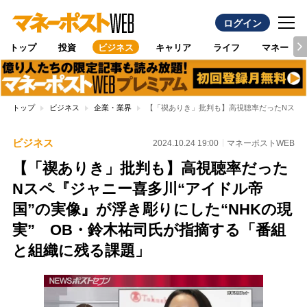
ログイン
トップ
投資
ビジネス
キャリア
ライフ
マネー
トップ
ビジネス
企業・業界
【「禊ありき」批判も】高視聴率だったNスペ『
ビジネス
2024.10.24 19:00
マネーポストWEB
【「禊ありき」批判も】高視聴率だった
Nスペ『ジャニー喜多川“アイドル帝
国”の実像』が浮き彫りにした“NHKの現
実” OB・鈴木祐司氏が指摘する「番組
と組織に残る課題」