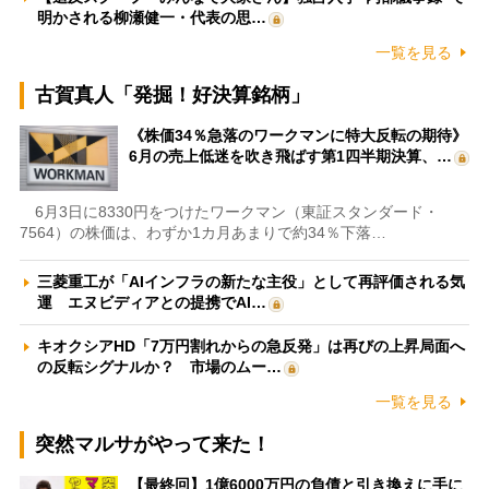
明かされる柳瀬健一・代表の思…
一覧を見る
古賀真人「発掘！好決算銘柄」
《株価34％急落のワークマンに特大反転の期待》
6月の売上低迷を吹き飛ばす第1四半期決算、…
6月3日に8330円をつけたワークマン（東証スタンダード・
7564）の株価は、わずか1カ月あまりで約34％下落…
三菱重工が「AIインフラの新たな主役」として再評価される気
運 エヌビディアとの提携でAI…
キオクシアHD「7万円割れからの急反発」は再びの上昇局面へ
の反転シグナルか？ 市場のムー…
一覧を見る
突然マルサがやって来た！
【最終回】1億6000万円の負債と引き換えに手に