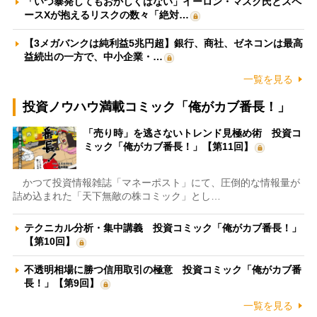
「いつ暴発してもおかしくはない」イーロン・マスク氏とスペ
ースXが抱えるリスクの数々「絶対…
【3メガバンクは純利益5兆円超】銀行、商社、ゼネコンは最高
益続出の一方で、中小企業・…
一覧を見る
投資ノウハウ満載コミック「俺がカブ番長！」
「売り時」を逃さないトレンド見極め術 投資コ
ミック「俺がカブ番長！」【第11回】
かつて投資情報雑誌「マネーポスト」にて、圧倒的な情報量が
詰め込まれた「天下無敵の株コミック」とし…
テクニカル分析・集中講義 投資コミック「俺がカブ番長！」
【第10回】
不透明相場に勝つ信用取引の極意 投資コミック「俺がカブ番
長！」【第9回】
一覧を見る