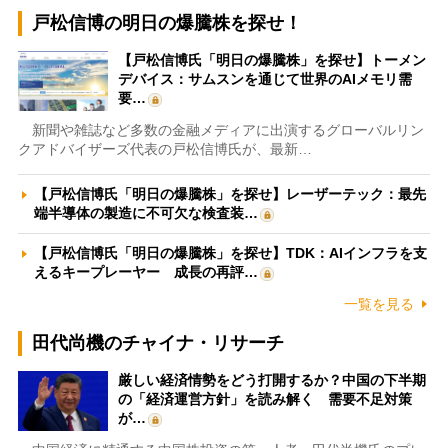
戸松信博の明日の爆騰株を探せ！
【戸松信博氏「明日の爆騰株」を探せ】トーメン
デバイス：サムスンを通じて世界のAIメモリ需
要…
新聞や雑誌など多数の金融メディアに出演するグローバルリン
クアドバイザーズ代表の戸松信博氏が、最新…
【戸松信博氏「明日の爆騰株」を探せ】レーザーテック：最先
端半導体の製造に不可欠な検査装…
【戸松信博氏「明日の爆騰株」を探せ】TDK：AIインフラを支
えるキープレーヤー 成長の再評…
一覧を見る
田代尚機のチャイナ・リサーチ
厳しい経済情勢をどう打開するか？中国の下半期
の「経済運営方針」を読み解く 需要不足対策
が…