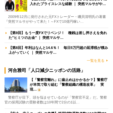
入れたプライスレスな経験 ｜ 突然マルサがや…
2009年12月に発行された元FXトレーダー・磯貝清明氏の著書
『突然マルサがやって来た！～FXで10億円稼い…
【第9回】もう一度FXでリベンジ！ 種銭は差し押さえを免れ
た”ヒミツのお金” ｜ 突然マルサ…
【第8回】年利はなんと14.6％！ 毎日5万円超の延滞税が積み
上がっていく ｜ 突然マルサ…
一覧を見る
河合雅司「人口減少ニッポンの活路」
【「警察官離れ」に歯止めはかかるか？】警察庁
が本気で取り組む「警察組織の構造改革」 実
現…
警察庁が目下、頭を悩ませているのが「警察官不足」だ。警察
官の採用試験の受験者数は10年間で2分の1以…