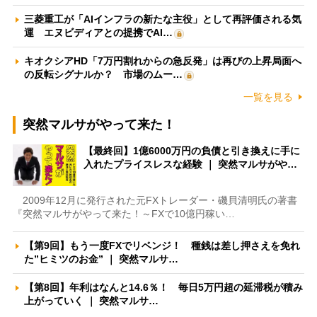
三菱重工が「AIインフラの新たな主役」として再評価される気
運 エヌビディアとの提携でAI…
キオクシアHD「7万円割れからの急反発」は再びの上昇局面へ
の反転シグナルか？ 市場のムー…
一覧を見る
突然マルサがやって来た！
【最終回】1億6000万円の負債と引き換えに手に
入れたプライスレスな経験 ｜ 突然マルサがや…
2009年12月に発行された元FXトレーダー・磯貝清明氏の著書
『突然マルサがやって来た！～FXで10億円稼い…
【第9回】もう一度FXでリベンジ！ 種銭は差し押さえを免れ
た”ヒミツのお金” ｜ 突然マルサ…
【第8回】年利はなんと14.6％！ 毎日5万円超の延滞税が積み
上がっていく ｜ 突然マルサ…