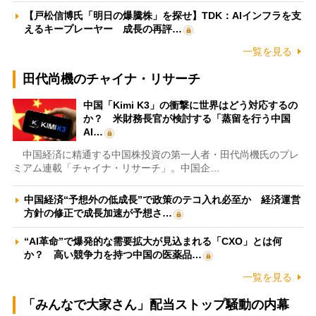
【戸松信博氏「明日の爆騰株」を探せ】TDK：AIインフラを支
えるキープレーヤー 成長の再評…
一覧を見る
田代尚機のチャイナ・リサーチ
中国「Kimi K3」の衝撃に世界はどう対応するの
か？ 米財務長官が検討する「蒸留を行う中国
AI…
中国経済に精通する中国株投資の第一人者・田代尚機氏のプレ
ミアム連載「チャイナ・リサーチ」。中国企…
中国経済“予想外の低成長”で政策のテコ入れ必至か 経済運営
方針の修正で成長加速が予想さ…
“AI革命”で爆発的な需要拡大が見込まれる「CXO」とは何
か？ 高い競争力を持つ中国の医薬品…
一覧を見る
「みんなで大家さん」配当ストップ騒動の内幕