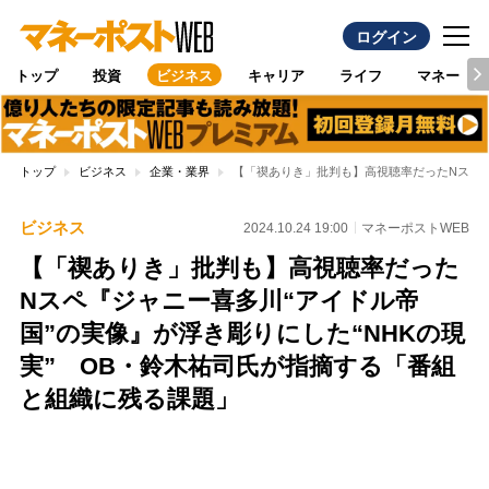
ログイン
トップ
投資
ビジネス
キャリア
ライフ
マネー
トップ
ビジネス
企業・業界
【「禊ありき」批判も】高視聴率だったNスペ『
ビジネス
2024.10.24 19:00
マネーポストWEB
【「禊ありき」批判も】高視聴率だった
Nスペ『ジャニー喜多川“アイドル帝
国”の実像』が浮き彫りにした“NHKの現
実” OB・鈴木祐司氏が指摘する「番組
と組織に残る課題」
Loaded
:
100.00%
/
Unmute