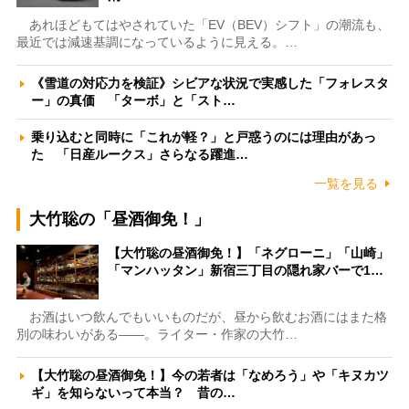
あれほどもてはやされていた「EV（BEV）シフト」の潮流も、
最近では減速基調になっているように見える。…
《雪道の対応力を検証》シビアな状況で実感した「フォレスタ
ー」の真価 「ターボ」と「スト…
乗り込むと同時に「これが軽？」と戸惑うのには理由があっ
た 「日産ルークス」さらなる躍進…
一覧を見る
大竹聡の「昼酒御免！」
【大竹聡の昼酒御免！】「ネグローニ」「山崎」
「マンハッタン」新宿三丁目の隠れ家バーで1…
お酒はいつ飲んでもいいものだが、昼から飲むお酒にはまた格
別の味わいがある――。ライター・作家の大竹…
【大竹聡の昼酒御免！】今の若者は「なめろう」や「キヌカツ
ギ」を知らないって本当？ 昔の…