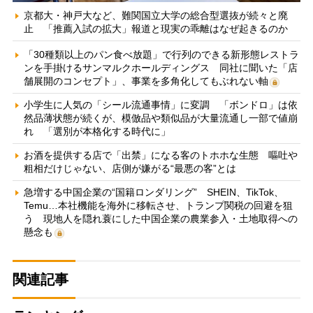
京都大・神戸大など、難関国立大学の総合型選抜が続々と廃
止 「推薦入試の拡大」報道と現実の乖離はなぜ起きるのか
「30種類以上のパン食べ放題」で行列のできる新形態レストラ
ンを手掛けるサンマルクホールディングス 同社に聞いた「店
舗展開のコンセプト」、事業を多角化してもぶれない軸
小学生に人気の「シール流通事情」に変調 「ボンドロ」は依
然品薄状態が続くが、模倣品や類似品が大量流通し一部で値崩
れ 「選別が本格化する時代に」
お酒を提供する店で「出禁」になる客のトホホな生態 嘔吐や
粗相だけじゃない、店側が嫌がる“最悪の客”とは
急増する中国企業の“国籍ロンダリング” SHEIN、TikTok、
Temu…本社機能を海外に移転させ、トランプ関税の回避を狙
う 現地人を隠れ蓑にした中国企業の農業参入・土地取得への
懸念も
関連記事