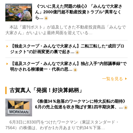
《ついに見えた問題の核心》「みんなで大家さ
ん」2000億円超不動産投資トラブル“異常なく
ら…
本誌『週刊ポスト』が追及してきた不動産投資商品「みんなで
大家さん」がいよいよ最終局面を迎えている…
【独走スクープ・みんなで大家さん】二転三転した“成田プロ
ジェクト”の計画変更の裏で起き…
【追及スクープ・みんなで大家さん】独占入手“内部議事録”で
明かされる柳瀬健一・代表の思…
一覧を見る
古賀真人「発掘！好決算銘柄」
《株価34％急落のワークマンに特大反転の期待》
6月の売上低迷を吹き飛ばす第1四半期決算、…
6月3日に8330円をつけたワークマン（東証スタンダード・
7564）の株価は、わずか1カ月あまりで約34％下落…