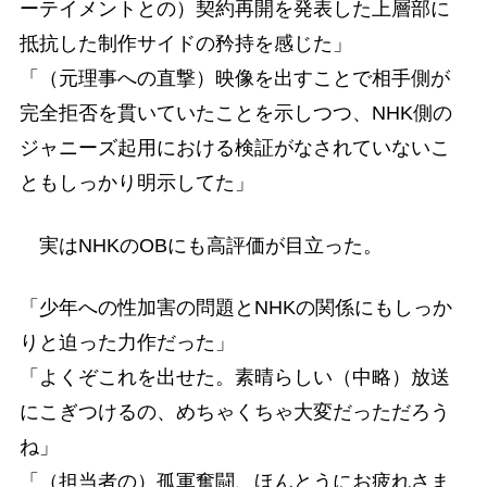
ーテイメントとの）契約再開を発表した上層部に
抵抗した制作サイドの矜持を感じた」
「（元理事への直撃）映像を出すことで相手側が
完全拒否を貫いていたことを示しつつ、NHK側の
ジャニーズ起用における検証がなされていないこ
ともしっかり明示してた」
実はNHKのOBにも高評価が目立った。
「少年への性加害の問題とNHKの関係にもしっか
りと迫った力作だった」
「よくぞこれを出せた。素晴らしい（中略）放送
にこぎつけるの、めちゃくちゃ大変だっただろう
ね」
「（担当者の）孤軍奮闘、ほんとうにお疲れさま