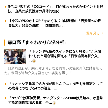
5年ぶり改訂の「CGコード」、何が変わったのかポイントを解
説 企業に成長投資の具体的な説…
【令和のPKOか】GPIFをめぐる片山財務相の「円資産への投
資拡大」発言の波紋 「国債重視」…
一覧を見る
森口亮「まるわかり市況分析」
「トレンド転換のスイッチになり得る」“介入慣
れ”した市場心理を変える「日米協調為替介入」
…
日米両政府が、約28年ぶりとなる円買いの協調介入に踏み切っ
た。米国も追加介入を辞さない姿勢を示して…
「キオクシア急落で含み損が膨らんで…」損失を投資家として
の成長につなげる4つの視点 …
「NYダウは高値更新、ナスダック・S&P500は足踏み」が意味
する米国株市場の変化 半…