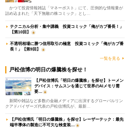
かつて投資情報雑誌「マネーポスト」にて、圧倒的な情報量が
詰め込まれた「天下無敵の株コミック」とし…
テクニカル分析・集中講義 投資コミック「俺がカブ番長！」
【第10回】
不透明相場に勝つ信用取引の極意 投資コミック「俺がカブ番
長！」【第9回】
一覧を見る
戸松信博の明日の爆騰株を探せ！
【戸松信博氏「明日の爆騰株」を探せ】トーメン
デバイス：サムスンを通じて世界のAIメモリ需
要…
新聞や雑誌など多数の金融メディアに出演するグローバルリン
クアドバイザーズ代表の戸松信博氏が、最新…
【戸松信博氏「明日の爆騰株」を探せ】レーザーテック：最先
端半導体の製造に不可欠な検査装…