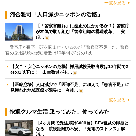
一覧を見る
河合雅司「人口減少ニッポンの活路」
【「警察官離れ」に歯止めはかかるか？】警察庁
が本気で取り組む「警察組織の構造改革」 実
現…
警察庁が目下、頭を悩ませているのが「警察官不足」だ。警察
官の採用試験の受験者数は10年間で2分の1以…
【安全・安心ニッポンの危機】採用試験受験者数は10年間で2
分の1以下に！ 出生数減がも…
【医療崩壊】人口減少で「医師不足」に加えて「患者不足」に
見舞われ地域医療が限界に 今後…
一覧を見る
快適クルマ生活 乗ってみた、使ってみた
【4ヶ月間で受注累計6000台】BEV普及の障壁と
なる「航続距離の不安」「充電のストレス」解
消…