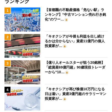
ランキング
【首都圏の不動産価格「危ない駅」ラ
1
ンキング】“中古マンション売れ行き鈍
化”のワー…
「キオクシアが今後も利益を出し続け
2
るかは分からない」資産11億円の個人
投資家が…
【億り人オールスターが狙う20銘柄】
3
「総資産69億円超」90歳現役トレーダ
ーから“10…
「キオクシアが再び株価10万円になる
4
日は遠い」資産3億円超のサラリーマン
投資家が…