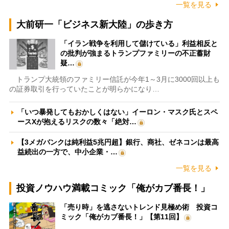
一覧を見る
大前研一「ビジネス新大陸」の歩き方
「イラン戦争を利用して儲けている」利益相反と
の批判が強まるトランプファミリーの不正蓄財
疑…
トランプ大統領のファミリー信託が今年1～3月に3000回以上も
の証券取引を行っていたことが明らかになり…
「いつ暴発してもおかしくはない」イーロン・マスク氏とスペ
ースXが抱えるリスクの数々「絶対…
【3メガバンクは純利益5兆円超】銀行、商社、ゼネコンは最高
益続出の一方で、中小企業・…
一覧を見る
投資ノウハウ満載コミック「俺がカブ番長！」
「売り時」を逃さないトレンド見極め術 投資コ
ミック「俺がカブ番長！」【第11回】