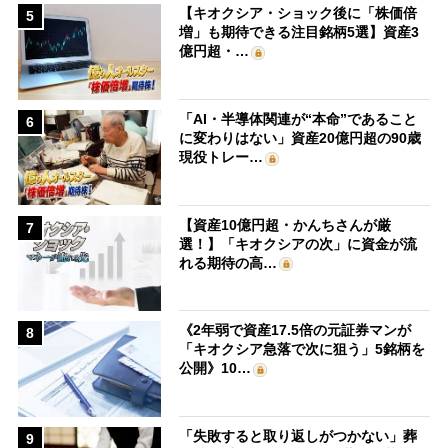
【キオクシア・ショック後に「株価倍
5
増」も期待できる注目銘柄5選】資産3
億円超・…
「AI・半導体関連が“本命”であること
6
に変わりはない」資産20億円超の90歳
現役トレー…
【資産10億円超・かんちさんが厳
7
選！】「キオクシアの次」に資金が流
れる期待の高…
《2年弱で資産17.5倍の元証券マンが
8
「キオクシア急落で次に狙う」5銘柄を
公開》10…
「失敗すると取り返しがつかない」葬
9