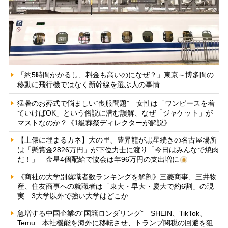
「約5時間かかるし、料金も高いのになぜ？」東京～博多間の
移動に飛行機ではなく新幹線を選ぶ人の事情
猛暑のお葬式で悩ましい“喪服問題” 女性は「ワンピースを着
ていけばOK」という俗説に潜む誤解、なぜ「ジャケット」が
マストなのか？《1級葬祭ディレクターが解説》
【土俵に埋まるカネ】大の里、豊昇龍が黒星続きの名古屋場所
は「懸賞金2826万円」が下位力士に渡り「今日はみんなで焼肉
だ！」 金星4個配給で協会は年96万円の支出増に
《商社の大学別就職者数ランキングを解剖》三菱商事、三井物
産、住友商事への就職者は「東大・早大・慶大で約6割」の現
実 3大学以外で強い大学はどこか
急増する中国企業の“国籍ロンダリング” SHEIN、TikTok、
Temu…本社機能を海外に移転させ、トランプ関税の回避を狙