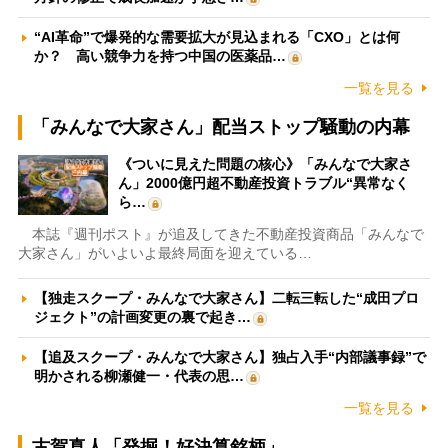
“AI革命”で爆発的な需要拡大が見込まれる「CXO」とは何
か？ 高い競争力を持つ中国の医薬品…
一覧を見る
「みんなで大家さん」配当ストップ騒動の内幕
《ついに見えた問題の核心》「みんなで大家さ
ん」2000億円超不動産投資トラブル“異常なく
ら…
本誌『週刊ポスト』が追及してきた不動産投資商品「みんなで
大家さん」がいよいよ最終局面を迎えている…
【独走スクープ・みんなで大家さん】二転三転した“成田プロ
ジェクト”の計画変更の裏で起き…
【追及スクープ・みんなで大家さん】独占入手“内部議事録”で
明かされる柳瀬健一・代表の思…
一覧を見る
古賀真人「発掘！好決算銘柄」