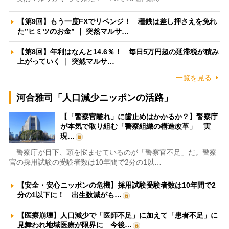
【第9回】もう一度FXでリベンジ！ 種銭は差し押さえを免れ
た”ヒミツのお金” ｜ 突然マルサ…
【第8回】年利はなんと14.6％！ 毎日5万円超の延滞税が積み
上がっていく ｜ 突然マルサ…
一覧を見る
河合雅司「人口減少ニッポンの活路」
【「警察官離れ」に歯止めはかかるか？】警察庁
が本気で取り組む「警察組織の構造改革」 実
現…
警察庁が目下、頭を悩ませているのが「警察官不足」だ。警察
官の採用試験の受験者数は10年間で2分の1以…
【安全・安心ニッポンの危機】採用試験受験者数は10年間で2
分の1以下に！ 出生数減がも…
【医療崩壊】人口減少で「医師不足」に加えて「患者不足」に
見舞われ地域医療が限界に 今後…