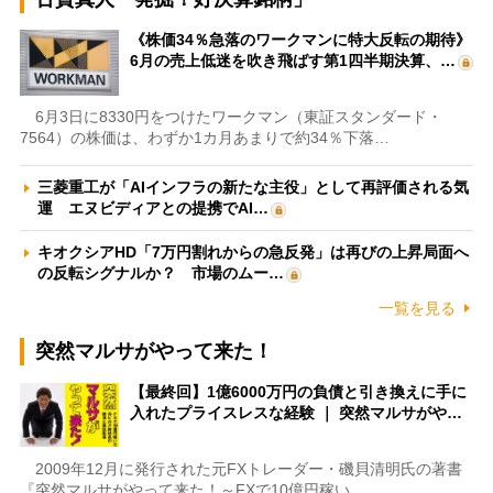
《株価34％急落のワークマンに特大反転の期待》
6月の売上低迷を吹き飛ばす第1四半期決算、…
6月3日に8330円をつけたワークマン（東証スタンダード・
7564）の株価は、わずか1カ月あまりで約34％下落…
三菱重工が「AIインフラの新たな主役」として再評価される気
運 エヌビディアとの提携でAI…
キオクシアHD「7万円割れからの急反発」は再びの上昇局面へ
の反転シグナルか？ 市場のムー…
一覧を見る
突然マルサがやって来た！
【最終回】1億6000万円の負債と引き換えに手に
入れたプライスレスな経験 ｜ 突然マルサがや…
2009年12月に発行された元FXトレーダー・磯貝清明氏の著書
『突然マルサがやって来た！～FXで10億円稼い…