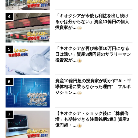
「キオクシアが今後も利益を出し続け
4
るかは分からない」資産11億円の個人
投資家が…
「キオクシアが再び株価10万円になる
5
日は遠い」資産3億円超のサラリーマン
投資家が…
資産10億円超の投資家が明かす“AI・半
6
導体相場に乗らなかった理由” フルポ
ジション…
【キオクシア・ショック後に「株価倍
7
増」も期待できる注目銘柄5選】資産3
億円超・…