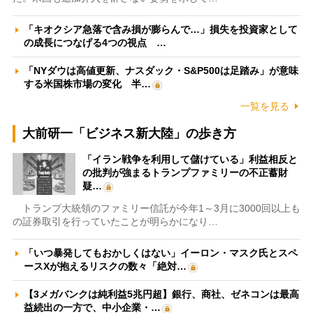
「キオクシア急落で含み損が膨らんで…」損失を投資家として
の成長につなげる4つの視点 …
「NYダウは高値更新、ナスダック・S&P500は足踏み」が意味
する米国株市場の変化 半…
一覧を見る
大前研一「ビジネス新大陸」の歩き方
「イラン戦争を利用して儲けている」利益相反と
の批判が強まるトランプファミリーの不正蓄財
疑…
トランプ大統領のファミリー信託が今年1～3月に3000回以上も
の証券取引を行っていたことが明らかになり…
「いつ暴発してもおかしくはない」イーロン・マスク氏とスペ
ースXが抱えるリスクの数々「絶対…
【3メガバンクは純利益5兆円超】銀行、商社、ゼネコンは最高
益続出の一方で、中小企業・…