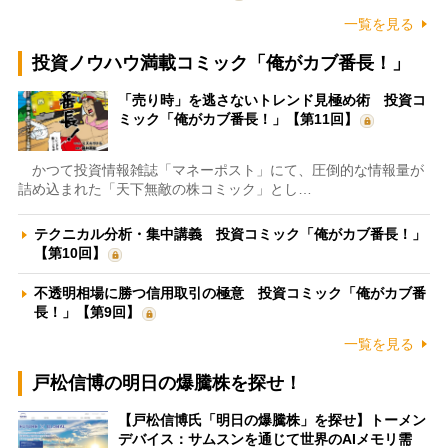
一覧を見る
投資ノウハウ満載コミック「俺がカブ番長！」
「売り時」を逃さないトレンド見極め術 投資コ
ミック「俺がカブ番長！」【第11回】
かつて投資情報雑誌「マネーポスト」にて、圧倒的な情報量が
詰め込まれた「天下無敵の株コミック」とし…
テクニカル分析・集中講義 投資コミック「俺がカブ番長！」
【第10回】
不透明相場に勝つ信用取引の極意 投資コミック「俺がカブ番
長！」【第9回】
一覧を見る
戸松信博の明日の爆騰株を探せ！
【戸松信博氏「明日の爆騰株」を探せ】トーメン
デバイス：サムスンを通じて世界のAIメモリ需