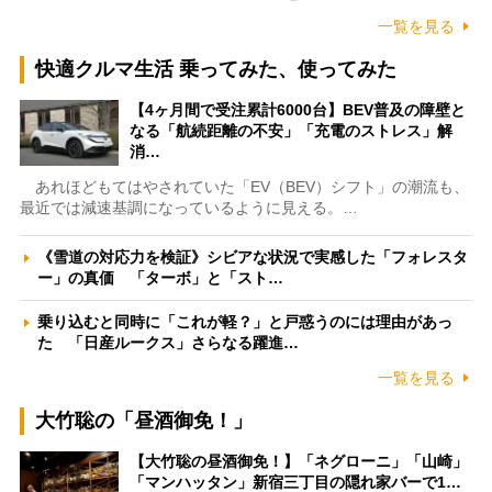
一覧を見る
快適クルマ生活 乗ってみた、使ってみた
【4ヶ月間で受注累計6000台】BEV普及の障壁と
なる「航続距離の不安」「充電のストレス」解
消…
あれほどもてはやされていた「EV（BEV）シフト」の潮流も、
最近では減速基調になっているように見える。…
《雪道の対応力を検証》シビアな状況で実感した「フォレスタ
ー」の真価 「ターボ」と「スト…
乗り込むと同時に「これが軽？」と戸惑うのには理由があっ
た 「日産ルークス」さらなる躍進…
一覧を見る
大竹聡の「昼酒御免！」
【大竹聡の昼酒御免！】「ネグローニ」「山崎」
「マンハッタン」新宿三丁目の隠れ家バーで1…