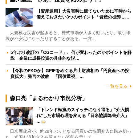
【資産運用】大災害時に慌てないために平時から
備えておきたい3つのポイント「資産の棚卸し…
大規模な災害が起きると、株式市場が大きく動いたり、取引環
境が不安定になったりすることがある。一方…
5年ぶり改訂の「CGコード」、何が変わったのかポイントを解
説 企業に成長投資の具体的な説…
【令和のPKOか】GPIFをめぐる片山財務相の「円資産への投
資拡大」発言の波紋 「国債重視」…
一覧を見る
森口亮「まるわかり市況分析」
「トレンド転換のスイッチになり得る」“介入慣
れ”した市場心理を変える「日米協調為替介入」
…
日米両政府が、約28年ぶりとなる円買いの協調介入に踏み切っ
た。米国も追加介入を辞さない姿勢を示して…