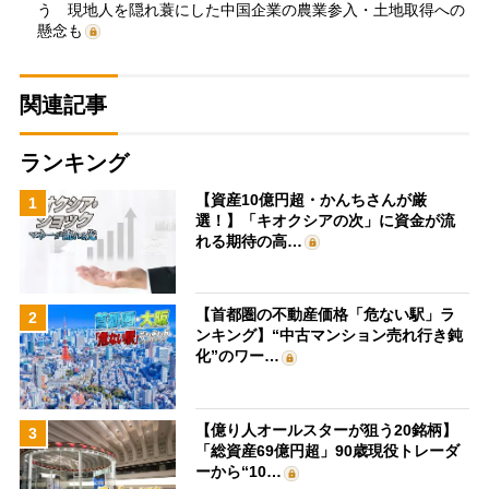
う 現地人を隠れ蓑にした中国企業の農業参入・土地取得への
懸念も
関連記事
ランキング
【資産10億円超・かんちさんが厳
1
選！】「キオクシアの次」に資金が流
れる期待の高…
【首都圏の不動産価格「危ない駅」ラ
2
ンキング】“中古マンション売れ行き鈍
化”のワー…
【億り人オールスターが狙う20銘柄】
3
「総資産69億円超」90歳現役トレーダ
ーから“10…