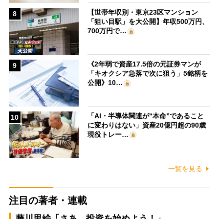
【世帯年収別・東京23区マンション
8
「狙い目駅」を大公開】年収500万円、
700万円で…
《2年弱で資産17.5倍の元証券マンが
9
「キオクシア急落で次に狙う」5銘柄を
公開》10…
「AI・半導体関連が“本命”であること
10
に変わりはない」資産20億円超の90歳
現役トレー…
一覧を見る
注目の著者・連載
藤川里絵「さあ、投資を始めよう！」