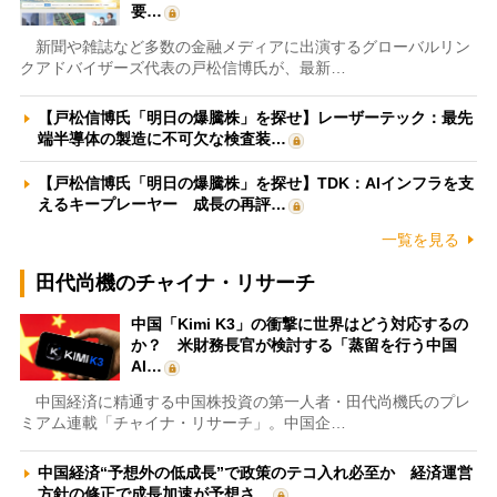
要…
新聞や雑誌など多数の金融メディアに出演するグローバルリン
クアドバイザーズ代表の戸松信博氏が、最新…
【戸松信博氏「明日の爆騰株」を探せ】レーザーテック：最先
端半導体の製造に不可欠な検査装…
【戸松信博氏「明日の爆騰株」を探せ】TDK：AIインフラを支
えるキープレーヤー 成長の再評…
一覧を見る
田代尚機のチャイナ・リサーチ
中国「Kimi K3」の衝撃に世界はどう対応するの
か？ 米財務長官が検討する「蒸留を行う中国
AI…
中国経済に精通する中国株投資の第一人者・田代尚機氏のプレ
ミアム連載「チャイナ・リサーチ」。中国企…
中国経済“予想外の低成長”で政策のテコ入れ必至か 経済運営
方針の修正で成長加速が予想さ…