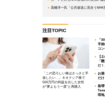
高橋洋一氏「公共放送に見合うNHK
注目TOPIC
「3
手掛
コン
【土
「懸
だ！
「この恐ろしい株はさっさと手
お酒
放したい…」キオクシア株で
だけ
500万円の利益を出した女性
急増
が“夢よもう一度”と再購入
Te
現地