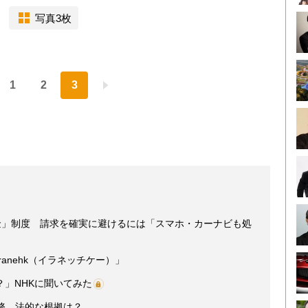
写真3枚
1
2
3
金」制度 請求を確実に避けるには「スマホ・カーナビも処
anehk（イラネッチケー）」
」NHKに聞いてみた
務、法的な根拠は？