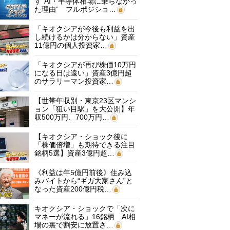
す“AI・半導体相場に乗らなかっ
た理由” フルポジショ…
「キオクシアが今後も利益を出
し続けるかは分からない」資産
11億円の個人投資家…
「キオクシアが再び株価10万円
になる日は遠い」資産3億円超
のサラリーマン投資家…
【世帯年収別・東京23区マンシ
ョン「狙い目駅」を大公開】年
収500万円、700万円…
【キオクシア・ショック後に
「株価倍増」も期待できる注目
銘柄5選】資産3億円超…
《利益は年5億円前後》住み込
みバイトから“ギガ大家さん”と
なった資産200億円税…
キオクシア・ショックで「次に
マネーが流れる」16銘柄 AI相
場の裏で割安に放置さ…