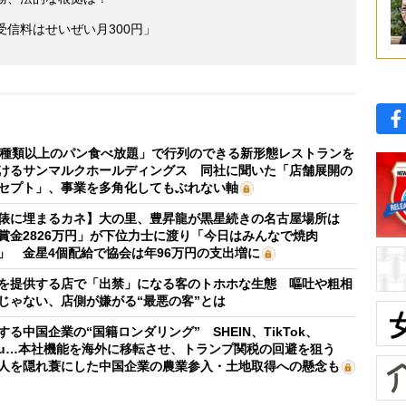
受信料はせいぜい月300円」
0種類以上のパン食べ放題」で行列のできる新形態レストランを
けるサンマルクホールディングス 同社に聞いた「店舗展開の
セプト」、事業を多角化してもぶれない軸
俵に埋まるカネ】大の里、豊昇龍が黒星続きの名古屋場所は
賞金2826万円」が下位力士に渡り「今日はみんなで焼肉
」 金星4個配給で協会は年96万円の支出増に
を提供する店で「出禁」になる客のトホホな生態 嘔吐や粗相
じゃない、店側が嫌がる“最悪の客”とは
する中国企業の“国籍ロンダリング” SHEIN、TikTok、
mu…本社機能を海外に移転させ、トランプ関税の回避を狙う
人を隠れ蓑にした中国企業の農業参入・土地取得への懸念も