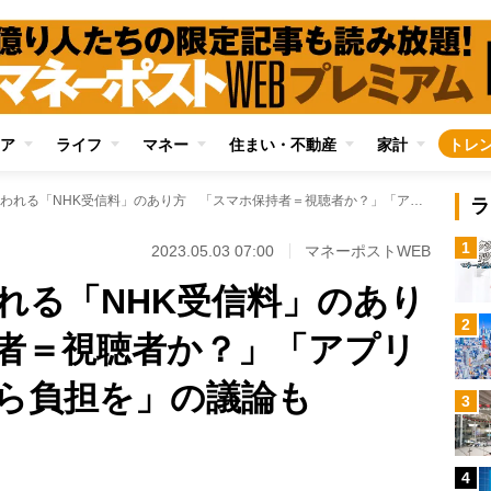
ア
ライフ
マネー
住まい・不動産
家計
トレ
ネット時代に問われる「NHK受信料」のあり方 「スマホ保持者＝視聴者か？」「アプリで積極的に見るなら負担を」の議論も
ラ
1
2023.05.03 07:00
マネーポストWEB
れる「NHK受信料」のあり
2
者＝視聴者か？」「アプリ
ら負担を」の議論も
3
Loaded
:
89.01%
/
4