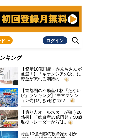
ンド
ログイン
ンキング
【資産10億円超・かんちさんが
厳選！】「キオクシアの次」に
資金が流れる期待の…
【首都圏の不動産価格「危ない
駅」ランキング】“中古マンシ
ョン売れ行き鈍化”のワ…
【億り人オールスターが狙う20
銘柄】「総資産69億円超」90歳
現役トレーダーから“1…
資産10億円超の投資家が明か