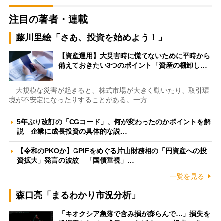
注目の著者・連載
藤川里絵「さあ、投資を始めよう！」
【資産運用】大災害時に慌てないために平時から
備えておきたい3つのポイント「資産の棚卸し…
大規模な災害が起きると、株式市場が大きく動いたり、取引環
境が不安定になったりすることがある。一方…
5年ぶり改訂の「CGコード」、何が変わったのかポイントを解
説 企業に成長投資の具体的な説…
【令和のPKOか】GPIFをめぐる片山財務相の「円資産への投
資拡大」発言の波紋 「国債重視」…
一覧を見る
森口亮「まるわかり市況分析」
「キオクシア急落で含み損が膨らんで…」損失を