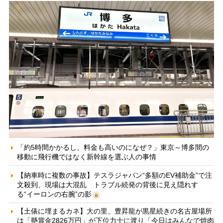
「約5時間かかるし、料金も高いのになぜ？」東京～博多間の
移動に飛行機ではなく新幹線を選ぶ人の事情
【納車時に複数の事故】テスラジャパン“多額のEV補助金”で注
文殺到、現場は大混乱 トラブル続発の背後に見え隠れす
る“イーロンの右腕”の影
【土俵に埋まるカネ】大の里、豊昇龍が黒星続きの名古屋場所
は「懸賞金2826万円」が下位力士に渡り「今日はみんなで焼肉