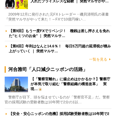
入れたプライスレスな経験 ｜ 突然マルサがや…
2009年12月に発行された元FXトレーダー・磯貝清明氏の著書
『突然マルサがやって来た！～FXで10億円稼い…
【第9回】もう一度FXでリベンジ！ 種銭は差し押さえを免れ
た”ヒミツのお金” ｜ 突然マルサ…
【第8回】年利はなんと14.6％！ 毎日5万円超の延滞税が積み
上がっていく ｜ 突然マルサ…
一覧を見る
河合雅司「人口減少ニッポンの活路」
【「警察官離れ」に歯止めはかかるか？】警察庁
が本気で取り組む「警察組織の構造改革」 実
現…
警察庁が目下、頭を悩ませているのが「警察官不足」だ。警察
官の採用試験の受験者数は10年間で2分の1以…
【安全・安心ニッポンの危機】採用試験受験者数は10年間で2