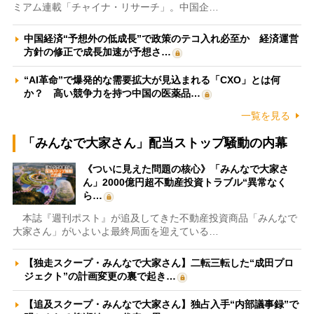
ミアム連載「チャイナ・リサーチ」。中国企…
中国経済“予想外の低成長”で政策のテコ入れ必至か 経済運営
方針の修正で成長加速が予想さ…
“AI革命”で爆発的な需要拡大が見込まれる「CXO」とは何
か？ 高い競争力を持つ中国の医薬品…
一覧を見る
「みんなで大家さん」配当ストップ騒動の内幕
《ついに見えた問題の核心》「みんなで大家さ
ん」2000億円超不動産投資トラブル“異常なく
ら…
本誌『週刊ポスト』が追及してきた不動産投資商品「みんなで
大家さん」がいよいよ最終局面を迎えている…
【独走スクープ・みんなで大家さん】二転三転した“成田プロ
ジェクト”の計画変更の裏で起き…
【追及スクープ・みんなで大家さん】独占入手“内部議事録”で