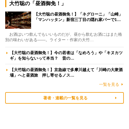
大竹聡の「昼酒御免！」
【大竹聡の昼酒御免！】「ネグローニ」「山崎」
「マンハッタン」新宿三丁目の隠れ家バーで1…
お酒はいつ飲んでもいいものだが、昼から飲むお酒にはまた格
別の味わいがある――。ライター・作家の大竹…
【大竹聡の昼酒御免！】今の若者は「なめろう」や「キヌカツ
ギ」を知らないって本当？ 昔の…
【大竹聡の昼酒御免！】京急線で多摩川越えて「川崎の大衆酒
場」へと昼酒旅 押し寄せるノス…
一覧を見る
著者・連載の一覧を見る