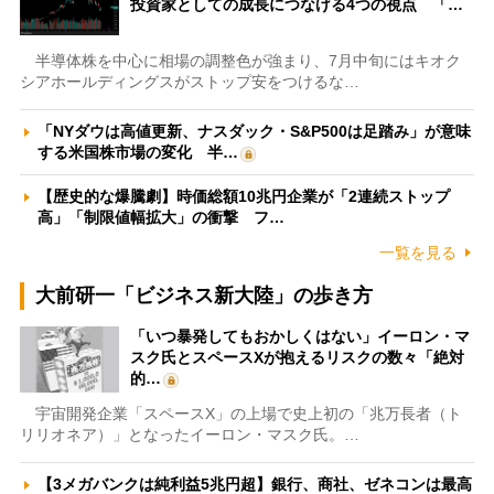
投資家としての成長につなげる4つの視点 「…
半導体株を中心に相場の調整色が強まり、7月中旬にはキオク
シアホールディングスがストップ安をつけるな…
「NYダウは高値更新、ナスダック・S&P500は足踏み」が意味
する米国株市場の変化 半…
【歴史的な爆騰劇】時価総額10兆円企業が「2連続ストップ
高」「制限値幅拡大」の衝撃 フ…
一覧を見る
大前研一「ビジネス新大陸」の歩き方
「いつ暴発してもおかしくはない」イーロン・マ
スク氏とスペースXが抱えるリスクの数々「絶対
的…
宇宙開発企業「スペースX」の上場で史上初の「兆万長者（ト
リリオネア）」となったイーロン・マスク氏。…
【3メガバンクは純利益5兆円超】銀行、商社、ゼネコンは最高