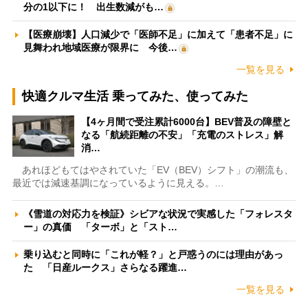
分の1以下に！ 出生数減がも…
【医療崩壊】人口減少で「医師不足」に加えて「患者不足」に
見舞われ地域医療が限界に 今後…
一覧を見る
快適クルマ生活 乗ってみた、使ってみた
【4ヶ月間で受注累計6000台】BEV普及の障壁と
なる「航続距離の不安」「充電のストレス」解
消…
あれほどもてはやされていた「EV（BEV）シフト」の潮流も、
最近では減速基調になっているように見える。…
《雪道の対応力を検証》シビアな状況で実感した「フォレスタ
ー」の真価 「ターボ」と「スト…
乗り込むと同時に「これが軽？」と戸惑うのには理由があっ
た 「日産ルークス」さらなる躍進…
一覧を見る