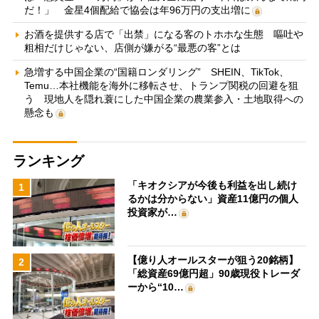
だ！」 金星4個配給で協会は年96万円の支出増に
お酒を提供する店で「出禁」になる客のトホホな生態 嘔吐や
粗相だけじゃない、店側が嫌がる“最悪の客”とは
急増する中国企業の“国籍ロンダリング” SHEIN、TikTok、
Temu…本社機能を海外に移転させ、トランプ関税の回避を狙
う 現地人を隠れ蓑にした中国企業の農業参入・土地取得への
懸念も
ランキング
「キオクシアが今後も利益を出し続け
1
るかは分からない」資産11億円の個人
投資家が…
【億り人オールスターが狙う20銘柄】
2
「総資産69億円超」90歳現役トレーダ
ーから“10…