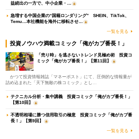
益続出の一方で、中小企業・…
急増する中国企業の“国籍ロンダリング” SHEIN、TikTok、
Temu…本社機能を海外に移転させ…
一覧を見る
投資ノウハウ満載コミック「俺がカブ番長！」
「売り時」を逃さないトレンド見極め術 投資コ
ミック「俺がカブ番長！」【第11回】
かつて投資情報雑誌「マネーポスト」にて、圧倒的な情報量が
詰め込まれた「天下無敵の株コミック」とし…
テクニカル分析・集中講義 投資コミック「俺がカブ番長！」
【第10回】
不透明相場に勝つ信用取引の極意 投資コミック「俺がカブ番
長！」【第9回】
一覧を見る