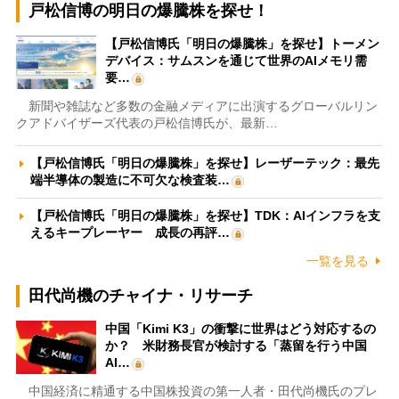
戸松信博の明日の爆騰株を探せ！
【戸松信博氏「明日の爆騰株」を探せ】トーメン
デバイス：サムスンを通じて世界のAIメモリ需
要…
新聞や雑誌など多数の金融メディアに出演するグローバルリン
クアドバイザーズ代表の戸松信博氏が、最新…
【戸松信博氏「明日の爆騰株」を探せ】レーザーテック：最先
端半導体の製造に不可欠な検査装…
【戸松信博氏「明日の爆騰株」を探せ】TDK：AIインフラを支
えるキープレーヤー 成長の再評…
一覧を見る
田代尚機のチャイナ・リサーチ
中国「Kimi K3」の衝撃に世界はどう対応するの
か？ 米財務長官が検討する「蒸留を行う中国
AI…
中国経済に精通する中国株投資の第一人者・田代尚機氏のプレ