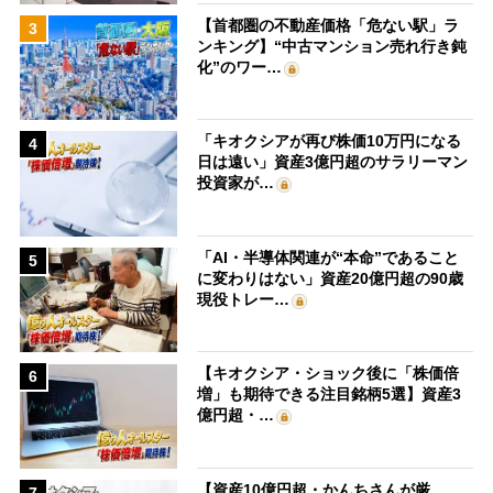
【首都圏の不動産価格「危ない駅」ラ
3
ンキング】“中古マンション売れ行き鈍
化”のワー…
「キオクシアが再び株価10万円になる
4
日は遠い」資産3億円超のサラリーマン
投資家が…
「AI・半導体関連が“本命”であること
5
に変わりはない」資産20億円超の90歳
現役トレー…
【キオクシア・ショック後に「株価倍
6
増」も期待できる注目銘柄5選】資産3
億円超・…
【資産10億円超・かんちさんが厳