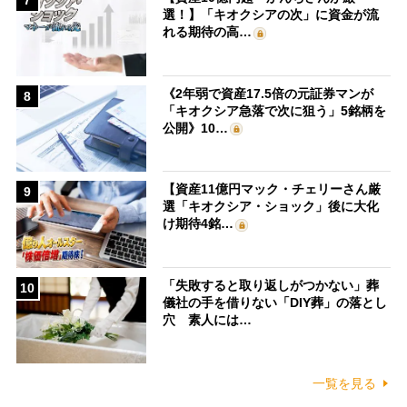
7
選！】「キオクシアの次」に資金が流
れる期待の高…
《2年弱で資産17.5倍の元証券マンが
8
「キオクシア急落で次に狙う」5銘柄を
公開》10…
【資産11億円マック・チェリーさん厳
9
選「キオクシア・ショック」後に大化
け期待4銘…
「失敗すると取り返しがつかない」葬
10
儀社の手を借りない「DIY葬」の落とし
穴 素人には…
一覧を見る