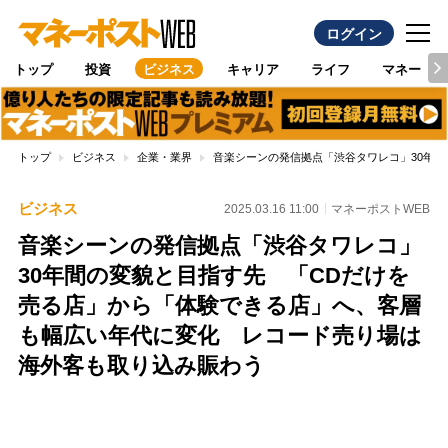
ログイン
トップ
投資
ビジネス
キャリア
ライフ
マネー
トップ
ビジネス
企業・業界
音楽シーンの発信拠点「渋谷タワレコ」30年
ビジネス
2025.03.16 11:00
マネーポストWEB
音楽シーンの発信拠点「渋谷タワレコ」
30年間の変貌と目指す先 「CDだけを
売る店」から「体験できる店」へ、客層
も幅広い年代に変化 レコード売り場は
海外客も取り込み賑わう
Loaded
:
100.00%
/
Unmute