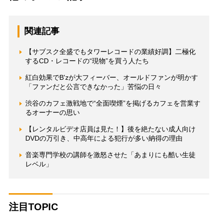
関連記事
【サブスク全盛でもタワーレコードの業績好調】二極化
するCD・レコードの“現物”を買う人たち
紅白効果でB'zが大フィーバー、オールドファンが明かす
「ファンだと公言できなかった」苦悩の日々
渋谷のカフェ激戦地で“全面喫煙”を掲げるカフェを営業す
るオーナーの思い
【レンタルビデオ店員は見た！】後を絶たない成人向け
DVDの万引き、中高年による犯行が多い納得の理由
音楽専門学校の講師を激怒させた「あまりにも酷い生徒
レベル」
注目TOPIC