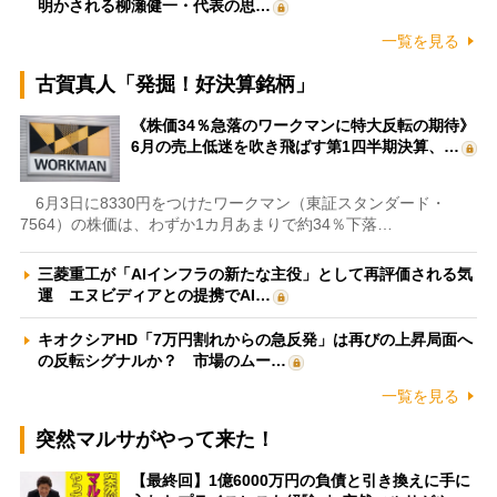
明かされる柳瀬健一・代表の思…
一覧を見る
古賀真人「発掘！好決算銘柄」
《株価34％急落のワークマンに特大反転の期待》
6月の売上低迷を吹き飛ばす第1四半期決算、…
6月3日に8330円をつけたワークマン（東証スタンダード・
7564）の株価は、わずか1カ月あまりで約34％下落…
三菱重工が「AIインフラの新たな主役」として再評価される気
運 エヌビディアとの提携でAI…
キオクシアHD「7万円割れからの急反発」は再びの上昇局面へ
の反転シグナルか？ 市場のムー…
一覧を見る
突然マルサがやって来た！
【最終回】1億6000万円の負債と引き換えに手に