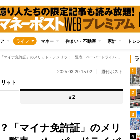
ア
ライフ
マネー
住まい・不動産
家計
トレ
あなたはどうする？「マイナ免許証」のメリット・デメリット一覧表 ペーパードライバーは一本化で利便性が高まる “免許とマイナで有効期限が違う”ことにも注意
ラ
1
2025.03.20 15:02
週刊ポスト
メリット
2
2
＃
3
？「マイナ免許証」のメリ
4