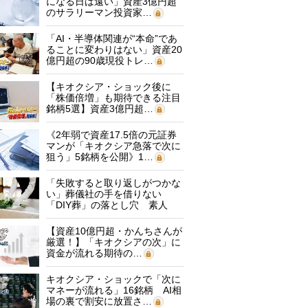
になる日は遠い」資産3億円超
のサラリーマン投資家…
「AI・半導体関連が“本命”であ
ることに変わりはない」資産20
億円超の90歳現役トレ…
【キオクシア・ショック後に
「株価倍増」も期待できる注目
銘柄5選】資産3億円超…
《2年弱で資産17.5倍の元証券
マンが「キオクシア急落で次に
狙う」5銘柄を公開》1…
「失敗すると取り返しがつかな
い」葬儀社の手を借りない
「DIY葬」の落とし穴 素人
に…
【資産10億円超・かんちさんが
厳選！】「キオクシアの次」に
資金が流れる期待の…
キオクシア・ショックで「次に
マネーが流れる」16銘柄 AI相
場の裏で割安に放置さ…