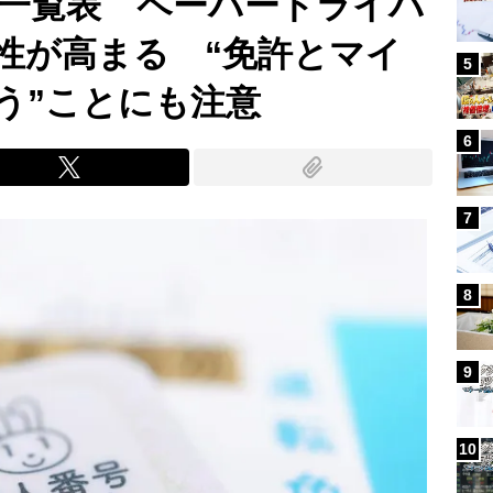
一覧表 ペーパードライバ
性が高まる “免許とマイ
5
う”ことにも注意
6
7
8
9
10