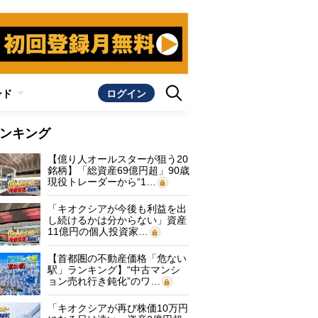
ンド
ログイン
ンキング
【億り人オールスターが狙う20
銘柄】「総資産69億円超」90歳
現役トレーダーから“1…
「キオクシアが今後も利益を出
し続けるかは分からない」資産
11億円の個人投資家…
【首都圏の不動産価格「危ない
駅」ランキング】“中古マンシ
ョン売れ行き鈍化”のワ…
「キオクシアが再び株価10万円