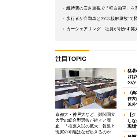
維持費の安さ重視で「軽自動車」を
歩行者が自動車との“非接触事故”
カーシェアリング 社員が明かす笑
注目TOPIC
猛暑
けば
のか
《商
住友
以外
京都大・神戸大など、難関国立
【ク
大学の総合型選抜が続々と廃
しな
止 「推薦入試の拡大」報道と
現場
現実の乖離はなぜ起きるのか
急増