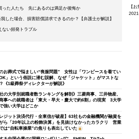
【お
買った人たち 先にあるのは満足か後悔か
202
で怪我した場合、損害賠償請求できるのか？【弁護士が解説】
えない頻発トラブル
のお葬式で悩ましい“喪服問題” 女性は「ワンピースを着てい
OK」という俗説に潜む誤解、なぜ「ジャケット」がマストな
？《1級葬祭ディレクターが解説》
社の大学別就職者数ランキングを解剖》三菱商事、三井物産、
商事への就職者は「東大・早大・慶大で約6割」の現実 3大学
で強い大学はどこか
レジット決済代行・全東信が破産】63社もの金融機関が融資を
がら「20年以上の粉飾決算」を見抜けなかったカラクリ 営業
では“自転車操業”の焦りも表出していた
する中国企業の“国籍ロンダリング” SHEIN、TikTok、