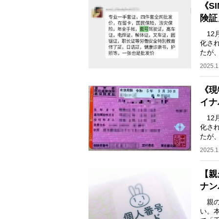
《S
険証
12
化さ
たが
就労
2025.1
《現
イナ
12
化さ
たが
就労
2025.1
【親
ナン
親の
い。