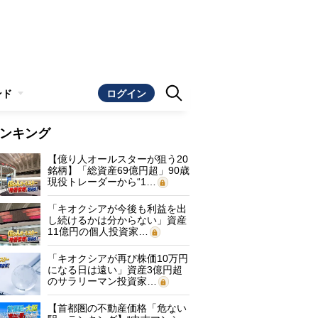
ンド
ログイン
ンキング
【億り人オールスターが狙う20
銘柄】「総資産69億円超」90歳
現役トレーダーから“1…
「キオクシアが今後も利益を出
し続けるかは分からない」資産
11億円の個人投資家…
「キオクシアが再び株価10万円
になる日は遠い」資産3億円超
のサラリーマン投資家…
【首都圏の不動産価格「危ない