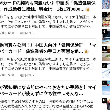
IMカードの契約も問題ない》中国系「偽造健康保
」作成業者に接触、料金は「1枚1万3000…
5
月1日をもって紙の健康保険証が廃止され、マイナ保険証に一本
れた。その目的のひとつに偽造やなりすましを防ぐことがあっ
、すでにその動きにも対応して、中国系業者が賃貸契約や不法
に使える保険証…
6
2.08 16:00
週刊ポスト
物写真を公開！》中国人向け「健康保険証」「マ
7
バーカード」偽造業者の手口と実態を追…
月1日をもって紙の健康保険証が廃止され、マイナ保険証に一本
れた。その目的のひとつに偽造やなりすましを防ぐことがあっ
8
、すでにその動きにも対応して、中国系業者が賃貸契約や不法
に使える保険証…
2.08 15:00
週刊ポスト
9
が認知症になる前にやっておきたい手続き】マイ
バーカードが使えずに立ち往生…そんな…
10
認知症で家族が苦労するのは、医療や介護の側面だけではな
本人の意思確認ができないことで、行政や金融などあらゆる面