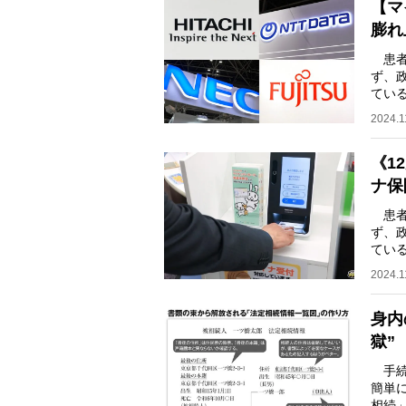
【マ
膨れ
患者
ず、
てい
の天
2024.1
《1
ナ保
患者
ず、
てい
の天
2024.1
身内
獄”
手続
簡単
相続