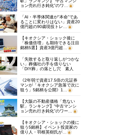
駅」ランキング】“中古マンシ
ョン売れ行き鈍化”のワ…
「AI・半導体関連が“本命”であ
ることに変わりはない」資産20
億円超の90歳現役トレ…
【キオクシア・ショック後に
「株価倍増」も期待できる注目
銘柄5選】資産3億円超…
「失敗すると取り返しがつかな
い」葬儀社の手を借りない
「DIY葬」の落とし穴 素人
に…
《2年弱で資産17.5倍の元証券
マンが「キオクシア急落で次に
狙う」5銘柄を公開》1…
【大阪の不動産価格「危ない
駅」ランキング】“中古マンシ
ョン売れ行き鈍化”のワー…
【キオクシア・ショックの後に
狙う5銘柄】イベント投資家の
億り人・羽根英樹氏が…