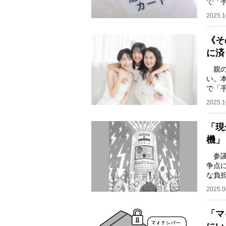
で「
る、
2025.1
《そ
に済
親の
い。
で「
る、
2025.1
「現
機」
参議
争点
な負
には
2025.0
「マ