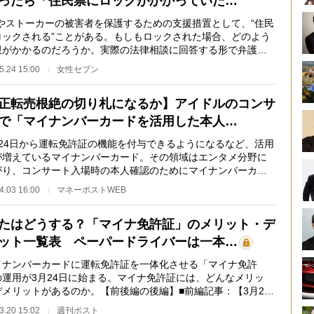
ったら「住民票にロックがかかっていた…
やストーカーの被害者を保護するための支援措置として、“住民
ロックされる”ことがある。もしもロックされた場合、どのよう
限がかかるのだろうか。実際の法律相談に回答する形で弁護士
下正己氏が解…
5.24 15:00
女性セブン
正転売根絶の切り札になるか】アイドルのコンサ
で「マイナンバーカードを活用した本人…
24日から運転免許証の機能を付与できるようになるなど、活用
が増えているマイナンバーカード。その領域はエンタメ分野に
がり、コンサート入場時の本人確認のためにマイナンバーカー
活用する実証実…
4.03 16:00
マネーポストWEB
たはどうする？「マイナ免許証」のメリット・デ
ット一覧表 ペーパードライバーは一本…
ナンバーカードに運転免許証を一体化させる「マイナ免許
の運用が3月24日に始まる。マイナ免許証には、どんなメリッ
デメリットがあるのか。【前後編の後編】■前編記事：【3月24
運用スタート】「マ…
3.20 15:02
週刊ポスト