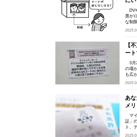
にい
DV
票が
な制
の竹
2025.0
【不
ート
3月
の場
も広
ドを
2025.0
あな
メリ
マイ
証」
ト、
日に
2025.0