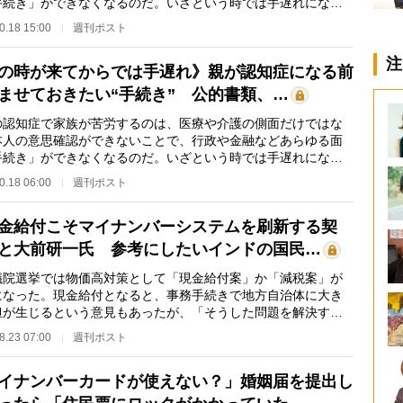
手続き」ができなくなるのだ。いざという時では手遅れにな
事前に済ませてお…
0.18 15:00
週刊ポスト
注
の時が来てからでは手遅れ》親が認知症になる前
ませておきたい“手続き” 公的書類、…
認知症で家族が苦労するのは、医療や介護の側面だけではな
本人の意思確認ができないことで、行政や金融などあらゆる面
手続き」ができなくなるのだ。いざという時では手遅れにな
事前に済ませてお…
0.18 06:00
週刊ポスト
金給付こそマイナンバーシステムを刷新する契
と大前研一氏 参考にしたいインドの国民…
院選挙では物価高対策として「現金給付案」か「減税案」が
になった。現金給付となると、事務手続きで地方自治体に大き
担が生じるという意見もあったが、「そうした問題を解決する
マイナンバーシ…
8.23 07:00
週刊ポスト
イナンバーカードが使えない？」婚姻届を提出し