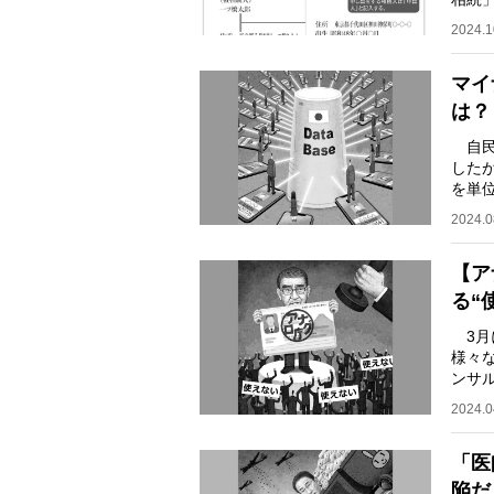
ん（6
2024.1
マイ
は？
自民
した
を単
研一
2024.0
【ア
る“
3月
様々
ンサ
の国
2024.0
「医
陥だ