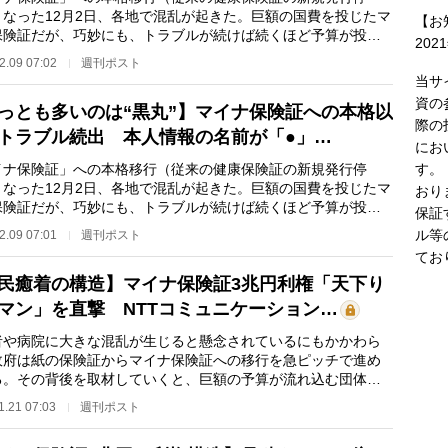
となった12月2日、各地で混乱が起きた。巨額の国費を投じたマ
【お
保険証だが、巧妙にも、トラブルが続けば続くほど予算が投入
202
る構図になってい…
2.09 07:02
週刊ポスト
当サ
資の
っとも多いのは“黒丸”】マイナ保険証への本格以
際の
トラブル続出 本人情報の名前が「●」…
にお
す。
イナ保険証」への本格移行（従来の健康保険証の新規発行停
となった12月2日、各地で混乱が起きた。巨額の国費を投じたマ
おり
保険証だが、巧妙にも、トラブルが続けば続くほど予算が投入
保証
る構図になってい…
ル等
2.09 07:01
週刊ポスト
てお
民癒着の構造】マイナ保険証3兆円利権「天下り
マン」を直撃 NTTコミュニケーション…
や病院に大きな混乱が生じると懸念されているにもかかわら
政府は紙の保険証からマイナ保険証への移行を急ピッチで進め
る。その背後を取材していくと、巨額の予算が流れ込む団体へ
下り、そして競…
1.21 07:03
週刊ポスト