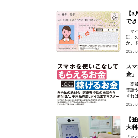
【3
でき
マイ
証」
か、
を知
2025.0
スマ
金」
高齢
電話
すれ
解説
2025.0
【登
大利
「マ