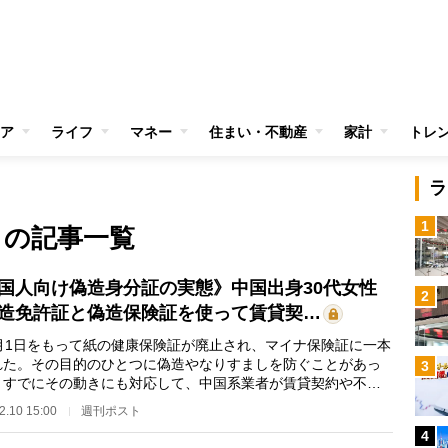
ア
ライフ
マネー
住まい・不動産
家計
トレ
ラ
1
 の記事一覧
国人向け偽造身分証の実態》中国出身30代女性
2
造免許証と偽造保険証を使って賃貸契…
月1日をもって紙の健康保険証が廃止され、マイナ保険証に一本
れた。その目的のひとつに偽造やなりすましを防ぐことがあっ
3
、すでにその動きにも対応して、中国系業者が賃貸契約や不法
に使える保険証…
2.10 15:00
週刊ポスト
4