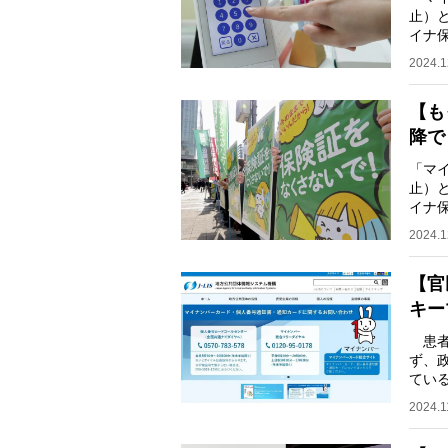
止）
イナ
され
2024.1
【も
降で
「マ
止）
イナ
され
2024.1
【官
キー
患者
ず、
てい
の天
2024.1