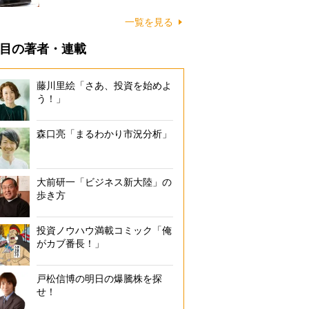
一覧を見る
目の著者・連載
藤川里絵「さあ、投資を始めよ
う！」
森口亮「まるわかり市況分析」
大前研一「ビジネス新大陸」の
歩き方
投資ノウハウ満載コミック「俺
がカブ番長！」
戸松信博の明日の爆騰株を探
せ！