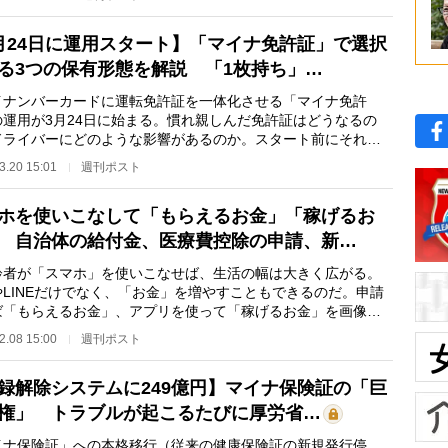
月24日に運用スタート】「マイナ免許証」で選択
る3つの保有形態を解説 「1枚持ち」…
ナンバーカードに運転免許証を一体化させる「マイナ免許
の運用が3月24日に始まる。慣れ親しんだ免許証はどうなるの
ドライバーにどのような影響があるのか。スタート前にそれら
ったうえで判断する…
3.20 15:01
週刊ポスト
ホを使いこなして「もらえるお金」「稼げるお
 自治体の給付金、医療費控除の申請、新…
者が「スマホ」を使いこなせば、生活の幅は大きく広がる。
やLINEだけでなく、「お金」を増やすこともできるのだ。申請
ば「もらえるお金」、アプリを使って「稼げるお金」を画像で
する。スマホで…
2.08 15:00
週刊ポスト
録解除システムに249億円】マイナ保険証の「巨
権」 トラブルが起こるたびに厚労省…
イナ保険証」への本格移行（従来の健康保険証の新規発行停