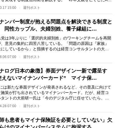
2）は、「名義…
0.17 15:00
週刊ポスト
ナンバー制度が抱える問題点を解決できる制度と
 同性カップル、夫婦別姓、養子縁組に…
党は3年ぶりに「選択的夫婦別姓」のワーキングチームを再開
が、意見の集約に四苦八苦している。「問題の原因は『家族』
位にしているから」と指摘するのは経営コンサルタントの大前
氏だ。大前氏は…
8.06 07:00
週刊ポスト
ナログ日本の象徴】券面デザイン一新で露呈す
使えないマイナンバーカード” マイナ保…
には新たな券面デザインが発表されるなど、その普及に向けて
な施策が打ち出されているマイナンバーカード。だが、経営コ
ルタントの大前研一氏は「今のデジタル庁に任せていたら、こ
は永遠にデジタ…
4.28 07:00
週刊ポスト
師も患者もマイナ保険証を必要としていない」欠
らけのマイナンバーシステムに拘泥する…