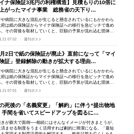
イナ保険証3兆円の利権構造】見積もりの10倍に
上がったマイナ事業 総務省の天下り…
や病院に大きな混乱が生じると懸念されているにもかかわら
政府は紙の保険証からマイナ保険証への移行を急ピッチで進め
る。その背後を取材していくと、巨額の予算が流れ込む団体へ
下り、そして競…
1.21 07:02
週刊ポスト
2月2日で紙の保険証が廃止》直前になって「マイ
険証」登録解除の動きが拡大する理由…
や病院に大きな混乱が生じると懸念されているにもかかわら
政府は紙の保険証からマイナ保険証への移行を急ピッチで進め
る。その背後を取材していくと、巨額の予算が流れ込む団体へ
下り、そして競…
1.21 07:01
週刊ポスト
の死後の「名義変更」「解約」に伴う“提出物地
 手間を省いてスピードアップを図るに…
きが膨大で面倒──相続にはそんなイメージが付きまとうが、
に済ませる制度をうまく活用すれば劇的に簡潔になる。「最短
」を実現する制度活用術を解説する。 昨年父親を亡くしたAさ