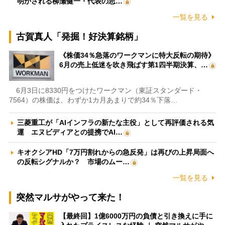
明かされる柳瀬健一・代表の思…
一覧を見る
古賀真人「発掘！好決算銘柄」
《株価34％急落のワークマンに特大反転の期待》
6月の売上低迷を吹き飛ばす第1四半期決算、…
6月3日に8330円をつけたワークマン（東証スタンダード・
7564）の株価は、わずか1カ月あまりで約34％下落…
三菱重工が「AIインフラの新たな主役」として再評価される気
運 エヌビディアとの提携でAI…
キオクシアHD「7万円割れからの急反発」は再びの上昇局面へ
の反転シグナルか？ 市場のムー…
一覧を見る
突然マルサがやって来た！
【最終回】1億6000万円の負債と引き換えに手に