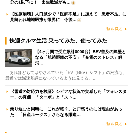
分の1以下に！ 出生数減がも…
【医療崩壊】人口減少で「医師不足」に加えて「患者不足」に
見舞われ地域医療が限界に 今後…
一覧を見る
快適クルマ生活 乗ってみた、使ってみた
【4ヶ月間で受注累計6000台】BEV普及の障壁と
なる「航続距離の不安」「充電のストレス」解
消…
あれほどもてはやされていた「EV（BEV）シフト」の潮流も、
最近では減速基調になっているように見える。…
《雪道の対応力を検証》シビアな状況で実感した「フォレスタ
ー」の真価 「ターボ」と「スト…
乗り込むと同時に「これが軽？」と戸惑うのには理由があっ
た 「日産ルークス」さらなる躍進…
一覧を見る