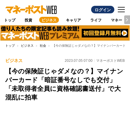
ログイン
トップ
投資
ビジネス
キャリア
ライフ
マネー
トップ
ビジネス
社会
【今の保険証じゃダメなの？】マイナンバーカード「
ビジネス
2023.07.05 07:00
マネーポストWEB
【今の保険証じゃダメなの？】マイナン
バーカード「暗証番号なしでも交付」
「未取得者全員に資格確認書送付」で大
混乱に拍車
Loaded
:
100.00%
/
Unmute