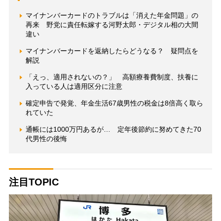
マイナンバーカードのトラブルは「消えた年金問題」の
再来 野党に責任転嫁する河野太郎・デジタル相の大間
違い
マイナンバーカードを返納したらどうなる？ 疑問点を
解説
「えっ、適用されないの？」 高額療養費制度、扶養に
入っている人は適用区分に注意
確定申告で発覚、年金生活67歳男性の税金は8倍高く取ら
れていた
通帳には1000万円あるが… 定年後節約に努めてきた70
代男性の後悔
注目TOPIC