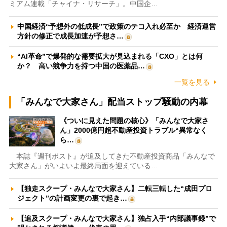
ミアム連載「チャイナ・リサーチ」。中国企…
中国経済“予想外の低成長”で政策のテコ入れ必至か 経済運営
方針の修正で成長加速が予想さ…
“AI革命”で爆発的な需要拡大が見込まれる「CXO」とは何
か？ 高い競争力を持つ中国の医薬品…
一覧を見る
「みんなで大家さん」配当ストップ騒動の内幕
《ついに見えた問題の核心》「みんなで大家さ
ん」2000億円超不動産投資トラブル“異常なく
ら…
本誌『週刊ポスト』が追及してきた不動産投資商品「みんなで
大家さん」がいよいよ最終局面を迎えている…
【独走スクープ・みんなで大家さん】二転三転した“成田プロ
ジェクト”の計画変更の裏で起き…
【追及スクープ・みんなで大家さん】独占入手“内部議事録”で