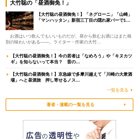
大竹聡の「昼酒御免！」
【大竹聡の昼酒御免！】「ネグローニ」「山崎」
「マンハッタン」新宿三丁目の隠れ家バーで1…
お酒はいつ飲んでもいいものだが、昼から飲むお酒にはまた格
別の味わいがある――。ライター・作家の大竹…
【大竹聡の昼酒御免！】今の若者は「なめろう」や「キヌカツ
ギ」を知らないって本当？ 昔の…
【大竹聡の昼酒御免！】京急線で多摩川越えて「川崎の大衆酒
場」へと昼酒旅 押し寄せるノス…
一覧を見る
著者・連載の一覧を見る