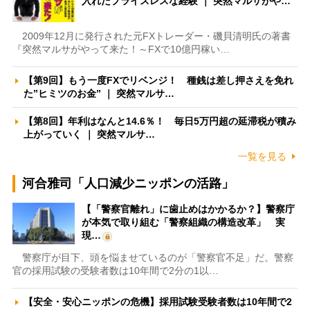
入れたプライスレスな経験 ｜ 突然マルサがや…
2009年12月に発行された元FXトレーダー・磯貝清明氏の著書
『突然マルサがやって来た！～FXで10億円稼い…
【第9回】もう一度FXでリベンジ！ 種銭は差し押さえを免れ
た”ヒミツのお金” ｜ 突然マルサ…
【第8回】年利はなんと14.6％！ 毎日5万円超の延滞税が積み
上がっていく ｜ 突然マルサ…
一覧を見る
河合雅司「人口減少ニッポンの活路」
【「警察官離れ」に歯止めはかかるか？】警察庁
が本気で取り組む「警察組織の構造改革」 実
現…
警察庁が目下、頭を悩ませているのが「警察官不足」だ。警察
官の採用試験の受験者数は10年間で2分の1以…
【安全・安心ニッポンの危機】採用試験受験者数は10年間で2