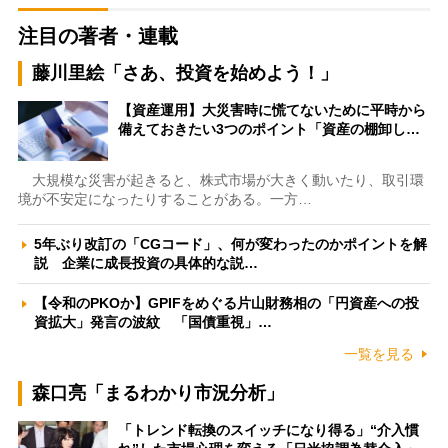
注目の著者・連載
藤川里絵「さあ、投資を始めよう！」
【資産運用】大災害時に慌てないために平時から
備えておきたい3つのポイント「資産の棚卸し…
大規模な災害が起きると、株式市場が大きく動いたり、取引環
境が不安定になったりすることがある。一方…
5年ぶり改訂の「CGコード」、何が変わったのかポイントを解
説 企業に成長投資の具体的な説…
【令和のPKOか】GPIFをめぐる片山財務相の「円資産への投
資拡大」発言の波紋 「国債重視」…
一覧を見る
森口亮「まるわかり市況分析」
「トレンド転換のスイッチになり得る」“介入慣