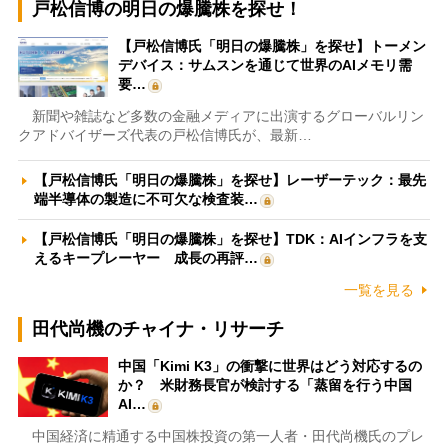
戸松信博の明日の爆騰株を探せ！
【戸松信博氏「明日の爆騰株」を探せ】トーメン
デバイス：サムスンを通じて世界のAIメモリ需
要…
新聞や雑誌など多数の金融メディアに出演するグローバルリン
クアドバイザーズ代表の戸松信博氏が、最新…
【戸松信博氏「明日の爆騰株」を探せ】レーザーテック：最先
端半導体の製造に不可欠な検査装…
【戸松信博氏「明日の爆騰株」を探せ】TDK：AIインフラを支
えるキープレーヤー 成長の再評…
一覧を見る
田代尚機のチャイナ・リサーチ
中国「Kimi K3」の衝撃に世界はどう対応するの
か？ 米財務長官が検討する「蒸留を行う中国
AI…
中国経済に精通する中国株投資の第一人者・田代尚機氏のプレ