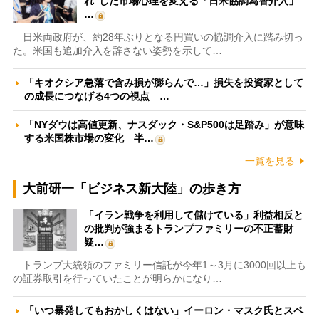
れ”した市場心理を変える「日米協調為替介入」
…
日米両政府が、約28年ぶりとなる円買いの協調介入に踏み切っ
た。米国も追加介入を辞さない姿勢を示して…
「キオクシア急落で含み損が膨らんで…」損失を投資家として
の成長につなげる4つの視点 …
「NYダウは高値更新、ナスダック・S&P500は足踏み」が意味
する米国株市場の変化 半…
一覧を見る
大前研一「ビジネス新大陸」の歩き方
「イラン戦争を利用して儲けている」利益相反と
の批判が強まるトランプファミリーの不正蓄財
疑…
トランプ大統領のファミリー信託が今年1～3月に3000回以上も
の証券取引を行っていたことが明らかになり…
「いつ暴発してもおかしくはない」イーロン・マスク氏とスペ