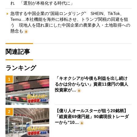
れ 「選別が本格化する時代に」
急増する中国企業の“国籍ロンダリング” SHEIN、TikTok、
Temu…本社機能を海外に移転させ、トランプ関税の回避を狙
う 現地人を隠れ蓑にした中国企業の農業参入・土地取得への
懸念も
関連記事
ランキング
「キオクシアが今後も利益を出し続け
1
るかは分からない」資産11億円の個人
投資家が…
【億り人オールスターが狙う20銘柄】
2
「総資産69億円超」90歳現役トレーダ
ーから“10…