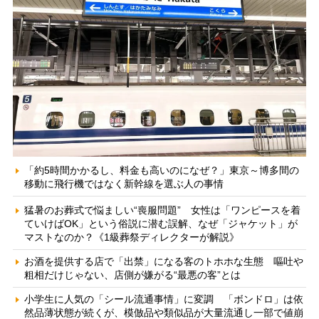
「約5時間かかるし、料金も高いのになぜ？」東京～博多間の
移動に飛行機ではなく新幹線を選ぶ人の事情
猛暑のお葬式で悩ましい“喪服問題” 女性は「ワンピースを着
ていけばOK」という俗説に潜む誤解、なぜ「ジャケット」が
マストなのか？《1級葬祭ディレクターが解説》
お酒を提供する店で「出禁」になる客のトホホな生態 嘔吐や
粗相だけじゃない、店側が嫌がる“最悪の客”とは
小学生に人気の「シール流通事情」に変調 「ボンドロ」は依
然品薄状態が続くが、模倣品や類似品が大量流通し一部で値崩