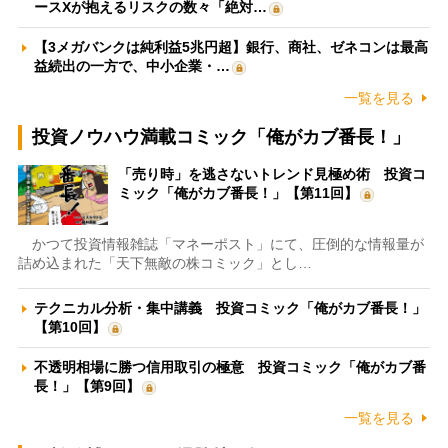
ースXが抱えるリスクの数々「絶対…
【3メガバンクは純利益5兆円超】銀行、商社、ゼネコンは最高
益続出の一方で、中小企業・…
一覧を見る
投資ノウハウ満載コミック「俺がカブ番長！」
「売り時」を逃さないトレンド見極め術 投資コ
ミック「俺がカブ番長！」【第11回】
かつて投資情報雑誌「マネーポスト」にて、圧倒的な情報量が
詰め込まれた「天下無敵の株コミック」とし…
テクニカル分析・集中講義 投資コミック「俺がカブ番長！」
【第10回】
不透明相場に勝つ信用取引の極意 投資コミック「俺がカブ番
長！」【第9回】
一覧を見る