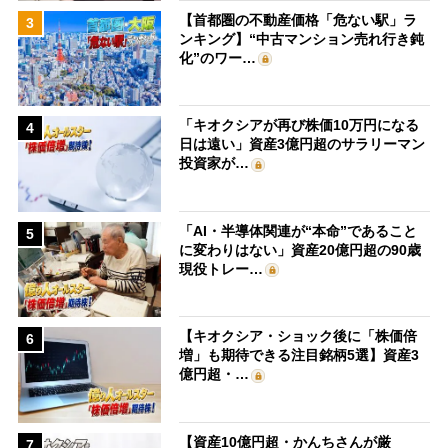
【首都圏の不動産価格「危ない駅」ラ
3
ンキング】“中古マンション売れ行き鈍
化”のワー…
「キオクシアが再び株価10万円になる
4
日は遠い」資産3億円超のサラリーマン
投資家が…
「AI・半導体関連が“本命”であること
5
に変わりはない」資産20億円超の90歳
現役トレー…
【キオクシア・ショック後に「株価倍
6
増」も期待できる注目銘柄5選】資産3
億円超・…
【資産10億円超・かんちさんが厳
7