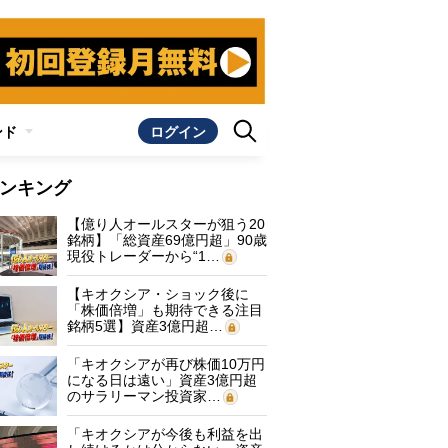
ンド
ログイン
ンキング
【億り人オールスターが狙う20
銘柄】「総資産69億円超」90歳
現役トレーダーから“1…
【キオクシア・ショック後に
「株価倍増」も期待できる注目
銘柄5選】資産3億円超…
「キオクシアが再び株価10万円
になる日は遠い」資産3億円超
のサラリーマン投資家…
「キオクシアが今後も利益を出