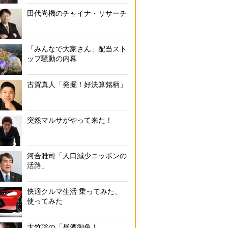
田代尚機のチャイナ・リサーチ
「みんなで大家さん」配当スト
ップ騒動の内幕
古賀真人「発掘！好決算銘柄」
突然マルサがやって来た！
河合雅司「人口減少ニッポンの
活路」
快適クルマ生活 乗ってみた、
使ってみた
大竹聡の「昼酒御免！」