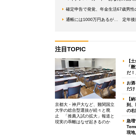
確定申告で発覚、年金生活67歳男性
通帳には1000万円あるが… 定年
注目TOPIC
【土
「懸
だ！
お酒
だけ
【納
京都大・神戸大など、難関国立
到、
大学の総合型選抜が続々と廃
の右
止 「推薦入試の拡大」報道と
急増
現実の乖離はなぜ起きるのか
Te
現地