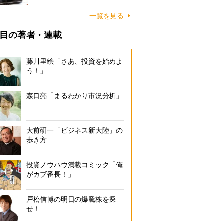
一覧を見る
目の著者・連載
藤川里絵「さあ、投資を始めよ
う！」
森口亮「まるわかり市況分析」
大前研一「ビジネス新大陸」の
歩き方
投資ノウハウ満載コミック「俺
がカブ番長！」
戸松信博の明日の爆騰株を探
せ！