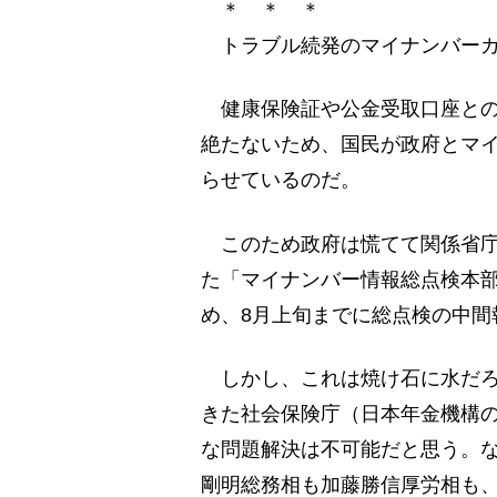
＊ ＊ ＊
トラブル続発のマイナンバーカ
健康保険証や公金受取口座との
絶たないため、国民が政府とマ
らせているのだ。
このため政府は慌てて関係省庁
た「マイナンバー情報総点検本
め、8月上旬までに総点検の中間
しかし、これは焼け石に水だろう
きた社会保険庁（日本年金機構
な問題解決は不可能だと思う。
剛明総務相も加藤勝信厚労相も