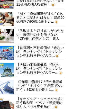
し続けるかは分からない」資産
11億円の個人投資家…
「AI・半導体関連が“本命”であ
ることに変わりはない」資産20
億円超の90歳現役トレ…
「失敗すると取り返しがつかな
い」葬儀社の手を借りない
「DIY葬」の落とし穴 素人
に…
【首都圏の不動産価格「危ない
駅」ランキング】“中古マンシ
ョン売れ行き鈍化”のワ…
【大阪の不動産価格「危ない
駅」ランキング】“中古マンシ
ョン売れ行き鈍化”のワー…
《2年弱で資産17.5倍の元証券
マンが「キオクシア急落で次に
狙う」5銘柄を公開》1…
【キオクシア・ショックの後に
狙う5銘柄】イベント投資家の
億り人・羽根英樹氏が…