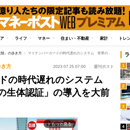
ア
ライフ
マネー
住まい・不動産
家計
トレ
大陸」の歩き方
マイナンバーカードの時代遅れのシステム 世界の常識「複数の生体認証」の導入を大前研一氏が提言
ラ
1
歩き方
2023.07.25 07:00
週刊ポスト
ードの時代遅れのシステム
2
の生体認証」の導入を大前
3
もっと見る
arrow_forward_ios
4