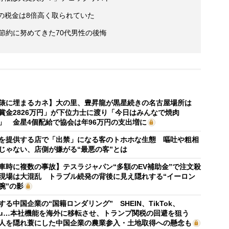
の税金は8倍高く取られていた
後節約に努めてきた70代男性の後悔
俵に埋まるカネ】大の里、豊昇龍が黒星続きの名古屋場所は
賞金2826万円」が下位力士に渡り「今日はみんなで焼肉
」 金星4個配給で協会は年96万円の支出増に
を提供する店で「出禁」になる客のトホホな生態 嘔吐や粗相
じゃない、店側が嫌がる“最悪の客”とは
車時に複数の事故】テスラジャパン“多額のEV補助金”で注文殺
現場は大混乱 トラブル続発の背後に見え隠れする“イーロン
腕”の影
する中国企業の“国籍ロンダリング” SHEIN、TikTok、
mu…本社機能を海外に移転させ、トランプ関税の回避を狙う
人を隠れ蓑にした中国企業の農業参入・土地取得への懸念も