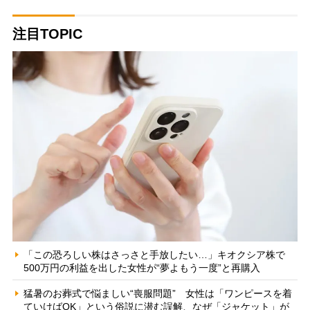
注目TOPIC
「この恐ろしい株はさっさと手放したい…」キオクシア株で
500万円の利益を出した女性が“夢よもう一度”と再購入
猛暑のお葬式で悩ましい“喪服問題” 女性は「ワンピースを着
ていけばOK」という俗説に潜む誤解、なぜ「ジャケット」が