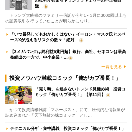
の批判が強まるトランプファミリーの不正蓄財
疑…
トランプ大統領のファミリー信託が今年1～3月に3000回以上も
の証券取引を行っていたことが明らかになり…
「いつ暴発してもおかしくはない」イーロン・マスク氏とスペ
ースXが抱えるリスクの数々「絶対…
【3メガバンクは純利益5兆円超】銀行、商社、ゼネコンは最高
益続出の一方で、中小企業・…
一覧を見る
投資ノウハウ満載コミック「俺がカブ番長！」
「売り時」を逃さないトレンド見極め術 投資コ
ミック「俺がカブ番長！」【第11回】
かつて投資情報雑誌「マネーポスト」にて、圧倒的な情報量が
詰め込まれた「天下無敵の株コミック」とし…
テクニカル分析・集中講義 投資コミック「俺がカブ番長！」