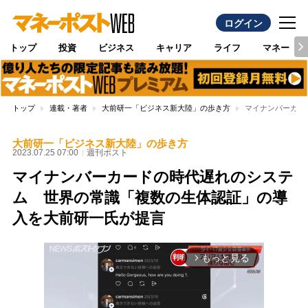
ログイン
トップ
投資
ビジネス
キャリア
ライフ
マネー
トップ
連載・著者
大前研一「ビジネス新大陸」の歩き方
マイナンバーカー
大前研一「ビジネス新大陸」の歩き方
2023.07.25 07:00
週刊ポスト
マイナンバーカードの時代遅れのシステ
ム 世界の常識「複数の生体認証」の導
入を大前研一氏が提言
もっと見る
arrow_forward_ios