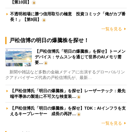
【第10回】
不透明相場に勝つ信用取引の極意 投資コミック「俺がカブ番
長！」【第9回】
一覧を見る
戸松信博の明日の爆騰株を探せ！
【戸松信博氏「明日の爆騰株」を探せ】トーメン
デバイス：サムスンを通じて世界のAIメモリ需
要…
新聞や雑誌など多数の金融メディアに出演するグローバルリン
クアドバイザーズ代表の戸松信博氏が、最新…
【戸松信博氏「明日の爆騰株」を探せ】レーザーテック：最先
端半導体の製造に不可欠な検査装…
【戸松信博氏「明日の爆騰株」を探せ】TDK：AIインフラを支
えるキープレーヤー 成長の再評…
一覧を見る