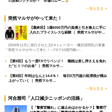
の反転シグナルか？ 市場のムー…
一覧を見る
突然マルサがやって来た！
【最終回】1億6000万円の負債と引き換えに手に
入れたプライスレスな経験 ｜ 突然マルサがや…
2009年12月に発行された元FXトレーダー・磯貝清明氏の著書
『突然マルサがやって来た！～FXで10億円稼い…
【第9回】もう一度FXでリベンジ！ 種銭は差し押さえを免れ
た”ヒミツのお金” ｜ 突然マルサ…
【第8回】年利はなんと14.6％！ 毎日5万円超の延滞税が積み
上がっていく ｜ 突然マルサ…
一覧を見る
河合雅司「人口減少ニッポンの活路」
【「警察官離れ」に歯止めはかかるか？】警察庁