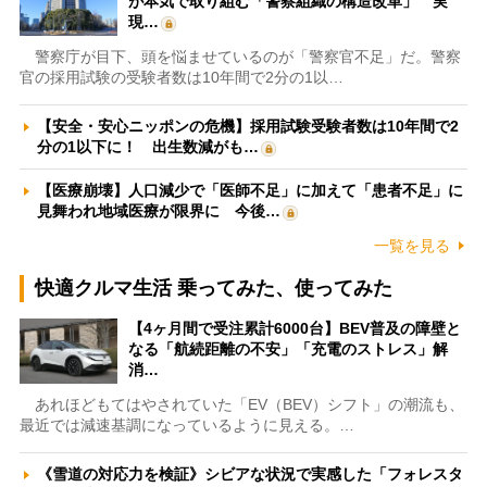
が本気で取り組む「警察組織の構造改革」 実
現…
警察庁が目下、頭を悩ませているのが「警察官不足」だ。警察
官の採用試験の受験者数は10年間で2分の1以…
【安全・安心ニッポンの危機】採用試験受験者数は10年間で2
分の1以下に！ 出生数減がも…
【医療崩壊】人口減少で「医師不足」に加えて「患者不足」に
見舞われ地域医療が限界に 今後…
一覧を見る
快適クルマ生活 乗ってみた、使ってみた
【4ヶ月間で受注累計6000台】BEV普及の障壁と
なる「航続距離の不安」「充電のストレス」解
消…
あれほどもてはやされていた「EV（BEV）シフト」の潮流も、
最近では減速基調になっているように見える。…
《雪道の対応力を検証》シビアな状況で実感した「フォレスタ