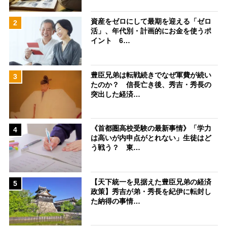
資産をゼロにして最期を迎える「ゼロ
2
活」、年代別・計画的にお金を使うポ
イント 6…
豊臣兄弟は転戦続きでなぜ軍費が続い
3
たのか？ 信長亡き後、秀吉・秀長の
突出した経済…
《首都圏高校受験の最新事情》「学力
4
は高いが内申点がとれない」生徒はど
う戦う？ 東…
【天下統一を見据えた豊臣兄弟の経済
5
政策】秀吉が弟・秀長を紀伊に転封し
た納得の事情…