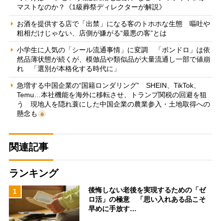
マストなのか？《1級葬祭ディレクターが解説》
お酒を提供する店で「出禁」になる客のトホホな生態 嘔吐や
粗相だけじゃない、店側が嫌がる“最悪の客”とは
小学生に人気の「シール流通事情」に変調 「ボンドロ」は依
然品薄状態が続くが、模倣品や類似品が大量流通し一部で値崩
れ 「選別が本格化する時代に」
急増する中国企業の“国籍ロンダリング” SHEIN、TikTok、
Temu…本社機能を海外に移転させ、トランプ関税の回避を狙
う 現地人を隠れ蓑にした中国企業の農業参入・土地取得への
懸念も
関連記事
ランキング
後悔しない老後を実現するための「ゼ
1
ロ活」の極意 「思い入れある品こそ
早めに手放す…