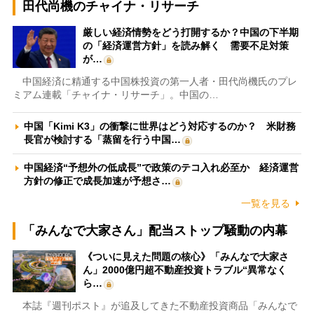
田代尚機のチャイナ・リサーチ
厳しい経済情勢をどう打開するか？中国の下半期
の「経済運営方針」を読み解く 需要不足対策
が…
中国経済に精通する中国株投資の第一人者・田代尚機氏のプレ
ミアム連載「チャイナ・リサーチ」。中国の…
中国「Kimi K3」の衝撃に世界はどう対応するのか？ 米財務
長官が検討する「蒸留を行う中国…
中国経済“予想外の低成長”で政策のテコ入れ必至か 経済運営
方針の修正で成長加速が予想さ…
一覧を見る
「みんなで大家さん」配当ストップ騒動の内幕
《ついに見えた問題の核心》「みんなで大家さ
ん」2000億円超不動産投資トラブル“異常なく
ら…
本誌『週刊ポスト』が追及してきた不動産投資商品「みんなで