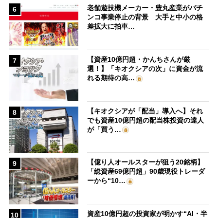
老舗遊技機メーカー・豊丸産業がパチ
6
ンコ事業停止の背景 大手と中小の格
差拡大に拍車…
【資産10億円超・かんちさんが厳
7
選！】「キオクシアの次」に資金が流
れる期待の高…
【キオクシアが「配当」導入へ】それ
8
でも資産10億円超の配当株投資の達人
が「買う…
【億り人オールスターが狙う20銘柄】
9
「総資産69億円超」90歳現役トレーダ
ーから“10…
資産10億円超の投資家が明かす“AI・半
10