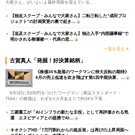
大家さん」がいよいよ最終局面を迎えている…
【独走スクープ・みんなで大家さん】二転三転した“成田プロ
ジェクト”の計画変更の裏で起き…
【追及スクープ・みんなで大家さん】独占入手“内部議事録”で
明かされる柳瀬健一・代表の思…
一覧を見る
古賀真人「発掘！好決算銘柄」
《株価34％急落のワークマンに特大反転の期待》
6月の売上低迷を吹き飛ばす第1四半期決算、…
6月3日に8330円をつけたワークマン（東証スタンダード・
7564）の株価は、わずか1カ月あまりで約34％下落…
三菱重工が「AIインフラの新たな主役」として再評価される気
運 エヌビディアとの提携でAI…
キオクシアHD「7万円割れからの急反発」は再びの上昇局面へ