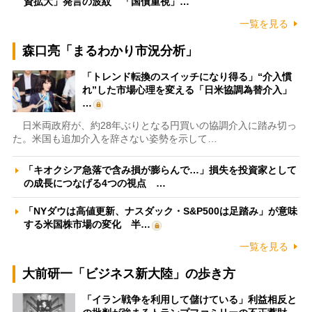
資拡大」発言の波紋 「国債重視」…
一覧を見る
森口亮「まるわかり市況分析」
「トレンド転換のスイッチになり得る」“介入慣
れ”した市場心理を変える「日米協調為替介入」
…
日米両政府が、約28年ぶりとなる円買いの協調介入に踏み切っ
た。米国も追加介入を辞さない姿勢を示して…
「キオクシア急落で含み損が膨らんで…」損失を投資家として
の成長につなげる4つの視点 …
「NYダウは高値更新、ナスダック・S&P500は足踏み」が意味
する米国株市場の変化 半…
一覧を見る
大前研一「ビジネス新大陸」の歩き方
「イラン戦争を利用して儲けている」利益相反と