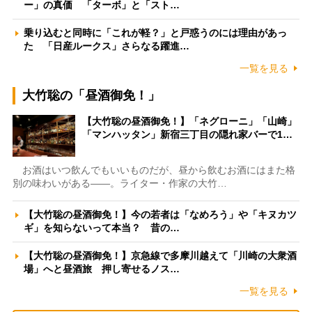
ー」の真価 「ターボ」と「スト…
乗り込むと同時に「これが軽？」と戸惑うのには理由があっ
た 「日産ルークス」さらなる躍進…
一覧を見る
大竹聡の「昼酒御免！」
【大竹聡の昼酒御免！】「ネグローニ」「山崎」
「マンハッタン」新宿三丁目の隠れ家バーで1…
お酒はいつ飲んでもいいものだが、昼から飲むお酒にはまた格
別の味わいがある――。ライター・作家の大竹…
【大竹聡の昼酒御免！】今の若者は「なめろう」や「キヌカツ
ギ」を知らないって本当？ 昔の…
【大竹聡の昼酒御免！】京急線で多摩川越えて「川崎の大衆酒
場」へと昼酒旅 押し寄せるノス…
一覧を見る