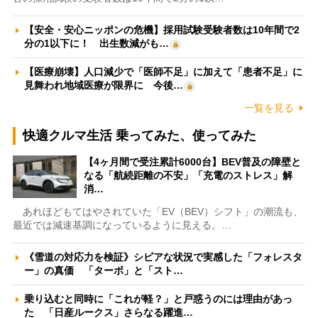
【安全・安心ニッポンの危機】採用試験受験者数は10年間で2
分の1以下に！ 出生数減がも…
【医療崩壊】人口減少で「医師不足」に加えて「患者不足」に
見舞われ地域医療が限界に 今後…
一覧を見る
快適クルマ生活 乗ってみた、使ってみた
【4ヶ月間で受注累計6000台】BEV普及の障壁と
なる「航続距離の不安」「充電のストレス」解
消…
あれほどもてはやされていた「EV（BEV）シフト」の潮流も、
最近では減速基調になっているように見える。…
《雪道の対応力を検証》シビアな状況で実感した「フォレスタ
ー」の真価 「ターボ」と「スト…
乗り込むと同時に「これが軽？」と戸惑うのには理由があっ
た 「日産ルークス」さらなる躍進…