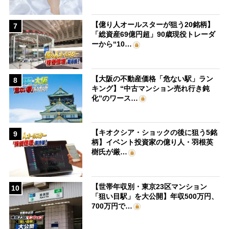
【億り人オールスターが狙う20銘柄】
7
「総資産69億円超」90歳現役トレーダ
ーから“10…
【大阪の不動産価格「危ない駅」ラン
8
キング】“中古マンション売れ行き鈍
化”のワース…
【キオクシア・ショックの後に狙う5銘
9
柄】イベント投資家の億り人・羽根英
樹氏が厳…
【世帯年収別・東京23区マンション
10
「狙い目駅」を大公開】年収500万円、
700万円で…