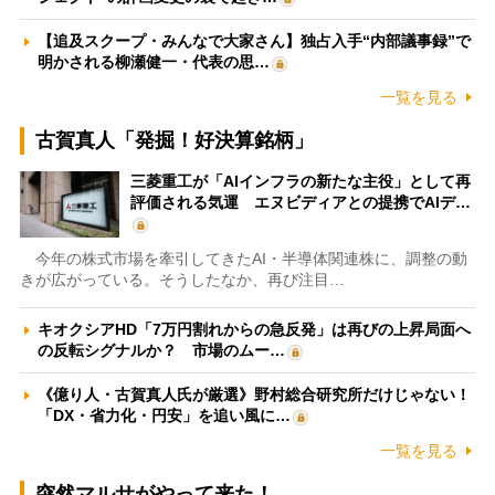
【追及スクープ・みんなで大家さん】独占入手“内部議事録”で
明かされる柳瀬健一・代表の思…
一覧を見る
古賀真人「発掘！好決算銘柄」
三菱重工が「AIインフラの新たな主役」として再
評価される気運 エヌビディアとの提携でAIデ…
今年の株式市場を牽引してきたAI・半導体関連株に、調整の動
きが広がっている。そうしたなか、再び注目…
キオクシアHD「7万円割れからの急反発」は再びの上昇局面へ
の反転シグナルか？ 市場のムー…
《億り人・古賀真人氏が厳選》野村総合研究所だけじゃない！
「DX・省力化・円安」を追い風に…
一覧を見る
突然マルサがやって来た！