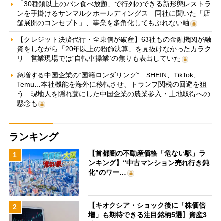
「30種類以上のパン食べ放題」で行列のできる新形態レストラ
ンを手掛けるサンマルクホールディングス 同社に聞いた「店
舗展開のコンセプト」、事業を多角化してもぶれない軸
【クレジット決済代行・全東信が破産】63社もの金融機関が融
資をしながら「20年以上の粉飾決算」を見抜けなかったカラク
リ 営業現場では“自転車操業”の焦りも表出していた
急増する中国企業の“国籍ロンダリング” SHEIN、TikTok、
Temu…本社機能を海外に移転させ、トランプ関税の回避を狙
う 現地人を隠れ蓑にした中国企業の農業参入・土地取得への
懸念も
ランキング
【首都圏の不動産価格「危ない駅」ラ
1
ンキング】“中古マンション売れ行き鈍
化”のワー…
【キオクシア・ショック後に「株価倍
2
増」も期待できる注目銘柄5選】資産3