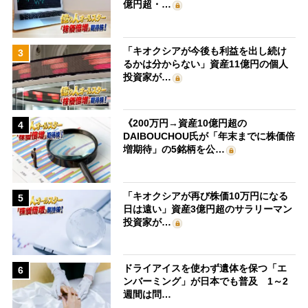
億円超・…
「キオクシアが今後も利益を出し続け
3
るかは分からない」資産11億円の個人
投資家が…
《200万円→資産10億円超の
4
DAIBOUCHOU氏が「年末までに株価倍
増期待」の5銘柄を公…
「キオクシアが再び株価10万円になる
5
日は遠い」資産3億円超のサラリーマン
投資家が…
ドライアイスを使わず遺体を保つ「エ
6
ンバーミング」が日本でも普及 1～2
週間は問…