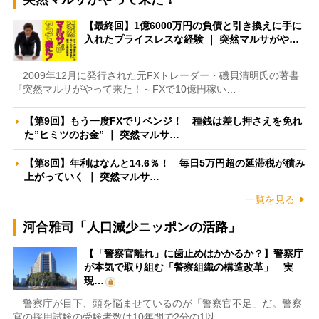
【最終回】1億6000万円の負債と引き換えに手に
入れたプライスレスな経験 ｜ 突然マルサがや…
2009年12月に発行された元FXトレーダー・磯貝清明氏の著書
『突然マルサがやって来た！～FXで10億円稼い…
【第9回】もう一度FXでリベンジ！ 種銭は差し押さえを免れ
た”ヒミツのお金” ｜ 突然マルサ…
【第8回】年利はなんと14.6％！ 毎日5万円超の延滞税が積み
上がっていく ｜ 突然マルサ…
一覧を見る
河合雅司「人口減少ニッポンの活路」
【「警察官離れ」に歯止めはかかるか？】警察庁
が本気で取り組む「警察組織の構造改革」 実
現…
警察庁が目下、頭を悩ませているのが「警察官不足」だ。警察
官の採用試験の受験者数は10年間で2分の1以…