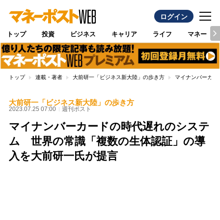
ログイン
トップ
投資
ビジネス
キャリア
ライフ
マネー
トップ
連載・著者
大前研一「ビジネス新大陸」の歩き方
マイナンバーカー
大前研一「ビジネス新大陸」の歩き方
2023.07.25 07:00
週刊ポスト
マイナンバーカードの時代遅れのシステ
ム 世界の常識「複数の生体認証」の導
入を大前研一氏が提言
Loaded
:
89.01%
/
Unmute