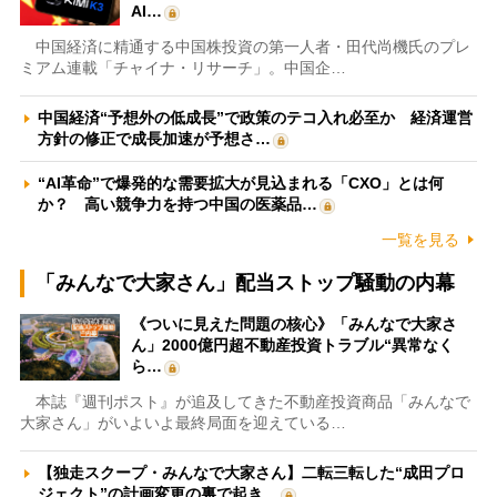
AI…
中国経済に精通する中国株投資の第一人者・田代尚機氏のプレ
ミアム連載「チャイナ・リサーチ」。中国企…
中国経済“予想外の低成長”で政策のテコ入れ必至か 経済運営
方針の修正で成長加速が予想さ…
“AI革命”で爆発的な需要拡大が見込まれる「CXO」とは何
か？ 高い競争力を持つ中国の医薬品…
一覧を見る
「みんなで大家さん」配当ストップ騒動の内幕
《ついに見えた問題の核心》「みんなで大家さ
ん」2000億円超不動産投資トラブル“異常なく
ら…
本誌『週刊ポスト』が追及してきた不動産投資商品「みんなで
大家さん」がいよいよ最終局面を迎えている…
【独走スクープ・みんなで大家さん】二転三転した“成田プロ
ジェクト”の計画変更の裏で起き…