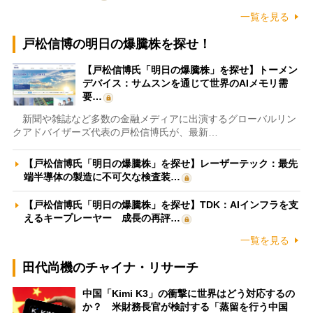
一覧を見る
戸松信博の明日の爆騰株を探せ！
【戸松信博氏「明日の爆騰株」を探せ】トーメン
デバイス：サムスンを通じて世界のAIメモリ需
要…
新聞や雑誌など多数の金融メディアに出演するグローバルリン
クアドバイザーズ代表の戸松信博氏が、最新…
【戸松信博氏「明日の爆騰株」を探せ】レーザーテック：最先
端半導体の製造に不可欠な検査装…
【戸松信博氏「明日の爆騰株」を探せ】TDK：AIインフラを支
えるキープレーヤー 成長の再評…
一覧を見る
田代尚機のチャイナ・リサーチ
中国「Kimi K3」の衝撃に世界はどう対応するの
か？ 米財務長官が検討する「蒸留を行う中国