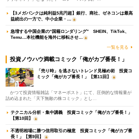
【3メガバンクは純利益5兆円超】銀行、商社、ゼネコンは最高
益続出の一方で、中小企業・…
急増する中国企業の“国籍ロンダリング” SHEIN、TikTok、
Temu…本社機能を海外に移転させ…
一覧を見る
投資ノウハウ満載コミック「俺がカブ番長！」
「売り時」を逃さないトレンド見極め術 投資コ
ミック「俺がカブ番長！」【第11回】
かつて投資情報雑誌「マネーポスト」にて、圧倒的な情報量が
詰め込まれた「天下無敵の株コミック」とし…
テクニカル分析・集中講義 投資コミック「俺がカブ番長！」
【第10回】
不透明相場に勝つ信用取引の極意 投資コミック「俺がカブ番
長！」【第9回】