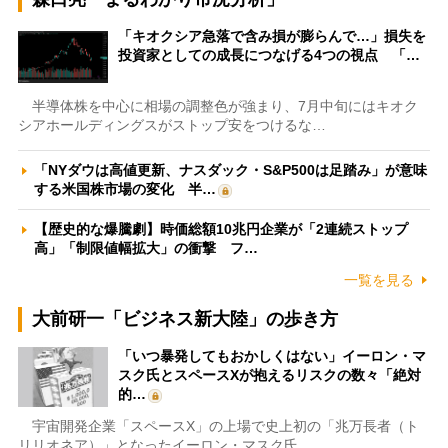
「キオクシア急落で含み損が膨らんで…」損失を
投資家としての成長につなげる4つの視点 「…
半導体株を中心に相場の調整色が強まり、7月中旬にはキオク
シアホールディングスがストップ安をつけるな…
「NYダウは高値更新、ナスダック・S&P500は足踏み」が意味
する米国株市場の変化 半…
【歴史的な爆騰劇】時価総額10兆円企業が「2連続ストップ
高」「制限値幅拡大」の衝撃 フ…
一覧を見る
大前研一「ビジネス新大陸」の歩き方
「いつ暴発してもおかしくはない」イーロン・マ
スク氏とスペースXが抱えるリスクの数々「絶対
的…
宇宙開発企業「スペースX」の上場で史上初の「兆万長者（ト
リリオネア）」となったイーロン・マスク氏。…