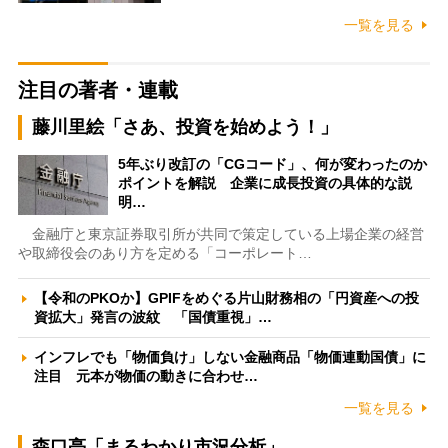
一覧を見る
注目の著者・連載
藤川里絵「さあ、投資を始めよう！」
5年ぶり改訂の「CGコード」、何が変わったのか
ポイントを解説 企業に成長投資の具体的な説
明…
金融庁と東京証券取引所が共同で策定している上場企業の経営
や取締役会のあり方を定める「コーポレート…
【令和のPKOか】GPIFをめぐる片山財務相の「円資産への投
資拡大」発言の波紋 「国債重視」…
インフレでも「物価負け」しない金融商品「物価連動国債」に
注目 元本が物価の動きに合わせ…
一覧を見る
森口亮「まるわかり市況分析」