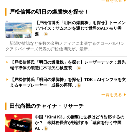
一覧を見る
戸松信博の明日の爆騰株を探せ！
【戸松信博氏「明日の爆騰株」を探せ】トーメン
デバイス：サムスンを通じて世界のAIメモリ需
要…
新聞や雑誌など多数の金融メディアに出演するグローバルリン
クアドバイザーズ代表の戸松信博氏が、最新…
【戸松信博氏「明日の爆騰株」を探せ】レーザーテック：最先
端半導体の製造に不可欠な検査装…
【戸松信博氏「明日の爆騰株」を探せ】TDK：AIインフラを支
えるキープレーヤー 成長の再評…
一覧を見る
田代尚機のチャイナ・リサーチ
中国「Kimi K3」の衝撃に世界はどう対応するの
か？ 米財務長官が検討する「蒸留を行う中国
AI…