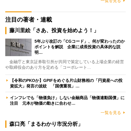
一覧を見る
注目の著者・連載
藤川里絵「さあ、投資を始めよう！」
5年ぶり改訂の「CGコード」、何が変わったのか
ポイントを解説 企業に成長投資の具体的な説
明…
金融庁と東京証券取引所が共同で策定している上場企業の経営
や取締役会のあり方を定める「コーポレート…
【令和のPKOか】GPIFをめぐる片山財務相の「円資産への投
資拡大」発言の波紋 「国債重視」…
インフレでも「物価負け」しない金融商品「物価連動国債」に
注目 元本が物価の動きに合わせ…
一覧を見る
森口亮「まるわかり市況分析」