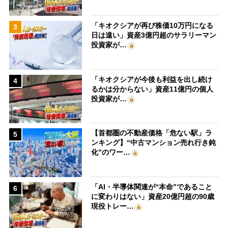
「キオクシアが再び株価10万円になる
3
日は遠い」資産3億円超のサラリーマン
投資家が…
「キオクシアが今後も利益を出し続け
4
るかは分からない」資産11億円の個人
投資家が…
【首都圏の不動産価格「危ない駅」ラ
5
ンキング】“中古マンション売れ行き鈍
化”のワー…
「AI・半導体関連が“本命”であること
6
に変わりはない」資産20億円超の90歳
現役トレー…