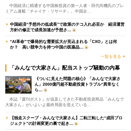
中国経済に精通する中国株投資の第一人者・田代尚機氏のプレ
ミアム連載「チャイナ・リサーチ」。中国企…
中国経済“予想外の低成長”で政策のテコ入れ必至か 経済運営
方針の修正で成長加速が予想さ…
“AI革命”で爆発的な需要拡大が見込まれる「CXO」とは何
か？ 高い競争力を持つ中国の医薬品…
一覧を見る
「みんなで大家さん」配当ストップ騒動の内幕
《ついに見えた問題の核心》「みんなで大家さ
ん」2000億円超不動産投資トラブル“異常なく
ら…
本誌『週刊ポスト』が追及してきた不動産投資商品「みんなで
大家さん」がいよいよ最終局面を迎えている…
【独走スクープ・みんなで大家さん】二転三転した“成田プロ
ジェクト”の計画変更の裏で起き…