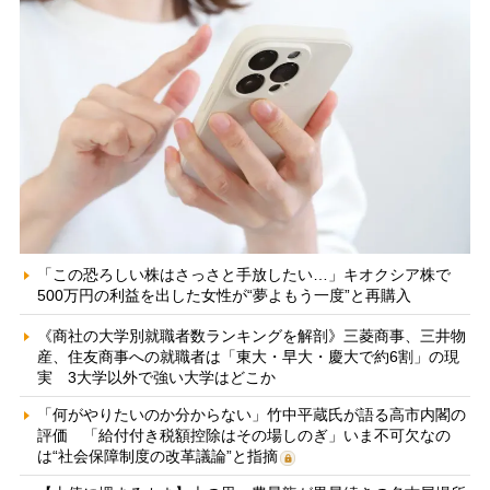
「この恐ろしい株はさっさと手放したい…」キオクシア株で
500万円の利益を出した女性が“夢よもう一度”と再購入
《商社の大学別就職者数ランキングを解剖》三菱商事、三井物
産、住友商事への就職者は「東大・早大・慶大で約6割」の現
実 3大学以外で強い大学はどこか
「何がやりたいのか分からない」竹中平蔵氏が語る高市内閣の
評価 「給付付き税額控除はその場しのぎ」いま不可欠なの
は“社会保障制度の改革議論”と指摘