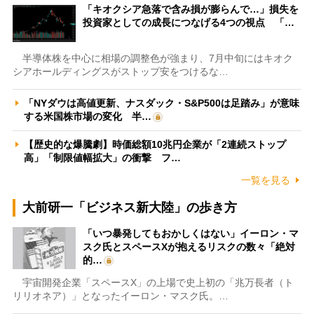
「キオクシア急落で含み損が膨らんで…」損失を
投資家としての成長につなげる4つの視点 「…
半導体株を中心に相場の調整色が強まり、7月中旬にはキオク
シアホールディングスがストップ安をつけるな…
「NYダウは高値更新、ナスダック・S&P500は足踏み」が意味
する米国株市場の変化 半…
【歴史的な爆騰劇】時価総額10兆円企業が「2連続ストップ
高」「制限値幅拡大」の衝撃 フ…
一覧を見る
大前研一「ビジネス新大陸」の歩き方
「いつ暴発してもおかしくはない」イーロン・マ
スク氏とスペースXが抱えるリスクの数々「絶対
的…
宇宙開発企業「スペースX」の上場で史上初の「兆万長者（ト
リリオネア）」となったイーロン・マスク氏。…