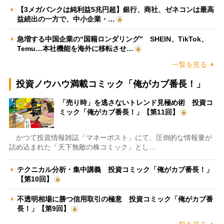
【3メガバンクは純利益5兆円超】銀行、商社、ゼネコンは最高
益続出の一方で、中小企業・…
急増する中国企業の“国籍ロンダリング” SHEIN、TikTok、
Temu…本社機能を海外に移転させ…
一覧を見る
投資ノウハウ満載コミック「俺がカブ番長！」
「売り時」を逃さないトレンド見極め術 投資コ
ミック「俺がカブ番長！」【第11回】
かつて投資情報雑誌「マネーポスト」にて、圧倒的な情報量が
詰め込まれた「天下無敵の株コミック」とし…
テクニカル分析・集中講義 投資コミック「俺がカブ番長！」
【第10回】
不透明相場に勝つ信用取引の極意 投資コミック「俺がカブ番
長！」【第9回】