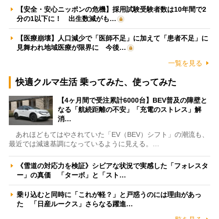
【安全・安心ニッポンの危機】採用試験受験者数は10年間で2
分の1以下に！ 出生数減がも…
【医療崩壊】人口減少で「医師不足」に加えて「患者不足」に
見舞われ地域医療が限界に 今後…
一覧を見る
快適クルマ生活 乗ってみた、使ってみた
【4ヶ月間で受注累計6000台】BEV普及の障壁と
なる「航続距離の不安」「充電のストレス」解
消…
あれほどもてはやされていた「EV（BEV）シフト」の潮流も、
最近では減速基調になっているように見える。…
《雪道の対応力を検証》シビアな状況で実感した「フォレスタ
ー」の真価 「ターボ」と「スト…
乗り込むと同時に「これが軽？」と戸惑うのには理由があっ
た 「日産ルークス」さらなる躍進…