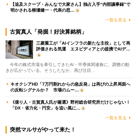
【追及スクープ・みんなで大家さん】独占入手“内部議事録”で
明かされる柳瀬健一・代表の思…
一覧を見る
古賀真人「発掘！好決算銘柄」
三菱重工が「AIインフラの新たな主役」として再
評価される気運 エヌビディアとの提携でAIデ…
今年の株式市場を牽引してきたAI・半導体関連株に、調整の動
きが広がっている。そうしたなか、再び注目…
キオクシアHD「7万円割れからの急反発」は再びの上昇局面へ
の反転シグナルか？ 市場のムー…
《億り人・古賀真人氏が厳選》野村総合研究所だけじゃない！
「DX・省力化・円安」を追い風に…
一覧を見る
突然マルサがやって来た！