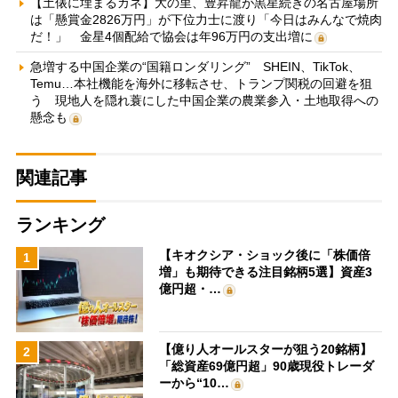
【土俵に埋まるカネ】大の里、豊昇龍が黒星続きの名古屋場所
は「懸賞金2826万円」が下位力士に渡り「今日はみんなで焼肉
だ！」 金星4個配給で協会は年96万円の支出増に
急増する中国企業の“国籍ロンダリング” SHEIN、TikTok、
Temu…本社機能を海外に移転させ、トランプ関税の回避を狙
う 現地人を隠れ蓑にした中国企業の農業参入・土地取得への
懸念も
関連記事
ランキング
【キオクシア・ショック後に「株価倍
1
増」も期待できる注目銘柄5選】資産3
億円超・…
【億り人オールスターが狙う20銘柄】
2
「総資産69億円超」90歳現役トレーダ
ーから“10…