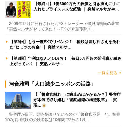
【最終回】1億6000万円の負債と引き換えに手に
入れたプライスレスな経験 ｜ 突然マルサがや…
2009年12月に発行された元FXトレーダー・磯貝清明氏の著書
『突然マルサがやって来た！～FXで10億円稼い…
【第9回】もう一度FXでリベンジ！ 種銭は差し押さえを免れ
た”ヒミツのお金” ｜ 突然マルサ…
【第8回】年利はなんと14.6％！ 毎日5万円超の延滞税が積み
上がっていく ｜ 突然マルサ…
一覧を見る
河合雅司「人口減少ニッポンの活路」
【「警察官離れ」に歯止めはかかるか？】警察庁
が本気で取り組む「警察組織の構造改革」 実
現…
警察庁が目下、頭を悩ませているのが「警察官不足」だ。警察
官の採用試験の受験者数は10年間で2分の1以…