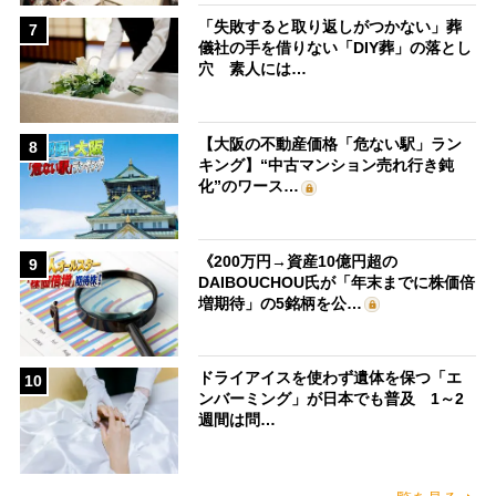
「失敗すると取り返しがつかない」葬
7
儀社の手を借りない「DIY葬」の落とし
穴 素人には…
【大阪の不動産価格「危ない駅」ラン
8
キング】“中古マンション売れ行き鈍
化”のワース…
《200万円→資産10億円超の
9
DAIBOUCHOU氏が「年末までに株価倍
増期待」の5銘柄を公…
ドライアイスを使わず遺体を保つ「エ
10
ンバーミング」が日本でも普及 1～2
週間は問…