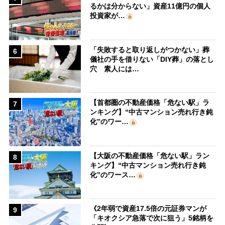
るかは分からない」資産11億円の個人
投資家が…
「失敗すると取り返しがつかない」葬
6
儀社の手を借りない「DIY葬」の落とし
穴 素人には…
【首都圏の不動産価格「危ない駅」ラ
7
ンキング】“中古マンション売れ行き鈍
化”のワー…
【大阪の不動産価格「危ない駅」ラン
8
キング】“中古マンション売れ行き鈍
化”のワース…
《2年弱で資産17.5倍の元証券マンが
9
「キオクシア急落で次に狙う」5銘柄を