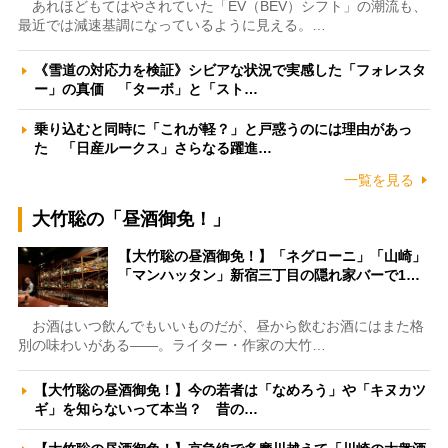
あれほどもてはやされていた「EV（BEV）シフト」の潮流も、
最近では減速基調になっているように見える。…
《雪道の対応力を検証》シビアな状況で実感した「フォレスタ
ー」の真価 「ターボ」と「スト…
乗り込むと同時に「これが軽？」と戸惑うのには理由があっ
た 「日産ルークス」さらなる躍進…
一覧を見る
大竹聡の「昼酒御免！」
【大竹聡の昼酒御免！】「ネグローニ」「山崎」
「マンハッタン」新宿三丁目の隠れ家バーで1…
お酒はいつ飲んでもいいものだが、昼から飲むお酒にはまた格
別の味わいがある――。ライター・作家の大竹…
【大竹聡の昼酒御免！】今の若者は「なめろう」や「キヌカツ
ギ」を知らないって本当？ 昔の…