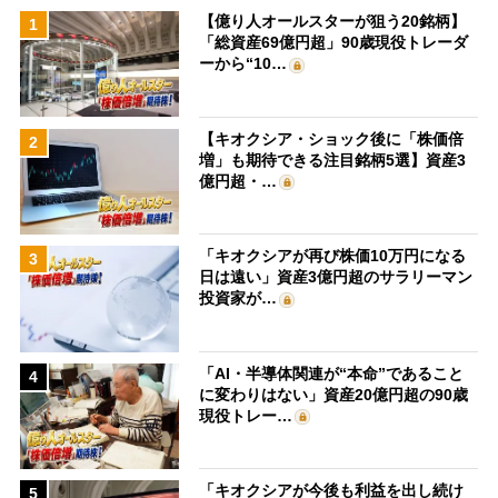
【億り人オールスターが狙う20銘柄】
1
「総資産69億円超」90歳現役トレーダ
ーから“10…
【キオクシア・ショック後に「株価倍
2
増」も期待できる注目銘柄5選】資産3
億円超・…
「キオクシアが再び株価10万円になる
3
日は遠い」資産3億円超のサラリーマン
投資家が…
「AI・半導体関連が“本命”であること
4
に変わりはない」資産20億円超の90歳
現役トレー…
「キオクシアが今後も利益を出し続け
5