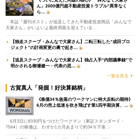
《ついに見えた問題の核心》「みんなで大家さ
ん」2000億円超不動産投資トラブル“異常なく
ら…
本誌『週刊ポスト』が追及してきた不動産投資商品「みんなで
大家さん」がいよいよ最終局面を迎えている…
【独走スクープ・みんなで大家さん】二転三転した“成田プロ
ジェクト”の計画変更の裏で起き…
【追及スクープ・みんなで大家さん】独占入手“内部議事録”で
明かされる柳瀬健一・代表の思…
一覧を見る
古賀真人「発掘！好決算銘柄」
《株価34％急落のワークマンに特大反転の期待》
6月の売上低迷を吹き飛ばす第1四半期決算、…
6月3日に8330円をつけたワークマン（東証スタンダード・
7564）の株価は、わずか1カ月あまりで約34％下落…