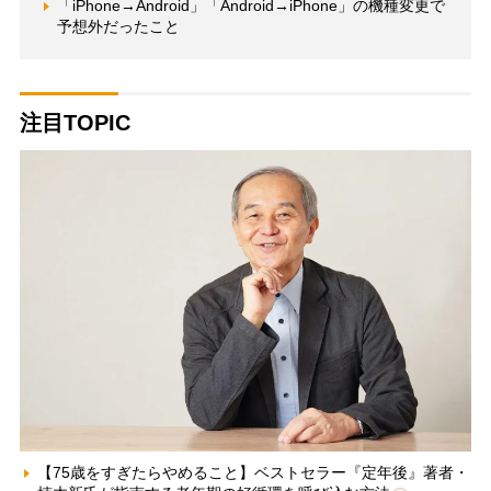
「iPhone→Android」「Android→iPhone」の機種変更で
予想外だったこと
注目TOPIC
【75歳をすぎたらやめること】ベストセラー『定年後』著者・