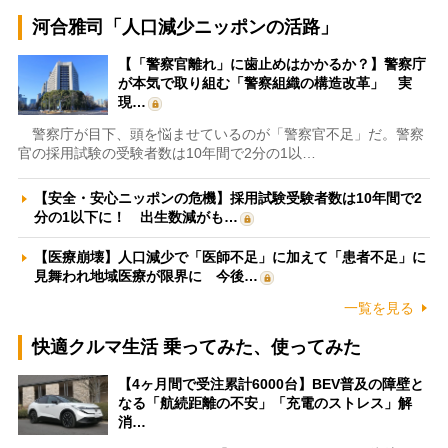
河合雅司「人口減少ニッポンの活路」
【「警察官離れ」に歯止めはかかるか？】警察庁
が本気で取り組む「警察組織の構造改革」 実
現…
警察庁が目下、頭を悩ませているのが「警察官不足」だ。警察
官の採用試験の受験者数は10年間で2分の1以…
【安全・安心ニッポンの危機】採用試験受験者数は10年間で2
分の1以下に！ 出生数減がも…
【医療崩壊】人口減少で「医師不足」に加えて「患者不足」に
見舞われ地域医療が限界に 今後…
一覧を見る
快適クルマ生活 乗ってみた、使ってみた
【4ヶ月間で受注累計6000台】BEV普及の障壁と
なる「航続距離の不安」「充電のストレス」解
消…