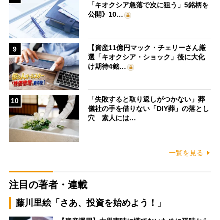
「キオクシア急落で次に狙う」5銘柄を
公開》10…
【資産11億円マック・チェリーさん厳
9
選「キオクシア・ショック」後に大化
け期待4銘…
「失敗すると取り返しがつかない」葬
10
儀社の手を借りない「DIY葬」の落とし
穴 素人には…
一覧を見る
注目の著者・連載
藤川里絵「さあ、投資を始めよう！」