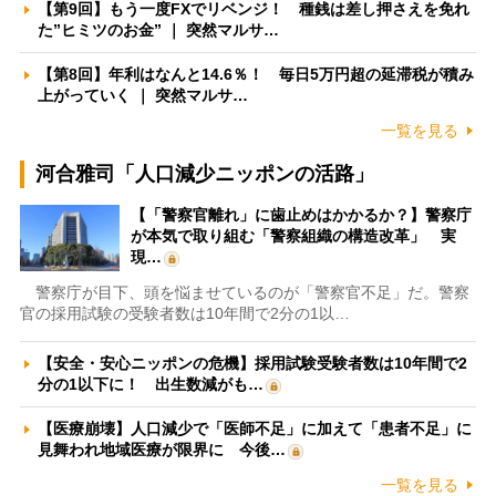
【第9回】もう一度FXでリベンジ！ 種銭は差し押さえを免れ
た”ヒミツのお金” ｜ 突然マルサ…
【第8回】年利はなんと14.6％！ 毎日5万円超の延滞税が積み
上がっていく ｜ 突然マルサ…
一覧を見る
河合雅司「人口減少ニッポンの活路」
【「警察官離れ」に歯止めはかかるか？】警察庁
が本気で取り組む「警察組織の構造改革」 実
現…
警察庁が目下、頭を悩ませているのが「警察官不足」だ。警察
官の採用試験の受験者数は10年間で2分の1以…
【安全・安心ニッポンの危機】採用試験受験者数は10年間で2
分の1以下に！ 出生数減がも…
【医療崩壊】人口減少で「医師不足」に加えて「患者不足」に
見舞われ地域医療が限界に 今後…
一覧を見る