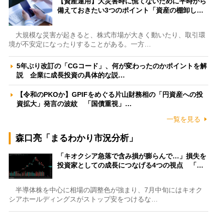
【資産運用】大災害時に慌てないために平時から
備えておきたい3つのポイント「資産の棚卸し…
大規模な災害が起きると、株式市場が大きく動いたり、取引環
境が不安定になったりすることがある。一方…
5年ぶり改訂の「CGコード」、何が変わったのかポイントを解
説 企業に成長投資の具体的な説…
【令和のPKOか】GPIFをめぐる片山財務相の「円資産への投
資拡大」発言の波紋 「国債重視」…
一覧を見る
森口亮「まるわかり市況分析」
「キオクシア急落で含み損が膨らんで…」損失を
投資家としての成長につなげる4つの視点 「…
半導体株を中心に相場の調整色が強まり、7月中旬にはキオク
シアホールディングスがストップ安をつけるな…