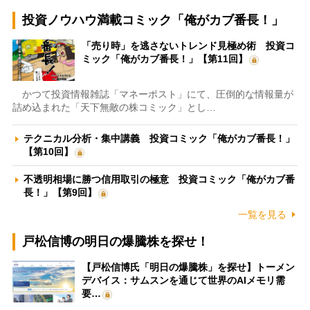
投資ノウハウ満載コミック「俺がカブ番長！」
「売り時」を逃さないトレンド見極め術 投資コ
ミック「俺がカブ番長！」【第11回】
かつて投資情報雑誌「マネーポスト」にて、圧倒的な情報量が
詰め込まれた「天下無敵の株コミック」とし…
テクニカル分析・集中講義 投資コミック「俺がカブ番長！」
【第10回】
不透明相場に勝つ信用取引の極意 投資コミック「俺がカブ番
長！」【第9回】
一覧を見る
戸松信博の明日の爆騰株を探せ！
【戸松信博氏「明日の爆騰株」を探せ】トーメン
デバイス：サムスンを通じて世界のAIメモリ需
要…