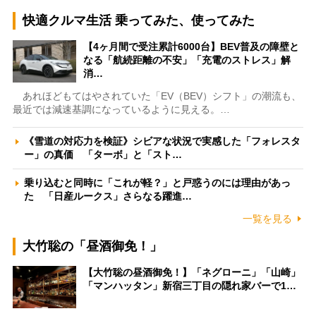
快適クルマ生活 乗ってみた、使ってみた
【4ヶ月間で受注累計6000台】BEV普及の障壁と
なる「航続距離の不安」「充電のストレス」解
消…
あれほどもてはやされていた「EV（BEV）シフト」の潮流も、
最近では減速基調になっているように見える。…
《雪道の対応力を検証》シビアな状況で実感した「フォレスタ
ー」の真価 「ターボ」と「スト…
乗り込むと同時に「これが軽？」と戸惑うのには理由があっ
た 「日産ルークス」さらなる躍進…
一覧を見る
大竹聡の「昼酒御免！」
【大竹聡の昼酒御免！】「ネグローニ」「山崎」
「マンハッタン」新宿三丁目の隠れ家バーで1…