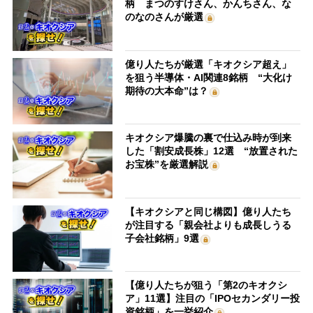
柄 まつのすけさん、かんちさん、な
のなのさんが厳選
億り人たちが厳選「キオクシア超え」
を狙う半導体・AI関連8銘柄 “大化け
期待の大本命”は？
キオクシア爆騰の裏で仕込み時が到来
した「割安成長株」12選 “放置された
お宝株”を厳選解説
【キオクシアと同じ構図】億り人たち
が注目する「親会社よりも成長しうる
子会社銘柄」9選
【億り人たちが狙う「第2のキオクシ
ア」11選】注目の「IPOセカンダリー投
資銘柄」を一挙紹介