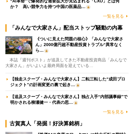
“AI革命”で爆発的な需要拡大が見込まれる「CXO」とは何
か？ 高い競争力を持つ中国の医薬品…
一覧を見る
「みんなで大家さん」配当ストップ騒動の内幕
《ついに見えた問題の核心》「みんなで大家さ
ん」2000億円超不動産投資トラブル“異常なく
ら…
本誌『週刊ポスト』が追及してきた不動産投資商品「みんなで
大家さん」がいよいよ最終局面を迎えている…
【独走スクープ・みんなで大家さん】二転三転した“成田プロ
ジェクト”の計画変更の裏で起き…
【追及スクープ・みんなで大家さん】独占入手“内部議事録”で
明かされる柳瀬健一・代表の思…
一覧を見る
古賀真人「発掘！好決算銘柄」