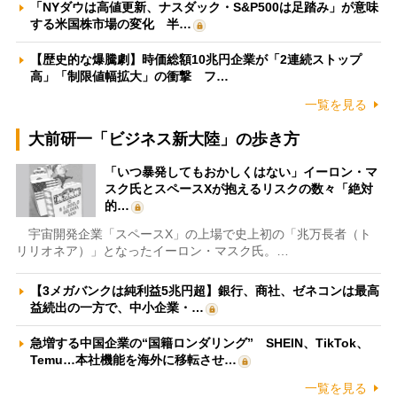
「NYダウは高値更新、ナスダック・S&P500は足踏み」が意味
する米国株市場の変化 半…
【歴史的な爆騰劇】時価総額10兆円企業が「2連続ストップ
高」「制限値幅拡大」の衝撃 フ…
一覧を見る
大前研一「ビジネス新大陸」の歩き方
「いつ暴発してもおかしくはない」イーロン・マ
スク氏とスペースXが抱えるリスクの数々「絶対
的…
宇宙開発企業「スペースX」の上場で史上初の「兆万長者（ト
リリオネア）」となったイーロン・マスク氏。…
【3メガバンクは純利益5兆円超】銀行、商社、ゼネコンは最高
益続出の一方で、中小企業・…
急増する中国企業の“国籍ロンダリング” SHEIN、TikTok、
Temu…本社機能を海外に移転させ…
一覧を見る