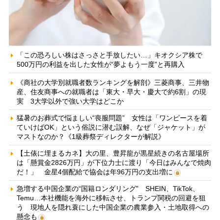
「この恐ろしい株はさっさと手放したい…」キオクシア株で
500万円の利益を出した女性が“夢よもう一度”と再購入
《商社の大学別就職者数ランキングを解剖》三菱商事、三井物
産、住友商事への就職者は「東大・早大・慶大で約6割」の現
実 3大学以外で強い大学はどこか
猛暑のお葬式で悩ましい“喪服問題” 女性は「ワンピースを着
ていけばOK」という俗説に潜む誤解、なぜ「ジャケット」が
マストなのか？《1級葬祭ディレクターが解説》
【土俵に埋まるカネ】大の里、豊昇龍が黒星続きの名古屋場所
は「懸賞金2826万円」が下位力士に渡り「今日はみんなで焼肉
だ！」 金星4個配給で協会は年96万円の支出増に
急増する中国企業の“国籍ロンダリング” SHEIN、TikTok、
Temu…本社機能を海外に移転させ、トランプ関税の回避を狙
う 現地人を隠れ蓑にした中国企業の農業参入・土地取得への
懸念も