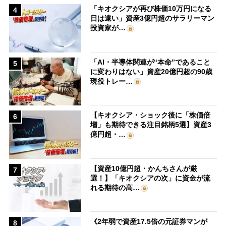
「キオクシアが再び株価10万円になる
4
日は遠い」資産3億円超のサラリーマン
投資家が…
「AI・半導体関連が“本命”であること
5
に変わりはない」資産20億円超の90歳
現役トレー…
【キオクシア・ショック後に「株価倍
6
増」も期待できる注目銘柄5選】資産3
億円超・…
【資産10億円超・かんちさんが厳
7
選！】「キオクシアの次」に資金が流
れる期待の高…
《2年弱で資産17.5倍の元証券マンが
8