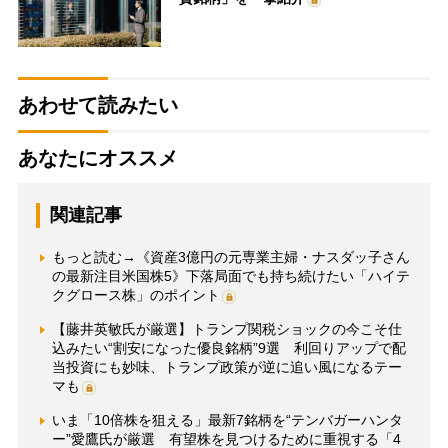
あわせて読みたい
あなたにオススメ
関連記事
もっと読む→《資産3億円の元専業主婦・ナスダッ子さん
の最新注目米国株5》下落局面でも持ち続けたい「ハイテ
クグロース株」のポイント
【藤井英敏氏が厳選】トランプ関税ショックの今こそ仕
込みたい“割安になった優良銘柄”9選 利回りアップで配
当投資にも妙味、トランプ政策が逆に追い風になるテー
マも
いま「10倍株を狙える」最新7銘柄を“テンバガーハンタ
ー”愛鷹氏が厳選 有望株を見つけるために重視する「4