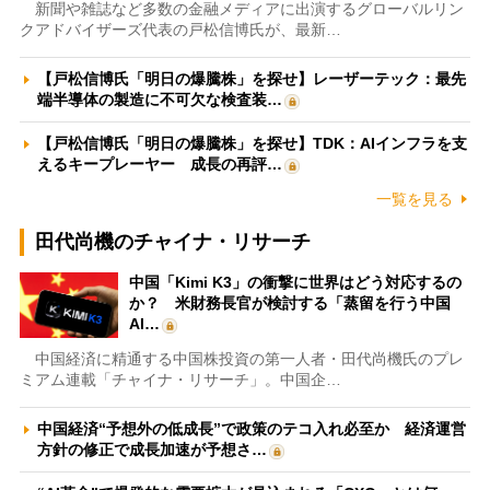
新聞や雑誌など多数の金融メディアに出演するグローバルリン
クアドバイザーズ代表の戸松信博氏が、最新…
【戸松信博氏「明日の爆騰株」を探せ】レーザーテック：最先
端半導体の製造に不可欠な検査装…
【戸松信博氏「明日の爆騰株」を探せ】TDK：AIインフラを支
えるキープレーヤー 成長の再評…
一覧を見る
田代尚機のチャイナ・リサーチ
中国「Kimi K3」の衝撃に世界はどう対応するの
か？ 米財務長官が検討する「蒸留を行う中国
AI…
中国経済に精通する中国株投資の第一人者・田代尚機氏のプレ
ミアム連載「チャイナ・リサーチ」。中国企…
中国経済“予想外の低成長”で政策のテコ入れ必至か 経済運営
方針の修正で成長加速が予想さ…