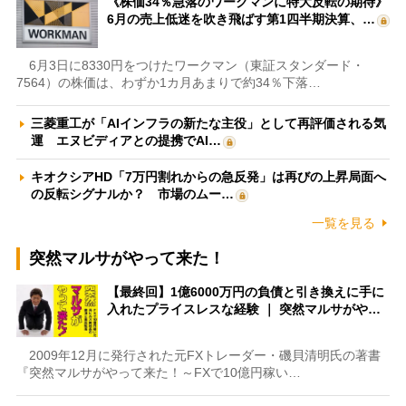
《株価34％急落のワークマンに特大反転の期待》
6月の売上低迷を吹き飛ばす第1四半期決算、…
6月3日に8330円をつけたワークマン（東証スタンダード・
7564）の株価は、わずか1カ月あまりで約34％下落…
三菱重工が「AIインフラの新たな主役」として再評価される気
運 エヌビディアとの提携でAI…
キオクシアHD「7万円割れからの急反発」は再びの上昇局面へ
の反転シグナルか？ 市場のムー…
一覧を見る
突然マルサがやって来た！
【最終回】1億6000万円の負債と引き換えに手に
入れたプライスレスな経験 ｜ 突然マルサがや…
2009年12月に発行された元FXトレーダー・磯貝清明氏の著書
『突然マルサがやって来た！～FXで10億円稼い…