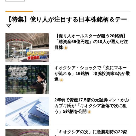
【特集】億り人が注目する日本株銘柄＆テー
マ
【億り人オールスターが狙う20銘柄】
「総資産69億円超」の10人が選んだ注
目株
キオクシア・ショックで「次にマネー
が流れる」16銘柄 凄腕投資家3名が厳
選
2年弱で資産17.5倍の元証券マン・かぶ
カブキ氏が「キオクシア急落で次に狙
う」5銘柄を公開
「キオクシアの次」に急騰期待の22銘