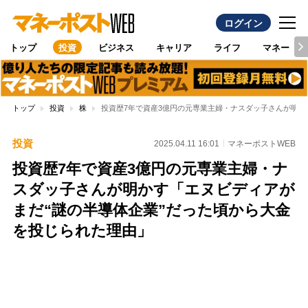
ログイン
トップ
投資
ビジネス
キャリア
ライフ
マネー
トップ
投資
株
投資歴7年で資産3億円の元専業主婦・ナスダッ子さんが明か
投資
2025.04.11 16:01
マネーポストWEB
投資歴7年で資産3億円の元専業主婦・ナ
スダッ子さんが明かす「エヌビディアが
まだ“謎の半導体企業”だった頃から大金
を投じられた理由」
Loaded
:
96.26%
/
Unmute