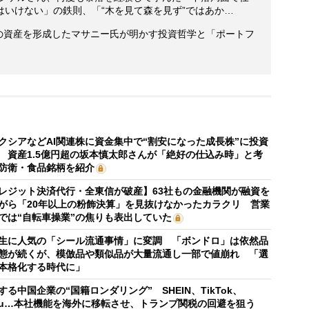
いけない」の鉄則、「“木を見て森を見ず”ではあか…
額の資産を形成したマサニー氏が明かす投資哲学と「ポートフ
クシアなどAI関連株に資金集中で“割安になった成長株”に投資
 資産1.5億円超の坂本慎太郎さんが「絶好の仕込み時」と考
防衛・食品銘柄を紹介
レジット決済代行・全東信が破産】63社もの金融機関が融資を
がら「20年以上の粉飾決算」を見抜けなかったカラクリ 営業
では“自転車操業”の焦りも表出していた
生に人気の「シール流通事情」に変調 「ボンドロ」は依然品
態が続くが、模倣品や類似品が大量流通し一部で値崩れ 「選
本格化する時代に」
する中国企業の“国籍ロンダリング” SHEIN、TikTok、
mu…本社機能を海外に移転させ、トランプ関税の回避を狙う