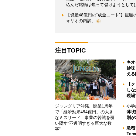
込んだ銘柄は焦って儲けようとしては
【資産48億円の“成金ニート”】巨
ォリオの内訳」
注目TOPIC
キオ
妙味
える
【ク
しな
現場
ジャングリア沖縄、開業1周年
小学
で「経済効果494億円」の大き
薄状
なミスリード 事業の苦戦を覆
別が
い隠す“不透明すぎる巨大な数
急増
字”
Te