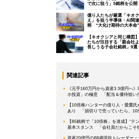
で次に狙う」5銘柄を公開
億り人たちが厳選「キオ
え」を狙う半導体・AI関連
柄 “大化け期待の大本命
【キオクシアと同じ構図
たちが注目する「親会社
長しうる子会社銘柄」9選
関連記事
《元手160万円から資産3.3億円へ
ホ投資」の極意 「配当＆優待狙い
【10倍株ハンターの億り人・愛鷹
あり 「損切りで売っていたら、1
【85銘柄で「10倍株」を達成】“
基本スタンス 「会社員だからこそ
資産20億円の88歳現役トレーダー