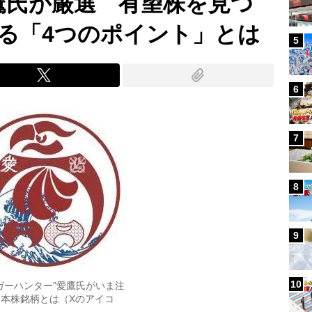
鷹氏が厳選 有望株を見つ
る「4つのポイント」とは
5
6
7
8
9
10
ガーハンター”愛鷹氏がいま注
本株銘柄とは（Xのアイコ