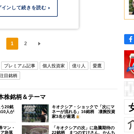
グインして続きを読む
1
2
プレミアム記事
個人投資家
億り人
愛鷹
注目銘柄
本株銘柄＆テーマ
う20銘
キオクシア・ショックで「次にマ
10人が
ネーが流れる」16銘柄 凄腕投資
家3名が厳選
証券マン・
「キオクシアの次」に急騰期待の
シア急落
22銘柄 まつのすけさん、かんち