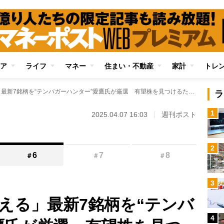
ア
ライフ
マネー
住まい・不動産
家計
トレ
いま「10倍株を狙える」最新7銘柄を“テンバガーハンター”愛鷹氏が厳選 有望株を見つけるために重視する「4つのポイント」とは
ラ
1
2025.04.07 16:03
週刊ポスト
2
6
7
8
＃
＃
＃
3
狙える」最新7銘柄を“テンバ
4