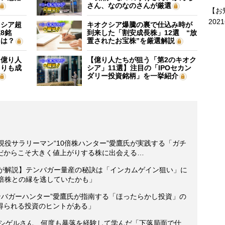
さん、なのなのさんが厳選
【お
202
クシア超
キオクシア爆騰の裏で仕込み時が
8銘
到来した「割安成長株」12選 “放
”は？
置されたお宝株”を厳選解説
】億り人
【億り人たちが狙う「第2のキオク
よりも成
シア」11選】注目の「IPOセカン
ダリー投資銘柄」を一挙紹介
》現役サラリーマン“10倍株ハンター”愛鷹氏が実践する「ガチ
だからこそ大きく値上がりする株に出会える…
氏が解説】テンバガー量産の秘訣は「インカムゲイン狙い」に
0倍株との縁を逃していたかも」
テンバガーハンター”愛鷹氏が指南する「ほったらかし投資」の
得られる投資のヒントがある」
・シゲルさん、何度も暴落を経験して学んだ「下落局面で仕