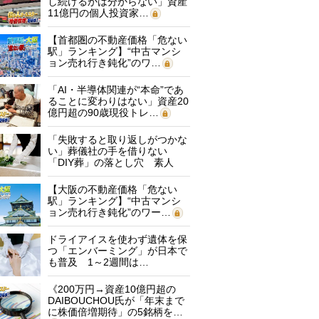
し続けるかは分からない」資産
11億円の個人投資家…
【首都圏の不動産価格「危ない
駅」ランキング】“中古マンシ
ョン売れ行き鈍化”のワ…
「AI・半導体関連が“本命”であ
ることに変わりはない」資産20
億円超の90歳現役トレ…
「失敗すると取り返しがつかな
い」葬儀社の手を借りない
「DIY葬」の落とし穴 素人
に…
【大阪の不動産価格「危ない
駅」ランキング】“中古マンシ
ョン売れ行き鈍化”のワー…
ドライアイスを使わず遺体を保
つ「エンバーミング」が日本で
も普及 1～2週間は…
《200万円→資産10億円超の
DAIBOUCHOU氏が「年末まで
に株価倍増期待」の5銘柄を…