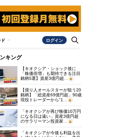
ンド
ログイン
ンキング
【キオクシア・ショック後に
「株価倍増」も期待できる注目
銘柄5選】資産3億円超…
【億り人オールスターが狙う20
銘柄】「総資産69億円超」90歳
現役トレーダーから“1…
「キオクシアが再び株価10万円
になる日は遠い」資産3億円超
のサラリーマン投資家…
「キオクシアが今後も利益を出