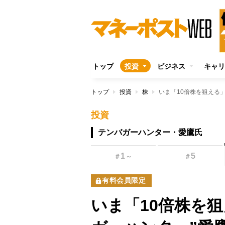
トップ
投資
ビジネス
キャリ
トップ
投資
株
投資
テンバガーハンター・愛鷹氏
1
5
＃
～
＃
有料会員限定
いま「10倍株を