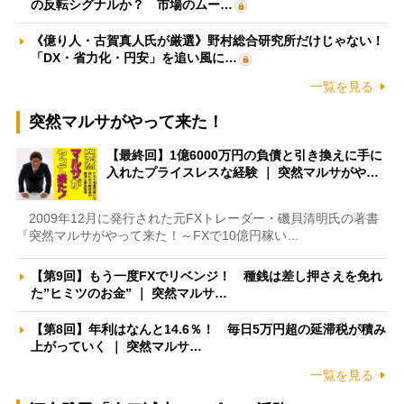
の反転シグナルか？ 市場のムー…
《億り人・古賀真人氏が厳選》野村総合研究所だけじゃない！
「DX・省力化・円安」を追い風に…
一覧を見る
突然マルサがやって来た！
【最終回】1億6000万円の負債と引き換えに手に
入れたプライスレスな経験 ｜ 突然マルサがや…
2009年12月に発行された元FXトレーダー・磯貝清明氏の著書
『突然マルサがやって来た！～FXで10億円稼い…
【第9回】もう一度FXでリベンジ！ 種銭は差し押さえを免れ
た”ヒミツのお金” ｜ 突然マルサ…
【第8回】年利はなんと14.6％！ 毎日5万円超の延滞税が積み
上がっていく ｜ 突然マルサ…
一覧を見る