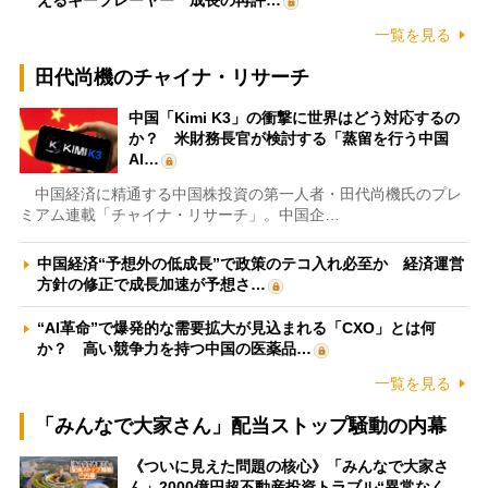
一覧を見る
田代尚機のチャイナ・リサーチ
中国「Kimi K3」の衝撃に世界はどう対応するの
か？ 米財務長官が検討する「蒸留を行う中国
AI…
中国経済に精通する中国株投資の第一人者・田代尚機氏のプレ
ミアム連載「チャイナ・リサーチ」。中国企…
中国経済“予想外の低成長”で政策のテコ入れ必至か 経済運営
方針の修正で成長加速が予想さ…
“AI革命”で爆発的な需要拡大が見込まれる「CXO」とは何
か？ 高い競争力を持つ中国の医薬品…
一覧を見る
「みんなで大家さん」配当ストップ騒動の内幕
《ついに見えた問題の核心》「みんなで大家さ
ん」2000億円超不動産投資トラブル“異常なく