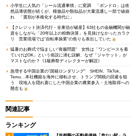
小学生に人気の「シール流通事情」に変調 「ボンドロ」は依
然品薄状態が続くが、模倣品や類似品が大量流通し一部で値崩
れ 「選別が本格化する時代に」
【クレジット決済代行・全東信が破産】63社もの金融機関が融
資をしながら「20年以上の粉飾決算」を見抜けなかったカラク
リ 営業現場では“自転車操業”の焦りも表出していた
猛暑のお葬式で悩ましい“喪服問題” 女性は「ワンピースを着
ていけばOK」という俗説に潜む誤解、なぜ「ジャケット」が
マストなのか？《1級葬祭ディレクターが解説》
急増する中国企業の“国籍ロンダリング” SHEIN、TikTok、
Temu…本社機能を海外に移転させ、トランプ関税の回避を狙
う 現地人を隠れ蓑にした中国企業の農業参入・土地取得への
懸念も
関連記事
ランキング
【首都圏の不動産価格「危ない駅」ラ