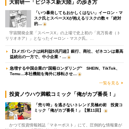
大前研一「ビジネス新大陸」の歩き方
「いつ暴発してもおかしくはない」イーロン・マ
スク氏とスペースXが抱えるリスクの数々「絶対
的…
宇宙開発企業「スペースX」の上場で史上初の「兆万長者（ト
リリオネア）」となったイーロン・マスク氏。…
【3メガバンクは純利益5兆円超】銀行、商社、ゼネコンは最高
益続出の一方で、中小企業・…
急増する中国企業の“国籍ロンダリング” SHEIN、TikTok、
Temu…本社機能を海外に移転させ…
一覧を見る
投資ノウハウ満載コミック「俺がカブ番長！」
「売り時」を逃さないトレンド見極め術 投資コ
ミック「俺がカブ番長！」【第11回】
かつて投資情報雑誌「マネーポスト」にて、圧倒的な情報量が