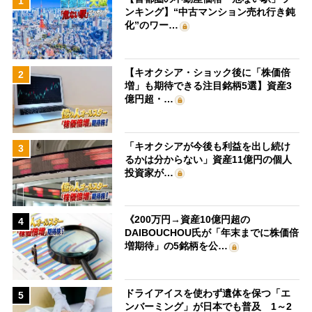
1
ンキング】“中古マンション売れ行き鈍
化”のワー…
【キオクシア・ショック後に「株価倍
2
増」も期待できる注目銘柄5選】資産3
億円超・…
「キオクシアが今後も利益を出し続け
3
るかは分からない」資産11億円の個人
投資家が…
《200万円→資産10億円超の
4
DAIBOUCHOU氏が「年末までに株価倍
増期待」の5銘柄を公…
ドライアイスを使わず遺体を保つ「エ
5
ンバーミング」が日本でも普及 1～2