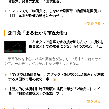
資拡大」発言の波紋 「国債重視」…
インフレでも「物価負け」しない金融商品「物価連動国債」に
注目 元本が物価の動きに合わせ…
一覧を見る
森口亮「まるわかり市況分析」
「キオクシア急落で含み損が膨らんで…」損失を
投資家としての成長につなげる4つの視点 「…
半導体株を中心に相場の調整色が強まり、7月中旬にはキオク
シアホールディングスがストップ安をつけるな…
「NYダウは高値更新、ナスダック・S&P500は足踏み」が意味
する米国株市場の変化 半…
【歴史的な爆騰劇】時価総額10兆円企業が「2連続ストップ
高」「制限値幅拡大」の衝撃 フ…
一覧を見る