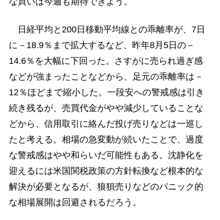
な買いは今週も期待できよう。
日経平均と200日移動平均線との乖離率が、7日
に－18.9％まで拡大するなど、昨年8月5日の－
14.6％を大幅に下回った。さすがに売られ過ぎ感
などが強まったことなどから、足元の乖離率は－
12％ほどまで縮小した。一段安への警戒感は引き
続き残るが、売買代金がやや減少していることな
どから、信用取引に絡んだ投げ売りなどは一巡し
たと考える。相場の急変動が続いたことで、過度
な警戒感はやや和らいだ可能性もある。沈静化を
迎えるには米国関税政策の方針転換など根本的な
解決が必要となるが、狼狽売りなどのパニック的
な相場展開は回避されるだろう。