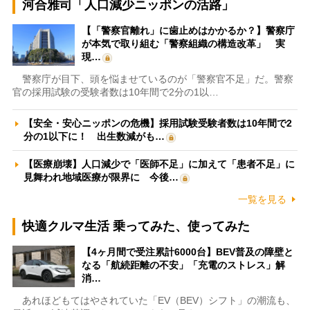
河合雅司「人口減少ニッポンの活路」
【「警察官離れ」に歯止めはかかるか？】警察庁
が本気で取り組む「警察組織の構造改革」 実
現…
警察庁が目下、頭を悩ませているのが「警察官不足」だ。警察
官の採用試験の受験者数は10年間で2分の1以…
【安全・安心ニッポンの危機】採用試験受験者数は10年間で2
分の1以下に！ 出生数減がも…
【医療崩壊】人口減少で「医師不足」に加えて「患者不足」に
見舞われ地域医療が限界に 今後…
一覧を見る
快適クルマ生活 乗ってみた、使ってみた
【4ヶ月間で受注累計6000台】BEV普及の障壁と
なる「航続距離の不安」「充電のストレス」解
消…
あれほどもてはやされていた「EV（BEV）シフト」の潮流も、