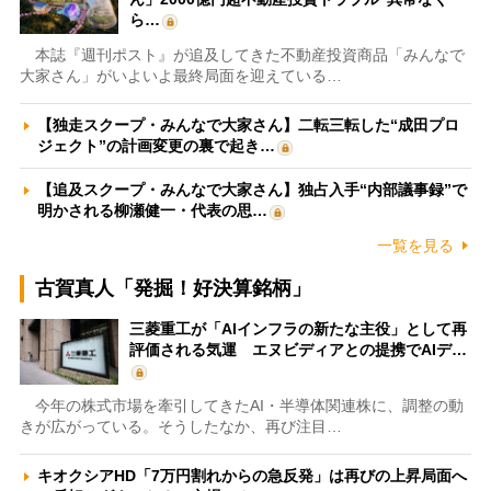
ら…
本誌『週刊ポスト』が追及してきた不動産投資商品「みんなで
大家さん」がいよいよ最終局面を迎えている…
【独走スクープ・みんなで大家さん】二転三転した“成田プロ
ジェクト”の計画変更の裏で起き…
【追及スクープ・みんなで大家さん】独占入手“内部議事録”で
明かされる柳瀬健一・代表の思…
一覧を見る
古賀真人「発掘！好決算銘柄」
三菱重工が「AIインフラの新たな主役」として再
評価される気運 エヌビディアとの提携でAIデ…
今年の株式市場を牽引してきたAI・半導体関連株に、調整の動
きが広がっている。そうしたなか、再び注目…
キオクシアHD「7万円割れからの急反発」は再びの上昇局面へ