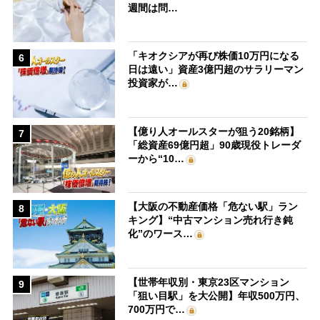
週間は問…
「キオクシアが再び株価10万円になる
6
日は遠い」資産3億円超のサラリーマン
投資家が…
【億り人オールスターが狙う20銘柄】
7
「総資産69億円超」90歳現役トレーダ
ーから“10…
【大阪の不動産価格「危ない駅」ラン
8
キング】“中古マンション売れ行き鈍
化”のワース…
【世帯年収別・東京23区マンション
9
「狙い目駅」を大公開】年収500万円、
700万円で…