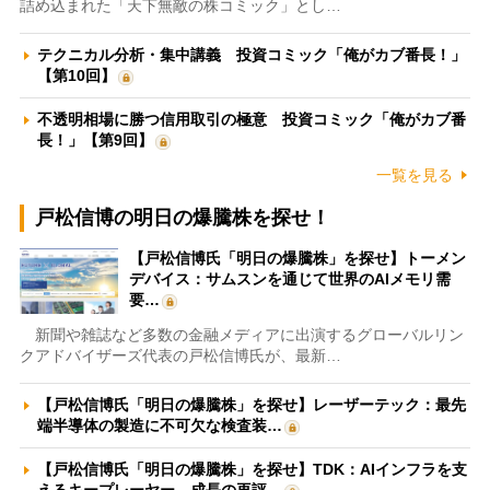
詰め込まれた「天下無敵の株コミック」とし…
テクニカル分析・集中講義 投資コミック「俺がカブ番長！」
【第10回】
不透明相場に勝つ信用取引の極意 投資コミック「俺がカブ番
長！」【第9回】
一覧を見る
戸松信博の明日の爆騰株を探せ！
【戸松信博氏「明日の爆騰株」を探せ】トーメン
デバイス：サムスンを通じて世界のAIメモリ需
要…
新聞や雑誌など多数の金融メディアに出演するグローバルリン
クアドバイザーズ代表の戸松信博氏が、最新…
【戸松信博氏「明日の爆騰株」を探せ】レーザーテック：最先
端半導体の製造に不可欠な検査装…
【戸松信博氏「明日の爆騰株」を探せ】TDK：AIインフラを支
えるキープレーヤー 成長の再評…