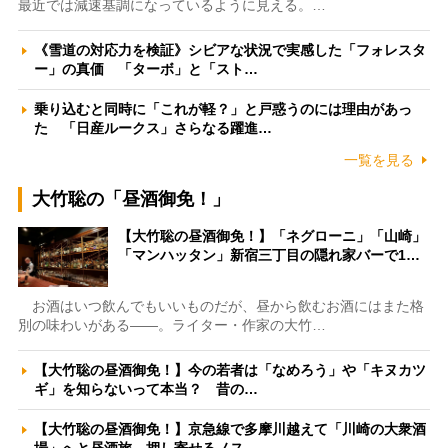
最近では減速基調になっているように見える。…
《雪道の対応力を検証》シビアな状況で実感した「フォレスタ
ー」の真価 「ターボ」と「スト…
乗り込むと同時に「これが軽？」と戸惑うのには理由があっ
た 「日産ルークス」さらなる躍進…
一覧を見る
大竹聡の「昼酒御免！」
【大竹聡の昼酒御免！】「ネグローニ」「山崎」
「マンハッタン」新宿三丁目の隠れ家バーで1…
お酒はいつ飲んでもいいものだが、昼から飲むお酒にはまた格
別の味わいがある――。ライター・作家の大竹…
【大竹聡の昼酒御免！】今の若者は「なめろう」や「キヌカツ
ギ」を知らないって本当？ 昔の…
【大竹聡の昼酒御免！】京急線で多摩川越えて「川崎の大衆酒
場」へと昼酒旅 押し寄せるノス…