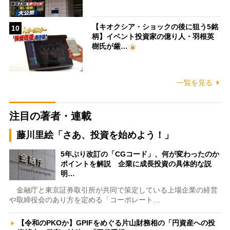
【キオクシア・ショックの後に狙う5銘
10
柄】イベント投資家の億り人・羽根英
樹氏が厳…
一覧を見る
注目の著者・連載
藤川里絵「さあ、投資を始めよう！」
5年ぶり改訂の「CGコード」、何が変わったのか
ポイントを解説 企業に成長投資の具体的な説
明…
金融庁と東京証券取引所が共同で策定している上場企業の経営
や取締役会のあり方を定める「コーポレート…
【令和のPKOか】GPIFをめぐる片山財務相の「円資産への投