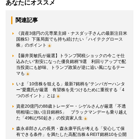
あなたにオススメ
関連記事
《資産3億円の元専業主婦・ナスダッ子さんの最新注目米
国株5》下落局面でも持ち続けたい「ハイテクグロース
株」のポイント
【藤井英敏氏が厳選】トランプ関税ショックの今こそ仕
込みたい“割安になった優良銘柄”9選 利回りアップで配
当投資にも妙味、トランプ政策が逆に追い風になるテー
マも
いま「10倍株を狙える」最新7銘柄を“テンバガーハンタ
ー”愛鷹氏が厳選 有望株を見つけるために重視する「4
つのポイント」とは
資産20億円の88歳トレーダー・シゲルさんが厳選「不透
明相場に強い注目銘柄5」 ブラックマンデーも乗り越え
た「49転び50起き」の投資家人生
森永卓郎さんの長男・森永康平氏が考える「安心して保
有できる条件」を満たした高配当株＆REIT銘柄10を公開