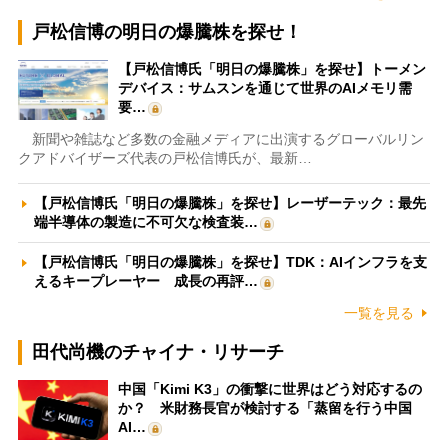
戸松信博の明日の爆騰株を探せ！
【戸松信博氏「明日の爆騰株」を探せ】トーメン
デバイス：サムスンを通じて世界のAIメモリ需
要…
新聞や雑誌など多数の金融メディアに出演するグローバルリン
クアドバイザーズ代表の戸松信博氏が、最新…
【戸松信博氏「明日の爆騰株」を探せ】レーザーテック：最先
端半導体の製造に不可欠な検査装…
【戸松信博氏「明日の爆騰株」を探せ】TDK：AIインフラを支
えるキープレーヤー 成長の再評…
一覧を見る
田代尚機のチャイナ・リサーチ
中国「Kimi K3」の衝撃に世界はどう対応するの
か？ 米財務長官が検討する「蒸留を行う中国
AI…