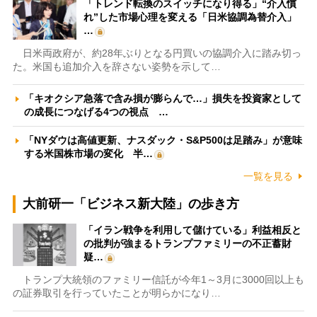
「トレンド転換のスイッチになり得る」“介入慣
れ”した市場心理を変える「日米協調為替介入」
…
日米両政府が、約28年ぶりとなる円買いの協調介入に踏み切っ
た。米国も追加介入を辞さない姿勢を示して…
「キオクシア急落で含み損が膨らんで…」損失を投資家として
の成長につなげる4つの視点 …
「NYダウは高値更新、ナスダック・S&P500は足踏み」が意味
する米国株市場の変化 半…
一覧を見る
大前研一「ビジネス新大陸」の歩き方
「イラン戦争を利用して儲けている」利益相反と
の批判が強まるトランプファミリーの不正蓄財
疑…
トランプ大統領のファミリー信託が今年1～3月に3000回以上も
の証券取引を行っていたことが明らかになり…