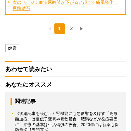
次のページ：血清尿酸値が下がると起こる痛風発作、
尿路結石
1
2
健康
あわせて読みたい
あなたにオススメ
関連記事
《後編記事を読む→》腎機能にも悪影響を及ぼす「高尿
酸血症」は遺伝子変異や暴飲暴食・肥満などが発症要因
に 治療の基本は生活習慣の改善、2020年には新薬も保
険承認【専門医が…