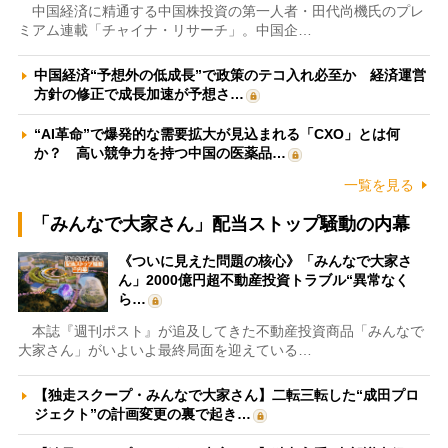
中国経済に精通する中国株投資の第一人者・田代尚機氏のプレ
ミアム連載「チャイナ・リサーチ」。中国企…
中国経済“予想外の低成長”で政策のテコ入れ必至か 経済運営
方針の修正で成長加速が予想さ…
“AI革命”で爆発的な需要拡大が見込まれる「CXO」とは何
か？ 高い競争力を持つ中国の医薬品…
一覧を見る
「みんなで大家さん」配当ストップ騒動の内幕
《ついに見えた問題の核心》「みんなで大家さ
ん」2000億円超不動産投資トラブル“異常なく
ら…
本誌『週刊ポスト』が追及してきた不動産投資商品「みんなで
大家さん」がいよいよ最終局面を迎えている…
【独走スクープ・みんなで大家さん】二転三転した“成田プロ
ジェクト”の計画変更の裏で起き…