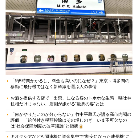
「約5時間かかるし、料金も高いのになぜ？」東京～博多間の
移動に飛行機ではなく新幹線を選ぶ人の事情
お酒を提供する店で「出禁」になる客のトホホな生態 嘔吐や
粗相だけじゃない、店側が嫌がる“最悪の客”とは
「何がやりたいのか分からない」竹中平蔵氏が語る高市内閣の
評価 「給付付き税額控除はその場しのぎ」いま不可欠なの
は“社会保障制度の改革議論”と指摘
キオクシアなどAI関連株に資金集中で“割安になった成長株”に