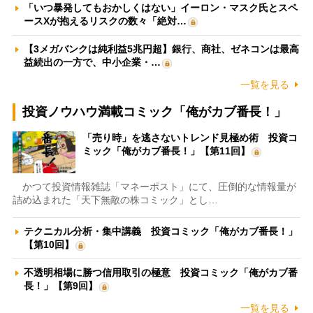
「いつ暴発してもおかしくはない」イーロン・マスク氏とスペ
ースXが抱えるリスクの数々「絶対…
【3メガバンクは純利益5兆円超】銀行、商社、ゼネコンは最高
益続出の一方で、中小企業・…
一覧を見る
投資ノウハウ満載コミック「俺がカブ番長！」
「売り時」を逃さないトレンド見極め術 投資コ
ミック「俺がカブ番長！」【第11回】
かつて投資情報雑誌「マネーポスト」にて、圧倒的な情報量が
詰め込まれた「天下無敵の株コミック」とし…
テクニカル分析・集中講義 投資コミック「俺がカブ番長！」
【第10回】
不透明相場に勝つ信用取引の極意 投資コミック「俺がカブ番
長！」【第9回】
一覧を見る