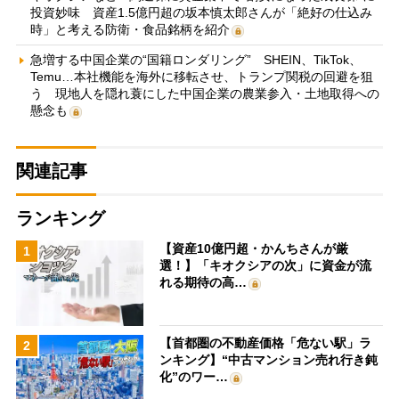
投資妙味 資産1.5億円超の坂本慎太郎さんが「絶好の仕込み
時」と考える防衛・食品銘柄を紹介
急増する中国企業の“国籍ロンダリング” SHEIN、TikTok、
Temu…本社機能を海外に移転させ、トランプ関税の回避を狙
う 現地人を隠れ蓑にした中国企業の農業参入・土地取得への
懸念も
関連記事
ランキング
【資産10億円超・かんちさんが厳
1
選！】「キオクシアの次」に資金が流
れる期待の高…
【首都圏の不動産価格「危ない駅」ラ
2
ンキング】“中古マンション売れ行き鈍
化”のワー…