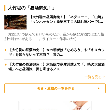
大竹聡の「昼酒御免！」
【大竹聡の昼酒御免！】「ネグローニ」「山崎」
「マンハッタン」新宿三丁目の隠れ家バーで1…
お酒はいつ飲んでもいいものだが、昼から飲むお酒にはまた格
別の味わいがある――。ライター・作家の大竹…
【大竹聡の昼酒御免！】今の若者は「なめろう」や「キヌカツ
ギ」を知らないって本当？ 昔の…
【大竹聡の昼酒御免！】京急線で多摩川越えて「川崎の大衆酒
場」へと昼酒旅 押し寄せるノス…
一覧を見る
著者・連載の一覧を見る