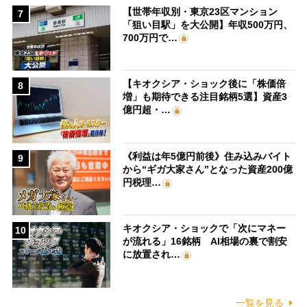
【世帯年収別・東京23区マンション
7
「狙い目駅」を大公開】年収500万円、
700万円で…
【キオクシア・ショック後に「株価倍
8
増」も期待できる注目銘柄5選】資産3
億円超・…
《利益は年5億円前後》住み込みバイト
9
から“ギガ大家さん”となった資産200億
円税理…
キオクシア・ショックで「次にマネー
10
が流れる」16銘柄 AI相場の裏で割安
に放置され…
一覧を見る