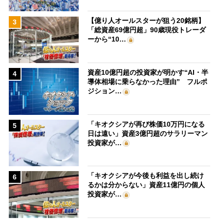
【億り人オールスターが狙う20銘柄】
3
「総資産69億円超」90歳現役トレーダ
ーから“10…
資産10億円超の投資家が明かす“AI・半
4
導体相場に乗らなかった理由” フルポ
ジション…
「キオクシアが再び株価10万円になる
5
日は遠い」資産3億円超のサラリーマン
投資家が…
「キオクシアが今後も利益を出し続け
6
るかは分からない」資産11億円の個人
投資家が…