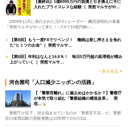
【最終回】1億6000万円の負債と引き換えに手に
入れたプライスレスな経験 ｜ 突然マルサがや…
2009年12月に発行された元FXトレーダー・磯貝清明氏の著書
『突然マルサがやって来た！～FXで10億円稼い…
【第9回】もう一度FXでリベンジ！ 種銭は差し押さえを免れ
た”ヒミツのお金” ｜ 突然マルサ…
【第8回】年利はなんと14.6％！ 毎日5万円超の延滞税が積み
上がっていく ｜ 突然マルサ…
一覧を見る
河合雅司「人口減少ニッポンの活路」
【「警察官離れ」に歯止めはかかるか？】警察庁
が本気で取り組む「警察組織の構造改革」 実
現…
警察庁が目下、頭を悩ませているのが「警察官不足」だ。警察
官の採用試験の受験者数は10年間で2分の1以…