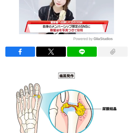
Powered by 
GliaStudios
Mute