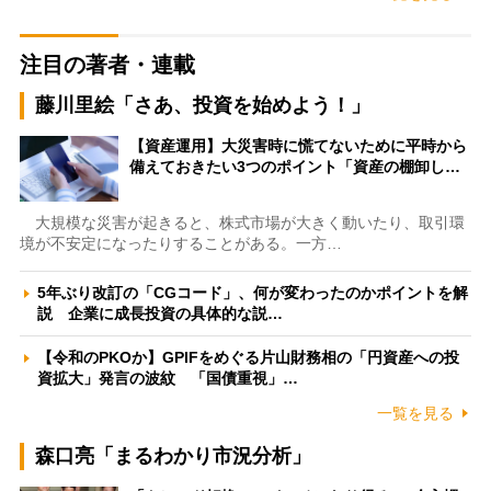
注目の著者・連載
藤川里絵「さあ、投資を始めよう！」
【資産運用】大災害時に慌てないために平時から
備えておきたい3つのポイント「資産の棚卸し…
大規模な災害が起きると、株式市場が大きく動いたり、取引環
境が不安定になったりすることがある。一方…
5年ぶり改訂の「CGコード」、何が変わったのかポイントを解
説 企業に成長投資の具体的な説…
【令和のPKOか】GPIFをめぐる片山財務相の「円資産への投
資拡大」発言の波紋 「国債重視」…
一覧を見る
森口亮「まるわかり市況分析」