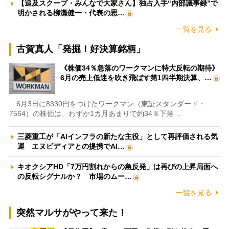
【追及スクープ・みんなで大家さん】独占入手“内部議事録”で
明かされる柳瀬健一・代表の思…
一覧を見る
古賀真人「発掘！好決算銘柄」
《株価34％急落のワークマンに特大反転の期待》
6月の売上低迷を吹き飛ばす第1四半期決算、…
6月3日に8330円をつけたワークマン（東証スタンダード・
7564）の株価は、わずか1カ月あまりで約34％下落…
三菱重工が「AIインフラの新たな主役」として再評価される気
運 エヌビディアとの提携でAI…
キオクシアHD「7万円割れからの急反発」は再びの上昇局面へ
の反転シグナルか？ 市場のムー…
一覧を見る
突然マルサがやって来た！