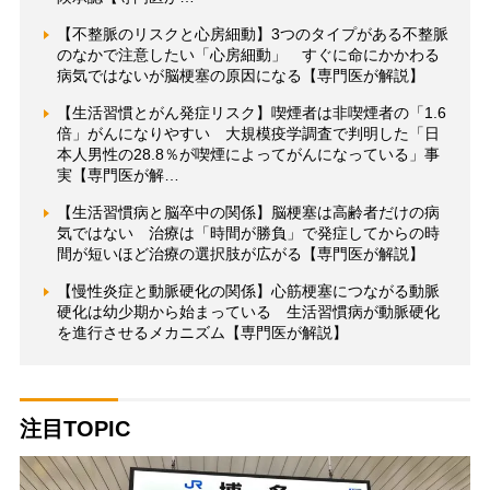
【不整脈のリスクと心房細動】3つのタイプがある不整脈
のなかで注意したい「心房細動」 すぐに命にかかわる
病気ではないが脳梗塞の原因になる【専門医が解説】
【生活習慣とがん発症リスク】喫煙者は非喫煙者の「1.6
倍」がんになりやすい 大規模疫学調査で判明した「日
本人男性の28.8％が喫煙によってがんになっている」事
実【専門医が解…
【生活習慣病と脳卒中の関係】脳梗塞は高齢者だけの病
気ではない 治療は「時間が勝負」で発症してからの時
間が短いほど治療の選択肢が広がる【専門医が解説】
【慢性炎症と動脈硬化の関係】心筋梗塞につながる動脈
硬化は幼少期から始まっている 生活習慣病が動脈硬化
を進行させるメカニズム【専門医が解説】
注目TOPIC