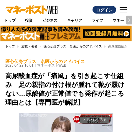
ログイン
トップ
投資
ビジネス
キャリア
ライフ
マネー
トップ
連載・著者
医心伝身プラス 名医からのアドバイス
高尿酸血症が「
医心伝身プラス 名医からのアドバイス
2025.04.22 16:01
マネーポストWEB
高尿酸血症が「痛風」を引き起こす仕組
み 足の親指の付け根が腫れて靴が履け
ない…尿酸値が正常値でも発作が起こる
理由とは【専門医が解説】
もっと見る
arrow_forward_ios