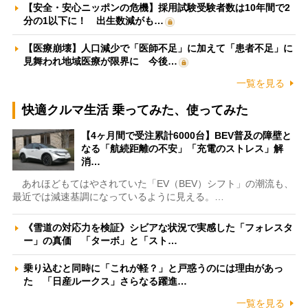
【安全・安心ニッポンの危機】採用試験受験者数は10年間で2
分の1以下に！ 出生数減がも…
【医療崩壊】人口減少で「医師不足」に加えて「患者不足」に
見舞われ地域医療が限界に 今後…
一覧を見る
快適クルマ生活 乗ってみた、使ってみた
【4ヶ月間で受注累計6000台】BEV普及の障壁と
なる「航続距離の不安」「充電のストレス」解
消…
あれほどもてはやされていた「EV（BEV）シフト」の潮流も、
最近では減速基調になっているように見える。…
《雪道の対応力を検証》シビアな状況で実感した「フォレスタ
ー」の真価 「ターボ」と「スト…
乗り込むと同時に「これが軽？」と戸惑うのには理由があっ
た 「日産ルークス」さらなる躍進…
一覧を見る