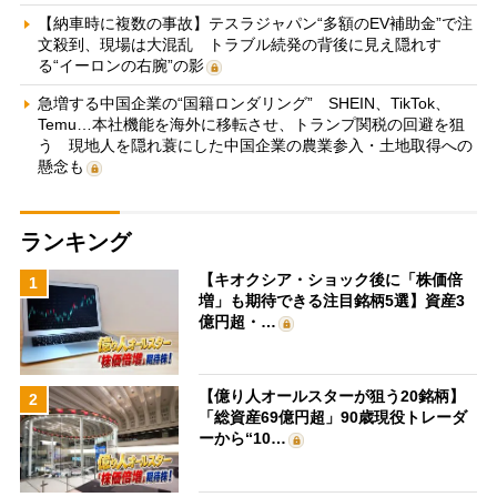
【納車時に複数の事故】テスラジャパン“多額のEV補助金”で注
文殺到、現場は大混乱 トラブル続発の背後に見え隠れす
る“イーロンの右腕”の影
急増する中国企業の“国籍ロンダリング” SHEIN、TikTok、
Temu…本社機能を海外に移転させ、トランプ関税の回避を狙
う 現地人を隠れ蓑にした中国企業の農業参入・土地取得への
懸念も
ランキング
【キオクシア・ショック後に「株価倍
1
増」も期待できる注目銘柄5選】資産3
億円超・…
【億り人オールスターが狙う20銘柄】
2
「総資産69億円超」90歳現役トレーダ
ーから“10…