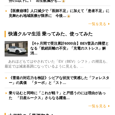
分の1以下に！ 出生数減がも…
【医療崩壊】人口減少で「医師不足」に加えて「患者不足」に
見舞われ地域医療が限界に 今後…
一覧を見る
快適クルマ生活 乗ってみた、使ってみた
【4ヶ月間で受注累計6000台】BEV普及の障壁と
なる「航続距離の不安」「充電のストレス」解
消…
あれほどもてはやされていた「EV（BEV）シフト」の潮流も、
最近では減速基調になっているように見える。…
《雪道の対応力を検証》シビアな状況で実感した「フォレスタ
ー」の真価 「ターボ」と「スト…
乗り込むと同時に「これが軽？」と戸惑うのには理由があっ
た 「日産ルークス」さらなる躍進…
一覧を見る