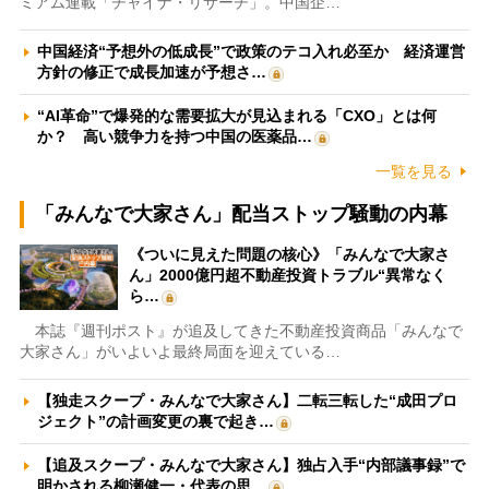
ミアム連載「チャイナ・リサーチ」。中国企…
中国経済“予想外の低成長”で政策のテコ入れ必至か 経済運営
方針の修正で成長加速が予想さ…
“AI革命”で爆発的な需要拡大が見込まれる「CXO」とは何
か？ 高い競争力を持つ中国の医薬品…
一覧を見る
「みんなで大家さん」配当ストップ騒動の内幕
《ついに見えた問題の核心》「みんなで大家さ
ん」2000億円超不動産投資トラブル“異常なく
ら…
本誌『週刊ポスト』が追及してきた不動産投資商品「みんなで
大家さん」がいよいよ最終局面を迎えている…
【独走スクープ・みんなで大家さん】二転三転した“成田プロ
ジェクト”の計画変更の裏で起き…
【追及スクープ・みんなで大家さん】独占入手“内部議事録”で
明かされる柳瀬健一・代表の思…