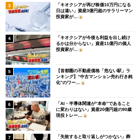
「キオクシアが再び株価10万円になる
3
日は遠い」資産3億円超のサラリーマン
投資家が…
「キオクシアが今後も利益を出し続け
4
るかは分からない」資産11億円の個人
投資家が…
【首都圏の不動産価格「危ない駅」ラ
5
ンキング】“中古マンション売れ行き鈍
化”のワー…
「AI・半導体関連が“本命”であること
6
に変わりはない」資産20億円超の90歳
現役トレー…
「失敗すると取り返しがつかない」葬
7