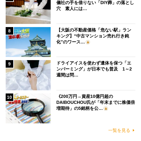
儀社の手を借りない「DIY葬」の落とし
穴 素人には…
【大阪の不動産価格「危ない駅」ラン
8
キング】“中古マンション売れ行き鈍
化”のワース…
ドライアイスを使わず遺体を保つ「エ
9
ンバーミング」が日本でも普及 1～2
週間は問…
《200万円→資産10億円超の
10
DAIBOUCHOU氏が「年末までに株価倍
増期待」の5銘柄を公…
一覧を見る