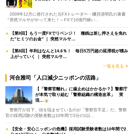
2009年12月に発行された元FXトレーダー・磯貝清明氏の著書
『突然マルサがやって来た！～FXで10億円稼い…
【第9回】もう一度FXでリベンジ！ 種銭は差し押さえを免れ
た”ヒミツのお金” ｜ 突然マルサ…
【第8回】年利はなんと14.6％！ 毎日5万円超の延滞税が積み
上がっていく ｜ 突然マルサ…
一覧を見る
河合雅司「人口減少ニッポンの活路」
【「警察官離れ」に歯止めはかかるか？】警察庁
が本気で取り組む「警察組織の構造改革」 実
現…
警察庁が目下、頭を悩ませているのが「警察官不足」だ。警察
官の採用試験の受験者数は10年間で2分の1以…
【安全・安心ニッポンの危機】採用試験受験者数は10年間で2