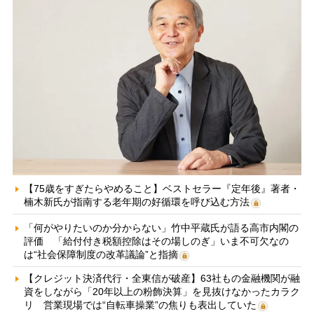
【75歳をすぎたらやめること】ベストセラー『定年後』著者・
楠木新氏が指南する老年期の好循環を呼び込む方法
「何がやりたいのか分からない」竹中平蔵氏が語る高市内閣の
評価 「給付付き税額控除はその場しのぎ」いま不可欠なの
は“社会保障制度の改革議論”と指摘
【クレジット決済代行・全東信が破産】63社もの金融機関が融
資をしながら「20年以上の粉飾決算」を見抜けなかったカラク
リ 営業現場では“自転車操業”の焦りも表出していた