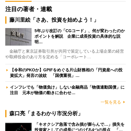
注目の著者・連載
藤川里絵「さあ、投資を始めよう！」
5年ぶり改訂の「CGコード」、何が変わったのか
ポイントを解説 企業に成長投資の具体的な説
明…
金融庁と東京証券取引所が共同で策定している上場企業の経営
や取締役会のあり方を定める「コーポレート…
【令和のPKOか】GPIFをめぐる片山財務相の「円資産への投
資拡大」発言の波紋 「国債重視」…
インフレでも「物価負け」しない金融商品「物価連動国債」に
注目 元本が物価の動きに合わせ…
一覧を見る
森口亮「まるわかり市況分析」
「キオクシア急落で含み損が膨らんで…」損失を
投資家としての成長につなげる4つの視点 「…