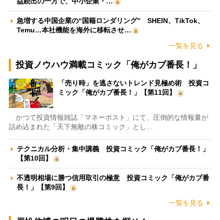
益続出の一方で、中小企業・…
急増する中国企業の“国籍ロンダリング” SHEIN、TikTok、
Temu…本社機能を海外に移転させ…
一覧を見る
投資ノウハウ満載コミック「俺がカブ番長！」
「売り時」を逃さないトレンド見極め術 投資コ
ミック「俺がカブ番長！」【第11回】
かつて投資情報雑誌「マネーポスト」にて、圧倒的な情報量が
詰め込まれた「天下無敵の株コミック」とし…
テクニカル分析・集中講義 投資コミック「俺がカブ番長！」
【第10回】
不透明相場に勝つ信用取引の極意 投資コミック「俺がカブ番
長！」【第9回】
一覧を見る