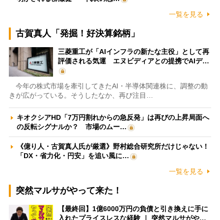
一覧を見る
古賀真人「発掘！好決算銘柄」
三菱重工が「AIインフラの新たな主役」として再
評価される気運 エヌビディアとの提携でAIデ…
今年の株式市場を牽引してきたAI・半導体関連株に、調整の動
きが広がっている。そうしたなか、再び注目…
キオクシアHD「7万円割れからの急反発」は再びの上昇局面へ
の反転シグナルか？ 市場のムー…
《億り人・古賀真人氏が厳選》野村総合研究所だけじゃない！
「DX・省力化・円安」を追い風に…
一覧を見る
突然マルサがやって来た！
【最終回】1億6000万円の負債と引き換えに手に
入れたプライスレスな経験 ｜ 突然マルサがや…