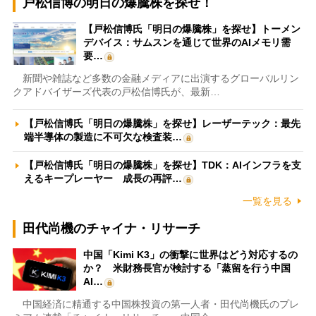
戸松信博の明日の爆騰株を探せ！
【戸松信博氏「明日の爆騰株」を探せ】トーメン
デバイス：サムスンを通じて世界のAIメモリ需
要…
新聞や雑誌など多数の金融メディアに出演するグローバルリン
クアドバイザーズ代表の戸松信博氏が、最新…
【戸松信博氏「明日の爆騰株」を探せ】レーザーテック：最先
端半導体の製造に不可欠な検査装…
【戸松信博氏「明日の爆騰株」を探せ】TDK：AIインフラを支
えるキープレーヤー 成長の再評…
一覧を見る
田代尚機のチャイナ・リサーチ
中国「Kimi K3」の衝撃に世界はどう対応するの
か？ 米財務長官が検討する「蒸留を行う中国
AI…
中国経済に精通する中国株投資の第一人者・田代尚機氏のプレ