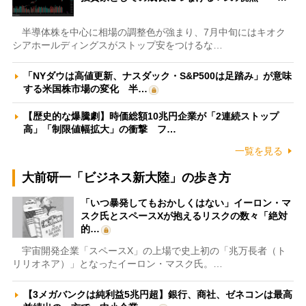
半導体株を中心に相場の調整色が強まり、7月中旬にはキオク
シアホールディングスがストップ安をつけるな…
「NYダウは高値更新、ナスダック・S&P500は足踏み」が意味
する米国株市場の変化 半…
【歴史的な爆騰劇】時価総額10兆円企業が「2連続ストップ
高」「制限値幅拡大」の衝撃 フ…
一覧を見る
大前研一「ビジネス新大陸」の歩き方
「いつ暴発してもおかしくはない」イーロン・マ
スク氏とスペースXが抱えるリスクの数々「絶対
的…
宇宙開発企業「スペースX」の上場で史上初の「兆万長者（ト
リリオネア）」となったイーロン・マスク氏。…
【3メガバンクは純利益5兆円超】銀行、商社、ゼネコンは最高