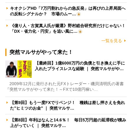
キオクシアHD「7万円割れからの急反発」は再びの上昇局面へ
の反転シグナルか？ 市場のムー…
《億り人・古賀真人氏が厳選》野村総合研究所だけじゃない！
「DX・省力化・円安」を追い風に…
一覧を見る
突然マルサがやって来た！
【最終回】1億6000万円の負債と引き換えに手に
入れたプライスレスな経験 ｜ 突然マルサがや…
2009年12月に発行された元FXトレーダー・磯貝清明氏の著書
『突然マルサがやって来た！～FXで10億円稼い…
【第9回】もう一度FXでリベンジ！ 種銭は差し押さえを免れ
た”ヒミツのお金” ｜ 突然マルサ…
【第8回】年利はなんと14.6％！ 毎日5万円超の延滞税が積み
上がっていく ｜ 突然マルサ…