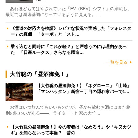
あれほどもてはやされていた「EV（BEV）シフト」の潮流も、
最近では減速基調になっているように見える。…
《雪道の対応力を検証》シビアな状況で実感した「フォレスタ
ー」の真価 「ターボ」と「スト…
乗り込むと同時に「これが軽？」と戸惑うのには理由があっ
た 「日産ルークス」さらなる躍進…
一覧を見る
大竹聡の「昼酒御免！」
【大竹聡の昼酒御免！】「ネグローニ」「山崎」
「マンハッタン」新宿三丁目の隠れ家バーで1…
お酒はいつ飲んでもいいものだが、昼から飲むお酒にはまた格
別の味わいがある――。ライター・作家の大竹…
【大竹聡の昼酒御免！】今の若者は「なめろう」や「キヌカツ
ギ」を知らないって本当？ 昔の…