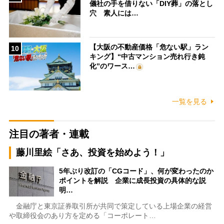
儀社の手を借りない「DIY葬」の落とし
穴 素人には…
【大阪の不動産価格「危ない駅」ラン
10
キング】“中古マンション売れ行き鈍
化”のワース…
一覧を見る
注目の著者・連載
藤川里絵「さあ、投資を始めよう！」
5年ぶり改訂の「CGコード」、何が変わったのか
ポイントを解説 企業に成長投資の具体的な説
明…
金融庁と東京証券取引所が共同で策定している上場企業の経営
や取締役会のあり方を定める「コーポレート…