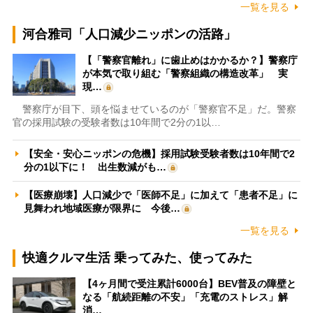
一覧を見る
河合雅司「人口減少ニッポンの活路」
【「警察官離れ」に歯止めはかかるか？】警察庁
が本気で取り組む「警察組織の構造改革」 実
現…
警察庁が目下、頭を悩ませているのが「警察官不足」だ。警察
官の採用試験の受験者数は10年間で2分の1以…
【安全・安心ニッポンの危機】採用試験受験者数は10年間で2
分の1以下に！ 出生数減がも…
【医療崩壊】人口減少で「医師不足」に加えて「患者不足」に
見舞われ地域医療が限界に 今後…
一覧を見る
快適クルマ生活 乗ってみた、使ってみた
【4ヶ月間で受注累計6000台】BEV普及の障壁と
なる「航続距離の不安」「充電のストレス」解
消…