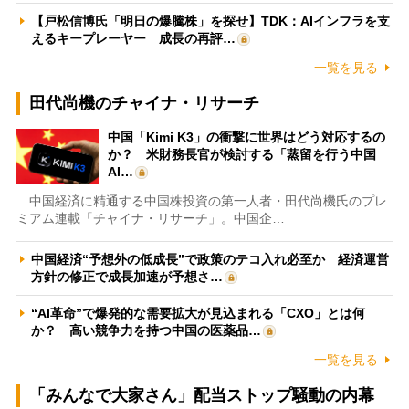
【戸松信博氏「明日の爆騰株」を探せ】TDK：AIインフラを支
えるキープレーヤー 成長の再評…
一覧を見る
田代尚機のチャイナ・リサーチ
中国「Kimi K3」の衝撃に世界はどう対応するの
か？ 米財務長官が検討する「蒸留を行う中国
AI…
中国経済に精通する中国株投資の第一人者・田代尚機氏のプレ
ミアム連載「チャイナ・リサーチ」。中国企…
中国経済“予想外の低成長”で政策のテコ入れ必至か 経済運営
方針の修正で成長加速が予想さ…
“AI革命”で爆発的な需要拡大が見込まれる「CXO」とは何
か？ 高い競争力を持つ中国の医薬品…
一覧を見る
「みんなで大家さん」配当ストップ騒動の内幕