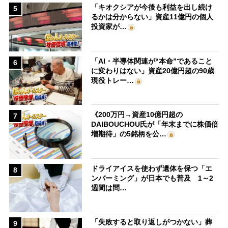
「キオクシアが今後も利益を出し続け
5
るかは分からない」資産11億円の個人
投資家が…
「AI・半導体関連が“本命”であること
6
に変わりはない」資産20億円超の90歳
現役トレー…
《200万円→資産10億円超の
7
DAIBOUCHOU氏が「年末までに株価倍
増期待」の5銘柄を公…
ドライアイスを使わず遺体を保つ「エ
8
ンバーミング」が日本でも普及 1～2
週間は問…
「失敗すると取り返しがつかない」葬
9