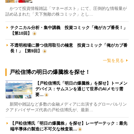
かつて投資情報雑誌「マネーポスト」にて、圧倒的な情報量が
詰め込まれた「天下無敵の株コミック」とし…
テクニカル分析・集中講義 投資コミック「俺がカブ番長！」
【第10回】
不透明相場に勝つ信用取引の極意 投資コミック「俺がカブ番
長！」【第9回】
一覧を見る
戸松信博の明日の爆騰株を探せ！
【戸松信博氏「明日の爆騰株」を探せ】トーメン
デバイス：サムスンを通じて世界のAIメモリ需
要…
新聞や雑誌など多数の金融メディアに出演するグローバルリン
クアドバイザーズ代表の戸松信博氏が、最新…
【戸松信博氏「明日の爆騰株」を探せ】レーザーテック：最先
端半導体の製造に不可欠な検査装…