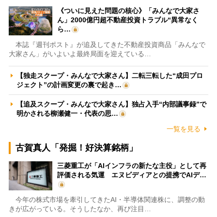
《ついに見えた問題の核心》「みんなで大家さ
ん」2000億円超不動産投資トラブル“異常なく
ら…
本誌『週刊ポスト』が追及してきた不動産投資商品「みんなで
大家さん」がいよいよ最終局面を迎えている…
【独走スクープ・みんなで大家さん】二転三転した“成田プロ
ジェクト”の計画変更の裏で起き…
【追及スクープ・みんなで大家さん】独占入手“内部議事録”で
明かされる柳瀬健一・代表の思…
一覧を見る
古賀真人「発掘！好決算銘柄」
三菱重工が「AIインフラの新たな主役」として再
評価される気運 エヌビディアとの提携でAIデ…
今年の株式市場を牽引してきたAI・半導体関連株に、調整の動
きが広がっている。そうしたなか、再び注目…