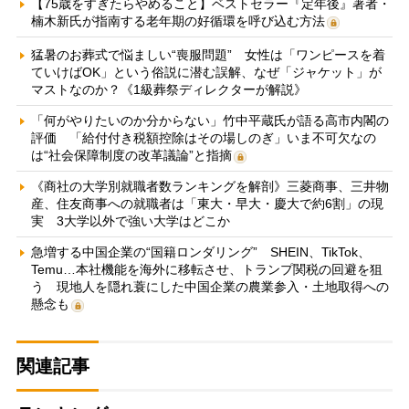
【75歳をすぎたらやめること】ベストセラー『定年後』著者・
楠木新氏が指南する老年期の好循環を呼び込む方法
猛暑のお葬式で悩ましい“喪服問題” 女性は「ワンピースを着
ていけばOK」という俗説に潜む誤解、なぜ「ジャケット」が
マストなのか？《1級葬祭ディレクターが解説》
「何がやりたいのか分からない」竹中平蔵氏が語る高市内閣の
評価 「給付付き税額控除はその場しのぎ」いま不可欠なの
は“社会保障制度の改革議論”と指摘
《商社の大学別就職者数ランキングを解剖》三菱商事、三井物
産、住友商事への就職者は「東大・早大・慶大で約6割」の現
実 3大学以外で強い大学はどこか
急増する中国企業の“国籍ロンダリング” SHEIN、TikTok、
Temu…本社機能を海外に移転させ、トランプ関税の回避を狙
う 現地人を隠れ蓑にした中国企業の農業参入・土地取得への
懸念も
関連記事