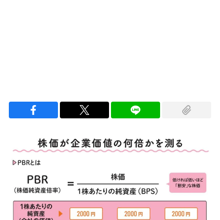
Loaded
:
100.00%
/
Unmute