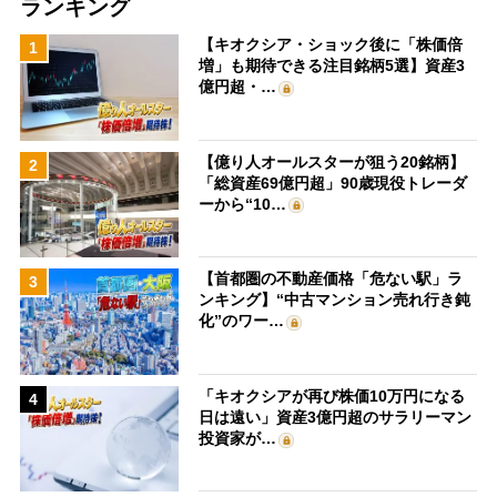
ランキング
【キオクシア・ショック後に「株価倍
1
増」も期待できる注目銘柄5選】資産3
億円超・…
【億り人オールスターが狙う20銘柄】
2
「総資産69億円超」90歳現役トレーダ
ーから“10…
【首都圏の不動産価格「危ない駅」ラ
3
ンキング】“中古マンション売れ行き鈍
化”のワー…
「キオクシアが再び株価10万円になる
4
日は遠い」資産3億円超のサラリーマン
投資家が…