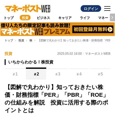
ログイン
トップ
投資
ビジネス
キャリア
ライフ
マネー
トップ
投資
株
【図解で丸わかり】知っておきたい株価・財務指標「PER」
投資
2025.05.02 16:00
マネーポストWEB
いちからわかる！株投資
1
2
3
4
5
＃
＃
＃
＃
＃
【図解で丸わかり】知っておきたい株
価・財務指標「PER」「PBR」「ROE」
の仕組みを解説 投資に活用する際のポ
イントとは