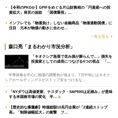
【令和のPKOか】GPIFをめぐる片山財務相の「円資産への投
資拡大」発言の波紋 「国債重視」…
インフレでも「物価負け」しない金融商品「物価連動国債」に
注目 元本が物価の動きに合わせ…
一覧を見る
森口亮「まるわかり市況分析」
「キオクシア急落で含み損が膨らんで…」損失を
投資家としての成長につなげる4つの視点 「…
半導体株を中心に相場の調整色が強まり、7月中旬にはキオク
シアホールディングスがストップ安をつけるな…
「NYダウは高値更新、ナスダック・S&P500は足踏み」が意味
する米国株市場の変化 半…
【歴史的な爆騰劇】時価総額10兆円企業が「2連続ストップ
高」「制限値幅拡大」の衝撃 フ…