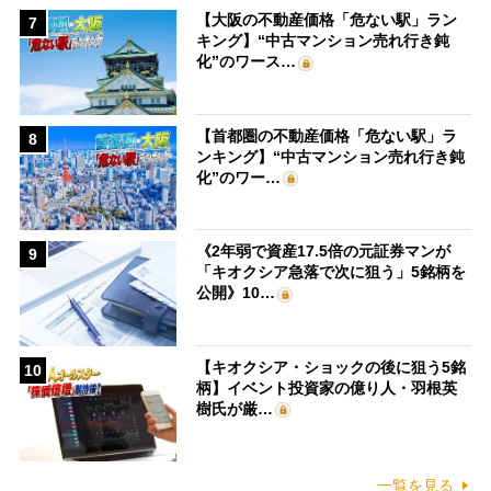
【大阪の不動産価格「危ない駅」ラン
7
キング】“中古マンション売れ行き鈍
化”のワース…
【首都圏の不動産価格「危ない駅」ラ
8
ンキング】“中古マンション売れ行き鈍
化”のワー…
《2年弱で資産17.5倍の元証券マンが
9
「キオクシア急落で次に狙う」5銘柄を
公開》10…
【キオクシア・ショックの後に狙う5銘
10
柄】イベント投資家の億り人・羽根英
樹氏が厳…
一覧を見る