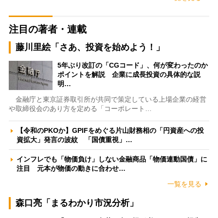
注目の著者・連載
藤川里絵「さあ、投資を始めよう！」
5年ぶり改訂の「CGコード」、何が変わったのか
ポイントを解説 企業に成長投資の具体的な説
明…
金融庁と東京証券取引所が共同で策定している上場企業の経営
や取締役会のあり方を定める「コーポレート…
【令和のPKOか】GPIFをめぐる片山財務相の「円資産への投
資拡大」発言の波紋 「国債重視」…
インフレでも「物価負け」しない金融商品「物価連動国債」に
注目 元本が物価の動きに合わせ…
一覧を見る
森口亮「まるわかり市況分析」