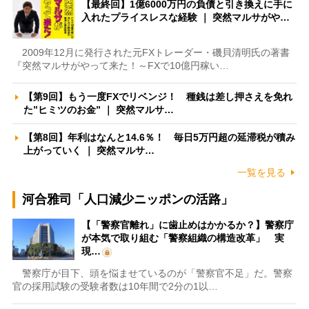
【最終回】1億6000万円の負債と引き換えに手に
入れたプライスレスな経験 ｜ 突然マルサがや…
2009年12月に発行された元FXトレーダー・磯貝清明氏の著書
『突然マルサがやって来た！～FXで10億円稼い…
【第9回】もう一度FXでリベンジ！ 種銭は差し押さえを免れ
た”ヒミツのお金” ｜ 突然マルサ…
【第8回】年利はなんと14.6％！ 毎日5万円超の延滞税が積み
上がっていく ｜ 突然マルサ…
一覧を見る
河合雅司「人口減少ニッポンの活路」
【「警察官離れ」に歯止めはかかるか？】警察庁
が本気で取り組む「警察組織の構造改革」 実
現…
警察庁が目下、頭を悩ませているのが「警察官不足」だ。警察
官の採用試験の受験者数は10年間で2分の1以…