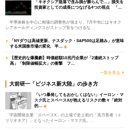
「キオクシア急落で含み損が膨らんで…」損失を
投資家としての成長につなげる4つの視点 「…
半導体株を中心に相場の調整色が強まり、7月中旬にはキオク
シアホールディングスがストップ安をつけるな…
「NYダウは高値更新、ナスダック・S&P500は足踏み」が意味
する米国株市場の変化 半…
【歴史的な爆騰劇】時価総額10兆円企業が「2連続ストップ
高」「制限値幅拡大」の衝撃 フ…
一覧を見る
大前研一「ビジネス新大陸」の歩き方
「いつ暴発してもおかしくはない」イーロン・マ
スク氏とスペースXが抱えるリスクの数々「絶対
的…
宇宙開発企業「スペースX」の上場で史上初の「兆万長者（ト
リリオネア）」となったイーロン・マスク氏。…