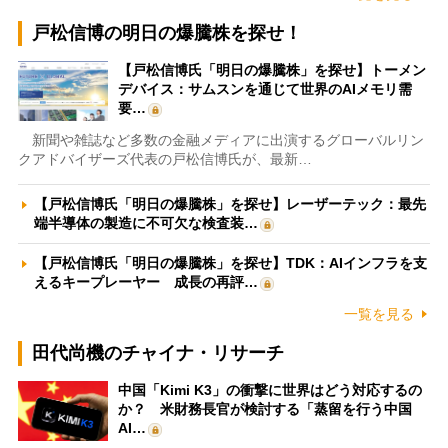
戸松信博の明日の爆騰株を探せ！
【戸松信博氏「明日の爆騰株」を探せ】トーメン
デバイス：サムスンを通じて世界のAIメモリ需
要…
新聞や雑誌など多数の金融メディアに出演するグローバルリン
クアドバイザーズ代表の戸松信博氏が、最新…
【戸松信博氏「明日の爆騰株」を探せ】レーザーテック：最先
端半導体の製造に不可欠な検査装…
【戸松信博氏「明日の爆騰株」を探せ】TDK：AIインフラを支
えるキープレーヤー 成長の再評…
一覧を見る
田代尚機のチャイナ・リサーチ
中国「Kimi K3」の衝撃に世界はどう対応するの
か？ 米財務長官が検討する「蒸留を行う中国
AI…