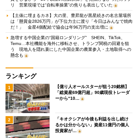
リ 営業現場では“自転車操業”の焦りも表出していた
【土俵に埋まるカネ】大の里、豊昇龍が黒星続きの名古屋場所
は「懸賞金2826万円」が下位力士に渡り「今日はみんなで焼肉
だ！」 金星4個配給で協会は年96万円の支出増に
急増する中国企業の“国籍ロンダリング” SHEIN、TikTok、
Temu…本社機能を海外に移転させ、トランプ関税の回避を狙
う 現地人を隠れ蓑にした中国企業の農業参入・土地取得への
懸念も
ランキング
【億り人オールスターが狙う20銘柄】
1
「総資産69億円超」90歳現役トレーダ
ーから“10…
「キオクシアが今後も利益を出し続け
2
るかは分からない」資産11億円の個人
投資家が…