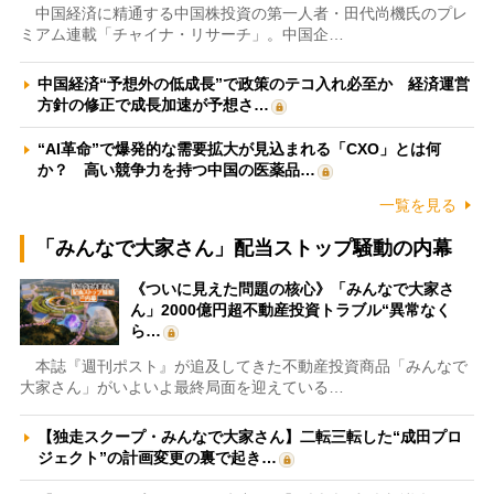
中国経済に精通する中国株投資の第一人者・田代尚機氏のプレ
ミアム連載「チャイナ・リサーチ」。中国企…
中国経済“予想外の低成長”で政策のテコ入れ必至か 経済運営
方針の修正で成長加速が予想さ…
“AI革命”で爆発的な需要拡大が見込まれる「CXO」とは何
か？ 高い競争力を持つ中国の医薬品…
一覧を見る
「みんなで大家さん」配当ストップ騒動の内幕
《ついに見えた問題の核心》「みんなで大家さ
ん」2000億円超不動産投資トラブル“異常なく
ら…
本誌『週刊ポスト』が追及してきた不動産投資商品「みんなで
大家さん」がいよいよ最終局面を迎えている…
【独走スクープ・みんなで大家さん】二転三転した“成田プロ
ジェクト”の計画変更の裏で起き…