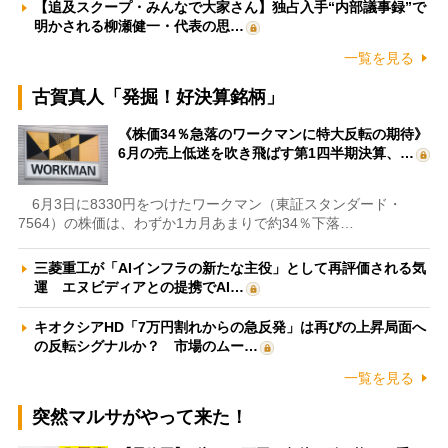
【追及スクープ・みんなで大家さん】独占入手“内部議事録”で
明かされる柳瀬健一・代表の思…
一覧を見る
古賀真人「発掘！好決算銘柄」
《株価34％急落のワークマンに特大反転の期待》
6月の売上低迷を吹き飛ばす第1四半期決算、…
6月3日に8330円をつけたワークマン（東証スタンダード・
7564）の株価は、わずか1カ月あまりで約34％下落…
三菱重工が「AIインフラの新たな主役」として再評価される気
運 エヌビディアとの提携でAI…
キオクシアHD「7万円割れからの急反発」は再びの上昇局面へ
の反転シグナルか？ 市場のムー…
一覧を見る
突然マルサがやって来た！