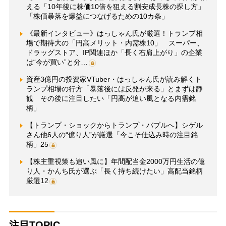
える「10年後に株価10倍を狙える割安成長株の探し方」
「株価暴落を爆益につなげるための10カ条」
《最新インタビュー》はっしゃん氏が厳選！トランプ相
場で期待大の「円高メリット・内需株10」 スーパー、
ドラッグストア、IP関連ほか「長く右肩上がり」の企業
は“今が買い”と分…
資産3億円の投資家VTuber・はっしゃん氏が読み解くト
ランプ相場の行方「暴落後には反発が来る」とまずは静
観 その後に注目したい「円高が追い風となる内需銘
柄」
【トランプ・ショックからトランプ・バブルへ】シゲル
さん他6人の“億り人”が厳選「今こそ仕込み時の注目銘
柄」25
【株主重視策も追い風に】年間配当金2000万円生活の億
り人・かんち氏が選ぶ「長く持ち続けたい」高配当銘柄
厳選12
注目TOPIC