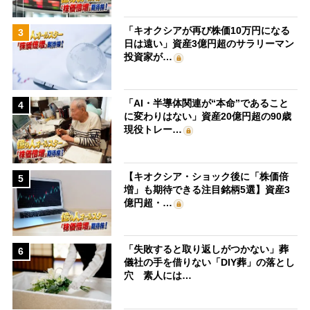
「キオクシアが再び株価10万円になる
3
日は遠い」資産3億円超のサラリーマン
投資家が…
「AI・半導体関連が“本命”であること
4
に変わりはない」資産20億円超の90歳
現役トレー…
【キオクシア・ショック後に「株価倍
5
増」も期待できる注目銘柄5選】資産3
億円超・…
「失敗すると取り返しがつかない」葬
6
儀社の手を借りない「DIY葬」の落とし
穴 素人には…