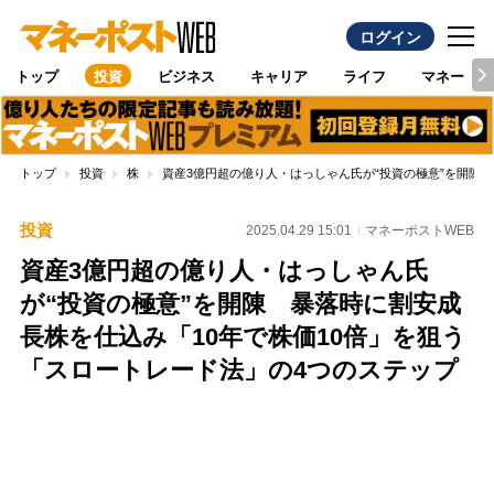
ログイン
トップ
投資
ビジネス
キャリア
ライフ
マネー
トップ
投資
株
資産3億円超の億り人・はっしゃん氏が“投資の極意”を開陳
投資
2025.04.29 15:01
マネーポストWEB
資産3億円超の億り人・はっしゃん氏
が“投資の極意”を開陳 暴落時に割安成
長株を仕込み「10年で株価10倍」を狙う
「スロートレード法」の4つのステップ
Loaded
:
100.00%
/
Unmute