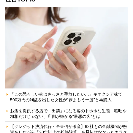
「この恐ろしい株はさっさと手放したい…」キオクシア株で
500万円の利益を出した女性が“夢よもう一度”と再購入
お酒を提供する店で「出禁」になる客のトホホな生態 嘔吐や
粗相だけじゃない、店側が嫌がる“最悪の客”とは
【クレジット決済代行・全東信が破産】63社もの金融機関が融
資をしながら「20年以上の粉飾決算」を見抜けなかったカラク