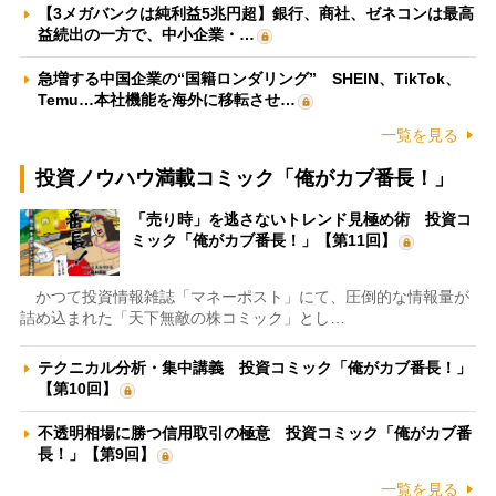
【3メガバンクは純利益5兆円超】銀行、商社、ゼネコンは最高
益続出の一方で、中小企業・…
急増する中国企業の“国籍ロンダリング” SHEIN、TikTok、
Temu…本社機能を海外に移転させ…
一覧を見る
投資ノウハウ満載コミック「俺がカブ番長！」
「売り時」を逃さないトレンド見極め術 投資コ
ミック「俺がカブ番長！」【第11回】
かつて投資情報雑誌「マネーポスト」にて、圧倒的な情報量が
詰め込まれた「天下無敵の株コミック」とし…
テクニカル分析・集中講義 投資コミック「俺がカブ番長！」
【第10回】
不透明相場に勝つ信用取引の極意 投資コミック「俺がカブ番
長！」【第9回】
一覧を見る