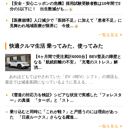
【安全・安心ニッポンの危機】採用試験受験者数は10年間で2
分の1以下に！ 出生数減がも…
【医療崩壊】人口減少で「医師不足」に加えて「患者不足」に
見舞われ地域医療が限界に 今後…
一覧を見る
快適クルマ生活 乗ってみた、使ってみた
【4ヶ月間で受注累計6000台】BEV普及の障壁と
なる「航続距離の不安」「充電のストレス」解
消…
あれほどもてはやされていた「EV（BEV）シフト」の潮流も、
最近では減速基調になっているように見える。…
《雪道の対応力を検証》シビアな状況で実感した「フォレスタ
ー」の真価 「ターボ」と「スト…
乗り込むと同時に「これが軽？」と戸惑うのには理由があっ
た 「日産ルークス」さらなる躍進…
一覧を見る