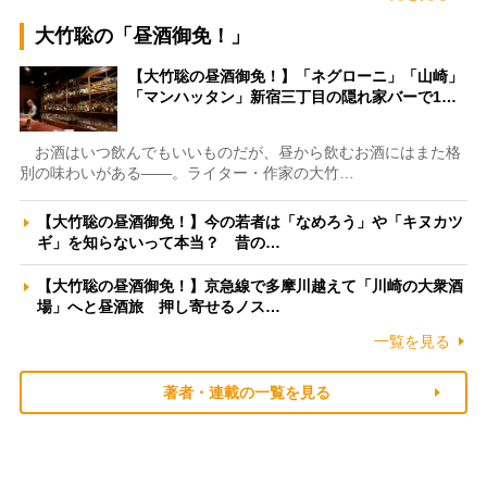
大竹聡の「昼酒御免！」
【大竹聡の昼酒御免！】「ネグローニ」「山崎」
「マンハッタン」新宿三丁目の隠れ家バーで1…
お酒はいつ飲んでもいいものだが、昼から飲むお酒にはまた格
別の味わいがある――。ライター・作家の大竹…
【大竹聡の昼酒御免！】今の若者は「なめろう」や「キヌカツ
ギ」を知らないって本当？ 昔の…
【大竹聡の昼酒御免！】京急線で多摩川越えて「川崎の大衆酒
場」へと昼酒旅 押し寄せるノス…
一覧を見る
著者・連載の一覧を見る