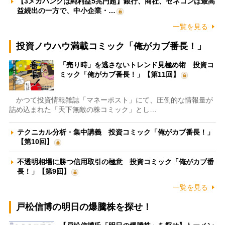
【3メガバンクは純利益5兆円超】銀行、商社、ゼネコンは最高
益続出の一方で、中小企業・…
一覧を見る
投資ノウハウ満載コミック「俺がカブ番長！」
「売り時」を逃さないトレンド見極め術 投資コ
ミック「俺がカブ番長！」【第11回】
かつて投資情報雑誌「マネーポスト」にて、圧倒的な情報量が
詰め込まれた「天下無敵の株コミック」とし…
テクニカル分析・集中講義 投資コミック「俺がカブ番長！」
【第10回】
不透明相場に勝つ信用取引の極意 投資コミック「俺がカブ番
長！」【第9回】
一覧を見る
戸松信博の明日の爆騰株を探せ！