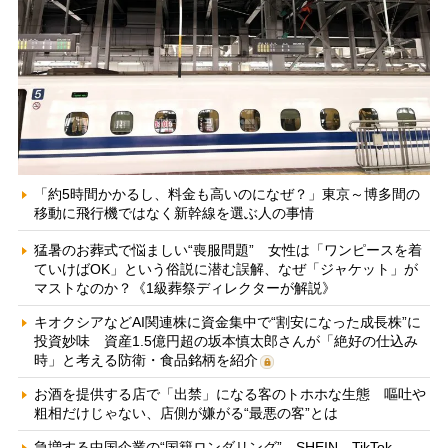
「約5時間かかるし、料金も高いのになぜ？」東京～博多間の
移動に飛行機ではなく新幹線を選ぶ人の事情
猛暑のお葬式で悩ましい“喪服問題” 女性は「ワンピースを着
ていけばOK」という俗説に潜む誤解、なぜ「ジャケット」が
マストなのか？《1級葬祭ディレクターが解説》
キオクシアなどAI関連株に資金集中で“割安になった成長株”に
投資妙味 資産1.5億円超の坂本慎太郎さんが「絶好の仕込み
時」と考える防衛・食品銘柄を紹介
お酒を提供する店で「出禁」になる客のトホホな生態 嘔吐や
粗相だけじゃない、店側が嫌がる“最悪の客”とは
急増する中国企業の“国籍ロンダリング” SHEIN、TikTok、