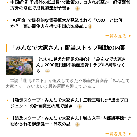
中国経済“予想外の低成長”で政策のテコ入れ必至か 経済運営
方針の修正で成長加速が予想さ…
“AI革命”で爆発的な需要拡大が見込まれる「CXO」とは何
か？ 高い競争力を持つ中国の医薬品…
一覧を見る
「みんなで大家さん」配当ストップ騒動の内幕
《ついに見えた問題の核心》「みんなで大家さ
ん」2000億円超不動産投資トラブル“異常なく
ら…
本誌『週刊ポスト』が追及してきた不動産投資商品「みんなで
大家さん」がいよいよ最終局面を迎えている…
【独走スクープ・みんなで大家さん】二転三転した“成田プロ
ジェクト”の計画変更の裏で起き…
【追及スクープ・みんなで大家さん】独占入手“内部議事録”で
明かされる柳瀬健一・代表の思…
一覧を見る