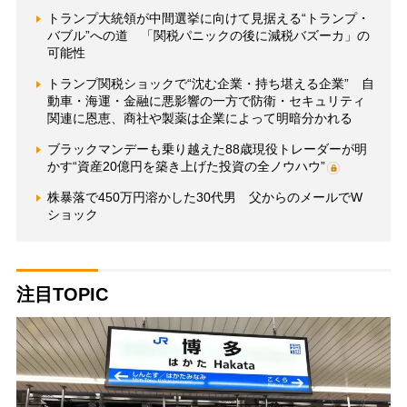
トランプ大統領が中間選挙に向けて見据える“トランプ・
バブル”への道 「関税パニックの後に減税バズーカ」の
可能性
トランプ関税ショックで“沈む企業・持ち堪える企業” 自
動車・海運・金融に悪影響の一方で防衛・セキュリティ
関連に恩恵、商社や製薬は企業によって明暗分かれる
ブラックマンデーも乗り越えた88歳現役トレーダーが明
かす“資産20億円を築き上げた投資の全ノウハウ”
株暴落で450万円溶かした30代男 父からのメールでW
ショック
注目TOPIC