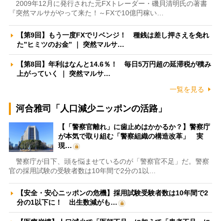
2009年12月に発行された元FXトレーダー・磯貝清明氏の著書
『突然マルサがやって来た！～FXで10億円稼い…
【第9回】もう一度FXでリベンジ！ 種銭は差し押さえを免れ
た”ヒミツのお金” ｜ 突然マルサ…
【第8回】年利はなんと14.6％！ 毎日5万円超の延滞税が積み
上がっていく ｜ 突然マルサ…
一覧を見る
河合雅司「人口減少ニッポンの活路」
【「警察官離れ」に歯止めはかかるか？】警察庁
が本気で取り組む「警察組織の構造改革」 実
現…
警察庁が目下、頭を悩ませているのが「警察官不足」だ。警察
官の採用試験の受験者数は10年間で2分の1以…
【安全・安心ニッポンの危機】採用試験受験者数は10年間で2
分の1以下に！ 出生数減がも…