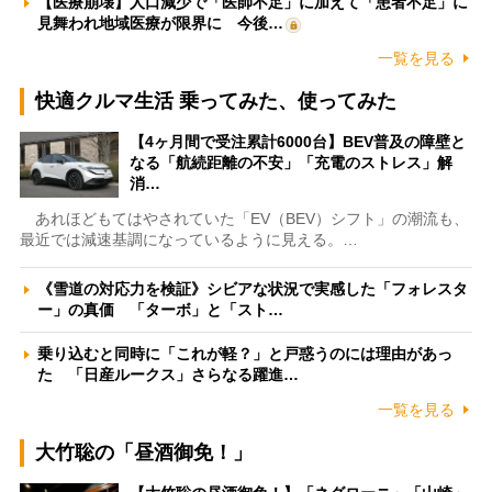
【医療崩壊】人口減少で「医師不足」に加えて「患者不足」に
見舞われ地域医療が限界に 今後…
一覧を見る
快適クルマ生活 乗ってみた、使ってみた
【4ヶ月間で受注累計6000台】BEV普及の障壁と
なる「航続距離の不安」「充電のストレス」解
消…
あれほどもてはやされていた「EV（BEV）シフト」の潮流も、
最近では減速基調になっているように見える。…
《雪道の対応力を検証》シビアな状況で実感した「フォレスタ
ー」の真価 「ターボ」と「スト…
乗り込むと同時に「これが軽？」と戸惑うのには理由があっ
た 「日産ルークス」さらなる躍進…
一覧を見る
大竹聡の「昼酒御免！」