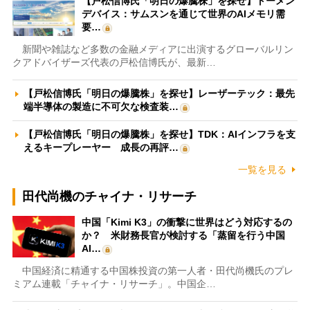
【戸松信博氏「明日の爆騰株」を探せ】トーメン
デバイス：サムスンを通じて世界のAIメモリ需
要…
新聞や雑誌など多数の金融メディアに出演するグローバルリン
クアドバイザーズ代表の戸松信博氏が、最新…
【戸松信博氏「明日の爆騰株」を探せ】レーザーテック：最先
端半導体の製造に不可欠な検査装…
【戸松信博氏「明日の爆騰株」を探せ】TDK：AIインフラを支
えるキープレーヤー 成長の再評…
一覧を見る
田代尚機のチャイナ・リサーチ
中国「Kimi K3」の衝撃に世界はどう対応するの
か？ 米財務長官が検討する「蒸留を行う中国
AI…
中国経済に精通する中国株投資の第一人者・田代尚機氏のプレ
ミアム連載「チャイナ・リサーチ」。中国企…