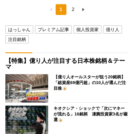
1
2
はっしゃん
プレミアム記事
個人投資家
億り人
注目銘柄
【特集】億り人が注目する日本株銘柄＆テー
マ
【億り人オールスターが狙う20銘柄】
「総資産69億円超」の10人が選んだ注
目株
キオクシア・ショックで「次にマネー
が流れる」16銘柄 凄腕投資家3名が厳
選