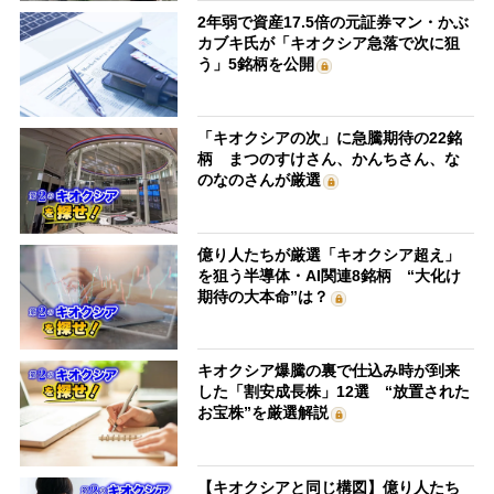
2年弱で資産17.5倍の元証券マン・かぶ
カブキ氏が「キオクシア急落で次に狙
う」5銘柄を公開
「キオクシアの次」に急騰期待の22銘
柄 まつのすけさん、かんちさん、な
のなのさんが厳選
億り人たちが厳選「キオクシア超え」
を狙う半導体・AI関連8銘柄 “大化け
期待の大本命”は？
キオクシア爆騰の裏で仕込み時が到来
した「割安成長株」12選 “放置された
お宝株”を厳選解説
【キオクシアと同じ構図】億り人たち