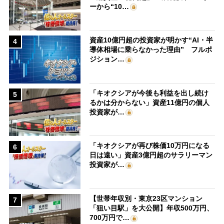
ーから“10…
資産10億円超の投資家が明かす“AI・半
4
導体相場に乗らなかった理由” フルポ
ジション…
「キオクシアが今後も利益を出し続け
5
るかは分からない」資産11億円の個人
投資家が…
「キオクシアが再び株価10万円になる
6
日は遠い」資産3億円超のサラリーマン
投資家が…
【世帯年収別・東京23区マンション
7
「狙い目駅」を大公開】年収500万円、
700万円で…