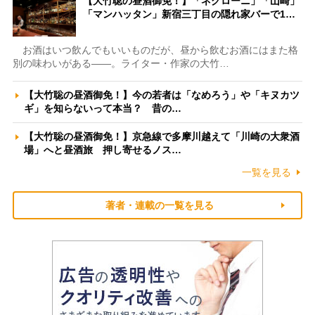
【大竹聡の昼酒御免！】「ネグローニ」「山崎」
「マンハッタン」新宿三丁目の隠れ家バーで1…
お酒はいつ飲んでもいいものだが、昼から飲むお酒にはまた格
別の味わいがある――。ライター・作家の大竹…
【大竹聡の昼酒御免！】今の若者は「なめろう」や「キヌカツ
ギ」を知らないって本当？ 昔の…
【大竹聡の昼酒御免！】京急線で多摩川越えて「川崎の大衆酒
場」へと昼酒旅 押し寄せるノス…
一覧を見る
著者・連載の一覧を見る