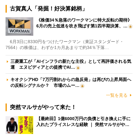
古賀真人「発掘！好決算銘柄」
《株価34％急落のワークマンに特大反転の期待》
6月の売上低迷を吹き飛ばす第1四半期決算、…
6月3日に8330円をつけたワークマン（東証スタンダード・
7564）の株価は、わずか1カ月あまりで約34％下落…
三菱重工が「AIインフラの新たな主役」として再評価される気
運 エヌビディアとの提携でAI…
キオクシアHD「7万円割れからの急反発」は再びの上昇局面へ
の反転シグナルか？ 市場のムー…
一覧を見る
突然マルサがやって来た！
【最終回】1億6000万円の負債と引き換えに手に
入れたプライスレスな経験 ｜ 突然マルサがや…