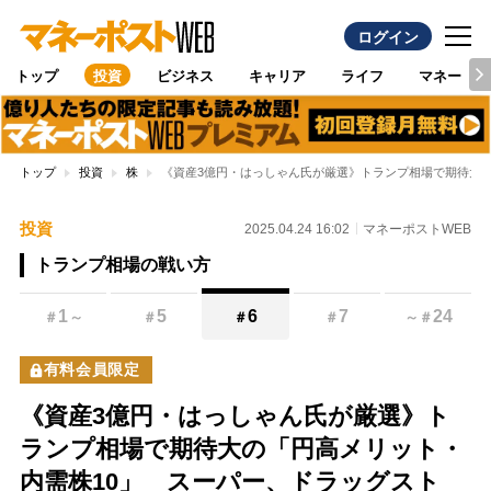
ログイン
トップ
投資
ビジネス
キャリア
ライフ
マネー
トップ
投資
株
《資産3億円・はっしゃん氏が厳選》トランプ相場で期待大の
投資
2025.04.24 16:02
マネーポストWEB
トランプ相場の戦い方
1
5
6
7
24
＃
～
＃
＃
＃
～
＃
有料会員限定
《資産3億円・はっしゃん氏が厳選》ト
ランプ相場で期待大の「円高メリット・
内需株10」 スーパー、ドラッグスト