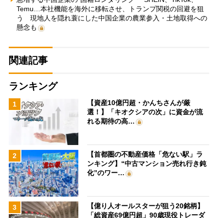
Temu…本社機能を海外に移転させ、トランプ関税の回避を狙
う 現地人を隠れ蓑にした中国企業の農業参入・土地取得への
懸念も
関連記事
ランキング
【資産10億円超・かんちさんが厳
1
選！】「キオクシアの次」に資金が流
れる期待の高…
【首都圏の不動産価格「危ない駅」ラ
2
ンキング】“中古マンション売れ行き鈍
化”のワー…
【億り人オールスターが狙う20銘柄】
3
「総資産69億円超」90歳現役トレーダ