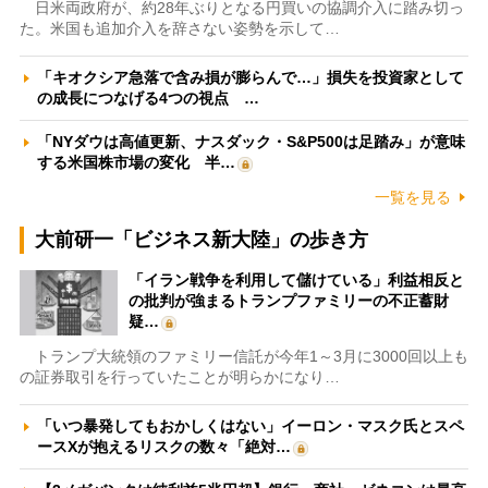
日米両政府が、約28年ぶりとなる円買いの協調介入に踏み切っ
た。米国も追加介入を辞さない姿勢を示して…
「キオクシア急落で含み損が膨らんで…」損失を投資家として
の成長につなげる4つの視点 …
「NYダウは高値更新、ナスダック・S&P500は足踏み」が意味
する米国株市場の変化 半…
一覧を見る
大前研一「ビジネス新大陸」の歩き方
「イラン戦争を利用して儲けている」利益相反と
の批判が強まるトランプファミリーの不正蓄財
疑…
トランプ大統領のファミリー信託が今年1～3月に3000回以上も
の証券取引を行っていたことが明らかになり…
「いつ暴発してもおかしくはない」イーロン・マスク氏とスペ
ースXが抱えるリスクの数々「絶対…