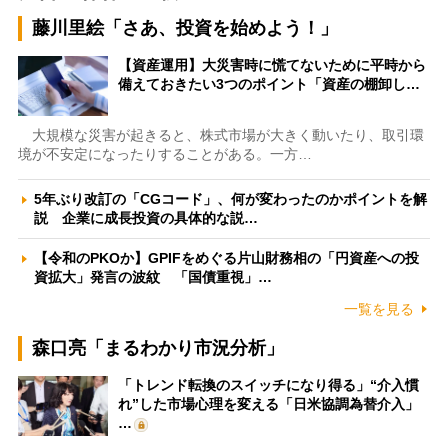
藤川里絵「さあ、投資を始めよう！」
【資産運用】大災害時に慌てないために平時から
備えておきたい3つのポイント「資産の棚卸し…
大規模な災害が起きると、株式市場が大きく動いたり、取引環
境が不安定になったりすることがある。一方…
5年ぶり改訂の「CGコード」、何が変わったのかポイントを解
説 企業に成長投資の具体的な説…
【令和のPKOか】GPIFをめぐる片山財務相の「円資産への投
資拡大」発言の波紋 「国債重視」…
一覧を見る
森口亮「まるわかり市況分析」
「トレンド転換のスイッチになり得る」“介入慣
れ”した市場心理を変える「日米協調為替介入」
…